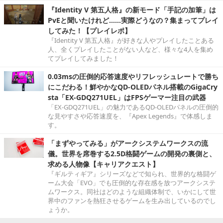
『Identity V 第五人格』の新モード「手記の加筆」は
PvEと聞いたけれど……実際どうなの？集まってプレイ
してみた！【プレイレポ】
『Identity V 第五人格』が好きな人やプレイしたことある
人、全くプレイしたことがない人など、様々な4人を集め
てプレイしてみました！
0.03msの圧倒的応答速度やリフレッシュレートで勝ち
にこだわる！鮮やかなQD-OLEDパネル搭載のGigaCry
sta「EX-GDQ271UEL」はFPSゲーマー注目の武器
「EX-GDQ271UEL」の魅力であるQD-OLEDパネルの圧倒的
な見やすさや応答速度を、『Apex Legends』で体感しま
す。
「まずやってみる」がアークシステムワークスの流
儀。世界を席巻する2.5D格闘ゲームの開発の裏側と、
求める人物像【キャリアクエスト】
『ギルティギア』シリーズなどで知られ、世界的な格闘ゲ
ーム大会「EVO」でも圧倒的な存在感を放つアークシステ
ムワークス。同社はどのような組織体制で、いかにして世
界中のファンを熱狂させるゲームを生み出しているのでし
ょうか。