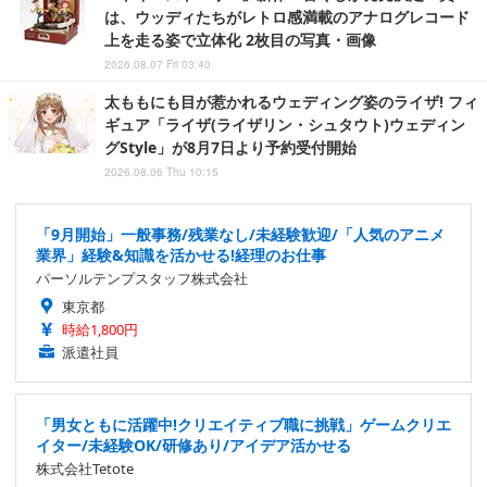
は、ウッディたちがレトロ感満載のアナログレコード
上を走る姿で立体化 2枚目の写真・画像
2026.08.07 Fri 03:40
太ももにも目が惹かれるウェディング姿のライザ! フィ
ギュア「ライザ(ライザリン・シュタウト)ウェディン
グStyle」が8月7日より予約受付開始
2026.08.06 Thu 10:15
「9月開始」一般事務/残業なし/未経験歓迎/「人気のアニメ
業界」経験&知識を活かせる!経理のお仕事
パーソルテンプスタッフ株式会社
東京都
時給1,800円
派遣社員
「男女ともに活躍中!クリエイティブ職に挑戦」ゲームクリエ
イター/未経験OK/研修あり/アイデア活かせる
株式会社Tetote