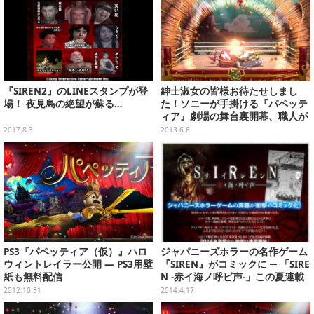
『SIREN2』のLINEスタンプが登
紳士淑女の皆様お待たせしまし
場！ 夜見島の絶望が蘇る…
た！ソニーが手掛ける『パペッテ
ィア』劇場の舞台裏開幕、職人が
語る魅力とは
2017.8.3
2013.6.6
PS3『パペッティア（仮）』ハロ
ジャパニーズホラーの名作ゲーム
ウィントレイラー公開 ― PS3用壁
『SIREN』がコミックに ─ 「SIRE
紙も無料配信
N -赤イ海ノ呼ビ声-」この夏連載
開始
2012.10.31
2014.4.17