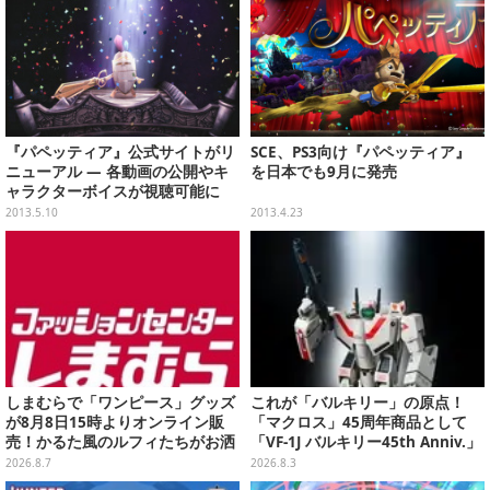
『パペッティア』公式サイトがリ
SCE、PS3向け『パペッティア』
ニューアル ― 各動画の公開やキ
を日本でも9月に発売
ャラクターボイスが視聴可能に
2013.5.10
2013.4.23
しまむらで「ワンピース」グッズ
これが「バルキリー」の原点！
が8月8日15時よりオンライン販
「マクロス」45周年商品として
売！かるた風のルフィたちがお洒
「VF-1J バルキリー45th Anniv.」
落なバッグや、チョッパーが可愛
が予約開始
2026.8.7
2026.8.3
いサンダルも