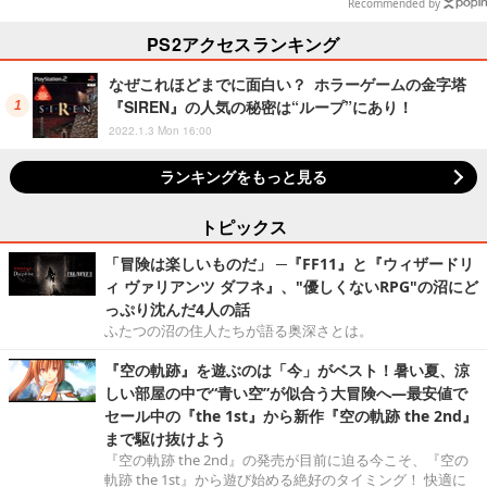
イテムがズラリ
Recommended by
PS2アクセスランキング
なぜこれほどまでに面白い？ ホラーゲームの金字塔
『SIREN』の人気の秘密は“ループ”にあり！
2022.1.3 Mon 16:00
ランキングをもっと見る
トピックス
「冒険は楽しいものだ」 ─『FF11』と『ウィザードリ
ィ ヴァリアンツ ダフネ』、"優しくないRPG"の沼にど
っぷり沈んだ4人の話
ふたつの沼の住人たちが語る奥深さとは。
『空の軌跡』を遊ぶのは「今」がベスト！暑い夏、涼
しい部屋の中で“青い空”が似合う大冒険へ―最安値で
セール中の『the 1st』から新作『空の軌跡 the 2nd』
まで駆け抜けよう
『空の軌跡 the 2nd』の発売が目前に迫る今こそ、『空の
軌跡 the 1st』から遊び始める絶好のタイミング！ 快適に