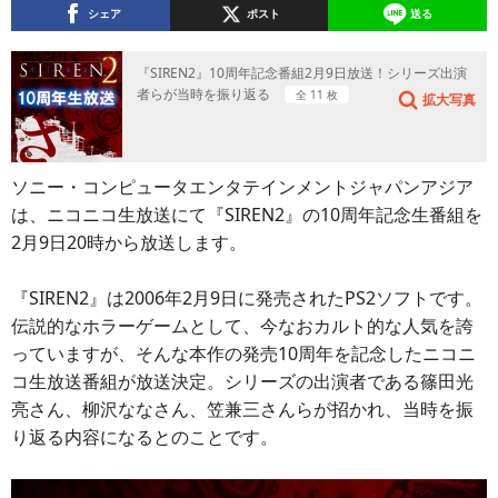
シェア
ポスト
送る
『SIREN2』10周年記念番組2月9日放送！シリーズ出演
者らが当時を振り返る
全 11 枚
拡大写真
ソニー・コンピュータエンタテインメントジャパンアジア
は、ニコニコ生放送にて『SIREN2』の10周年記念生番組を
2月9日20時から放送します。
『SIREN2』は2006年2月9日に発売されたPS2ソフトです。
伝説的なホラーゲームとして、今なおカルト的な人気を誇
っていますが、そんな本作の発売10周年を記念したニコニ
コ生放送番組が放送決定。シリーズの出演者である篠田光
亮さん、柳沢ななさん、笠兼三さんらが招かれ、当時を振
り返る内容になるとのことです。