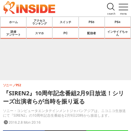
search
menu
アクセス
ホーム
スイッチ
PS5
PS4
ランキング
読者
インサイドちゃ
スマホ
PC
配信者
アンケート
ん
ソニー
PS2
『SIREN2』10周年記念番組2月9日放送！シリ
ーズ出演者らが当時を振り返る
ソニー・コンピュータエンタテインメントジャパンアジアは、ニコニコ生放送
にて『SIREN2』の10周年記念生番組を2月9日20時から放送します。
2016.2.8 Mon 20:16