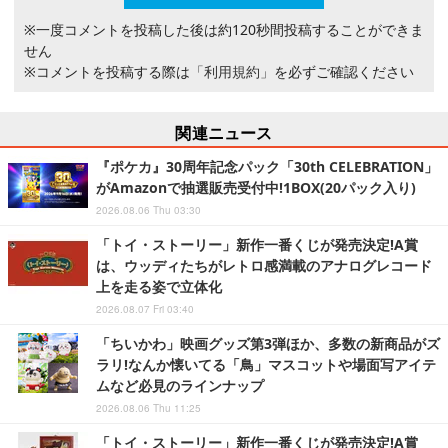
※一度コメントを投稿した後は約120秒間投稿することができま
せん
※コメントを投稿する際は
「利用規約」
を必ずご確認ください
関連ニュース
『ポケカ』30周年記念パック「30th CELEBRATION」
がAmazonで抽選販売受付中!1BOX(20パック入り)
2026.08.06 Thu 03:30
「トイ・ストーリー」新作一番くじが発売決定!A賞
は、ウッディたちがレトロ感満載のアナログレコード
上を走る姿で立体化
2026.08.07 Fri 03:40
「ちいかわ」映画グッズ第3弾ほか、多数の新商品がズ
ラリ!なんか懐いてる「鳥」マスコットや場面写アイテ
ムなど必見のラインナップ
2026.08.06 Thu 11:25
「トイ・ストーリー」新作一番くじが発売決定!A賞