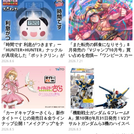
「時間です 利息がつきます」ー
「また転売の餌食になりそう」8
「HUNTER×HUNTER」ナックル
月発売の「Vジャンプ10月号」買
が具現化した「ポットクリン」が
い占めを危惧―『ワンピース カー
貯金箱としてプライズ展開
ド』付録中止もやまぬ不安
2026.8.6
2026.7.21
「カードキャプターさくら」新作
「機動戦士ガンダム GフレームF
タイトーくじの発売日＆全ライン
A」第10弾が8月31日発売！V2ア
ナップ公開！"メイクアップ"をテ
サルトガンダムら3機のハイスペ
ーマに、日常でも使いたくなるア
ック可動フィギュア
2026.8.5
2026.8.3