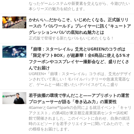
なったゲームシステムや新要素を交えながら、今遊びたい
本シリーズの魅力を紹介します。
かわいい…だからこそ、いじめたくなる。正式版リリ
ースの『パルワールド』プレイヤーに訊く“キュートア
グレッション×パル”の底知れぬ魅力とは
正式版で登場する新たなパルもいじめたくなる！
『崩壊：スターレイル』爻光とUGREENのコラボは
「限定ギフトBOX」が超豪華！全6商品に使える5％オ
フクーポンやコスプレイヤー撮影会など、盛りだくさ
んでお届け
UGREEN×『崩壊：スターレイル』コラボは、爻光がデザイ
ンされていて美しい！モバイルバッテリーや急速充電器な
ど、ゲームと一緒に使いたいデバイスがてんこ盛り
若手抜擢の環境で学んだこと――アプリボットの運営
プロデューサーが語る「巻き込み力」の重要性
4GamerとGame*Sparkの合同による就活イベント「キャリ
アクエスト」の第4回が東京都立産業貿易センター浜松町
館で開催されました。このイベントに合わせ、自身の就活
時のエピソードを若手クリエイターに聞いてみたので、そ
の模様をお届けします。