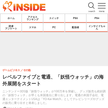
search
menu
アクセス
ホーム
スイッチ
PS5
PS4
ランキング
読者
インサイドちゃ
スマホ
PC
配信者
アンケート
ん
ゲームビジネス
その他
レベルファイブと電通、「妖怪ウォッチ」の海
外展開をスタート
ニンテンドー3DS版『妖怪ウォッチ』が100万本を突破し、グッズ販売も絶好調
の「妖怪ウォッチ」が早くも米国進出に乗り出します。電通の米国子会社、電
通エンターテイメントUSAは「YO-Kai Watch」としてテレビシリーズやグッズ
の販売に乗り出すと発表しました。