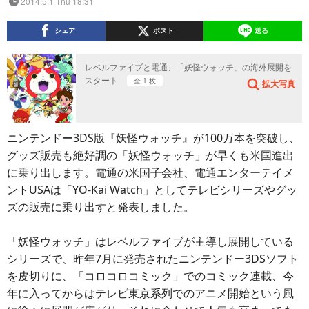
2014.5.1 Thu 18:31
シェア
ポスト
送る
レベルファイブと電通、「妖怪ウォッチ」の海外展開を
スタート
全 1 枚
拡大写真
ニンテンドー3DS版『妖怪ウォッチ』が100万本を突破し、
グッズ販売も絶好調の「妖怪ウォッチ」が早くも米国進出
に乗り出します。電通の米国子会社、電通エンターテイメ
ントUSAは「YO-Kai Watch」としてテレビシリーズやグッ
ズの販売に乗り出すと発表しました。
「妖怪ウォッチ」はレベルファイブが主導し展開している
シリーズで、昨年7月に発売されたニンテンドー3DSソフト
を皮切りに、「コロコロコミック」でのコミック連載、今
年に入ってからはテレビ東京系列でのアニメ開始という風