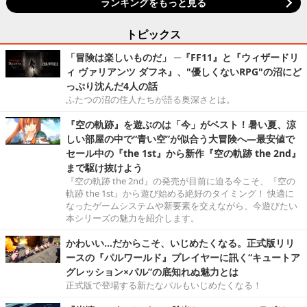
ランキングをもっと見る
トピックス
「冒険は楽しいものだ」 ─『FF11』と『ウィザードリ
ィ ヴァリアンツ ダフネ』、"優しくないRPG"の沼にど
っぷり沈んだ4人の話
ふたつの沼の住人たちが語る奥深さとは。
『空の軌跡』を遊ぶのは「今」がベスト！暑い夏、涼
しい部屋の中で“青い空”が似合う大冒険へ―最安値で
セール中の『the 1st』から新作『空の軌跡 the 2nd』
まで駆け抜けよう
『空の軌跡 the 2nd』の発売が目前に迫る今こそ、『空の
軌跡 the 1st』から遊び始める絶好のタイミング！ 快適に
なったゲームシステムや新要素を交えながら、今遊びたい
本シリーズの魅力を紹介します。
かわいい…だからこそ、いじめたくなる。正式版リリ
ースの『パルワールド』プレイヤーに訊く“キュートア
グレッション×パル”の底知れぬ魅力とは
正式版で登場する新たなパルもいじめたくなる！