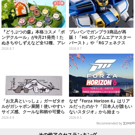
『どうぶつの森』本格コスメ「ポ
プレバンでガンプラ3商品が再
ンデクルール」が9月21発売！た
販！「HG ガンダムエアマスター
ぬきちやしずえなど全12種、アレ
バースト」や「RGフェネクス
ンジできるリアクションシールも
（ナラティブVer.）」も
2026.8.7
2026.8.7
付属
「お文具といっしょ」ガーゼタオ
なぜ『Forza Horizon 6』はリア
ルがガシャポン展開！使いやすい
ルだったのか？「日本人が誰もい
サイズ感、クールな和柄や可愛ら
ないスタジオ」から始まっ
しいお寿司など全4種
た、“生活感のある日本"の作り方
2026.8.9
2026.8.5
【CEDEC2026】
Recommended by
その他アクセスランキング