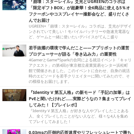
『崩壊：スターレイル』爻光とUGREENのコラボは
「限定ギフトBOX」が超豪華！全6商品に使える5％オ
フクーポンやコスプレイヤー撮影会など、盛りだくさ
んでお届け
UGREEN×『崩壊：スターレイル』コラボは、爻光がデザイ
ンされていて美しい！モバイルバッテリーや急速充電器な
ど、ゲームと一緒に使いたいデバイスがてんこ盛り
若手抜擢の環境で学んだこと――アプリボットの運営
プロデューサーが語る「巻き込み力」の重要性
4GamerとGame*Sparkの合同による就活イベント「キャリ
アクエスト」の第4回が東京都立産業貿易センター浜松町
館で開催されました。このイベントに合わせ、自身の就活
時のエピソードを若手クリエイターに聞いてみたので、そ
の模様をお届けします。
『Identity V 第五人格』の新モード「手記の加筆」は
PvEと聞いたけれど……実際どうなの？集まってプレイ
してみた！【プレイレポ】
『Identity V 第五人格』が好きな人やプレイしたことある
人、全くプレイしたことがない人など、様々な4人を集め
てプレイしてみました！
0.03msの圧倒的応答速度やリフレッシュレートで勝ち