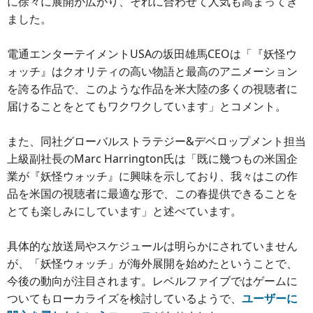
に徐々に展開が広がり、それに合わせて人気も高まってき
ました。
電通エンターテイメントUSAの坂田雄馬CEOは「『妖怪ウ
ォッチ』はクオリティの高い物語と最高のアニメーション
を誇る作品で、このような作品を米大陸の多くの視聴者に
届けることをとてもワクワクしています」とコメント。
また、同社グローバルストラテジー&デベロップメント担当
上級副社長のMarc Harrington氏は「既に幾つもの米国企
業が『妖怪ウォッチ』に興味を示しており、我々はこの作
品を米国の視聴者に最適な形で、この春提供できることを
とても楽しみにしています」と述べています。
具体的な放送局やスケジュールは明らかにされていません
が、「妖怪ウォッチ」が海外展開を始めたということで、
今後の動向が注目されます。レベルファイブではゲームに
ついてもローカライズを検討しているようで、
ユーザーに