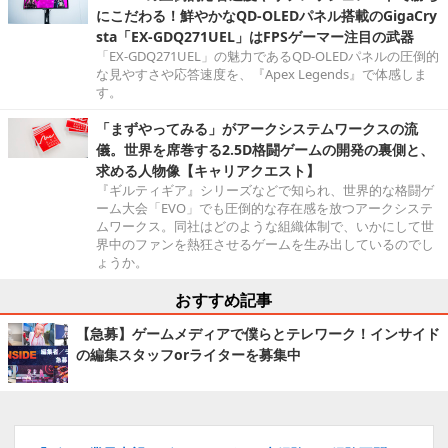
にこだわる！鮮やかなQD-OLEDパネル搭載のGigaCry
sta「EX-GDQ271UEL」はFPSゲーマー注目の武器
「EX-GDQ271UEL」の魅力であるQD-OLEDパネルの圧倒的
な見やすさや応答速度を、『Apex Legends』で体感しま
す。
「まずやってみる」がアークシステムワークスの流
儀。世界を席巻する2.5D格闘ゲームの開発の裏側と、
求める人物像【キャリアクエスト】
『ギルティギア』シリーズなどで知られ、世界的な格闘ゲ
ーム大会「EVO」でも圧倒的な存在感を放つアークシステ
ムワークス。同社はどのような組織体制で、いかにして世
界中のファンを熱狂させるゲームを生み出しているのでし
ょうか。
おすすめ記事
【急募】ゲームメディアで僕らとテレワーク！インサイド
の編集スタッフorライターを募集中