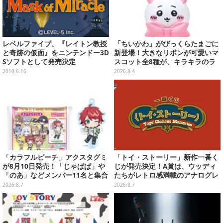
レベルファイブ、『レイトン教授
「ちいかわ」がびっくらたまごに
と奇跡の仮面』をニンテンドー3D
新登場！大きなリボンが可愛いマ
Sソフトとして発売決定
スコット全8種が、キラキラのラ
メ入り入浴剤から飛び出す
2010.6.16
2026.8.4
「カラフルピーチ」アクスタグミ
「トイ・ストーリー」新作一番く
が8月10日発売！「じゃぱぱ」や
じが発売決定！A賞は、ウッディ
「のあ」などメンバー11名と集合
たちがレトロ感満載のアナログレ
デザイン全15種、ボールチェーン
コード上を走る姿で立体化
2026.8.7
2026.8.7
付きでアクセサリーにも