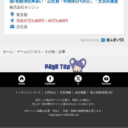
望/有給消化率高い「正社員・年間休日125日」・文京区後楽
株式会社キソシン
東京都
月給31万5,400円～45万5,400円
正社員
Sponsored by
記事
ホーム
›
ゲームビジネス
›
その他
›
Home
Facebook
YouTube
X
インサイドについて
お問合せ
広告掲載
会社概要
個人情報保護方針
紹介した商品/サービスを購入、契約した場合に、
売上の一部が弊社サイトに還元されることがあります。
当サイトに掲載の記事・見出し・写真・画像の無断転載を禁じます。
Copyright © 2026 IID, Inc.