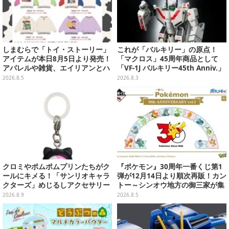
しまむらで「トイ・ストーリー」
これが「バルキリー」の原点！
アイテムが本日8月5日より発売！
「マクロス」45周年商品として
アパレルや雑貨、エイリアンとハ
「VF-1J バルキリー45th Anniv.」
ムのダイカットクッションなど盛
が予約開始
2026.8.5
2026.8.3
りだくさん
クロミやポムポムプリンたちがク
『ポケモン』30周年一番くじ第1
ールにキメる！「サンリオキャラ
弾が12月14日より順次再販！カン
クターズ」めじるしアクセサリー
トー～シンオウ地方の御三家が集
がガシャポン展開
まった時計、ぬいぐるみなど記念
2026.8.9
2026.8.5
グッズ盛りだくさん