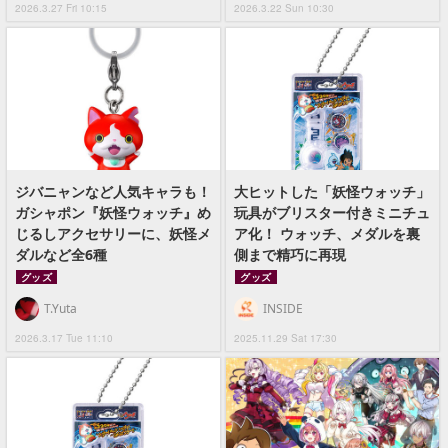
2026.3.27 Fri 10:15
2026.3.22 Sun 10:30
ジバニャンなど人気キャラも！
大ヒットした「妖怪ウォッチ」
ガシャポン『妖怪ウォッチ』め
玩具がブリスター付きミニチュ
じるしアクセサリーに、妖怪メ
ア化！ ウォッチ、メダルを裏
ダルなど全6種
側まで精巧に再現
グッズ
グッズ
T.Yuta
INSIDE
2026.3.17 Tue 11:10
2025.11.29 Sat 17:30