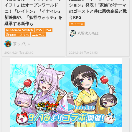
イフｉ』はオープンワールド
ション』発表！“家族”がテーマ
に！『レイトン』『イナイレ』
のゴーストと共に悪徳企業と戦
新映像や、『妖怪ウォッチ』を
うRPG
継承する新作も
ニュース
Nintendo Switch
PS5
PS4
八羽汰わちは
Steam
スマホ
ニュース
茶っプリン
2024.9.24 Tue 23:10
2024.9.24 Tue 21:53