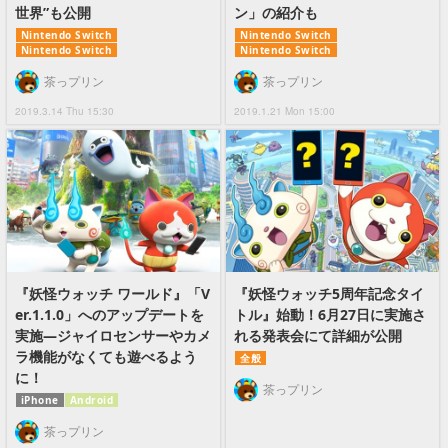
世界”も公開
ン」の紹介も
Nintendo Switch
Nintendo Switch
Nintendo Switch
Nintendo Switch
茶っプリン
茶っプリン
2019.3.14 Thu 15:30
2019.1.21 Mon 15:00
『妖怪ウォッチ ワールド』「V
『妖怪ウォッチ5周年記念タイ
er.1.1.0」へのアップデートを
トル』始動！6月27日に実施さ
実施―ジャイロセンサーやカメ
れる発表会にて詳細が公開
ラ機能がなくても遊べるよう
全般
に！
茶っプリン
iPhone
Android
茶っプリン