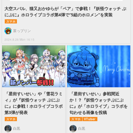
大空スバル、猫又おかゆらが「ペア」で参戦！『妖怪ウォッチ ぷ
にぷに』ホロライブコラボ第4弾で“5組のホロメン”を実装
スマホ
茶っプリン
2024.8.26 Mon 16:15
「星街すいせい」や「雪花ラミ
「星街すいせい」参戦間近
ィ」が『妖怪ウォッチ ぷにぷ
か！？『妖怪ウォッチぷにぷ
に』に参戦！ホロライブコラボ
に』が「ホロライブ」コラボを
第3弾が発表
匂わせる画像を投稿
スマホ
スマホ
VTuber
白黒
白黒