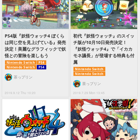
PS4版『妖怪ウォッチ4 ぼくら
初代『妖怪ウォッチ』のスイッ
は同じ空を見上げている』発売
チ版が10月10日発売決定！
決定！美麗なグラフィックで妖
『妖怪ウォッチ4』で「イカカ
怪との冒険を楽しもう
モネ議長」が登場する特典も付
属
Nintendo Switch
PS4
Nintendo Switch
PS4
Nintendo Switch
Nintendo Switch
茶っプリン
茶っプリン
2019.9.12 Thu 10:20
2019.7.29 Mon 13:45