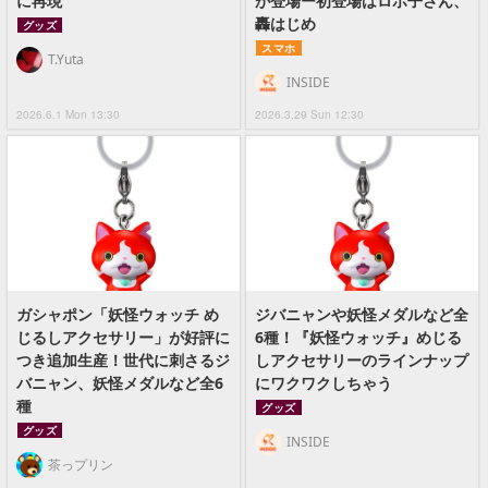
に再現
が登場ー初登場はロボ子さん、
轟はじめ
グッズ
スマホ
T.Yuta
INSIDE
2026.6.1 Mon 13:30
2026.3.29 Sun 12:30
ガシャポン「妖怪ウォッチ め
ジバニャンや妖怪メダルなど全
じるしアクセサリー」が好評に
6種！『妖怪ウォッチ』めじる
つき追加生産！世代に刺さるジ
しアクセサリーのラインナップ
バニャン、妖怪メダルなど全6
にワクワクしちゃう
種
グッズ
グッズ
INSIDE
茶っプリン