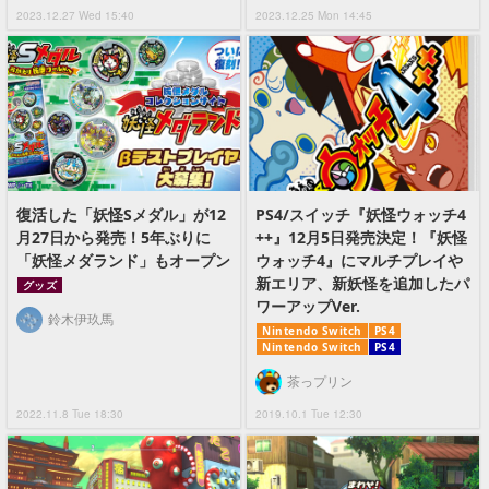
2023.12.27 Wed 15:40
2023.12.25 Mon 14:45
復活した「妖怪Sメダル」が12
PS4/スイッチ『妖怪ウォッチ4
月27日から発売！5年ぶりに
++』12月5日発売決定！『妖怪
「妖怪メダランド」もオープン
ウォッチ4』にマルチプレイや
新エリア、新妖怪を追加したパ
グッズ
ワーアップVer.
鈴木伊玖馬
Nintendo Switch
PS4
Nintendo Switch
PS4
茶っプリン
2022.11.8 Tue 18:30
2019.10.1 Tue 12:30