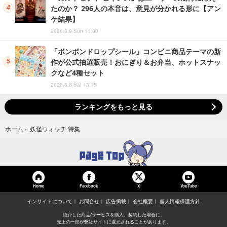
たのか？ 296人の本音は、意見が分かれる形に【アン
ケ結果】
2026.8.9 Sun 11:00
「ボンボンドロップシール」コンビニ商品テーマの新
作が公式抽選販売！おにぎり＆お弁当、ホットスナッ
クなど4種セット
2026.8.8 Sat 13:15
ランキングをもっと見る
妖怪ウォッチ 特集
ホーム
›
Home
Facebook
YouTube
X
インサイドについて
お問合せ
広告掲載
会社概要
個人情報保護方針
紹介した商品/サービスを購入、契約した場合に、
売上の一部が弊社サイトに還元されることがあります。