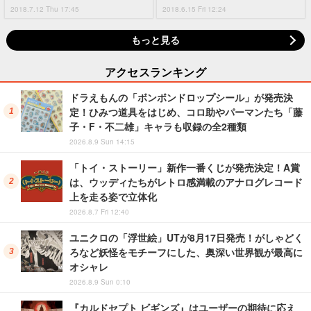
2018.7.12 Thu 17:45
2018.6.15 Fri 12:24
もっと見る
アクセスランキング
ドラえもんの「ボンボンドロップシール」が発売決
定！ひみつ道具をはじめ、コロ助やパーマンたち「藤
子・F・不二雄」キャラも収録の全2種類
2026.8.9 Sun 14:15
「トイ・ストーリー」新作一番くじが発売決定！A賞
は、ウッディたちがレトロ感満載のアナログレコード
上を走る姿で立体化
2026.8.7 Fri 12:40
ユニクロの「浮世絵」UTが8月17日発売！がしゃどく
ろなど妖怪をモチーフにした、奥深い世界観が最高に
オシャレ
2026.8.9 Sun 0:10
『カルドセプト ビギンズ』はユーザーの期待に応え