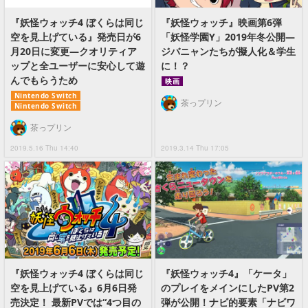
『妖怪ウォッチ4 ぼくらは同じ
『妖怪ウォッチ』映画第6弾
空を見上げている』発売日が6
「妖怪学園Y」2019年冬公開―
月20日に変更―クオリティア
ジバニャンたちが擬人化＆学生
ップと全ユーザーに安心して遊
に！？
んでもらうため
映画
Nintendo Switch
茶っプリン
Nintendo Switch
茶っプリン
2019.5.16 Thu 14:40
2019.3.14 Thu 17:05
『妖怪ウォッチ4 ぼくらは同じ
『妖怪ウォッチ4』「ケータ」
空を見上げている』6月6日発
のプレイをメインにしたPV第2
売決定！ 最新PVでは“4つ目の
弾が公開！ナビ的要素「ナビワ