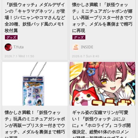
『妖怪ウォッチ』メダルデザイ
懐かしさ満載！「妖怪ウォッ
ンの「キャラマグネッツ」が登
チ」ミニチュアガシャポンが嬉
場！ジバニャンやコマさんなど
しい再販ーブリスター付きでウ
全20種、妖怪パッド風のメモ1
ォッチ、メダルを裏側まで精巧
枚付属
に再現
グッズ
グッズ
T.Yuta
INSIDE
2026.7.1 Wed 11:50
2026.6.7 Sun 8:40
懐かしさ満載！「妖怪ウォッ
ギャル姿の宝鐘マリンが可愛
チ」玩具のミニチュアガシャポ
い！『妖怪ウォッチ ぷにぷ
ンが再販ーブリスター付きでウ
に』×『ホロライブ』コラボ開
ォッチ、メダルを裏側まで精巧
催決定、総勢61体のホロメン