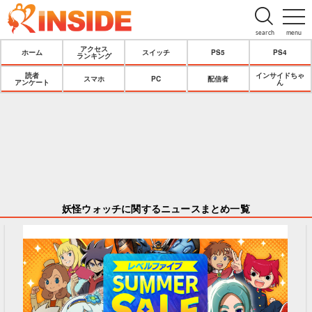
search
menu
アクセス
ホーム
スイッチ
PS5
PS4
ランキング
読者
インサイドちゃ
スマホ
PC
配信者
アンケート
ん
妖怪ウォッチに関するニュースまとめ一覧