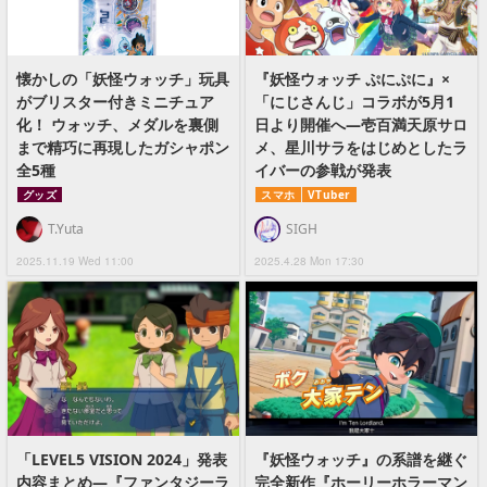
懐かしの「妖怪ウォッチ」玩具
『妖怪ウォッチ ぷにぷに』×
がブリスター付きミニチュア
「にじさんじ」コラボが5月1
化！ ウォッチ、メダルを裏側
日より開催へ―壱百満天原サロ
まで精巧に再現したガシャポン
メ、星川サラをはじめとしたラ
全5種
イバーの参戦が発表
グッズ
スマホ
VTuber
T.Yuta
SIGH
2025.11.19 Wed 11:00
2025.4.28 Mon 17:30
「LEVEL5 VISION 2024」発表
『妖怪ウォッチ』の系譜を継ぐ
内容まとめ―『ファンタジーラ
完全新作『ホーリーホラーマン