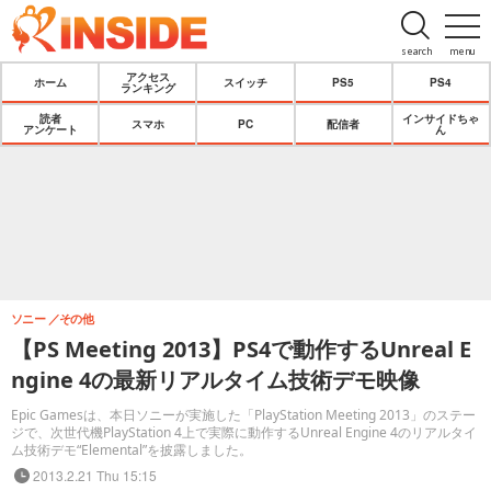
search
menu
アクセス
ホーム
スイッチ
PS5
PS4
ランキング
読者
インサイドちゃ
スマホ
PC
配信者
アンケート
ん
ソニー
その他
【PS Meeting 2013】PS4で動作するUnreal E
ngine 4の最新リアルタイム技術デモ映像
Epic Gamesは、本日ソニーが実施した「PlayStation Meeting 2013」のステー
ジで、次世代機PlayStation 4上で実際に動作するUnreal Engine 4のリアルタイ
ム技術デモ“Elemental”を披露しました。
2013.2.21 Thu 15:15