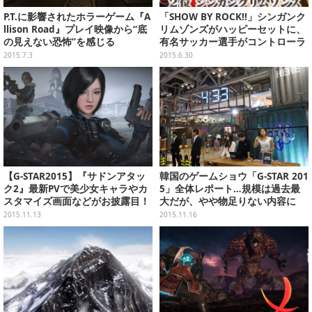
P.T.に影響されたホラーゲーム『A
「SHOW BY ROCK!!」シンガンク
llison Road』プレイ映像から“底
リムゾンズがハッピーセットに、
の見えない恐怖”を感じる
有名サッカー選手がコントローラ
ー弁償、「Unreal Engine 4」に
2015.7.3
2015.6.30
マリオを出してみた、など…昨日
のまとめ(6/29)
【G-STAR2015】『サドンアタッ
韓国のゲームショウ「G-STAR 201
ク2』最新PVで美少女キャラやカ
5」全体レポート…規模は過去最
スタマイズ画面などがお披露目！
大だが、やや物足りない内容に
韓国では2016年夏サービス開始
2015.11.13
2015.11.16