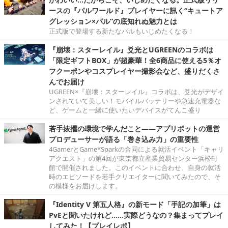
ースの『パルワールド』プレイヤーに訊く“キュートア
グレッション×パル”の底知れぬ魅力とは
正式版で登場する新たなパルもいじめたくなる！
『崩壊：スターレイル』爻光とUGREENのコラボは
「限定ギフトBOX」が超豪華！全6商品に使える5％オ
フクーポンやコスプレイヤー撮影会など、盛りだくさ
んでお届け
UGREEN×『崩壊：スターレイル』コラボは、爻光がデザイ
ンされていて美しい！モバイルバッテリーや急速充電器な
ど、ゲームと一緒に使いたいデバイスがてんこ盛り
若手抜擢の環境で学んだこと――アプリボットの運営
プロデューサーが語る「巻き込み力」の重要性
4GamerとGame*Sparkの合同による就活イベント「キャリ
アクエスト」の第4回が東京都立産業貿易センター浜松町
館で開催されました。このイベントに合わせ、自身の就活
時のエピソードを若手クリエイターに聞いてみたので、そ
の模様をお届けします。
『Identity V 第五人格』の新モード「手記の加筆」は
PvEと聞いたけれど……実際どうなの？集まってプレイ
してみた！【プレイレポ】