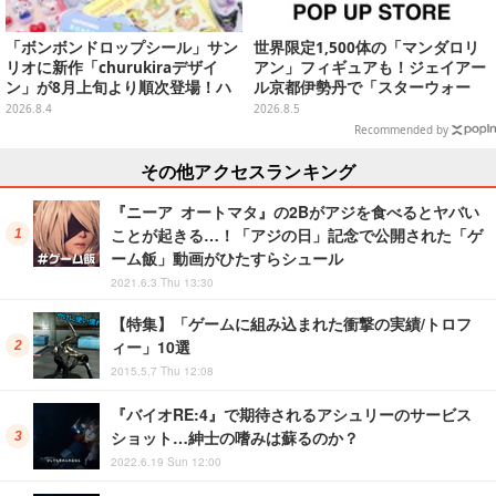
「ボンボンドロップシール」サン
世界限定1,500体の「マンダロリ
リオに新作「churukiraデザイ
アン」フィギュアも！ジェイアー
ン」が8月上旬より順次登場！ハ
ル京都伊勢丹で「スターウォー
ローキティ、はぴだんぶいなど全
ズ」&「マーベル」ポップアップ
2026.8.4
2026.8.5
8種類
ストア開催
Recommended by
その他アクセスランキング
『ニーア オートマタ』の2Bがアジを食べるとヤバい
ことが起きる…！「アジの日」記念で公開された「ゲ
ーム飯」動画がひたすらシュール
2021.6.3 Thu 13:30
【特集】「ゲームに組み込まれた衝撃の実績/トロフ
ィー」10選
2015.5.7 Thu 12:08
『バイオRE:4』で期待されるアシュリーのサービス
ショット…紳士の嗜みは蘇るのか？
2022.6.19 Sun 12:00