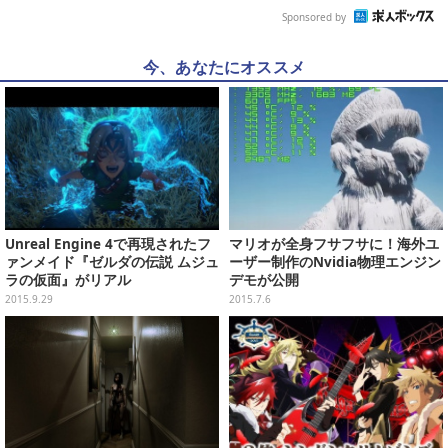
Sponsored by
今、あなたにオススメ
Unreal Engine 4で再現されたフ
マリオが全身フサフサに！海外ユ
ァンメイド『ゼルダの伝説 ムジュ
ーザー制作のNvidia物理エンジン
ラの仮面』がリアル
デモが公開
2015.9.29
2015.7.6