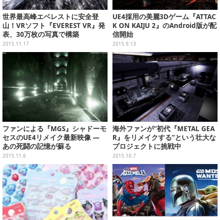
世界最高峰エベレストに安全登
UE4採用の美麗3Dゲーム『ATTAC
山！VRソフト『EVEREST VR』発
K ON KAIJU 2』のAndroid版が配
表、30万枚の写真で構築
信開始
2015.11.17
2015.9.13
ファンによる『MGS』シャドーモ
海外ファンが“初代『METAL GEA
セスのUE4リメイク最新映像 ―
R』をリメイクする”という壮大な
あの死闘の記憶が蘇る
プロジェクトに挑戦中
2015.11.6
2015.10.7