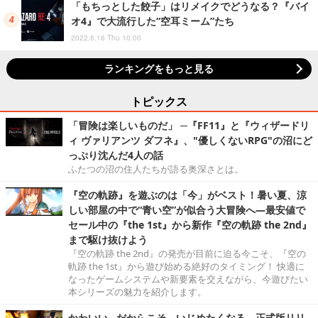
「もちっとした餃子」はリメイクでどうなる？『バイ
オ4』で大流行した“空耳ミーム”たち
2022.6.16 Thu 10:00
ランキングをもっと見る
トピックス
「冒険は楽しいものだ」 ─『FF11』と『ウィザードリ
ィ ヴァリアンツ ダフネ』、"優しくないRPG"の沼にど
っぷり沈んだ4人の話
ふたつの沼の住人たちが語る奥深さとは。
『空の軌跡』を遊ぶのは「今」がベスト！暑い夏、涼
しい部屋の中で“青い空”が似合う大冒険へ―最安値で
セール中の『the 1st』から新作『空の軌跡 the 2nd』
まで駆け抜けよう
『空の軌跡 the 2nd』の発売が目前に迫る今こそ、『空の
軌跡 the 1st』から遊び始める絶好のタイミング！ 快適に
なったゲームシステムや新要素を交えながら、今遊びたい
本シリーズの魅力を紹介します。
かわいい…だからこそ、いじめたくなる。正式版リリ