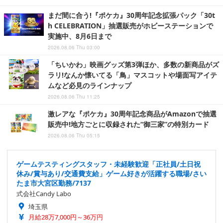
まだ間に合う!『ポケカ』30周年記念拡張パック「30t
h CELEBRATION」抽選販売がホビーステーションで
実施中、8月6日まで
2026.08.06 Thu 03:00
「ちいかわ」映画グッズ第3弾ほか、多数の新商品がズ
ラリ!なんか懐いてる「鳥」マスコットや場面写アイテ
ムなど必見のラインナップ
2026.08.06 Thu 11:25
激レアな『ポケカ』30周年記念商品がAmazonで抽選
販売中!地方ごとに収録された“御三家”の特別カード
2026.08.06 Thu 05:15
ゲームテスティングスタッフ・未経験歓迎「正社員/土日祝
休み/賞与あり/交通費支給」ゲーム好きが活躍する職場/さい
たま市大宮区勤務/7137
式会社Candy Labo
埼玉県
月給28万7,000円～36万円