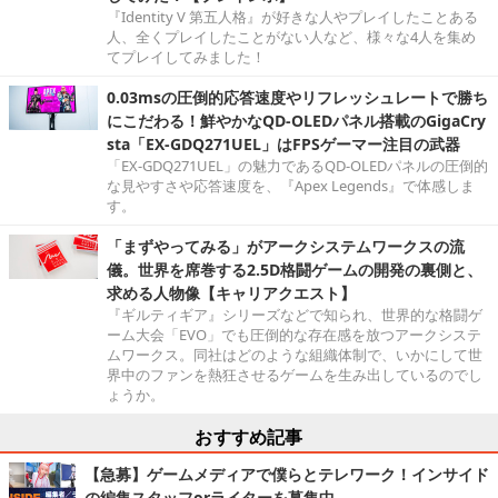
『Identity V 第五人格』が好きな人やプレイしたことある
人、全くプレイしたことがない人など、様々な4人を集め
てプレイしてみました！
0.03msの圧倒的応答速度やリフレッシュレートで勝ち
にこだわる！鮮やかなQD-OLEDパネル搭載のGigaCry
sta「EX-GDQ271UEL」はFPSゲーマー注目の武器
「EX-GDQ271UEL」の魅力であるQD-OLEDパネルの圧倒的
な見やすさや応答速度を、『Apex Legends』で体感しま
す。
「まずやってみる」がアークシステムワークスの流
儀。世界を席巻する2.5D格闘ゲームの開発の裏側と、
求める人物像【キャリアクエスト】
『ギルティギア』シリーズなどで知られ、世界的な格闘ゲ
ーム大会「EVO」でも圧倒的な存在感を放つアークシステ
ムワークス。同社はどのような組織体制で、いかにして世
界中のファンを熱狂させるゲームを生み出しているのでし
ょうか。
おすすめ記事
【急募】ゲームメディアで僕らとテレワーク！インサイド
の編集スタッフorライターを募集中