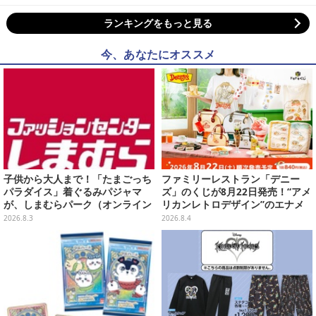
ランキングをもっと見る
今、あなたにオススメ
子供から大人まで！「たまごっち
ファミリーレストラン「デニー
パラダイス」着ぐるみパジャマ
ズ」のくじが8月22日発売！“アメ
が、しまむらパーク（オンライン
リカンレトロデザイン”のエナメ
ストア）にて受注生産
ルバッグやTシャツなど、日常使
2026.8.3
2026.8.4
いできるグッズを用意