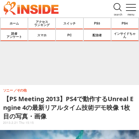
search
menu
アクセス
ホーム
スイッチ
PS5
PS4
ランキング
読者
インサイドちゃ
スマホ
PC
配信者
アンケート
ん
ソニー
その他
【PS Meeting 2013】PS4で動作するUnreal E
ngine 4の最新リアルタイム技術デモ映像 1枚
目の写真・画像
2013.2.21 Thu 15:15