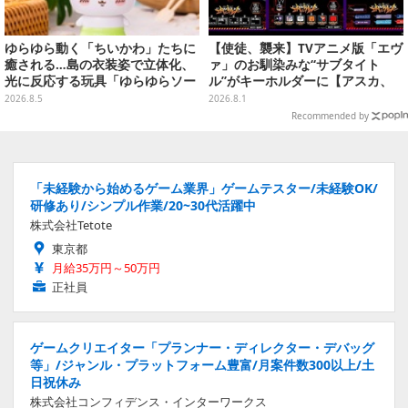
ゆらゆら動く「ちいかわ」たちに
【使徒、襲来】TVアニメ版「エヴ
癒される…島の衣装姿で立体化、
ァ」のお馴染みな“サブタイト
光に反応する玩具「ゆらゆらソー
ル”がキーホルダーに【アスカ、
ラー」全8種が全国アミューズメ
来日】
2026.8.5
2026.8.1
ント施設にて展開
Recommended by
「未経験から始めるゲーム業界」ゲームテスター/未経験OK/
研修あり/シンプル作業/20~30代活躍中
株式会社Tetote
東京都
月給35万円～50万円
正社員
ゲームクリエイター「プランナー・ディレクター・デバッグ
等」/ジャンル・プラットフォーム豊富/月案件数300以上/土
日祝休み
株式会社コンフィデンス・インターワークス