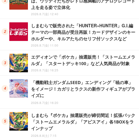
は、ウッディたちがレトロ感満載のアナログレコード
上を走る姿で立体化
2026.8.7(金) 12:40
しまむらで販売された「HUNTER×HUNTER」G.I.編
テーマの一部商品が受注再販！カードデザインのキー
ホルダーや、キルアたちのセリフ付ソックスなど
2026.8.7(金) 11:00
エディオンで「ポケカ」抽選販売！「ストームエメラ
ルダ」「スタートデッキ100」など人気商品が対象
2026.8.7(金) 16:25
「機動戦士ガンダムSEED」エンディング「暁の車」
をイメージ！カガリとラクスの新作フィギュアがプラ
イズに
2026.8.7(金) 16:20
しまむら『ポケカ』抽選販売が締切間近！拡張パック
「ストームエメラルダ」「アビスアイ」各1BOXをラ
インナップ
2026.8.8(土) 7:15