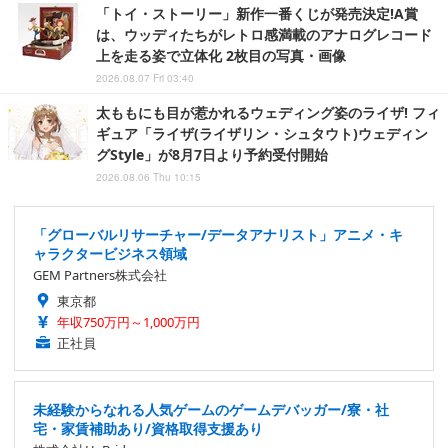
「トイ・ストーリー」新作一番くじが発売決定!A賞
は、ウッディたちがレトロ感満載のアナログレコード
上を走る姿で立体化 2枚目の写真・画像
2026.08.07 Fri 03:40
太ももにも目が惹かれるウェディング姿のライザ! フィ
ギュア「ライザ(ライザリン・シュタウト)ウェディン
グStyle」が8月7日より予約受付開始
2026.08.06 Thu 10:15
「グローバルリサーチャー/データアナリスト」アニメ・キ
ャラクタービジネス領域
GEM Partners株式会社
東京都
年収750万円～1,000万円
正社員
未経験からなれる人気ゲームのゲームデバッガー/寮・社
宅・家賃補助あり/資格取得支援あり