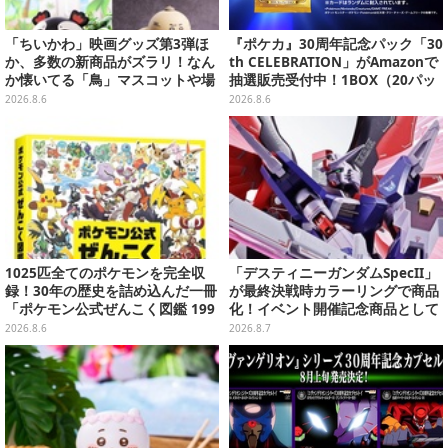
「ちいかわ」映画グッズ第3弾ほ
『ポケカ』30周年記念パック「30
か、多数の新商品がズラリ！なん
th CELEBRATION」がAmazonで
か懐いてる「鳥」マスコットや場
抽選販売受付中！1BOX（20パッ
面写アイテムなど必見のラインナ
ク入り）
2026.8.6
2026.8.6
ップ
1025匹全てのポケモンを完全収
「デスティニーガンダムSpecII」
録！30年の歴史を詰め込んだ一冊
が最終決戦時カラーリングで商品
「ポケモン公式ぜんこく図鑑 199
化！イベント開催記念商品として
6-2026」が大ボリューム
METAL ROBOT魂に新登場
2026.8.6
2026.8.7