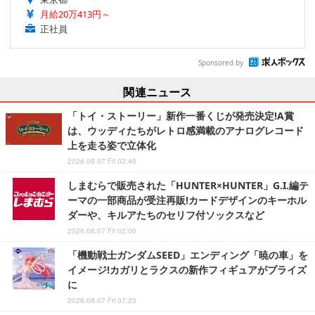
月給20万413円～
正社員
Sponsored by
関連ニュース
「トイ・ストーリー」新作一番くじが発売決定!A賞
は、ウッディたちがレトロ感満載のアナログレコード
上を走る姿で立体化
2026.08.07 Fri 03:40
しまむらで販売された「HUNTER×HUNTER」G.I.編テ
ーマの一部商品が受注再販!カードデザインのキーホル
ダーや、キルアたちのセリフ付ソックスなど
2026.08.07 Fri 02:00
「機動戦士ガンダムSEED」エンディング「暁の車」を
イメージ!カガリとラクスの新作フィギュアがプライズ
に
2026.08.07 Fri 07:20