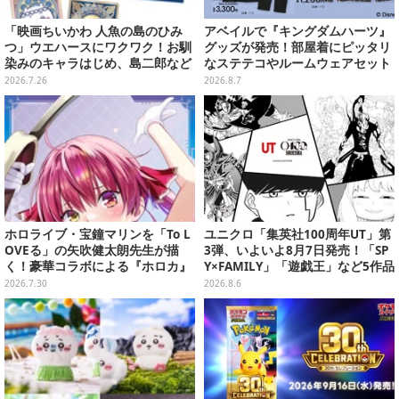
「映画ちいかわ 人魚の島のひみ
アベイルで『キングダムハーツ』
つ」ウエハースにワクワク！お馴
グッズが発売！部屋着にピッタリ
染みのキャラはじめ、島二郎など
なステテコやルームウェアセット
セイレーン編カード全22種
2026.7.26
2026.8.7
ホロライブ・宝鐘マリンを「To L
ユニクロ「集英社100周年UT」第
OVEる」の矢吹健太朗先生が描
3弾、いよいよ8月7日発売！「SP
く！豪華コラボによる『ホロカ』
Y×FAMILY」「遊戯王」など5作品
限定カードがお披露目
をデザイン
2026.7.30
2026.8.6