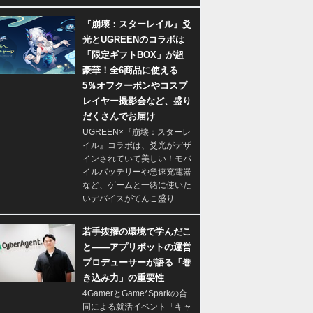
『崩壊：スターレイル』爻
光とUGREENのコラボは
「限定ギフトBOX」が超
豪華！全6商品に使える
5％オフクーポンやコスプ
レイヤー撮影会など、盛り
だくさんでお届け
UGREEN×『崩壊：スターレ
イル』コラボは、爻光がデザ
インされていて美しい！モバ
イルバッテリーや急速充電器
など、ゲームと一緒に使いた
いデバイスがてんこ盛り
若手抜擢の環境で学んだこ
と――アプリボットの運営
プロデューサーが語る「巻
き込み力」の重要性
4GamerとGame*Sparkの合
同による就活イベント「キャ