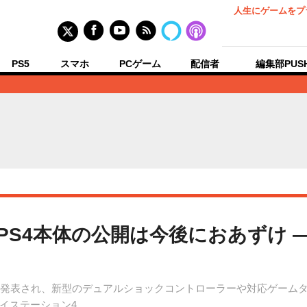
人生にゲームをプ
PS5
スマホ
PCゲーム
配信者
編集部PUS
013】PS4本体の公開は今後におあずけ
013」で噂通り正式発表され、新型のデュアルショックコントローラーや対応
イステーション4。