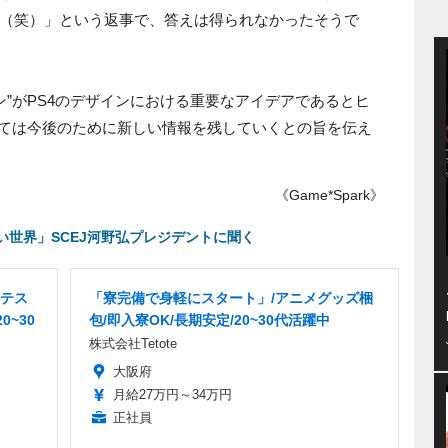
（笑）」という返事で、答えは得られなかったそうで
reボタン”がPS4のデザインにおける重要なアイデアであるとヒ
いては今後のために新しい情報を残していくとの旨を伝え
《Game*Spark》
じてない世界」SCEJ河野弘プレジデントに聞く
テス
「寮完備で身軽にスタート」/アニメグッズ梱
0~30
包/即入寮OK/長期安定/20~30代活躍中
株式会社Tetote
大阪府
月給27万円～34万円
正社員