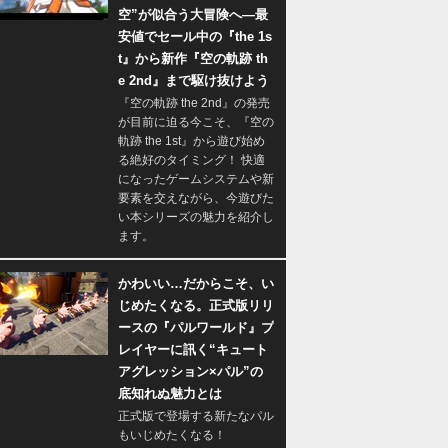
空”が似合う大冒険へ―最
安値でセール中の『the 1s
t』から新作『空の軌跡 th
e 2nd』まで駆け抜けよう
『空の軌跡 the 2nd』の発売
が目前に迫る今こそ、『空の
軌跡 the 1st』から遊び始め
る絶好のタイミング！ 快適
になったゲームシステムや新
要素を交えながら、今遊びた
い本シリーズの魅力を紹介し
ます。
かわいい…だからこそ、い
じめたくなる。正式版リリ
ースの『パルワールド』プ
レイヤーに訊く“キュート
アグレッション×パル”の
底知れぬ魅力とは
正式版で登場する新たなパル
もいじめたくなる！