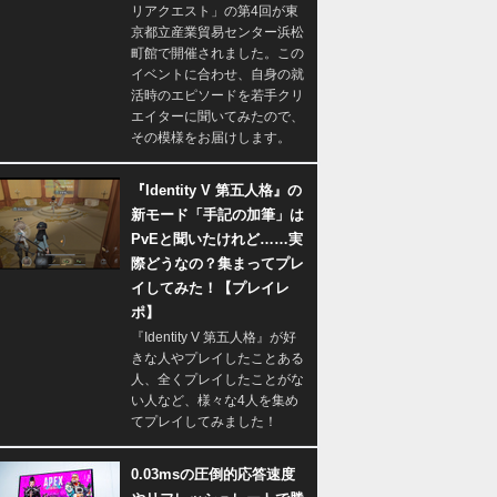
リアクエスト」の第4回が東
京都立産業貿易センター浜松
町館で開催されました。この
イベントに合わせ、自身の就
活時のエピソードを若手クリ
エイターに聞いてみたので、
その模様をお届けします。
『Identity V 第五人格』の
新モード「手記の加筆」は
PvEと聞いたけれど……実
際どうなの？集まってプレ
イしてみた！【プレイレ
ポ】
『Identity V 第五人格』が好
きな人やプレイしたことある
人、全くプレイしたことがな
い人など、様々な4人を集め
てプレイしてみました！
0.03msの圧倒的応答速度