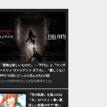
「冒険は楽しいものだ」 ─『FF11』と『ウィザ
ードリィ ヴァリアンツ ダフネ』、"優しくない
RPG"の沼にどっぷり沈んだ4人の話
ふたつの沼の住人たちが語る奥深さとは。
『空の軌跡』を遊ぶのは
「今」がベスト！暑い夏、
涼しい部屋の中で“青い