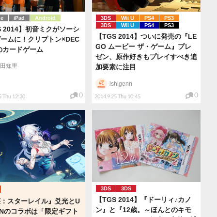
ne
iPad
Android
3DS
Wii U
PS4
PS3
3DS
Wii U
PS4
PS3
S 2014】初音ミクがソーシ
【TGS 2014】ついに発売の『LE
ームに！クリプトン×DEC
GO ムービー ザ・ゲーム』プレ
7のカードゲーム
ゼン、原作好きもプレイすべき追
田知里
加要素に注目
ishigenn
0
0
5 Thu 12:30
2014.9.25 Thu 10:45
3DS
3DS
【TGS 2014】『ドーリィ♪カノ
壊：スターレイル』爻光とU
ン』と『12歳。～ほんとのキモ
ENのコラボは「限定ギフト