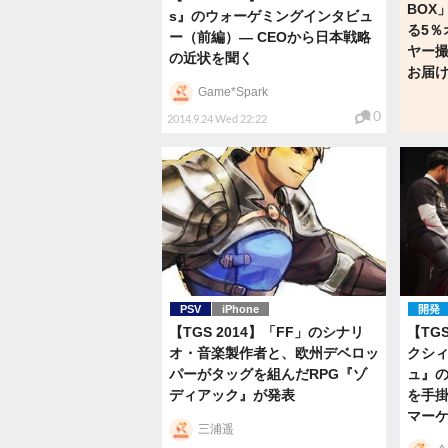
BOX
s』のウォーゲミングインタビュ
る5％
ー（前編）― CEOから日本戦略
ヤー
の近状を聞く
お届
Game*Spark
0
2014.9.24 Wed 22:22
PSV
iPhone
開発
【TGS 2014】「FF」のシナリ
【TG
オ・音楽製作者と、欧州デベロッ
クシ
パーがタッグを組んだRPG『ゾ
ュ』の
ディアック』が発表
を手掛
マー
三浦遥