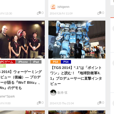
ishigenn
0
0
 Fri 13:30
2014.9.26 Fri 11:09
他PCゲーム
iPhone
iPad
PS4
PS4
oid
【TGS 2014】“.1”は「ポイント
S 2014】ウォーゲーミング
ワン」と読む！ 『地球防衛軍4.
ビュー（後編）― プロデ
1』プロデューサーに直撃インタ
ーが語る『WoT Blitz』、
ビュー
Ws』のデモも
臥待 弦
ame*Spark
0
0
 Fri 9:00
2014.9.25 Thu 21:04