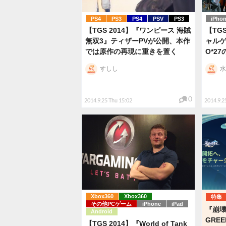
PS4
PS3
PS4
PSV
PS3
iPho
【TGS 2014】『ワンピース 海賊
【TG
無双3』ティザーPVが公開、本作
ャルゲ
では原作の再現に重きを置く
O*2
すしし
水
0
2014.9.25 Thu 15:02
2014.9.2
Xbox360
Xbox360
特集
その他PCゲーム
iPhone
iPad
『崩
Android
GRE
【TGS 2014】『World of Tank