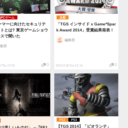
他PCゲーム
全般
ーマーに向けたセキュリテ
「TGS インサイド x Game*Spar
トとは? 東京ゲームショウ
k Award 2014」受賞結果発表！
ースで聞いた
編集部
集部
0
0
2 Thu 17:05
2014.9.30 Tue 21:14
PS3
PS3
【TGS 2014】「ビオランテ」
は楽しいものだ」 ─『FF1