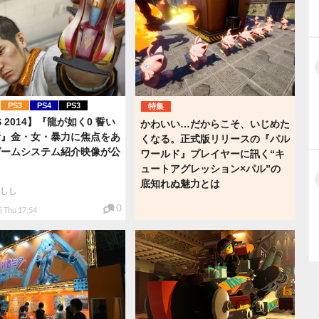
PS3
PS4
PS3
特集
S 2014】『龍が如く0 誓い
かわいい…だからこそ、いじめた
所』金・女・暴力に焦点をあ
くなる。正式版リリースの『パル
ゲームシステム紹介映像が公
ワールド』プレイヤーに訊く“キ
ュートアグレッション×パル”の
底知れぬ魅力とは
しし
0
5 Thu 17:54