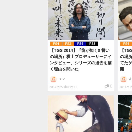
PS4
PS3
PS4
PS3
PS4
【TGS 2014】『龍が如く0 誓い
【TG
の場所』横山プロデューサーにイ
の場
ンタビュー、シリーズの過去を描
てた
く理由を聞いた
開
ユマ
す
0
2014.9.25 Thu 19:15
2014.9.2