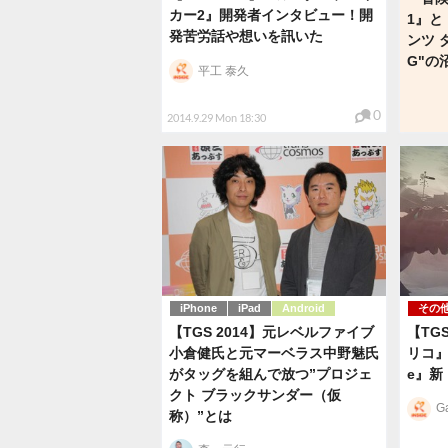
カー2』開発者インタビュー！開
1』と
発苦労話や想いを訊いた
ンツ 
G"の
平工 泰久
0
2014.9.29 Mon 18:30
iPhone
iPad
Android
その
【TGS 2014】元レベルファイブ
【TG
小倉健氏と元マーベラス中野魅氏
リコ』
がタッグを組んで放つ”プロジェ
e』新
クト ブラックサンダー（仮
G
称）”とは