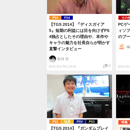
PS4
PS4
その
【TGS 2014】『ディスガイア
PCゲ
5』短期の利益には目を向けずPS
ィソフ
4独占としたその理由や、本作や
のブ
キャラの魅力を社長自らが明かす
編
直撃インタビュー
臥待 弦
0
2014.10.2 Thu 19:42
2014.10.
PS3
玩具
PSV
PS3
特集
【TGS 2014】『ガンダムブレイ
「冒険