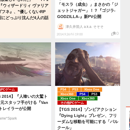
「モスラ（成虫）」まさかの「ジ
『ウィザードリィ ヴァリア
ェットジャガー」！？『ゴジラ-
ダフネ』、"優しくないRP
GODZILLA-』新PV公開
沼にどっぷり沈んだ4人の話
津久井箇人 a.k.a. そそそ
0
2014.9.26 Fri 19:00
他PCゲーム
PS4
PS3
Xbox One
Xbox360
PS4
PS3
S 2014】『人喰いの大鷲ト
Xbox One
Xbox360
元スタッフ手がける『Van
その他PCゲーム
トレイラーが公開
【TGS 2014】ゾンビアクション
『Dying Light』プレゼン、フリ
ame*Spark
ーダムな移動を可能にする「パル
クール」