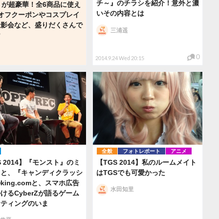
チ～』のチラシを紹介！意外と濃
」が超豪華！全6商品に使え
いその内容とは
オフクーポンやコスプレイ
撮影会など、盛りだくさんで
三浦遥
け
0
2014.9.24 Wed 20:15
全般
フォトレポート
アニメ
S 2014】『モンスト』のミ
【TGS 2014】私のルームメイト
ィと、『キャンディクラッシ
はTGSでも可愛かった
king.comと、スマホ広告
水田知里
けるCyberZが語るゲーム
ケティングのいま