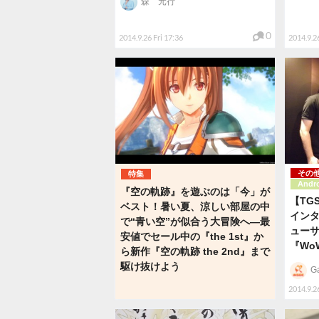
森 元行
0
2014.9.26 Fri 17:36
2014.9.26
その
特集
Andr
『空の軌跡』を遊ぶのは「今」が
【TG
ベスト！暑い夏、涼しい部屋の中
インタ
で“青い空”が似合う大冒険へ―最
ューサ
安値でセール中の『the 1st』か
『Wo
ら新作『空の軌跡 the 2nd』まで
駆け抜けよう
G
2014.9.26