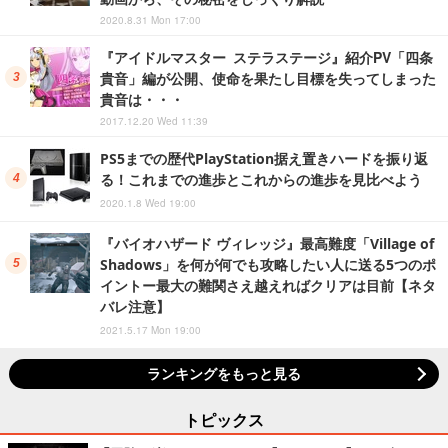
2020.8.31 Mon 17:00
『アイドルマスター ステラステージ』紹介PV「四条
貴音」編が公開、使命を果たし目標を失ってしまった
貴音は・・・
2017.12.20 Wed 11:39
PS5までの歴代PlayStation据え置きハードを振り返
る！これまでの進歩とこれからの進歩を見比べよう
2020.1.8 Wed 19:00
『バイオハザード ヴィレッジ』最高難度「Village of
Shadows」を何が何でも攻略したい人に送る5つのポ
イントー最大の難関さえ越えればクリアは目前【ネタ
バレ注意】
2021.5.17 Mon 19:00
ランキングをもっと見る
トピックス