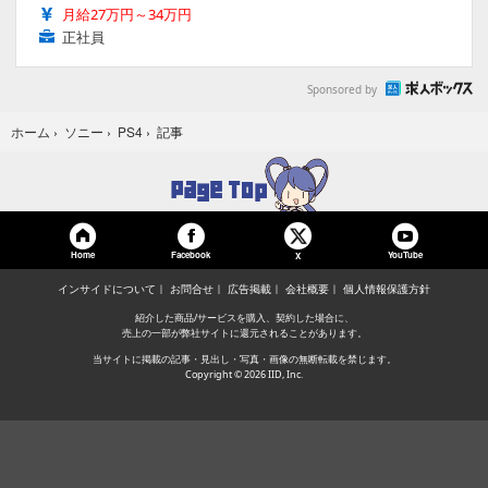
月給27万円～34万円
正社員
Sponsored by
記事
ホーム
›
ソニー
›
PS4
›
Home
Facebook
YouTube
X
インサイドについて
お問合せ
広告掲載
会社概要
個人情報保護方針
紹介した商品/サービスを購入、契約した場合に、
売上の一部が弊社サイトに還元されることがあります。
当サイトに掲載の記事・見出し・写真・画像の無断転載を禁じます。
Copyright © 2026 IID, Inc.