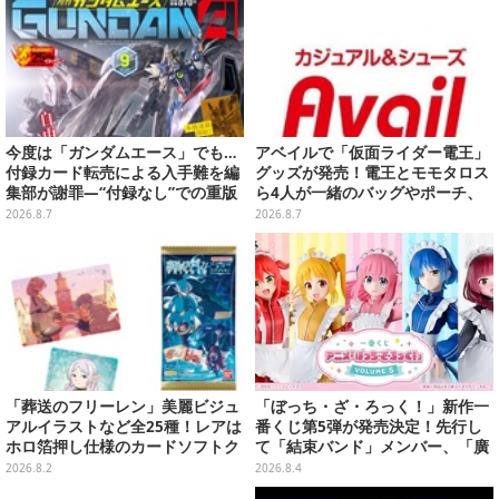
今度は「ガンダムエース」でも…
アベイルで「仮面ライダー電王」
付録カード転売による入手難を編
グッズが発売！電王とモモタロス
集部が謝罪―“付録なし”での重版
ら4人が一緒のバッグやポーチ、
対応を進行中
収納ボックスも
2026.8.7
2026.8.7
「葬送のフリーレン」美麗ビジュ
「ぼっち・ざ・ろっく！」新作一
アルイラストなど全25種！レアは
番くじ第5弾が発売決定！先行し
ホロ箔押し仕様のカードソフトク
て「結束バンド」メンバー、「廣
ッキー
井きくり」のメイド衣装フィギュ
2026.8.2
2026.8.4
アを公開