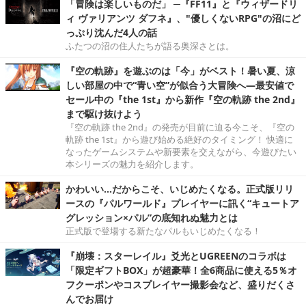
「冒険は楽しいものだ」 ─『FF11』と『ウィザードリ
ィ ヴァリアンツ ダフネ』、"優しくないRPG"の沼にど
っぷり沈んだ4人の話
ふたつの沼の住人たちが語る奥深さとは。
『空の軌跡』を遊ぶのは「今」がベスト！暑い夏、涼
しい部屋の中で“青い空”が似合う大冒険へ―最安値で
セール中の『the 1st』から新作『空の軌跡 the 2nd』
まで駆け抜けよう
『空の軌跡 the 2nd』の発売が目前に迫る今こそ、『空の
軌跡 the 1st』から遊び始める絶好のタイミング！ 快適に
なったゲームシステムや新要素を交えながら、今遊びたい
本シリーズの魅力を紹介します。
かわいい…だからこそ、いじめたくなる。正式版リリ
ースの『パルワールド』プレイヤーに訊く“キュートア
グレッション×パル”の底知れぬ魅力とは
正式版で登場する新たなパルもいじめたくなる！
『崩壊：スターレイル』爻光とUGREENのコラボは
「限定ギフトBOX」が超豪華！全6商品に使える5％オ
フクーポンやコスプレイヤー撮影会など、盛りだくさ
んでお届け