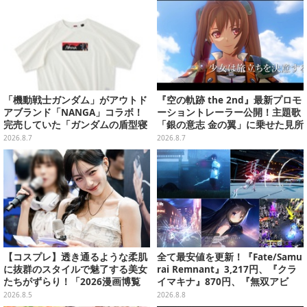
「機動戦士ガンダム」がアウトド
『空の軌跡 the 2nd』最新プロモ
アブランド「NANGA」コラボ！
ーショントレーラー公開！主題歌
完売していた「ガンダムの盾型寝
「銀の意志 金の翼」に乗せた見所
袋」も2次受注開始
満載の映像に
2026.8.7
2026.8.7
【コスプレ】透き通るような柔肌
全て最安値を更新！『Fate/Samu
に抜群のスタイルで魅了する美女
rai Remnant』3,217円、『クラ
たちがずらり！「2026漫画博覧
イマキナ』870円、『無双アビ
会」美麗コンパニオンまとめ【画
ス』1,188円、『星空鉄道とシロ
2026.8.5
2026.8.8
像39枚】
の旅』3,190円【eショップ・PS S