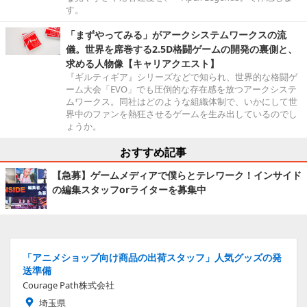
す。
「まずやってみる」がアークシステムワークスの流
儀。世界を席巻する2.5D格闘ゲームの開発の裏側と、
求める人物像【キャリアクエスト】
『ギルティギア』シリーズなどで知られ、世界的な格闘ゲ
ーム大会「EVO」でも圧倒的な存在感を放つアークシステ
ムワークス。同社はどのような組織体制で、いかにして世
界中のファンを熱狂させるゲームを生み出しているのでし
ょうか。
おすすめ記事
【急募】ゲームメディアで僕らとテレワーク！インサイド
の編集スタッフorライターを募集中
「アニメショップ向け商品の出荷スタッフ」人気グッズの発
送準備
Courage Path株式会社
埼玉県