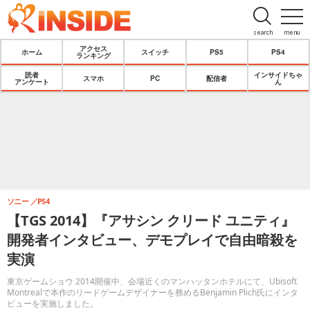
search
menu
アクセス
ホーム
スイッチ
PS5
PS4
ランキング
読者
インサイドちゃ
スマホ
PC
配信者
アンケート
ん
ソニー
PS4
【TGS 2014】『アサシン クリード ユニティ』
開発者インタビュー、デモプレイで自由暗殺を
実演
東京ゲームショウ 2014開催中、会場近くのマンハッタンホテルにて、Ubisoft
Montrealで本作のリードゲームデザイナーを務めるBenjamin Plich氏にインタ
ビューを実施しました。