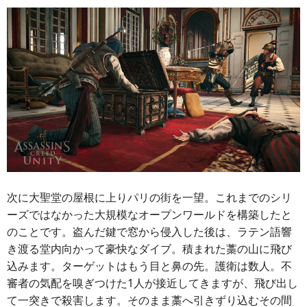
次に大聖堂の屋根に上りパリの街を一望。これまでのシリ
ーズではなかった大規模なオープンワールドを構築したと
のことです。盗んだ鍵で窓から侵入した後は、ラテン語響
き渡る堂内向かって豪快なダイブ。積まれた藁の山に飛び
込みます。ターゲットはもう目と鼻の先。護衛は数人。不
審者の気配を嗅ぎつけた1人が接近してきますが、飛び出し
て一突きで殺害します。そのまま藁へ引きずり込むその間