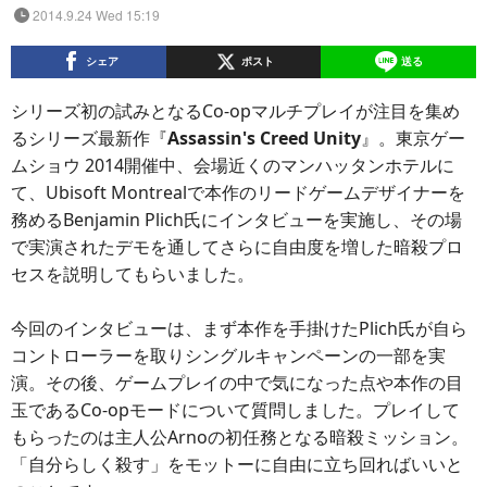
2014.9.24 Wed 15:19
シェア
ポスト
送る
シリーズ初の試みとなるCo-opマルチプレイが注目を集め
るシリーズ最新作『
Assassin's Creed Unity
』。東京ゲー
ムショウ 2014開催中、会場近くのマンハッタンホテルに
て、Ubisoft Montrealで本作のリードゲームデザイナーを
務めるBenjamin Plich氏にインタビューを実施し、その場
で実演されたデモを通してさらに自由度を増した暗殺プロ
セスを説明してもらいました。
今回のインタビューは、まず本作を手掛けたPlich氏が自ら
コントローラーを取りシングルキャンペーンの一部を実
演。その後、ゲームプレイの中で気になった点や本作の目
玉であるCo-opモードについて質問しました。プレイして
もらったのは主人公Arnoの初任務となる暗殺ミッション。
「自分らしく殺す」をモットーに自由に立ち回ればいいと