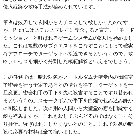
侵入経路や攻略手法が秘められています。
筆者は抜刀して玄関からカチコミして欲しかったのです
が、Plich氏はステルスプレイに専念すると宣言。「モード
ミッション」と呼ばれるゲームシステムの説明を始めまし
た。これは複数のサブクエストをこなすことによって確実
なアプローチでターゲットへ接近できるというもので、攻
略プロセスを細かく分割した模範解答といえるでしょう。
この任務では、暗殺対象がノートルダム大聖堂内の懺悔室
で密会を行う予定であるとの情報を得て、ターゲットを一
旦変更。密会相手の手下を先に殺害することですり替われ
るというもの。スモークボムで手下を白煙で包み込み静か
に刺殺しました。次に別の人間から大聖堂の窓を開錠する
鍵を盗みますが、これも殺してぶんどるのではなくこっそ
り拝借。騒ぎは起こしたくないとのこと。これで対象の暗
殺に必要な材料は全て揃いました。