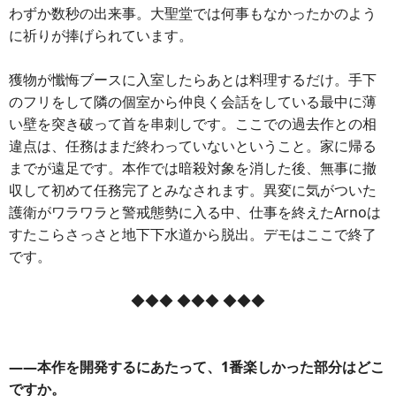
わずか数秒の出来事。大聖堂では何事もなかったかのよう
に祈りが捧げられています。
獲物が懺悔ブースに入室したらあとは料理するだけ。手下
のフリをして隣の個室から仲良く会話をしている最中に薄
い壁を突き破って首を串刺しです。ここでの過去作との相
違点は、任務はまだ終わっていないということ。家に帰る
までが遠足です。本作では暗殺対象を消した後、無事に撤
収して初めて任務完了とみなされます。異変に気がついた
護衛がワラワラと警戒態勢に入る中、仕事を終えたArnoは
すたこらさっさと地下下水道から脱出。デモはここで終了
です。
◆◆◆ ◆◆◆ ◆◆◆
――本作を開発するにあたって、1番楽しかった部分はどこ
ですか。