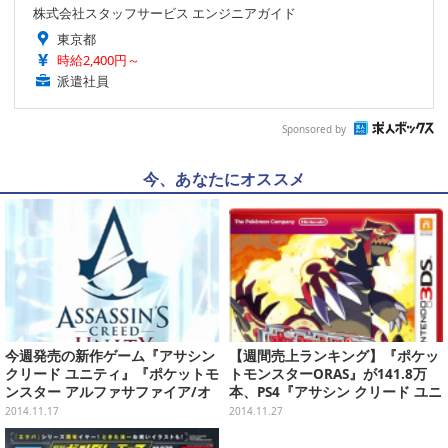
株式会社スタッフサービス エンジニアガイド
東京都
時給2,400円～
派遣社員
Sponsored by
今、あなたにオススメ
今週発売の新作ゲーム『アサシン
【週間売上ランキング】『ポケッ
クリード ユニティ』『ポケットモ
トモンスターORAS』が141.8万
ンスター アルファサファイア/オ
本、PS4『アサシン クリード ユニ
メガルビー』他
ティ』3.6万本ほか(11/17～11/2
2014.11.17
2014.11.27
3)