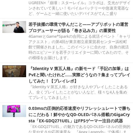
UGREEN×『崩壊：スターレイル』コラボは、爻光がデザイ
ンされていて美しい！モバイルバッテリーや急速充電器な
ど、ゲームと一緒に使いたいデバイスがてんこ盛り
若手抜擢の環境で学んだこと――アプリボットの運営
プロデューサーが語る「巻き込み力」の重要性
4GamerとGame*Sparkの合同による就活イベント「キャリ
アクエスト」の第4回が東京都立産業貿易センター浜松町
館で開催されました。このイベントに合わせ、自身の就活
時のエピソードを若手クリエイターに聞いてみたので、そ
の模様をお届けします。
『Identity V 第五人格』の新モード「手記の加筆」は
PvEと聞いたけれど……実際どうなの？集まってプレイ
してみた！【プレイレポ】
『Identity V 第五人格』が好きな人やプレイしたことある
人、全くプレイしたことがない人など、様々な4人を集め
てプレイしてみました！
0.03msの圧倒的応答速度やリフレッシュレートで勝ち
にこだわる！鮮やかなQD-OLEDパネル搭載のGigaCry
sta「EX-GDQ271UEL」はFPSゲーマー注目の武器
「EX-GDQ271UEL」の魅力であるQD-OLEDパネルの圧倒的
な見やすさや応答速度を、『Apex Legends』で体感しま