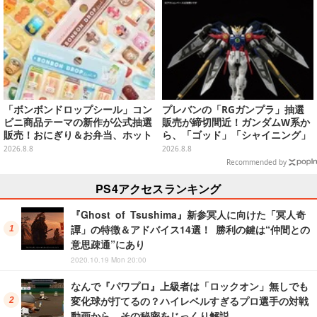
toreのお薦めセール】
「ボンボンドロップシール」コン
プレバンの「RGガンプラ」抽選
ビニ商品テーマの新作が公式抽選
販売が締切間近！ガンダムW系か
販売！おにぎり＆お弁当、ホット
ら、「ゴッド」「シャイニング」
スナックなど4種セット
まで9商品
2026.8.8
2026.8.8
Recommended by
PS4アクセスランキング
『Ghost of Tsushima』新参冥人に向けた「冥人奇
譚」の特徴＆アドバイス14選！ 勝利の鍵は“仲間との
意思疎通”にあり
2020.10.19 Mon 20:00
なんで『パワプロ』上級者は「ロックオン」無しでも
変化球が打てるの？ハイレベルすぎるプロ選手の対戦
動画から、その秘密をじっくり解説