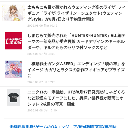
太ももにも目が惹かれるウェディング姿のライザ! フィ
ギュア「ライザ(ライザリン・シュタウト)ウェディン
グStyle」が8月7日より予約受付開始
2026.08.06 Thu 10:15
しまむらで販売された「HUNTER×HUNTER」G.I.編テ
ーマの一部商品が受注再販!カードデザインのキーホル
ダーや、キルアたちのセリフ付ソックスなど
2026.08.07 Fri 02:00
「機動戦士ガンダムSEED」エンディング「暁の車」を
イメージ!カガリとラクスの新作フィギュアがプライズ
に
2026.08.07 Fri 07:20
ユニクロの「浮世絵」UTが8月17日発売!がしゃどくろ
など妖怪をモチーフにした、奥深い世界観が最高にオ
シャレ 2枚目の写真・画像
2026.08.08 Sat 15:10
未経験採用枠/ゲームのQAエンジニア/研修制度充実/年間休