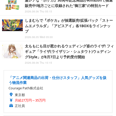
激レアな『ポケカ』30周年記念商品がAmazonで抽選
販売中!地方ごとに収録された“御三家”の特別カード
2026.08.06 Thu 05:15
しまむらで『ポケカ』が抽選販売!拡張パック「ストー
ムエメラルダ」「アビスアイ」各1BOXをラインナッ
プ
2026.08.05 Wed 05:00
太ももにも目が惹かれるウェディング姿のライザ! フィ
ギュア「ライザ(ライザリン・シュタウト)ウェディン
グStyle」が8月7日より予約受付開始
2026.08.06 Thu 10:15
「アニメ関連商品の出荷・仕分けスタッフ」人気グッズを扱
う物流作業
Courage Path株式会社
東京都
月給27万円～35万円
正社員