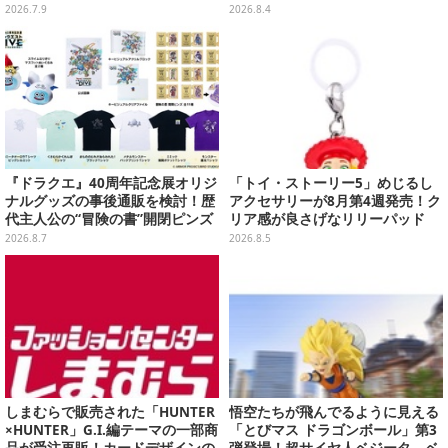
画記念フィギュア
う」たちも可愛い全8種
2026.7.9
2026.8.4
『ドラクエ』40周年記念展オリジ
「トイ・ストーリー5」めじるし
ナルグッズの事後通販を検討！歴
アクセサリーが8月第4週発売！ク
代主人公の“冒険の書”開閉ピンズ
リア感が良さげなリリーパッド
をはじめ、ユニークなＴシャツや
や、ジェシーなど全5種ラインナ
2026.8.7
2026.8.5
雑貨など
ップ
しまむらで販売された「HUNTER
悟空たちが飛んでるように見える
×HUNTER」G.I.編テーマの一部商
「とびマス ドラゴンボール」第3
品が受注再販！カードデザインの
弾登場！超サイヤ人ベジータ、ベ