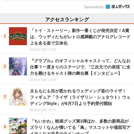
Sponsored by
アクセスランキング
「トイ・ストーリー」新作一番くじが発売決定！A賞
は、ウッディたちがレトロ感満載のアナログレコード
上を走る姿で立体化
2026.8.7(金) 12:40
『グラブル』のオフィシャルキャストって、どんなお
仕事？一度きりのステージで、“三次元での表現”に全
力を懸けるキャスト陣の舞台裏【インタビュー】
2026.8.7(金) 12:00
太ももにも目が惹かれるウェディング姿のライザ！
フィギュア「ライザ（ライザリン・シュタウト）ウェ
ディングStyle」が8月7日より予約受付開始
2026.8.6(木) 19:15
「ちいかわ」映画グッズ第3弾ほか、多数の新商品が
ズラリ！なんか懐いてる「鳥」マスコットや場面写ア
イテムなど必見のラインナップ