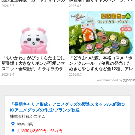
キーホルダーや、キルアたちのセ
ジットなど全6種
2026.8.7
2026.8.5
リフ付ソックスなど
「ちいかわ」がびっくらたまごに
『どうぶつの森』本格コスメ「ポ
新登場！大きなリボンが可愛いマ
ンデクルール」が9月21発売！た
スコット全8種が、キラキラのラ
ぬきちやしずえなど全12種、アレ
メ入り入浴剤から飛び出す
ンジできるリアクションシールも
2026.8.4
2026.8.7
付属
Recommended by
「長期キャリア形成」アニメグッズの製造スタッフ/未経験O
K/アニメグッズの作成/ブランク歓迎
株式会社ELシステム
神奈川県
月給30万8,600円～65万円