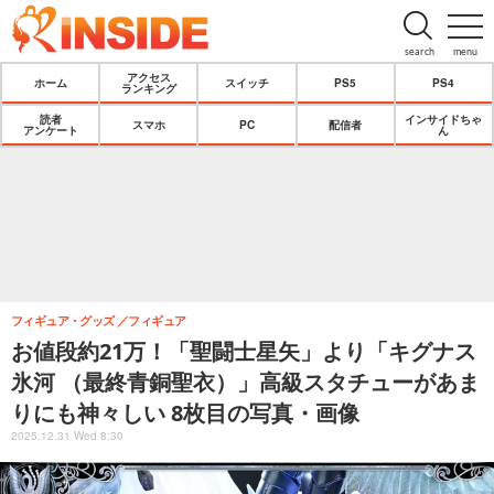
search
menu
アクセス
ホーム
スイッチ
PS5
PS4
ランキング
読者
インサイドちゃ
スマホ
PC
配信者
アンケート
ん
フィギュア・グッズ
フィギュア
お値段約21万！「聖闘士星矢」より「キグナス
氷河 （最終青銅聖衣）」高級スタチューがあま
りにも神々しい 8枚目の写真・画像
2025.12.31 Wed 8:30