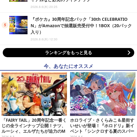
2026.8.6(木) 20:25
『ポケカ』30周年記念パック「30th CELEBRATIO
N」がAmazonで抽選販売受付中！1BOX（20パック
入り）
2026.8.6(木) 12:30
ランキングをもっと見る
今、あなたにオススメ
「FAIRY TAIL」20周年記念一番く
ホロライブ・さくらみこ＆星街す
じの全ラインナップ公開！ナツ、
いせいが登場！『ホロドリ』新イ
ルーシィ、エルザたちが迫力のM
ベント「シンクロする夏のスパー
ASTERLISEで初登場
クル」開催決定ーmiCometのイ