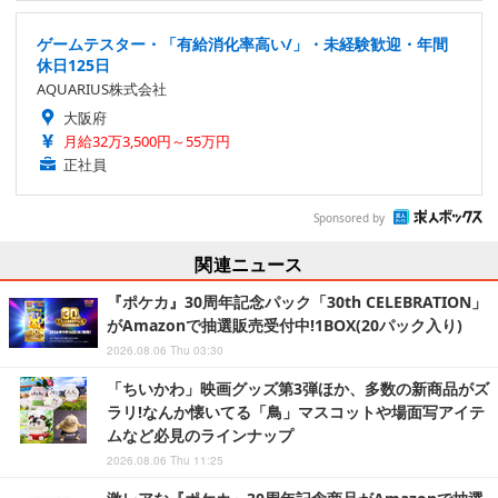
ゲームテスター・「有給消化率高い/」・未経験歓迎・年間
休日125日
AQUARIUS株式会社
大阪府
月給32万3,500円～55万円
正社員
Sponsored by
関連ニュース
『ポケカ』30周年記念パック「30th CELEBRATION」
がAmazonで抽選販売受付中!1BOX(20パック入り)
2026.08.06 Thu 03:30
「ちいかわ」映画グッズ第3弾ほか、多数の新商品がズ
ラリ!なんか懐いてる「鳥」マスコットや場面写アイテ
ムなど必見のラインナップ
2026.08.06 Thu 11:25