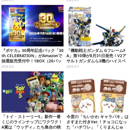
2026.8.3
2026.8.6
ベントメモリーや楽曲などが新た
に追加へ
『ポケカ』30周年記念パック「30
「機動戦士ガンダム GフレームF
th CELEBRATION」がAmazonで
A」第10弾が8月31日発売！V2ア
抽選販売受付中！1BOX（20パッ
サルトガンダムら3機のハイスペ
ク入り）
ック可動フィギュア
2026.8.6
2026.8.3
「トイ・ストーリー5」新作一番
今度の「ちいかわ キャラパキ」は
くじのラインナップにワクワク！
さすまた付きVer.！チョコになっ
A賞は「ウッディ」たち集合の映
た「ハチワレ」「くりまんじゅ