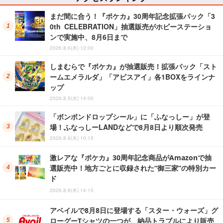
まだ間に合う！『ポケカ』30周年記念拡張パック「3
0th CELEBRATION」抽選販売がホビーステーショ
ンで実施中、8月6日まで
2026.8.6(木) 12:00
しまむらで『ポケカ』が抽選販売！拡張パック「スト
ームエメラルダ」「アビスアイ」各1BOXをラインナ
ップ
2026.8.5(水) 14:00
「ボンボンドロップシール」に「ふなっしー」が登
場！ふなっしーLANDなどで8月8日より順次発売
2026.8.6(木) 10:15
激レアな『ポケカ』30周年記念商品がAmazonで抽
選販売中！地方ごとに収録された“御三家”の特別カー
ド
2026.8.6(木) 14:15
アベイルで8月8日に登場する「スター・ウォーズ」グ
ローグーTシャツの一つが、納品トラブルにより販売