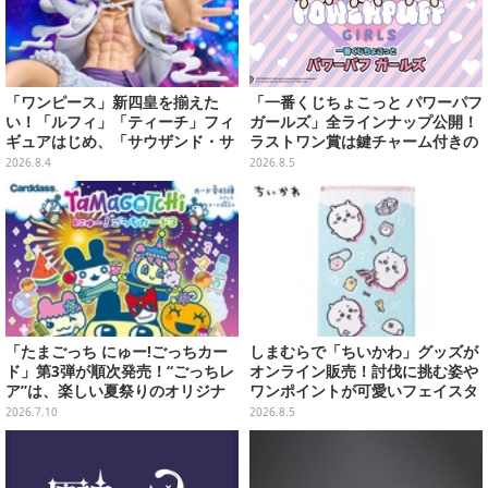
「ワンピース」新四皇を揃えた
「一番くじちょこっと パワーパフ
い！「ルフィ」「ティーチ」フィ
ガールズ」全ラインナップ公開！
ギュアはじめ、「サウザンド・サ
ラストワン賞は鍵チャーム付きの
ニー号リモコンカー」など4商品
シール帳スペシャルセットを用意
2026.8.4
2026.8.5
が順次展開
「たまごっち にゅー!ごっちカー
しまむらで「ちいかわ」グッズが
ド」第3弾が順次発売！“ごっちレ
オンライン販売！討伐に挑む姿や
ア”は、楽しい夏祭りのオリジナ
ワンポイントが可愛いフェイスタ
ルアートに
オル、バスマットなど全14種
2026.7.10
2026.8.5