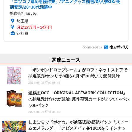
「コツコツ進める軽作業」/アニメグッズ梱包/即入寮OK/長
期安定/20~30代活躍中
株式会社Tetote
埼玉県
月給27万円～34万円
正社員
Sponsored by
関連ニュース
「ボンボンドロップシール」がロフトネットストアで
抽選販売!サンリオ8種を8月6日10時より受付開始
2026.08.05 Wed 09:15
遊戯王OCG「ORIGINAL ARTWORK COLLECTION」
の抽選受け付けが開始! 原作再現カードがアツいスペシ
ャルパック
2026.08.05 Wed 08:30
しまむらで『ポケカ』が抽選販売!拡張パック「ストー
ムエメラルダ」「アビスアイ」各1BOXをラインナッ