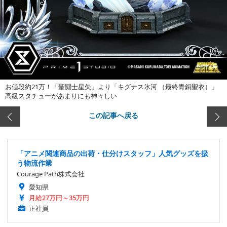
お値段約21万！「聖闘士星矢」より「キグナス氷河 （最終青銅聖衣）」
高級スタチューがあまりにも神々しい
この記事へ戻る
「アニメ関連商品の出荷・仕分けスタッフ」人気グッズを扱
う物流作業
Courage Path株式会社
愛知県
月給27万円～35万円
正社員