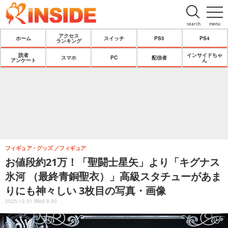
search
menu
アクセス
ホーム
スイッチ
PS5
PS4
ランキング
読者
インサイドちゃ
スマホ
PC
配信者
アンケート
ん
フィギュア・グッズ
フィギュア
お値段約21万！「聖闘士星矢」より「キグナス
氷河 （最終青銅聖衣）」高級スタチューがあま
りにも神々しい 3枚目の写真・画像
2025.12.31 Wed 8:30