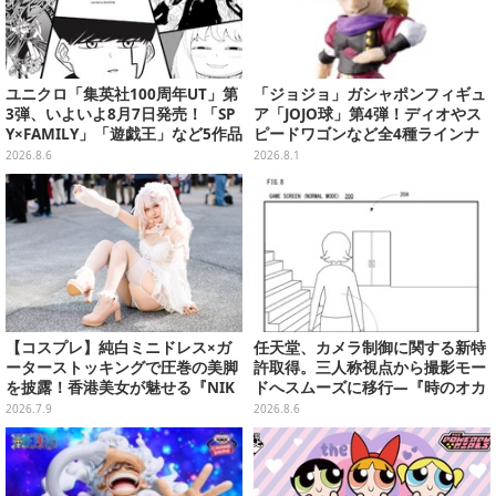
ユニクロ「集英社100周年UT」第
「ジョジョ」ガシャポンフィギュ
3弾、いよいよ8月7日発売！「SP
ア「JOJO球」第4弾！ディオやス
Y×FAMILY」「遊戯王」など5作品
ピードワゴンなど全4種ラインナ
をデザイン
ップ
2026.8.6
2026.8.1
【コスプレ】純白ミニドレス×ガ
任天堂、カメラ制御に関する新特
ーターストッキングで圧巻の美脚
許取得。三人称視点から撮影モー
を披露！香港美女が魅せる『NIK
ドへスムーズに移行―『時のオカ
KE』アリスが小悪魔で可愛い【写
リナ』リメイク版との関連を推測
2026.7.9
2026.8.6
真9枚】
する声も