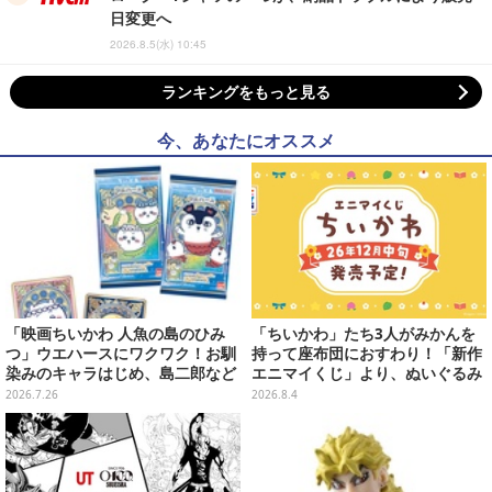
日変更へ
2026.8.5(水) 10:45
ランキングをもっと見る
今、あなたにオススメ
「映画ちいかわ 人魚の島のひみ
「ちいかわ」たち3人がみかんを
つ」ウエハースにワクワク！お馴
持って座布団におすわり！「新作
染みのキャラはじめ、島二郎など
エニマイくじ」より、ぬいぐるみ
セイレーン編カード全22種
画像が初公開
2026.7.26
2026.8.4