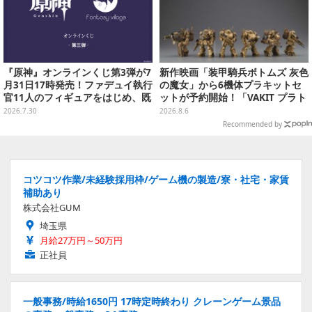
『原神』オンラインくじ第3弾が7
新作映画「装甲騎兵ボトムズ 灰色
月31日17時発売！ファデュイ執行
の魔女」から6機体プラキットセ
官11人のフィギュアをはじめ、既
ットが予約開始！「VAKIT プラト
存人気グッズがお得に当たる
ーン」第1弾、各部関節可動仕様
2026.7.30
2026.8.6
Recommended by
コツコツ作業/未経験採用枠/ゲーム機の製造/寮・社宅・家賃
補助あり
株式会社GUM
埼玉県
月給27万円～50万円
正社員
一般事務/時給1650円 17時定時終わり クレーンゲーム景品