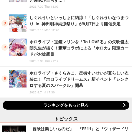
2026.7.30 Thu 13:00
しぐれういといっしょに納涼！「しぐれういなつまつ
り in 神田明神納涼祭り」が8月7日より開催決定
2026.7.13 Mon 12:20
ホロライブ・宝鐘マリンを「To LOVEる」の矢吹健太
朗先生が描く！豪華コラボによる『ホロカ』限定カー
ドがお披露目
2026.7.30 Thu 21:19
ホロライブ・さくらみこ、星街すいせいが夏らしい衣
装に！『ホロライブドリームス』新イベント「シンク
ロする夏のスパークル」開幕
2026.8.7 Fri 17:30
ランキングをもっと見る
トピックス
「冒険は楽しいものだ」 ─『FF11』と『ウィザードリ