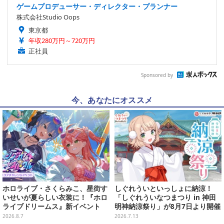
ゲームプロデューサー・ディレクター・プランナー
株式会社Studio Oops
東京都
年収280万円～720万円
正社員
Sponsored by
今、あなたにオススメ
ホロライブ・さくらみこ、星街す
しぐれういといっしょに納涼！
いせいが夏らしい衣装に！『ホロ
「しぐれういなつまつり in 神田
ライブドリームス』新イベント
明神納涼祭り」が8月7日より開催
「シンクロする夏のスパークル」
決定
2026.8.7
2026.7.13