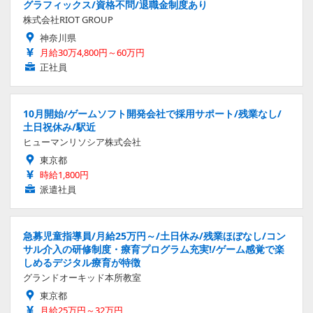
グラフィックス/資格不問/退職金制度あり
株式会社RIOT GROUP
神奈川県
月給30万4,800円～60万円
正社員
10月開始/ゲームソフト開発会社で採用サポート/残業なし/
土日祝休み/駅近
ヒューマンリソシア株式会社
東京都
時給1,800円
派遣社員
急募児童指導員/月給25万円～/土日休み/残業ほぼなし/コン
サル介入の研修制度・療育プログラム充実!/ゲーム感覚で楽
しめるデジタル療育が特徴
グランドオーキッド本所教室
東京都
月給25万円～32万円