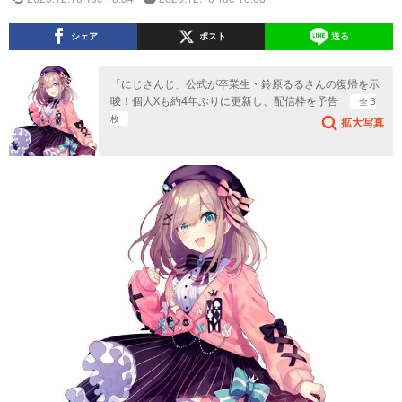
シェア
ポスト
送る
「にじさんじ」公式が卒業生・鈴原るるさんの復帰を示
唆！個人Xも約4年ぶりに更新し、配信枠を予告
全 3
枚
拡大写真