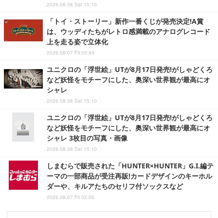
2026.08.08 Sat 15:10
「トイ・ストーリー」新作一番くじが発売決定!A賞
は、ウッディたちがレトロ感満載のアナログレコード
上を走る姿で立体化
2026.08.07 Fri 03:40
ユニクロの「浮世絵」UTが8月17日発売!がしゃどくろ
など妖怪をモチーフにした、奥深い世界観が最高にオ
シャレ
2026.08.08 Sat 15:10
ユニクロの「浮世絵」UTが8月17日発売!がしゃどくろ
など妖怪をモチーフにした、奥深い世界観が最高にオ
シャレ 3枚目の写真・画像
2026.08.08 Sat 15:10
しまむらで販売された「HUNTER×HUNTER」G.I.編テ
ーマの一部商品が受注再販!カードデザインのキーホル
ダーや、キルアたちのセリフ付ソックスなど
2026.08.07 Fri 02:00