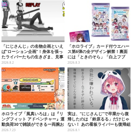
開幕
「にじさんじ」の名物企画といえ
「ホロライブ」カード付ウエハー
ば“ローション企画”！身体を張っ
ス第6弾の全デザイン解禁！裏面
たライバーたちの生きざま、見事
には「ときのそら」「白上フブ
な転倒具合を振り返り【特集】
キ」ら30名の手書きメッセージ入
2026.8.2
2026.8.3
り
ホロライブ「風真いろは」は『リ
実は、“にじさんじ”で卒業から復
ングフィット アドベンチャー』運
帰したのは「鈴原るる」だけじゃ
動負荷30で雑談ができるー両腕お
ない！ あの看板ライバーも復帰組
もりで『太鼓の達人』、『Jump
って知ってた？【特集】
2026.7.23
2026.8.1