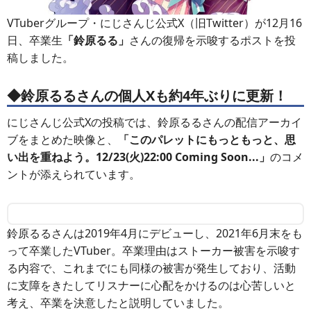
VTuberグループ・にじさんじ公式X（旧Twitter）が12月16
日、卒業生
「鈴原るる」
さんの復帰を示唆するポストを投
稿しました。
◆鈴原るるさんの個人Xも約4年ぶりに更新！
にじさんじ公式Xの投稿では、鈴原るるさんの配信アーカイ
ブをまとめた映像と、
「このパレットにもっともっと、思
い出を重ねよう。12/23(火)22:00 Coming Soon...」
のコメ
ントが添えられています。
鈴原るるさんは2019年4月にデビューし、2021年6月末をも
って卒業したVTuber。卒業理由はストーカー被害を示唆す
る内容で、これまでにも同様の被害が発生しており、活動
に支障をきたしてリスナーに心配をかけるのは心苦しいと
考え、卒業を決意したと説明していました。