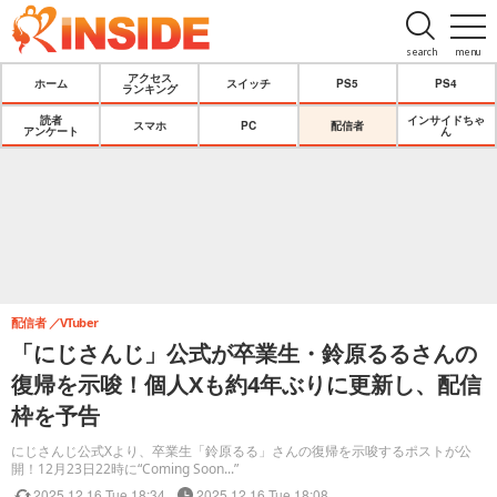
search
menu
アクセス
ホーム
スイッチ
PS5
PS4
ランキング
読者
インサイドちゃ
スマホ
PC
配信者
アンケート
ん
配信者
VTuber
「にじさんじ」公式が卒業生・鈴原るるさんの
復帰を示唆！個人Xも約4年ぶりに更新し、配信
枠を予告
にじさんじ公式Xより、卒業生「鈴原るる」さんの復帰を示唆するポストが公
開！12月23日22時に“Coming Soon...”
2025.12.16 Tue 18:34
2025.12.16 Tue 18:08