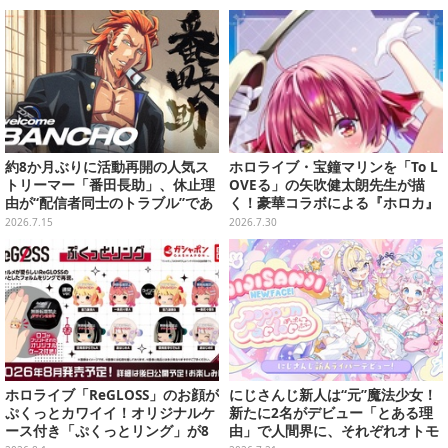
King』7分台クリアなど、フィジ
カル最強な「風真いろは伝説」を
振り返る【特集】
約8か月ぶりに活動再開の人気ス
ホロライブ・宝鐘マリンを「To L
トリーマー「番田長助」、休止理
OVEる」の矢吹健太朗先生が描
由が“配信者同士のトラブル”であ
く！豪華コラボによる『ホロカ』
ったと明かす―「原因は自身の未
限定カードがお披露目
2026.7.15
2026.7.30
熟さと慢心」
ホロライブ「ReGLOSS」のお顔が
にじさんじ新人は“元”魔法少女！
ぷくっとカワイイ！オリジナルケ
新たに2名がデビュー「とある理
ース付き「ぷくっとリング」が8
由」で人間界に、それぞれオトモ