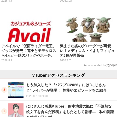
月発売
付き
2026.8.1
2026.7.21
アベイルで「仮面ライダー電王」
気ままな姿のグローグーが可愛
グッズが発売！電王とモモタロス
い！メディコムトイよりフィギュ
ら4人が一緒のバッグやポーチ、
ア5種が再販売
収納ボックスも
2026.8.7
2026.8.7
Recommended by
VTuberアクセスランキング
もう加入した？『パワプロ2026』には“にじさん
じ”ライバーが登場！ 性能やエピソードをご紹介
2026.8.7 Fri 20:30
にじさんじ所属VTuber、熊本地震の際に「不適切な
絵文字を含んだ投稿」をしたとして謝罪―「私の認識
と確認が至らず…」