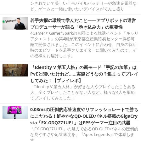
ンされていて美しい！モバイルバッテリーや急速充電器な
ど、ゲームと一緒に使いたいデバイスがてんこ盛り
若手抜擢の環境で学んだこと――アプリボットの運営
プロデューサーが語る「巻き込み力」の重要性
4GamerとGame*Sparkの合同による就活イベント「キャリ
アクエスト」の第4回が東京都立産業貿易センター浜松町
館で開催されました。このイベントに合わせ、自身の就活
時のエピソードを若手クリエイターに聞いてみたので、そ
の模様をお届けします。
『Identity V 第五人格』の新モード「手記の加筆」は
PvEと聞いたけれど……実際どうなの？集まってプレイ
してみた！【プレイレポ】
『Identity V 第五人格』が好きな人やプレイしたことある
人、全くプレイしたことがない人など、様々な4人を集め
てプレイしてみました！
0.03msの圧倒的応答速度やリフレッシュレートで勝ち
にこだわる！鮮やかなQD-OLEDパネル搭載のGigaCry
sta「EX-GDQ271UEL」はFPSゲーマー注目の武器
「EX-GDQ271UEL」の魅力であるQD-OLEDパネルの圧倒的
な見やすさや応答速度を、『Apex Legends』で体感しま
す。