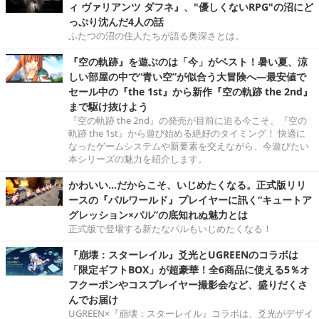
ィ ヴァリアンツ ダフネ』、"優しくないRPG"の沼にど
っぷり沈んだ4人の話
ふたつの沼の住人たちが語る奥深さとは。
『空の軌跡』を遊ぶのは「今」がベスト！暑い夏、涼
しい部屋の中で“青い空”が似合う大冒険へ―最安値で
セール中の『the 1st』から新作『空の軌跡 the 2nd』
まで駆け抜けよう
『空の軌跡 the 2nd』の発売が目前に迫る今こそ、『空の
軌跡 the 1st』から遊び始める絶好のタイミング！ 快適に
なったゲームシステムや新要素を交えながら、今遊びたい
本シリーズの魅力を紹介します。
かわいい…だからこそ、いじめたくなる。正式版リリ
ースの『パルワールド』プレイヤーに訊く“キュートア
グレッション×パル”の底知れぬ魅力とは
正式版で登場する新たなパルもいじめたくなる！
『崩壊：スターレイル』爻光とUGREENのコラボは
「限定ギフトBOX」が超豪華！全6商品に使える5％オ
フクーポンやコスプレイヤー撮影会など、盛りだくさ
んでお届け
UGREEN×『崩壊：スターレイル』コラボは、爻光がデザイ