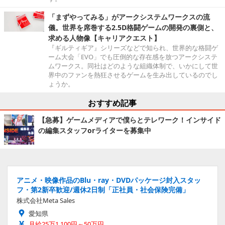
「まずやってみる」がアークシステムワークスの流
儀。世界を席巻する2.5D格闘ゲームの開発の裏側と、
求める人物像【キャリアクエスト】
『ギルティギア』シリーズなどで知られ、世界的な格闘ゲ
ーム大会「EVO」でも圧倒的な存在感を放つアークシステ
ムワークス。同社はどのような組織体制で、いかにして世
界中のファンを熱狂させるゲームを生み出しているのでし
ょうか。
おすすめ記事
【急募】ゲームメディアで僕らとテレワーク！インサイド
の編集スタッフorライターを募集中
アニメ・映像作品のBlu・ray・DVDパッケージ封入スタッ
フ・第2新卒歓迎/週休2日制「正社員・社会保険完備」
株式会社Meta Sales
愛知県
月給25万1,100円～50万円