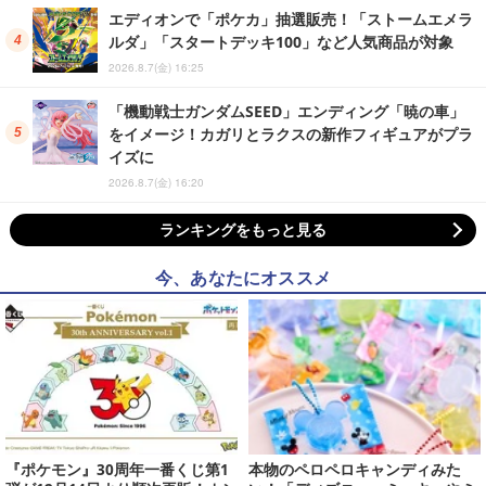
エディオンで「ポケカ」抽選販売！「ストームエメラ
ルダ」「スタートデッキ100」など人気商品が対象
2026.8.7(金) 16:25
「機動戦士ガンダムSEED」エンディング「暁の車」
をイメージ！カガリとラクスの新作フィギュアがプラ
イズに
2026.8.7(金) 16:20
ランキングをもっと見る
今、あなたにオススメ
『ポケモン』30周年一番くじ第1
本物のペロペロキャンディみた