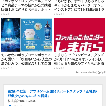
「ボンボンドロップシール」コン
「ちいかわ」手づくりあみぐるみ
ビニ商品テーマの新作が公式抽選
キットがしまむらパーク（オンラ
販売！おにぎり＆お弁当、ホット
インストア）にて8月8日販売！ラ
スナックなど4種セット
インナップ全3種、初心者向きの
2026.8.8
2026.8.7
編み方で作れちゃう
ちいかわのポップコーンボックス
しまむらで「ワンピース」グッズ
が可愛い！「映画ちいかわ 人魚の
が8月8日15時よりオンライン販
島のひみつ」公開記念として全国
売！かるた風のルフィたちがお洒
劇場で販売決定、セイレーンドリ
落なバッグや、チョッパーが可愛
2026.7.21
2026.8.7
ンクカップホルダーも
いサンダルも
Recommended by
第2新卒歓迎・アプリゲーム開発サポートスタッフ「正社員/
残業少なめ/QAスキル習得」
株式会社RIOT GROUP