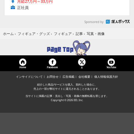
月給27万円～33万円
正社員
Sponsored by
写真・画像
ホーム
›
フィギュア・グッズ
›
フィギュア
›
記事
›
Home
Facebook
YouTube
X
インサイドについて
お問合せ
広告掲載
会社概要
個人情報保護方針
紹介した商品/サービスを購入、契約した場合に、
売上の一部が弊社サイトに還元されることがあります。
当サイトに掲載の記事・見出し・写真・画像の無断転載を禁じます。
Copyright © 2026 IID, Inc.