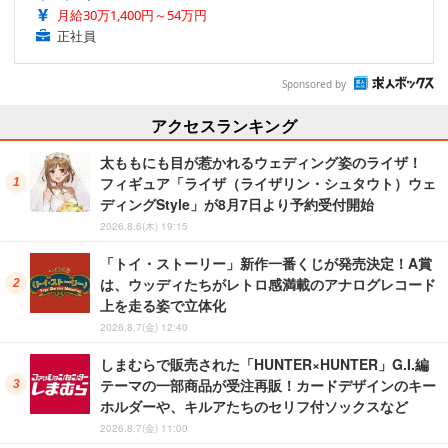
月給30万1,400円～54万円
正社員
Sponsored by
アクセスランキング
太ももにも目が惹かれるウェディング姿のライザ！
フィギュア「ライザ（ライザリン・シュタウト）ウェ
ディングStyle」が8月7日より予約受付開始
2026.8.6(木) 19:15
「トイ・ストーリー」新作一番くじが発売決定！A賞
は、ウッディたちがレトロ感満載のアナログレコード
上を走る姿で立体化
2026.8.7(金) 12:40
しまむらで販売された「HUNTER×HUNTER」G.I.編
テーマの一部商品が受注再販！カードデザインのキー
ホルダーや、キルアたちのセリフ付ソックスなど
2026.8.7(金) 11:00