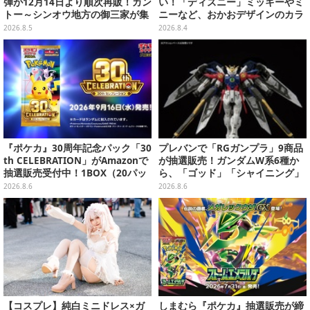
弾が12月14日より順次再販！カン
い！「ディズニー」ミッキーやミ
トー～シンオウ地方の御三家が集
ニーなど、おかおデザインのカラ
まった時計、ぬいぐるみなど記念
フルチャーム全10種が8月31日発
2026.8.5
2026.8.4
グッズ盛りだくさん
売
『ポケカ』30周年記念パック「30
プレバンで「RGガンプラ」9商品
th CELEBRATION」がAmazonで
が抽選販売！ガンダムW系6種か
抽選販売受付中！1BOX（20パッ
ら、「ゴッド」「シャイニング」
ク入り）
まで
2026.8.6
2026.8.6
【コスプレ】純白ミニドレス×ガ
しまむら『ポケカ』抽選販売が締