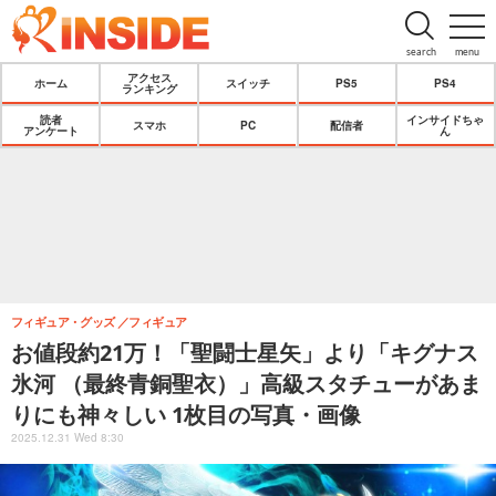
search
menu
アクセス
ホーム
スイッチ
PS5
PS4
ランキング
読者
インサイドちゃ
スマホ
PC
配信者
アンケート
ん
フィギュア・グッズ
フィギュア
お値段約21万！「聖闘士星矢」より「キグナス
氷河 （最終青銅聖衣）」高級スタチューがあま
りにも神々しい 1枚目の写真・画像
2025.12.31 Wed 8:30