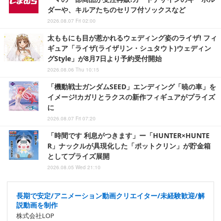
ダーや、キルアたちのセリフ付ソックスなど
2026.08.07 Fri 02:00
太ももにも目が惹かれるウェディング姿のライザ! フィ
ギュア「ライザ(ライザリン・シュタウト)ウェディン
グStyle」が8月7日より予約受付開始
2026.08.06 Thu 10:15
「機動戦士ガンダムSEED」エンディング「暁の車」を
イメージ!カガリとラクスの新作フィギュアがプライズ
に
2026.08.07 Fri 07:20
「時間です 利息がつきます」ー「HUNTER×HUNTE
R」ナックルが具現化した「ポットクリン」が貯金箱
としてプライズ展開
2026.08.05 Wed 21:10
長期で安定/アニメーション動画クリエイター/未経験歓迎/解
説動画を制作
株式会社LOP