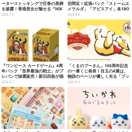
ーターストッキングで圧巻の美脚
切間近！拡張パック「ストームエ
を披露！香港美女が魅せる『NIK
メラルダ」「アビスアイ」各1BO
KE』アリスが小悪魔で可愛い【写
Xをラインナップ
2026.7.9
2026.8.8
真9枚】
『ワンピース カードゲーム』4周
「くまのプーさん」100周年記念
年パック「世界最強の戦士」がプ
の一番くじ発表！目玉のA賞は、
レバンで抽選販売！新旧四皇が揃
物語のページが優しく光る「ブッ
い踏み、刃牙作者が描く「カイド
クシェイプドライト」
2026.8.7
2026.8.3
ウ」も