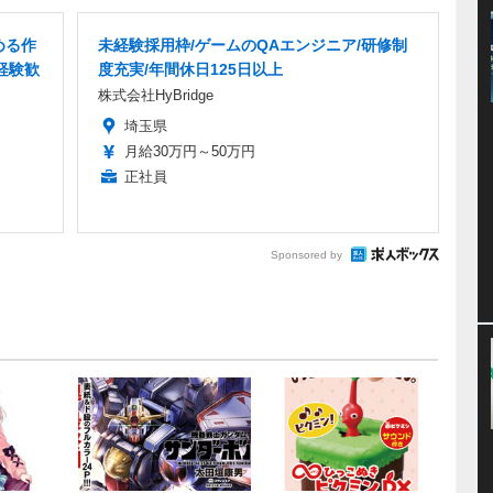
める作
未経験採用枠/ゲームのQAエンジニア/研修制
経験歓
度充実/年間休日125日以上
株式会社HyBridge
埼玉県
月給30万円～50万円
正社員
Sponsored by