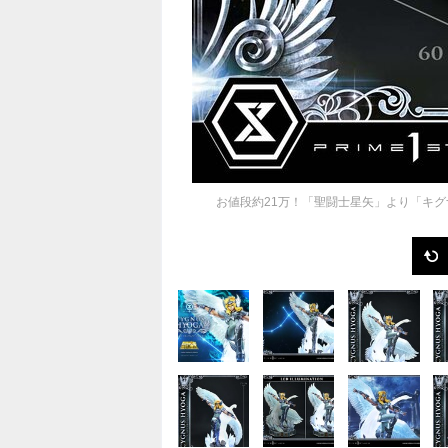
お値段約21万！「聖闘士星矢」より「キ