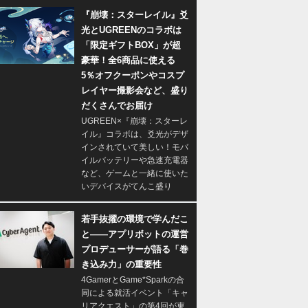
『崩壊：スターレイル』爻
光とUGREENのコラボは
「限定ギフトBOX」が超
豪華！全6商品に使える
5％オフクーポンやコスプ
レイヤー撮影会など、盛り
だくさんでお届け
UGREEN×『崩壊：スターレ
イル』コラボは、爻光がデザ
インされていて美しい！モバ
イルバッテリーや急速充電器
など、ゲームと一緒に使いた
いデバイスがてんこ盛り
若手抜擢の環境で学んだこ
と――アプリボットの運営
プロデューサーが語る「巻
き込み力」の重要性
4GamerとGame*Sparkの合
同による就活イベント「キャ
リアクエスト」の第4回が東