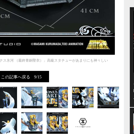
グナス氷河 （最終青銅聖衣）」高級スタチューがあまりにも神々しい
この記事へ戻る
9/15