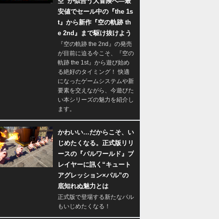
空”が似合う大冒険へ―最
安値でセール中の『the 1s
t』から新作『空の軌跡 th
e 2nd』まで駆け抜けよう
『空の軌跡 the 2nd』の発売
が目前に迫る今こそ、『空の
軌跡 the 1st』から遊び始め
る絶好のタイミング！ 快適
になったゲームシステムや新
要素を交えながら、今遊びた
い本シリーズの魅力を紹介し
ます。
かわいい…だからこそ、い
じめたくなる。正式版リリ
ースの『パルワールド』プ
レイヤーに訊く“キュート
アグレッション×パル”の
底知れぬ魅力とは
正式版で登場する新たなパル
もいじめたくなる！