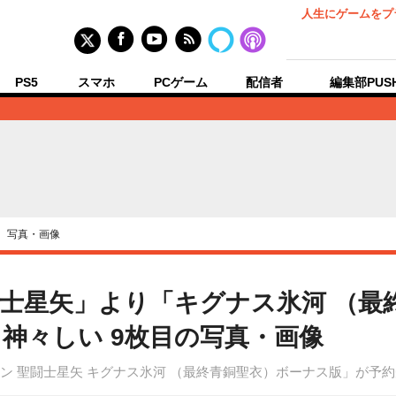
人生にゲームをプ
PS5
スマホ
PCゲーム
配信者
編集部PUS
›
写真・画像
闘士星矢」より「キグナス氷河 （最
神々しい 9枚目の写真・画像
ン 聖闘士星矢 キグナス氷河 （最終青銅聖衣）ボーナス版」が予