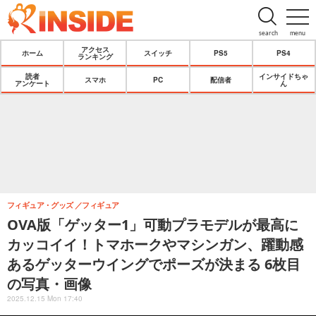
search
menu
アクセス
ホーム
スイッチ
PS5
PS4
ランキング
読者
インサイドちゃ
スマホ
PC
配信者
アンケート
ん
フィギュア・グッズ
フィギュア
OVA版「ゲッター1」可動プラモデルが最高に
カッコイイ！トマホークやマシンガン、躍動感
あるゲッターウイングでポーズが決まる 6枚目
の写真・画像
2025.12.15 Mon 17:40