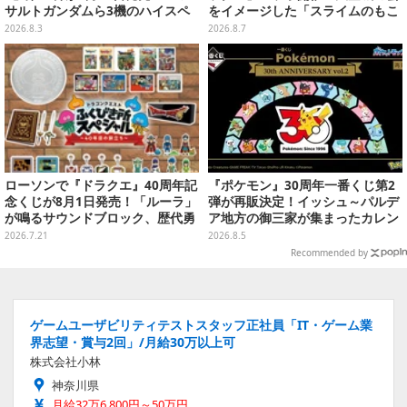
サルトガンダムら3機のハイスペ
をイメージした「スライムのもこ
ック可動フィギュア
もこ天空クレープ」などを提供
2026.8.3
2026.8.7
ローソンで『ドラクエ』40周年記
『ポケモン』30周年一番くじ第2
念くじが8月1日発売！「ルーラ」
弾が再販決定！イッシュ～パルデ
が鳴るサウンドブロック、歴代勇
ア地方の御三家が集まったカレン
者＆スライムのフィギュアなど、
ダー、ぬいぐるみなど記念グッズ
2026.7.21
2026.8.5
シリーズを振り返る景品盛りだく
盛りだくさん
Recommended by
さん
ゲームユーザビリティテストスタッフ正社員「IT・ゲーム業
界志望・賞与2回」/月給30万以上可
株式会社小林
神奈川県
月給32万6,800円～50万円