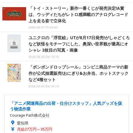
「トイ・ストーリー」新作一番くじが発売決定!A賞
は、ウッディたちがレトロ感満載のアナログレコード
上を走る姿で立体化
2026.08.07 Fri 03:40
ユニクロの「浮世絵」UTが8月17日発売!がしゃどくろ
など妖怪をモチーフにした、奥深い世界観が最高にオ
シャレ 3枚目の写真・画像
2026.08.08 Sat 15:10
「ボンボンドロップシール」コンビニ商品テーマの新
作が公式抽選販売!おにぎり&お弁当、ホットスナック
など4種セット
2026.08.08 Sat 04:15
「アニメ関連商品の出荷・仕分けスタッフ」人気グッズを扱
う物流作業
Courage Path株式会社
愛知県
月給27万円～35万円