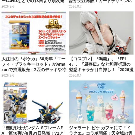
ーLANDなどで8月8日より順次発
品が受注再販！カードデザインの
売
キーホルダーや、キルアたちのセ
2026.8.6
2026.8.7
リフ付ソックスなど
大注目の『ポケカ』30周年「エー
【コスプレ】『鳴潮』、『FF1
フィ・ブラッキーセット」がAma
4』、『風燕伝』など和漢折衷の
zonで抽選販売！2匹のデッキや特
魅惑キャラが目白押し！「2026漫
別カードを収録
画博覧会」美麗レイヤー13選【写
2026.8.6
2026.8.1
真39枚】
「機動戦士ガンダム GフレームF
ジェラート ピケ カフェにて『ド
A」第10弾が8月31日発売！V2ア
ラクエ』コラボ開催！天空城の雲