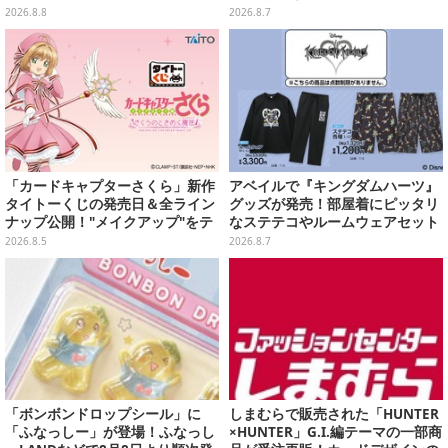
名作アニメ10選を一挙紹介【特
ちフィギュア」も
2026.8.8
2026.8.7
集】
「カードキャプターさくら」新作
アベイルで『キングダムハーツ』
タイトーくじの発売日＆全ライン
グッズが発売！部屋着にピッタリ
ナップ公開！"メイクアップ"をテ
なステテコやルームウェアセット
ーマに、日常でも使いたくなるア
2026.8.5
2026.8.7
イテムがズラリ
「ボンボンドロップシール」に
しまむらで販売された「HUNTER
「ふなっしー」が登場！ふなっし
×HUNTER」G.I.編テーマの一部商