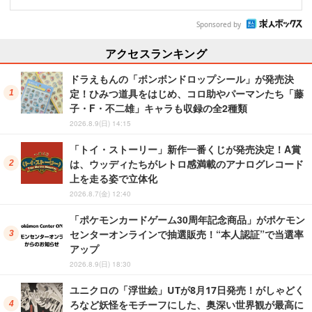
Sponsored by
アクセスランキング
ドラえもんの「ボンボンドロップシール」が発売決
定！ひみつ道具をはじめ、コロ助やパーマンたち「藤
子・F・不二雄」キャラも収録の全2種類
2026.8.9(日) 14:15
「トイ・ストーリー」新作一番くじが発売決定！A賞
は、ウッディたちがレトロ感満載のアナログレコード
上を走る姿で立体化
2026.8.7(金) 12:40
「ポケモンカードゲーム30周年記念商品」がポケモン
センターオンラインで抽選販売！“本人認証”で当選率
アップ
2026.8.9(日) 18:30
ユニクロの「浮世絵」UTが8月17日発売！がしゃどく
ろなど妖怪をモチーフにした、奥深い世界観が最高に