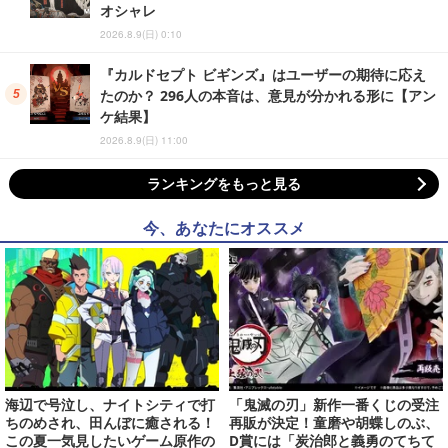
オシャレ
2026.8.9(日) 0:10
『カルドセプト ビギンズ』はユーザーの期待に応え
たのか？ 296人の本音は、意見が分かれる形に【アン
ケ結果】
2026.8.9(日) 11:00
ランキングをもっと見る
今、あなたにオススメ
海辺で号泣し、ナイトシティで打
「鬼滅の刃」新作一番くじの受注
ちのめされ、田んぼに癒される！
再販が決定！童磨や胡蝶しのぶ、
この夏一気見したいゲーム原作の
D賞には「炭治郎と義勇のてちて