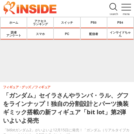
search
menu
アクセス
ホーム
スイッチ
PS5
PS4
ランキング
読者
インサイドちゃ
スマホ
PC
配信者
アンケート
ん
フィギュア・グッズ
フィギュア
「ガンダム」セイラさんやランバ・ラル、グフ
をラインナップ！独自の分割設計とパーツ換装
ギミック搭載の新フィギュア「bit lot」第2弾
いよいよ発売
「bitlotガンダム2」がいよいよ12月15日に発売！「ガンダム（リアルタイプカ