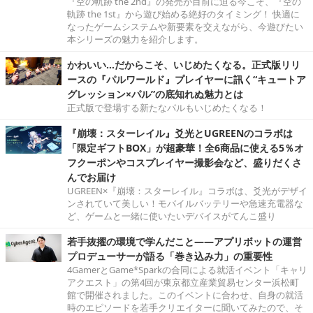
『空の軌跡 the 2nd』の発売が目前に迫る今こそ、『空の
軌跡 the 1st』から遊び始める絶好のタイミング！ 快適に
なったゲームシステムや新要素を交えながら、今遊びたい
本シリーズの魅力を紹介します。
かわいい…だからこそ、いじめたくなる。正式版リリ
ースの『パルワールド』プレイヤーに訊く“キュートア
グレッション×パル”の底知れぬ魅力とは
正式版で登場する新たなパルもいじめたくなる！
『崩壊：スターレイル』爻光とUGREENのコラボは
「限定ギフトBOX」が超豪華！全6商品に使える5％オ
フクーポンやコスプレイヤー撮影会など、盛りだくさ
んでお届け
UGREEN×『崩壊：スターレイル』コラボは、爻光がデザイ
ンされていて美しい！モバイルバッテリーや急速充電器な
ど、ゲームと一緒に使いたいデバイスがてんこ盛り
若手抜擢の環境で学んだこと――アプリボットの運営
プロデューサーが語る「巻き込み力」の重要性
4GamerとGame*Sparkの合同による就活イベント「キャリ
アクエスト」の第4回が東京都立産業貿易センター浜松町
館で開催されました。このイベントに合わせ、自身の就活
時のエピソードを若手クリエイターに聞いてみたので、そ