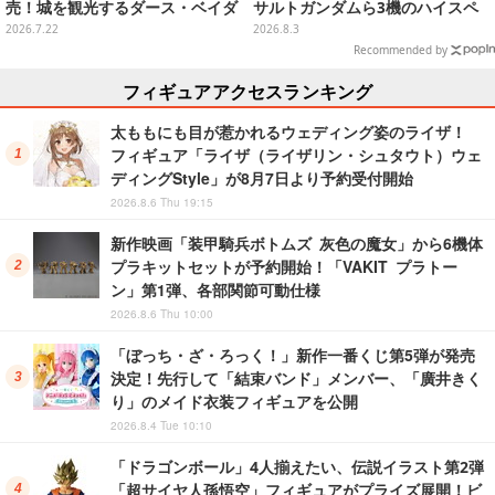
売！城を観光するダース・ベイダ
サルトガンダムら3機のハイスペ
ーたち、浮世絵風ミレニアム・フ
ック可動フィギュア
2026.7.22
2026.8.3
ァルコンなど全9種
Recommended by
フィギュアアクセスランキング
太ももにも目が惹かれるウェディング姿のライザ！
フィギュア「ライザ（ライザリン・シュタウト）ウェ
ディングStyle」が8月7日より予約受付開始
2026.8.6 Thu 19:15
新作映画「装甲騎兵ボトムズ 灰色の魔女」から6機体
プラキットセットが予約開始！「VAKIT プラトー
ン」第1弾、各部関節可動仕様
2026.8.6 Thu 10:00
「ぼっち・ざ・ろっく！」新作一番くじ第5弾が発売
決定！先行して「結束バンド」メンバー、「廣井きく
り」のメイド衣装フィギュアを公開
2026.8.4 Tue 10:10
「ドラゴンボール」4人揃えたい、伝説イラスト第2弾
「超サイヤ人孫悟空」フィギュアがプライズ展開！ビ