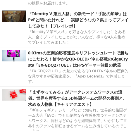
の模様をお届けします。
『Identity V 第五人格』の新モード「手記の加筆」は
PvEと聞いたけれど……実際どうなの？集まってプレイ
してみた！【プレイレポ】
『Identity V 第五人格』が好きな人やプレイしたことある
人、全くプレイしたことがない人など、様々な4人を集め
てプレイしてみました！
0.03msの圧倒的応答速度やリフレッシュレートで勝ち
にこだわる！鮮やかなQD-OLEDパネル搭載のGigaCry
sta「EX-GDQ271UEL」はFPSゲーマー注目の武器
「EX-GDQ271UEL」の魅力であるQD-OLEDパネルの圧倒的
な見やすさや応答速度を、『Apex Legends』で体感しま
す。
「まずやってみる」がアークシステムワークスの流
儀。世界を席巻する2.5D格闘ゲームの開発の裏側と、
求める人物像【キャリアクエスト】
『ギルティギア』シリーズなどで知られ、世界的な格闘ゲ
ーム大会「EVO」でも圧倒的な存在感を放つアークシステ
ムワークス。同社はどのような組織体制で、いかにして世
界中のファンを熱狂させるゲームを生み出しているのでし