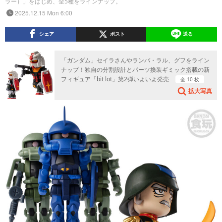
ラー）」をはじめ、全5種をラインナップ。
2025.12.15 Mon 6:00
シェア
ポスト
送る
「ガンダム」セイラさんやランバ・ラル、グフをライン
ナップ！独自の分割設計とパーツ換装ギミック搭載の新
フィギュア「bit lot」第2弾いよいよ発売
全 10 枚
拡大写真