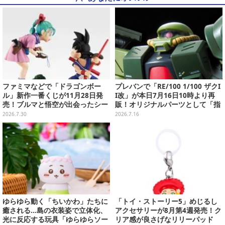
ファミマなどで「ドラゴンボー
プレバンで「RE/100 1/100 ザクI
ル」新作一番くじが11月28日発
I改」が本日7月16日10時より再
売！ブルマと悟空が出会ったシー
販！オリジナルパーツとして「指
ンや、牛魔王の車で飛び回るウー
揮官用」「フリッツヘルム」の頭
2026.7.30
2026.7.16
ロンたちを立体化
部が付属
ゆらゆら動く「ちいかわ」たちに
「トイ・ストーリー5」めじるし
癒される…島の衣装姿で立体化、
アクセサリーが8月第4週発売！ク
光に反応する玩具「ゆらゆらソー
リア感が良さげなリリーパッド