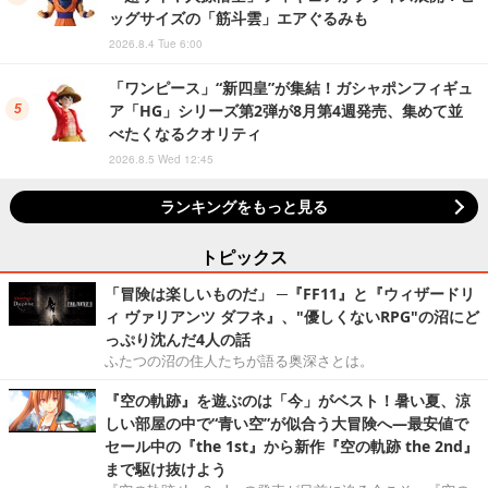
ッグサイズの「筋斗雲」エアぐるみも
2026.8.4 Tue 6:00
「ワンピース」“新四皇”が集結！ガシャポンフィギュ
ア「HG」シリーズ第2弾が8月第4週発売、集めて並
べたくなるクオリティ
2026.8.5 Wed 12:45
ランキングをもっと見る
トピックス
「冒険は楽しいものだ」 ─『FF11』と『ウィザードリ
ィ ヴァリアンツ ダフネ』、"優しくないRPG"の沼にど
っぷり沈んだ4人の話
ふたつの沼の住人たちが語る奥深さとは。
『空の軌跡』を遊ぶのは「今」がベスト！暑い夏、涼
しい部屋の中で“青い空”が似合う大冒険へ―最安値で
セール中の『the 1st』から新作『空の軌跡 the 2nd』
まで駆け抜けよう