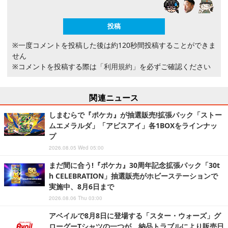
※一度コメントを投稿した後は約120秒間投稿することができま
せん
※コメントを投稿する際は
「利用規約」
を必ずご確認ください
関連ニュース
しまむらで『ポケカ』が抽選販売!拡張パック「ストー
ムエメラルダ」「アビスアイ」各1BOXをラインナッ
プ
2026.08.05 Wed 05:00
まだ間に合う!『ポケカ』30周年記念拡張パック「30t
h CELEBRATION」抽選販売がホビーステーションで
実施中、8月6日まで
2026.08.06 Thu 03:00
アベイルで8月8日に登場する「スター・ウォーズ」グ
ローグーTシャツの一つが、納品トラブルにより販売日