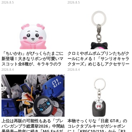
ラー」全8種が全国アミューズメ
や、ジェシーなど全5種ラインナ
2026.8.5
2026.8.5
ント施設にて展開
ップ
「ちいかわ」がびっくらたまごに
クロミやポムポムプリンたちがク
新登場！大きなリボンが可愛いマ
ールにキメる！「サンリオキャラ
スコット全8種が、キラキラのラ
クターズ」めじるしアクセサリー
メ入り入浴剤から飛び出す
が8月第3周よりガシャポン展開
2026.8.4
2026.8.4
上位は再販の可能性もある「プレ
本物そっくりな「日産 GT-R」の
バンガンプラ総選挙2026」中間結
コレクタブルキーがガシャポン
果発表―昨年に続き「MG Ex-Sガ
に！「KPGC10/110」から「R3