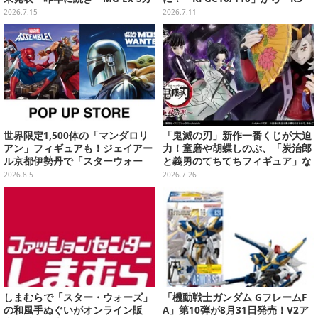
ンダム/Sガンダム」が強い！TOP
5」まで歴代6種
2026.7.15
2026.7.11
20も注目
世界限定1,500体の「マンダロリ
「鬼滅の刃」新作一番くじが大迫
アン」フィギュアも！ジェイアー
力！童磨や胡蝶しのぶ、「炭治郎
ル京都伊勢丹で「スターウォー
と義勇のてちてちフィギュア」な
ズ」&「マーベル」ポップアップ
どがズラリ
2026.8.5
2026.7.26
ストア開催
しまむらで「スター・ウォーズ」
「機動戦士ガンダム GフレームF
の和風手ぬぐいがオンライン販
A」第10弾が8月31日発売！V2ア