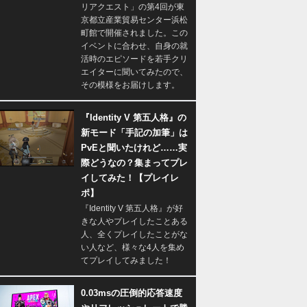
リアクエスト」の第4回が東
京都立産業貿易センター浜松
町館で開催されました。この
イベントに合わせ、自身の就
活時のエピソードを若手クリ
エイターに聞いてみたので、
その模様をお届けします。
『Identity V 第五人格』の
新モード「手記の加筆」は
PvEと聞いたけれど……実
際どうなの？集まってプレ
イしてみた！【プレイレ
ポ】
『Identity V 第五人格』が好
きな人やプレイしたことある
人、全くプレイしたことがな
い人など、様々な4人を集め
てプレイしてみました！
0.03msの圧倒的応答速度