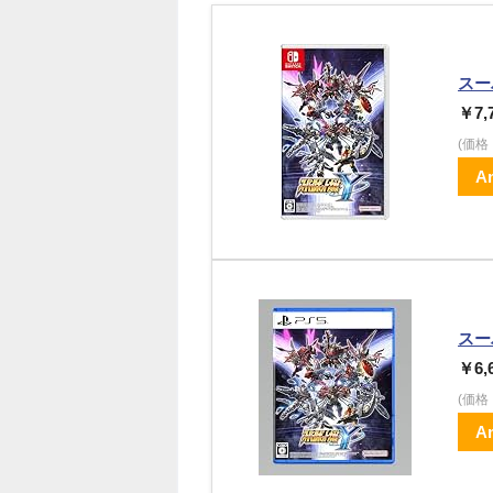
スー
￥7,
(価
A
スー
￥6,
(価
A