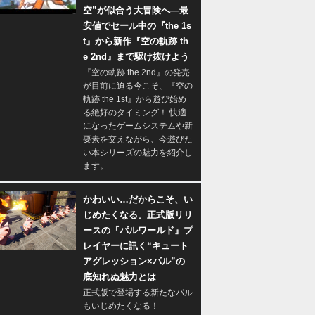
空”が似合う大冒険へ―最
安値でセール中の『the 1s
t』から新作『空の軌跡 th
e 2nd』まで駆け抜けよう
『空の軌跡 the 2nd』の発売
が目前に迫る今こそ、『空の
軌跡 the 1st』から遊び始め
る絶好のタイミング！ 快適
になったゲームシステムや新
要素を交えながら、今遊びた
い本シリーズの魅力を紹介し
ます。
かわいい…だからこそ、い
じめたくなる。正式版リリ
ースの『パルワールド』プ
レイヤーに訊く“キュート
アグレッション×パル”の
底知れぬ魅力とは
正式版で登場する新たなパル
もいじめたくなる！