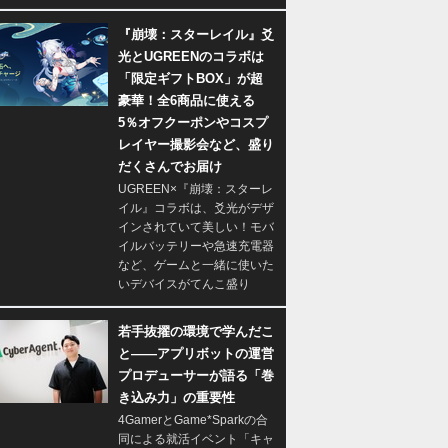
『崩壊：スターレイル』爻
光とUGREENのコラボは
「限定ギフトBOX」が超
豪華！全6商品に使える
5％オフクーポンやコスプ
レイヤー撮影会など、盛り
だくさんでお届け
UGREEN×『崩壊：スターレ
イル』コラボは、爻光がデザ
インされていて美しい！モバ
イルバッテリーや急速充電器
など、ゲームと一緒に使いた
いデバイスがてんこ盛り
若手抜擢の環境で学んだこ
と――アプリボットの運営
プロデューサーが語る「巻
き込み力」の重要性
4GamerとGame*Sparkの合
同による就活イベント「キャ