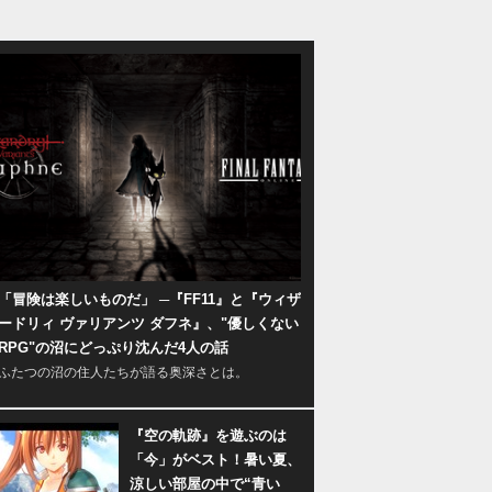
「冒険は楽しいものだ」 ─『FF11』と『ウィザ
ードリィ ヴァリアンツ ダフネ』、"優しくない
RPG"の沼にどっぷり沈んだ4人の話
ふたつの沼の住人たちが語る奥深さとは。
『空の軌跡』を遊ぶのは
「今」がベスト！暑い夏、
涼しい部屋の中で“青い