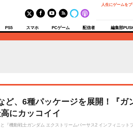
人生にゲームをプ
PS5
スマホ
PCゲーム
配信者
編集部PUS
など、6種パッケージを展開！『ガン
最高にカッコイイ
GY」と『機動戦士ガンダム エクストリームバーサス2 インフィニット