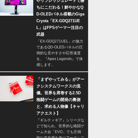
やリフレッシュレートで勝
ちにこだわる！鮮やかなQ
D-OLEDパネル搭載のGiga
Crysta「EX-GDQ271UE
L」はFPSゲーマー注目の
武器
「EX-GDQ271UEL」の魅力
であるQD-OLEDパネルの圧
倒的な見やすさや応答速度
を、『Apex Legends』で体
感します。
「まずやってみる」がアー
クシステムワークスの流
儀。世界を席巻する2.5D
格闘ゲームの開発の裏側
と、求める人物像【キャリ
アクエスト】
『ギルティギア』シリーズな
どで知られ、世界的な格闘ゲ
ーム大会「EVO」でも圧倒
的な存在感を放つアークシス