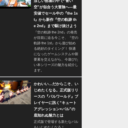
涼しい部屋の中で“青い
空”が似合う大冒険へ―最
安値でセール中の『the 1s
t』から新作『空の軌跡 th
e 2nd』まで駆け抜けよう
『空の軌跡 the 2nd』の発売
が目前に迫る今こそ、『空の
軌跡 the 1st』から遊び始め
る絶好のタイミング！ 快適
になったゲームシステムや新
要素を交えながら、今遊びた
い本シリーズの魅力を紹介し
ます。
かわいい…だからこそ、い
じめたくなる。正式版リリ
ースの『パルワールド』プ
レイヤーに訊く“キュート
アグレッション×パル”の
底知れぬ魅力とは
正式版で登場する新たなパル
もいじめたくなる！