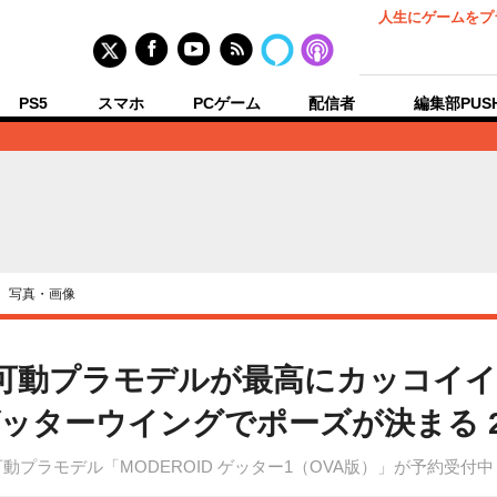
人生にゲームをプ
PS5
スマホ
PCゲーム
配信者
編集部PUS
›
写真・画像
」可動プラモデルが最高にカッコイ
ッターウイングでポーズが決まる 
プラモデル「MODEROID ゲッター1（OVA版）」が予約受付中