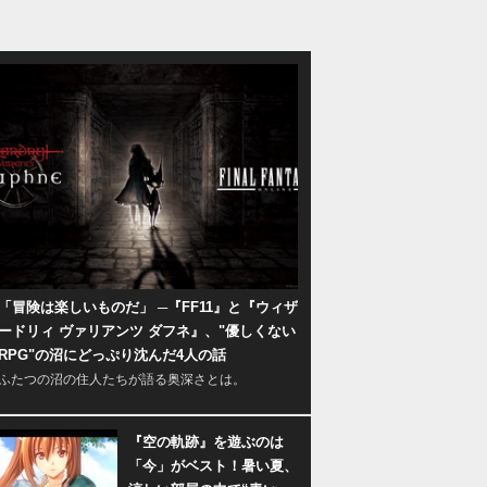
「冒険は楽しいものだ」 ─『FF11』と『ウィザ
ードリィ ヴァリアンツ ダフネ』、"優しくない
RPG"の沼にどっぷり沈んだ4人の話
ふたつの沼の住人たちが語る奥深さとは。
『空の軌跡』を遊ぶのは
「今」がベスト！暑い夏、