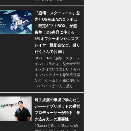
『崩壊：スターレイル』爻
光とUGREENのコラボは
「限定ギフトBOX」が超
豪華！全6商品に使える
5％オフクーポンやコスプ
レイヤー撮影会など、盛り
だくさんでお届け
UGREEN×『崩壊：スターレ
イル』コラボは、爻光がデザ
インされていて美しい！モバ
イルバッテリーや急速充電器
など、ゲームと一緒に使いた
いデバイスがてんこ盛り
若手抜擢の環境で学んだこ
と――アプリボットの運営
プロデューサーが語る「巻
き込み力」の重要性
4GamerとGame*Sparkの合