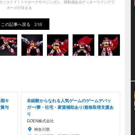
にカッコイイ！トマホークやマシンガン、躍動感あるゲッターウイングで
ポーズが決まる
この記事へ戻る
2/10
長期キ
未経験からなれる人気ゲームのゲームデバッ
給賞与
ガー/寮・社宅・家賃補助あり/資格取得支援あ
目
り
GOEN株式会社
神奈川県