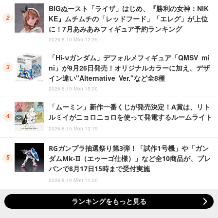
BIGぬースト「ライザ」はじめ、『勝利の女神：NIK
KE』ムチムチの「レッドフード」「エレグ」が上位
に！7月あみあみフィギュア予約ランキング
2026.8.10 Mon 12:35
「Hi-νガンダム」デフォルメフィギュア「QMSV mi
ni」が9月26日発売！オリジナルカラーに加え、デザ
イン違い"Alternative Ver."など全8種
2026.8.10 Mon 15:00
「ムーミン」新作一番くじが発売決定！A賞は、リト
ルミイがニョロニョロを使って発電するルームライト
2026.8.10 Mon 12:15
RGガンプラ抽選祭り第3弾！「試作1号機」や「ガン
ダムMk-II（エゥーゴ仕様）」など全10商品が、プレ
バンで8月17日15時まで受付実施
2026.8.10 Mon 11:00
ランキングをもっと見る