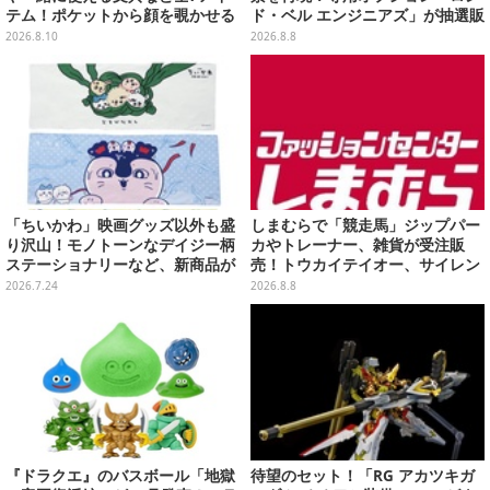
テム！ポケットから顔を覗かせる
ド・ベル エンジニアズ」が抽選販
スンスンほか遊び心満載のデザイ
売
2026.8.10
2026.8.8
ン
「ちいかわ」映画グッズ以外も盛
しまむらで「競走馬」ジップパー
り沢山！モノトーンなデイジー柄
カやトレーナー、雑貨が受注販
ステーショナリーなど、新商品が
売！トウカイテイオー、サイレン
本日7月24日11時より発売
ススズカなど名馬をデザイン
2026.7.24
2026.8.8
『ドラクエ』のバスボール「地獄
待望のセット！「RG アカツキガ