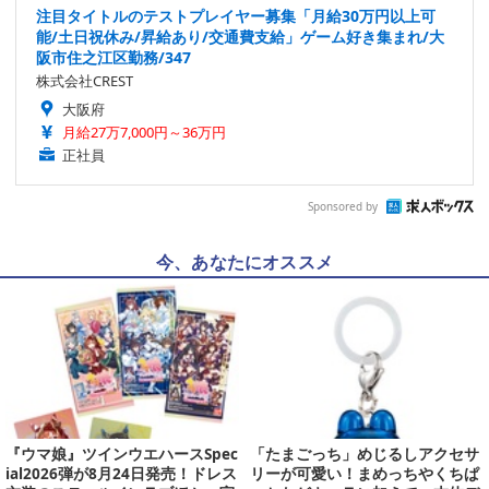
注目タイトルのテストプレイヤー募集「月給30万円以上可
能/土日祝休み/昇給あり/交通費支給」ゲーム好き集まれ/大
阪市住之江区勤務/347
株式会社CREST
大阪府
月給27万7,000円～36万円
正社員
Sponsored by
今、あなたにオススメ
『ウマ娘』ツインウエハースSpec
「たまごっち」めじるしアクセサ
ial2026弾が8月24日発売！ドレス
リーが可愛い！まめっちやくちぱ