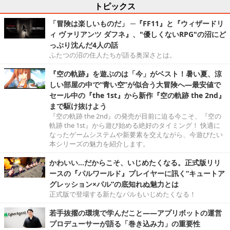
トピックス
「冒険は楽しいものだ」 ─『FF11』と『ウィザードリ
ィ ヴァリアンツ ダフネ』、"優しくないRPG"の沼にど
っぷり沈んだ4人の話
ふたつの沼の住人たちが語る奥深さとは。
『空の軌跡』を遊ぶのは「今」がベスト！暑い夏、涼
しい部屋の中で“青い空”が似合う大冒険へ―最安値で
セール中の『the 1st』から新作『空の軌跡 the 2nd』
まで駆け抜けよう
『空の軌跡 the 2nd』の発売が目前に迫る今こそ、『空の
軌跡 the 1st』から遊び始める絶好のタイミング！ 快適に
なったゲームシステムや新要素を交えながら、今遊びたい
本シリーズの魅力を紹介します。
かわいい…だからこそ、いじめたくなる。正式版リリ
ースの『パルワールド』プレイヤーに訊く“キュートア
グレッション×パル”の底知れぬ魅力とは
正式版で登場する新たなパルもいじめたくなる！
若手抜擢の環境で学んだこと――アプリボットの運営
プロデューサーが語る「巻き込み力」の重要性