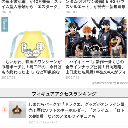
の帝王復活編」が12月発売！スラ
ンダム(オオワシ装備) & HG ゼウ
イム型入浴剤から「エスターク」
スシルエット」が発売―新規造形
「デスピサロ」ら6体が飛び出す
の股関節強化パーツも付属
2026.8.5
2026.8.7
「ちいかわ」映画のワンシーンが
「ハイキュー!!」新作一番くじの
巾着ポーチに！島二郎の「今日は
全ラインナップ公開！日向翔陽、
もう終わったよ!!」など印象的な
山口忠たち烏野1年生の4人がフィ
全6種がカプセルトイにて発売
ギュアで集合
2026.7.28
2026.7.15
Recommended by
フィギュアアクセスランキング
しまむらパークで『ドラクエ』グッズがオンライン販
売！歴代ソフトのキーホルダー、「スライム」「ロト
の剣&盾」などのメタルフィギュアも
2026.8.10 Mon 14:45