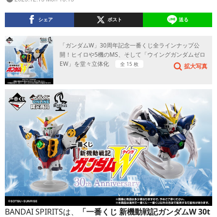
シェア
ポスト
送る
「ガンダムW」30周年記念一番くじ全ラインナップ公
開！ヒイロや5機のMS、そして「ウイングガンダムゼロ
EW」を堂々立体化
全 15 枚
拡大写真
BANDAI SPIRITSは、
「一番くじ 新機動戦記ガンダムW 30t