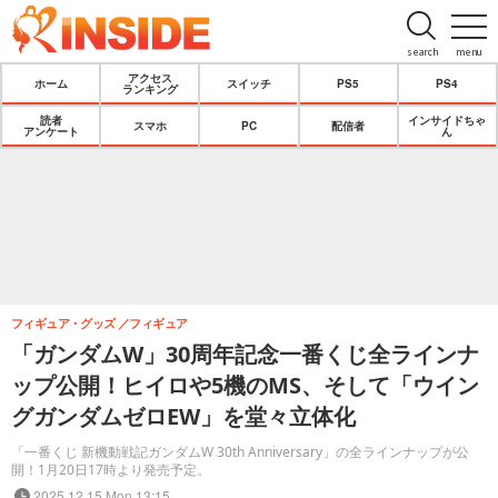
search
menu
アクセス
ホーム
スイッチ
PS5
PS4
ランキング
読者
インサイドちゃ
スマホ
PC
配信者
アンケート
ん
フィギュア・グッズ
フィギュア
「ガンダムW」30周年記念一番くじ全ラインナ
ップ公開！ヒイロや5機のMS、そして「ウイン
グガンダムゼロEW」を堂々立体化
「一番くじ 新機動戦記ガンダムW 30th Anniversary」の全ラインナップが公
開！1月20日17時より発売予定。
2025.12.15 Mon 13:15