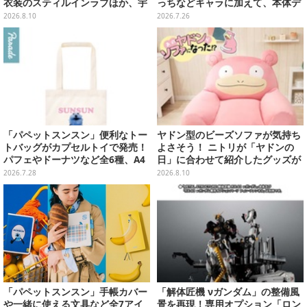
衣装のスティルインラブほか、宇
っちなどキャラに加えて、本体デ
宙走娘<コスモピュエラ>など全30
ザイン含む全10種
2026.8.10
2026.7.26
種
「パペットスンスン」便利なトー
ヤドン型のビーズソファが気持ち
トバッグがカプセルトイで発売！
よさそう！ ニトリが「ヤドンの
パフェやドーナツなど全6種、A4
日」に合わせて紹介したグッズが
サイズがすっぽり入る大きさ
思わず欲しくなる…メタモン、コ
2026.7.28
2026.8.10
ダック、ゲンガーなどもラインナ
ップ
「パペットスンスン」手帳カバー
「解体匠機 νガンダム」の整備風
や一緒に使える文具など全7アイ
景を再現！専用オプション「ロン