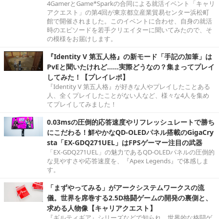
4GamerとGame*Sparkの合同による就活イベント「キャリ
アクエスト」の第4回が東京都立産業貿易センター浜松町
館で開催されました。このイベントに合わせ、自身の就活
時のエピソードを若手クリエイターに聞いてみたので、そ
の模様をお届けします。
『Identity V 第五人格』の新モード「手記の加筆」は
PvEと聞いたけれど……実際どうなの？集まってプレイ
してみた！【プレイレポ】
『Identity V 第五人格』が好きな人やプレイしたことある
人、全くプレイしたことがない人など、様々な4人を集め
てプレイしてみました！
0.03msの圧倒的応答速度やリフレッシュレートで勝ち
にこだわる！鮮やかなQD-OLEDパネル搭載のGigaCry
sta「EX-GDQ271UEL」はFPSゲーマー注目の武器
「EX-GDQ271UEL」の魅力であるQD-OLEDパネルの圧倒的
な見やすさや応答速度を、『Apex Legends』で体感しま
す。
「まずやってみる」がアークシステムワークスの流
儀。世界を席巻する2.5D格闘ゲームの開発の裏側と、
求める人物像【キャリアクエスト】
『ギルティギア』シリーズなどで知られ、世界的な格闘ゲ