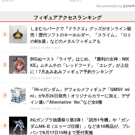
ったピカチュウやコイキング
兜」など全7種類
2026.8.9
2026.8.1
の“はねる”も
Recommended by
フィギュアアクセスランキング
しまむらパークで『ドラクエ』グッズがオンライン販
売！歴代ソフトのキーホルダー、「スライム」「ロト
の剣&盾」などのメタルフィギュアも
2026.8.10 Mon 14:45
BIGぬースト「ライザ」はじめ、『勝利の女神：NIK
KE』ムチムチの「レッドフード」「エレグ」が上位
に！7月あみあみフィギュア予約ランキング
2026.8.10 Mon 12:35
「Hi-νガンダム」デフォルメフィギュア「QMSV mi
ni」が9月26日発売！オリジナルカラーに加え、デザ
イン違い"Alternative Ver."など全8種
2026.8.10 Mon 15:00
RGガンプラ抽選祭り第3弾！「試作1号機」や「ガン
ダムMk-II（エゥーゴ仕様）」など全10商品が、プレ
バンで8月17日15時まで受付実施