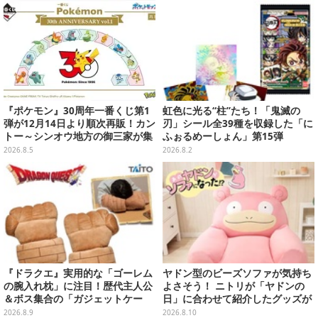
『ポケモン』30周年一番くじ第1
虹色に光る“柱”たち！「鬼滅の
弾が12月14日より順次再販！カン
刃」シール全39種を収録した「に
トー～シンオウ地方の御三家が集
ふぉるめーしょん」第15弾
まった時計、ぬいぐるみなど記念
2026.8.5
2026.8.2
グッズ盛りだくさん
『ドラクエ』実用的な「ゴーレム
ヤドン型のビーズソファが気持ち
の腕入れ枕」に注目！歴代主人公
よさそう！ ニトリが「ヤドンの
＆ボス集合の「ガジェットケー
日」に合わせて紹介したグッズが
ス」ほか9プライズが続々展開
思わず欲しくなる…メタモン、コ
2026.8.9
2026.8.10