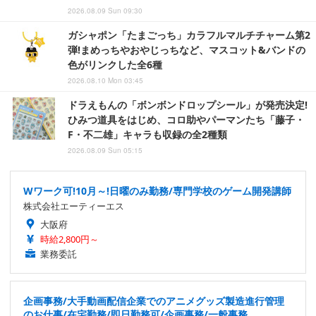
2026.08.09 Sun 09:30
ガシャポン「たまごっち」カラフルマルチチャーム第2
弾!まめっちやおやじっちなど、マスコット&バンドの
色がリンクした全6種
2026.08.10 Mon 03:45
ドラえもんの「ボンボンドロップシール」が発売決定!
ひみつ道具をはじめ、コロ助やパーマンたち「藤子・
F・不二雄」キャラも収録の全2種類
2026.08.09 Sun 05:15
Wワーク可!10月～!日曜のみ勤務/専門学校のゲーム開発講師
株式会社エーティーエス
大阪府
時給2,800円～
業務委託
企画事務/大手動画配信企業でのアニメグッズ製造進行管理
のお仕事/在宅勤務/即日勤務可/企画事務/一般事務