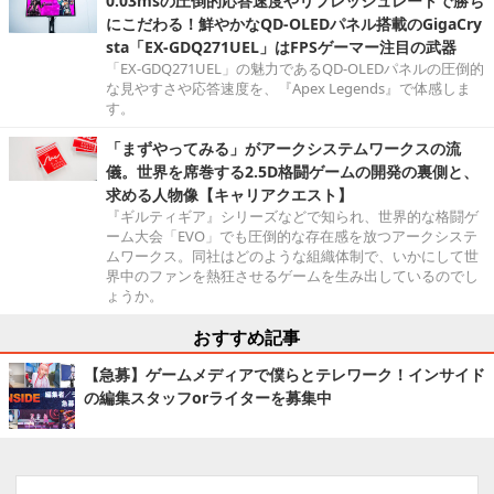
0.03msの圧倒的応答速度やリフレッシュレートで勝ち
にこだわる！鮮やかなQD-OLEDパネル搭載のGigaCry
sta「EX-GDQ271UEL」はFPSゲーマー注目の武器
「EX-GDQ271UEL」の魅力であるQD-OLEDパネルの圧倒的
な見やすさや応答速度を、『Apex Legends』で体感しま
す。
「まずやってみる」がアークシステムワークスの流
儀。世界を席巻する2.5D格闘ゲームの開発の裏側と、
求める人物像【キャリアクエスト】
『ギルティギア』シリーズなどで知られ、世界的な格闘ゲ
ーム大会「EVO」でも圧倒的な存在感を放つアークシステ
ムワークス。同社はどのような組織体制で、いかにして世
界中のファンを熱狂させるゲームを生み出しているのでし
ょうか。
おすすめ記事
【急募】ゲームメディアで僕らとテレワーク！インサイド
の編集スタッフorライターを募集中