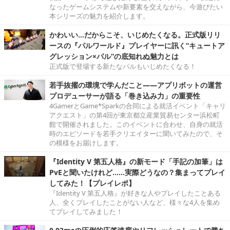
なったゲームシステムや新要素を交えながら、今遊びたい
本シリーズの魅力を紹介します。
かわいい…だからこそ、いじめたくなる。正式版リリ
ースの『パルワールド』プレイヤーに訊く“キュートア
グレッション×パル”の底知れぬ魅力とは
正式版で登場する新たなパルもいじめたくなる！
若手抜擢の環境で学んだこと――アプリボットの運営
プロデューサーが語る「巻き込み力」の重要性
4GamerとGame*Sparkの合同による就活イベント「キャリ
アクエスト」の第4回が東京都立産業貿易センター浜松町
館で開催されました。このイベントに合わせ、自身の就活
時のエピソードを若手クリエイターに聞いてみたので、そ
の模様をお届けします。
『Identity V 第五人格』の新モード「手記の加筆」は
PvEと聞いたけれど……実際どうなの？集まってプレイ
してみた！【プレイレポ】
『Identity V 第五人格』が好きな人やプレイしたことある
人、全くプレイしたことがない人など、様々な4人を集め
てプレイしてみました！