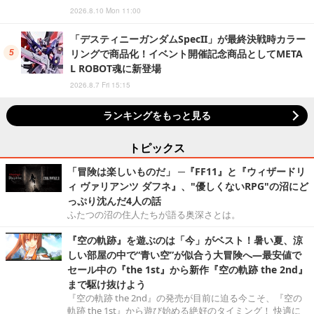
2026.8.10 Mon 11:00
「デスティニーガンダムSpecII」が最終決戦時カラー
リングで商品化！イベント開催記念商品としてMETA
L ROBOT魂に新登場
2026.8.7 Fri 15:15
ランキングをもっと見る
トピックス
「冒険は楽しいものだ」 ─『FF11』と『ウィザードリ
ィ ヴァリアンツ ダフネ』、"優しくないRPG"の沼にど
っぷり沈んだ4人の話
ふたつの沼の住人たちが語る奥深さとは。
『空の軌跡』を遊ぶのは「今」がベスト！暑い夏、涼
しい部屋の中で“青い空”が似合う大冒険へ―最安値で
セール中の『the 1st』から新作『空の軌跡 the 2nd』
まで駆け抜けよう
『空の軌跡 the 2nd』の発売が目前に迫る今こそ、『空の
軌跡 the 1st』から遊び始める絶好のタイミング！ 快適に