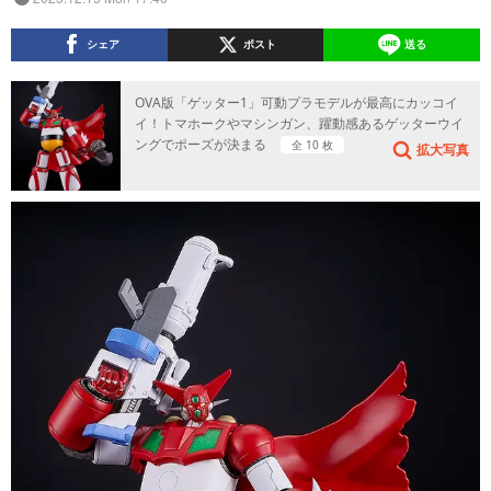
シェア
ポスト
送る
OVA版「ゲッター1」可動プラモデルが最高にカッコイ
イ！トマホークやマシンガン、躍動感あるゲッターウイ
ングでポーズが決まる
全 10 枚
拡大写真