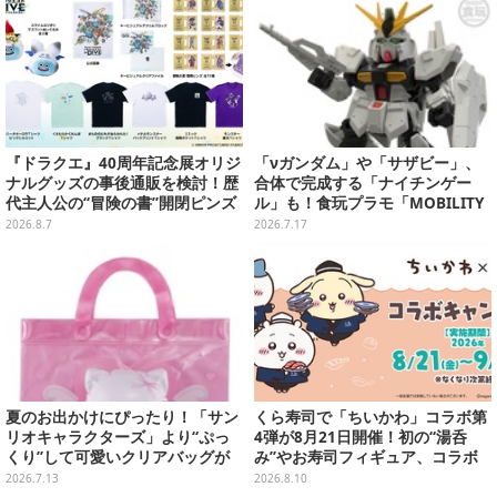
『ドラクエ』40周年記念展オリジ
「νガンダム」や「サザビー」、
ナルグッズの事後通販を検討！歴
合体で完成する「ナイチンゲー
代主人公の“冒険の書”開閉ピンズ
ル」も！食玩プラモ「MOBILITY
をはじめ、ユニークなＴシャツや
JOINT GUNDAM」第13弾が12月
2026.8.7
2026.7.17
雑貨など
発売
夏のお出かけにぴったり！「サン
くら寿司で「ちいかわ」コラボ第
リオキャラクターズ」より“ぷっ
4弾が8月21日開催！初の“湯呑
くり”して可愛いクリアバッグが
み”やお寿司フィギュア、コラボ
ガシャポン化
メニューも
2026.7.13
2026.8.10