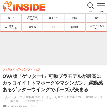
search
menu
アクセス
ホーム
スイッチ
PS5
PS4
ランキング
読者
インサイドちゃ
スマホ
PC
配信者
アンケート
ん
フィギュア・グッズ
フィギュア
OVA版「ゲッター1」可動プラモデルが最高に
カッコイイ！トマホークやマシンガン、躍動感
あるゲッターウイングでポーズが決まる
「真ゲッターロボ 世界最後の日」より、可動プラモデル「MODEROID ゲッタ
ー1（OVA版）」が予約受付中！
2025.12.15 Mon 17:40