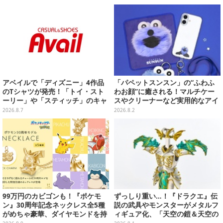
ダック、ゲンガーなどもラインナ
ップ
アベイルで「ディズニー」4作品
「パペットスンスン」の“ふわふ
のTシャツが発売！「トイ・スト
わお顔”に癒される！マルチケー
ーリー」や「スティッチ」のキャ
スやクリーナーなど実用的なアイ
ラを刺しゅうでデザイン
テムとして展開
2026.8.7
2026.8.2
99万円のカビゴンも！『ポケモ
ずっしり重い…！『ドラクエ』伝
ン』30周年記念ネックレス全5種
説の武具やモンスターがメタルフ
がめちゃ豪華、ダイヤモンドを持
ィギュア化、「天空の鎧＆天空の