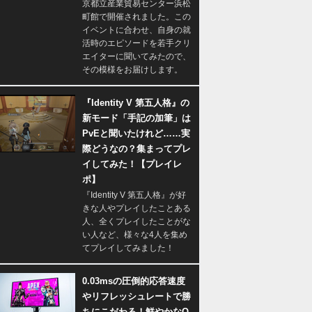
京都立産業貿易センター浜松
町館で開催されました。この
イベントに合わせ、自身の就
活時のエピソードを若手クリ
エイターに聞いてみたので、
その模様をお届けします。
『Identity V 第五人格』の
新モード「手記の加筆」は
PvEと聞いたけれど……実
際どうなの？集まってプレ
イしてみた！【プレイレ
ポ】
『Identity V 第五人格』が好
きな人やプレイしたことある
人、全くプレイしたことがな
い人など、様々な4人を集め
てプレイしてみました！
0.03msの圧倒的応答速度
やリフレッシュレートで勝
ちにこだわる！鮮やかなQ