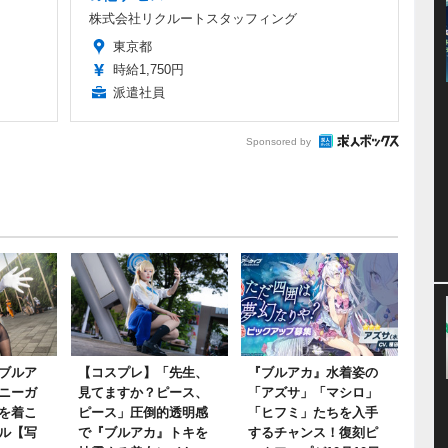
株式会社リクルートスタッフィング
東京都
時給1,750円
派遣社員
Sponsored by
ブルア
【コスプレ】「先生、
『ブルアカ』水着姿の
ニーガ
見てますか？ピース、
「アズサ」「マシロ」
を着こ
ピース」圧倒的透明感
「ヒフミ」たちを入手
ル【写
で『ブルアカ』トキを
するチャンス！復刻ピ