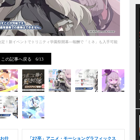
決定！新イベントでトリニティ学園祭開幕―報酬で「ミネ」も入手可能
この記事へ戻る
6/13
お仕
「27卒」アニメ・モーショングラフィックス