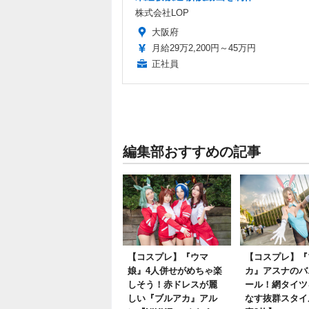
株式会社LOP
大阪府
月給29万2,200円～45万円
正社員
編集部おすすめの記事
【コスプレ】『ウマ
【コスプレ】『
娘』4人併せがめちゃ楽
カ』アスナのバ
しそう！赤ドレスが麗
ール！網タイツ
しい『ブルアカ』アル
なす抜群スタイ