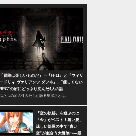
「冒険は楽しいものだ」 ─『FF11』と『ウィザ
ードリィ ヴァリアンツ ダフネ』、"優しくない
RPG"の沼にどっぷり沈んだ4人の話
ふたつの沼の住人たちが語る奥深さとは。
『空の軌跡』を遊ぶのは
「今」がベスト！暑い夏、
涼しい部屋の中で“青い
空”が似合う大冒険へ―最