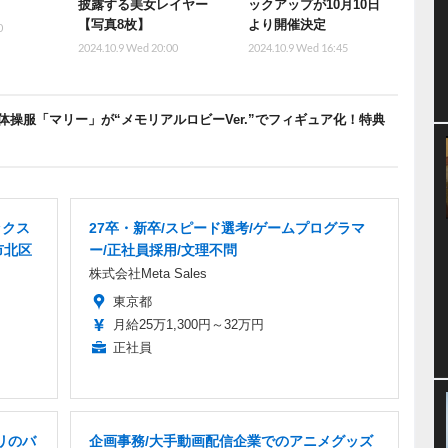
披露する美女レイヤー
ックアップが10月10日
【写真8枚】
より開催決定
0
2024.10.9 Wed 20:00
2024.10.9 Wed 16:45
操服「マリー」が“メモリアルロビーVer.”でフィギュア化！特典
ックス
27卒・新卒/スピード選考/ゲームプログラマ
市北区
ー/正社員採用/文理不問
株式会社Meta Sales
東京都
月給25万1,300円～32万円
正社員
リのバ
企画事務/大手動画配信企業でのアニメグッズ