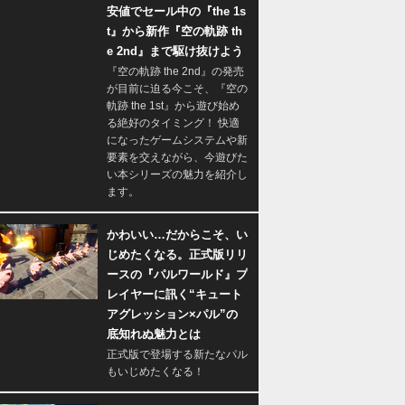
安値でセール中の『the 1s
t』から新作『空の軌跡 th
e 2nd』まで駆け抜けよう
『空の軌跡 the 2nd』の発売
が目前に迫る今こそ、『空の
軌跡 the 1st』から遊び始め
る絶好のタイミング！ 快適
になったゲームシステムや新
要素を交えながら、今遊びた
い本シリーズの魅力を紹介し
ます。
かわいい…だからこそ、い
じめたくなる。正式版リリ
ースの『パルワールド』プ
レイヤーに訊く“キュート
アグレッション×パル”の
底知れぬ魅力とは
正式版で登場する新たなパル
もいじめたくなる！