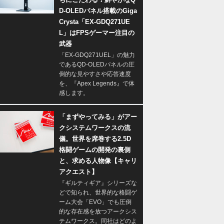
D-OLEDパネル搭載のGiga
Crysta「EX-GDQ271UE
L」はFPSゲーマー注目の
武器
「EX-GDQ271UEL」の魅力
であるQD-OLEDパネルの圧
倒的な見やすさや応答速度
を、『Apex Legends』で体
感します。
「まずやってみる」がアー
クシステムワークスの流
儀。世界を席巻する2.5D
格闘ゲームの開発の裏側
と、求める人物像【キャリ
アクエスト】
『ギルティギア』シリーズな
どで知られ、世界的な格闘ゲ
ーム大会「EVO」でも圧倒
的な存在感を放つアークシス
テムワークス。同社はどのよ