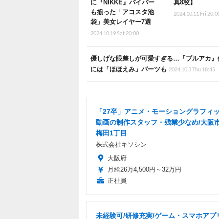
に『NIKKE』バイパー
真8枚】
も揃った「アコスタ池
2024.10.11 Fri 20:0
袋」美女レイヤー7選
2024.10.19 Sat 20:00
優しげな眼差しが可愛すぎる…『ブルアカ』体
には「ほほえみ」パーツも
2024.10.3 Thu 18:45
「27卒」アニメ・モーショングラフィ
動画の制作スタッフ・残業少なめ/大阪
梅田1丁目
株式会社キソシン
大阪府
月給26万4,500円～32万円
正社員
未経験可/研修充実/ゲーム・スマホアプ