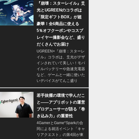
『崩壊：スターレイル』爻
光とUGREENのコラボは
「限定ギフトBOX」が超
豪華！全6商品に使える
5％オフクーポンやコスプ
レイヤー撮影会など、盛り
だくさんでお届け
UGREEN×『崩壊：スターレ
イル』コラボは、爻光がデザ
インされていて美しい！モバ
イルバッテリーや急速充電器
など、ゲームと一緒に使いた
いデバイスがてんこ盛り
若手抜擢の環境で学んだこ
と――アプリボットの運営
プロデューサーが語る「巻
き込み力」の重要性
4GamerとGame*Sparkの合
同による就活イベント「キャ
リアクエスト」の第4回が東