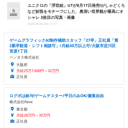
ユニクロの「浮世絵」UTが8月17日発売!がしゃどくろ
など妖怪をモチーフにした、奥深い世界観が最高にオ
シャレ 3枚目の写真・画像
2026.08.08 Sat 15:10
ゲームグラフィックAI制作補助スタッフ「27卒」正社員「第
2新卒歓迎・シフト相談可」/月給30万以上可/大阪市淀川区
宮原1丁目
ベンタス株式会社
大阪府
月給25万7,600円～32万円
正社員
ログボは給与!ゲームテスター/平日のみOK/服装自由
株式会社Reve
東京都
月給28万円～35万円
正社員