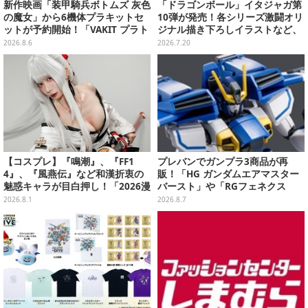
新作映画「装甲騎兵ボトムズ 灰色
「ドラゴンボール」イタジャガ第
の魔女」から6機体プラキットセ
10弾が発売！各シリーズ激闘オリ
ットが予約開始！「VAKIT プラト
ジナル描き下ろしイラストなど、
ーン」第1弾、各部関節可動仕様
メタリックプラカード全30種
2026.8.6
2026.7.20
【コスプレ】『鳴潮』、『FF1
プレバンでガンプラ3商品が再
4』、『風燕伝』など和漢折衷の
販！「HG ガンダムエアマスター
魅惑キャラが目白押し！「2026漫
バースト」や「RGフェネクス
画博覧会」美麗レイヤー13選【写
（ナラティブVer.）」も
2026.8.1
2026.8.7
真39枚】