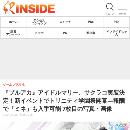
search
menu
アクセス
ホーム
スイッチ
PS5
PS4
ランキング
読者
インサイドちゃ
スマホ
PC
配信者
アンケート
ん
ゲーム
スマホ
『ブルアカ』アイドルマリー、サクラコ実装決
定！新イベントでトリニティ学園祭開幕―報酬
で「ミネ」も入手可能 7枚目の写真・画像
2024.10.20 Sun 20:21