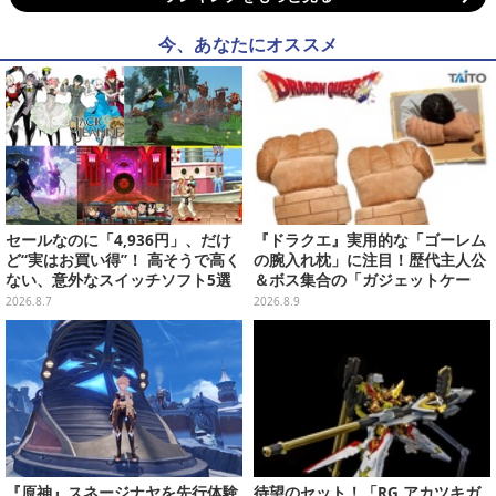
今、あなたにオススメ
セールなのに「4,936円」、だけ
『ドラクエ』実用的な「ゴーレム
ど“実はお買い得”！ 高そうで高く
の腕入れ枕」に注目！歴代主人公
ない、意外なスイッチソフト5選
＆ボス集合の「ガジェットケー
ス」ほか9プライズが続々展開
2026.8.7
2026.8.9
『原神』スネージナヤを先行体験
待望のセット！「RG アカツキガ