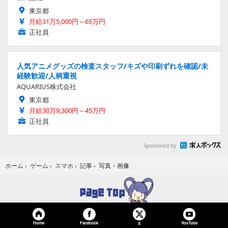
東京都
月給31万5,000円～65万円
正社員
人気アニメグッズの検査スタッフ/キズや印刷ずれを確認/未
経験歓迎/人柄重視
AQUARIUS株式会社
東京都
月給30万9,300円～45万円
正社員
Sponsored by
写真・画像
ホーム
›
ゲーム
›
スマホ
›
記事
›
Home
Facebook
YouTube
X