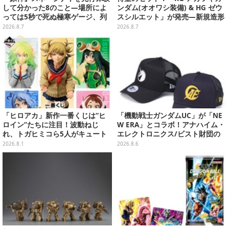
して分かった8のこと―場所によ
ンダム(オオワシ装備) & HG ゼウ
っては5秒で死ぬ極寒ゲージ、列
スシルエット」が発売―新規造形
車は“ダイナミック途中下車”可能
の股関節強化パーツも付属
2026.8.7
2026.8.7
など自由度高め
「ヒロアカ」新作一番くじは“ヒ
「機動戦士ガンダムUC」が「NE
ロイン”たちに注目！波動ねじ
W ERA」とコラボ！アナハイム・
れ、トガヒミコら5人がキュート
エレクトロニクス/ビスト財団の
に立体化
キャップが予約開始
2026.8.1
2026.8.6