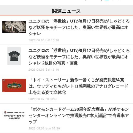
関連ニュース
ユニクロの「浮世絵」UTが8月17日発売!がしゃどくろ
など妖怪をモチーフにした、奥深い世界観が最高にオ
シャレ
2026.08.08 Sat 15:10
ユニクロの「浮世絵」UTが8月17日発売!がしゃどくろ
など妖怪をモチーフにした、奥深い世界観が最高にオ
シャレ 2枚目の写真・画像
2026.08.08 Sat 15:10
「トイ・ストーリー」新作一番くじが発売決定!A賞
は、ウッディたちがレトロ感満載のアナログレコード
上を走る姿で立体化
2026.08.07 Fri 03:40
「ポケモンカードゲーム30周年記念商品」がポケモン
センターオンラインで抽選販売!“本人認証”で当選率ア
ップ
2026.08.09 Sun 09:30