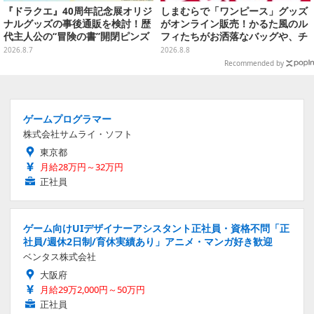
『ドラクエ』40周年記念展オリジ
しまむらで「ワンピース」グッズ
ナルグッズの事後通販を検討！歴
がオンライン販売！かるた風のル
代主人公の“冒険の書”開閉ピンズ
フィたちがお洒落なバッグや、チ
をはじめ、ユニークなＴシャツや
ョッパーが可愛いサンダルも
2026.8.7
2026.8.8
雑貨など
Recommended by
ゲームプログラマー
株式会社サムライ・ソフト
東京都
月給28万円～32万円
正社員
ゲーム向けUIデザイナーアシスタント正社員・資格不問「正
社員/週休2日制/育休実績あり」アニメ・マンガ好き歓迎
ベンタス株式会社
大阪府
月給29万2,000円～50万円
正社員