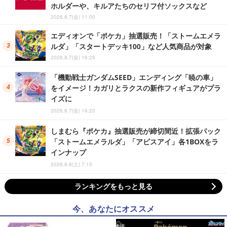
ホルダーや、キルアたちのセリフ付ソックスなど
2026.8.7(金) 11:00
エディオンで「ポケカ」抽選販売！「ストームエメラ
ルダ」「スタートデッキ100」など人気商品が対象
2026.8.7(金) 16:25
「機動戦士ガンダムSEED」エンディング「暁の車」
をイメージ！カガリとラクスの新作フィギュアがプラ
イズに
2026.8.7(金) 16:20
しまむら『ポケカ』抽選販売が締切間近！拡張パック
「ストームエメラルダ」「アビスアイ」各1BOXをラ
インナップ
2026.8.8(土) 7:15
ランキングをもっと見る
今、あなたにオススメ