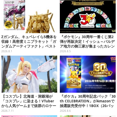
Zガンダム、キュベレイら5機体を
『ポケモン』30周年一番くじ第2
収録！高密度ミニプラキット「ガ
弾が再販決定！イッシュ～パルデ
ンダムアーティファクト」ベスト
ア地方の御三家が集まったカレン
セレクションが10月発売
ダー、ぬいぐるみなど記念グッズ
2026.8.1
2026.8.5
盛りだくさん
【コスプレ】北海道・洞爺湖が
『ポケカ』30周年記念パック「30
「コスプレ」に染まる！VTuber
th CELEBRATION」がAmazonで
から人気ゲームまで抜群のロケー
抽選販売受付中！1BOX（20パッ
ションも必見な美女レイヤー10選
ク入り）
2026.7.11
2026.8.6
【写真45枚】