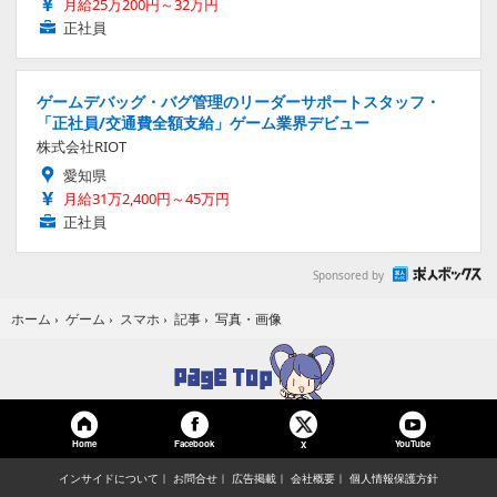
月給25万200円～32万円
正社員
ゲームデバッグ・バグ管理のリーダーサポートスタッフ・
「正社員/交通費全額支給」ゲーム業界デビュー
株式会社RIOT
愛知県
月給31万2,400円～45万円
正社員
Sponsored by
写真・画像
ホーム
›
ゲーム
›
スマホ
›
記事
›
Home
Facebook
YouTube
X
インサイドについて
お問合せ
広告掲載
会社概要
個人情報保護方針