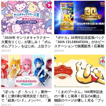
ンクカップホルダーも
「2026年 サンリオキャラクター
『ポケカ』30周年記念拡張パック
大賞当りくじ」が楽しみ！「ポム
「30th CELEBRATION」がホビー
ポムプリン」をはじめ、上位ラン
ステーションで抽選販売！応募期
クインが登場するスペシャル企画
間は8月6日23時59分まで
2026.8.2
2026.8.4
「ぼっち・ざ・ろっく！」新作一
「くまのプーさん」100周年記念
番くじ第5弾が発売決定！先行し
の一番くじ発表！目玉のA賞は、
て「結束バンド」メンバー、「廣
物語のページが優しく光る「ブッ
井きくり」のメイド衣装フィギュ
クシェイプドライト」
2026.8.4
2026.8.3