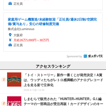
正社員
家庭用ゲーム機製造/未経験歓迎「正社員/週休2日制/空調完
備/賞与あり」安心の研修制度完備
株式会社Luminous
大阪府
月給26万5,000円～30万円
正社員
Sponsored by
アクセスランキング
「トイ・ストーリー」新作一番くじが発売決定！A賞
は、ウッディたちがレトロ感満載のアナログレコード
上を走る姿で立体化
2026.8.7(金) 12:40
しまむらで販売された「HUNTER×HUNTER」G.I.編
テーマの一部商品が受注再販！カードデザインのキー