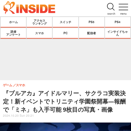
search
menu
アクセス
ホーム
スイッチ
PS5
PS4
ランキング
読者
インサイドちゃ
スマホ
PC
配信者
アンケート
ん
ゲーム
スマホ
『ブルアカ』アイドルマリー、サクラコ実装決
定！新イベントでトリニティ学園祭開幕―報酬
で「ミネ」も入手可能 9枚目の写真・画像
2024.10.20 Sun 20:21