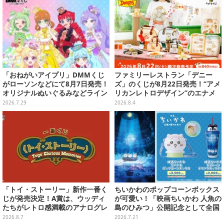
「おねがいアイプリ」DMMくじ
ファミリーレストラン「デニー
がローソンなどにて8月7日発売！
ズ」のくじが8月22日発売！“アメ
オリジナルぬいぐるみなどライン
リカンレトロデザイン”のエナメ
ナップ、各等賞にスペシャルアイ
ルバッグやTシャツなど、日常使
2026.7.29
2026.8.4
プリカードが付属
いできるグッズを用意
「トイ・ストーリー」新作一番く
ちいかわのポップコーンボックス
じが発売決定！A賞は、ウッディ
が可愛い！「映画ちいかわ 人魚の
たちがレトロ感満載のアナログレ
島のひみつ」公開記念として全国
コード上を走る姿で立体化
劇場で販売決定、セイレーンドリ
2026.8.7
2026.7.21