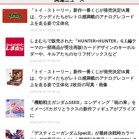
「トイ・ストーリー」新作一番くじが発売決定!A賞
は、ウッディたちがレトロ感満載のアナログレコード
上を走る姿で立体化
2026.08.07 Fri 03:40
しまむらで販売された「HUNTER×HUNTER」G.I.編テ
ーマの一部商品が受注再販!カードデザインのキーホル
ダーや、キルアたちのセリフ付ソックスなど
2026.08.07 Fri 02:00
「トイ・ストーリー」新作一番くじが発売決定!A賞
は、ウッディたちがレトロ感満載のアナログレコード
上を走る姿で立体化 2枚目の写真・画像
2026.08.07 Fri 03:40
「機動戦士ガンダムSEED」エンディング「暁の車」を
イメージ!カガリとラクスの新作フィギュアがプライズ
に
2026.08.07 Fri 07:20
「デスティニーガンダムSpecII」が最終決戦時カラー