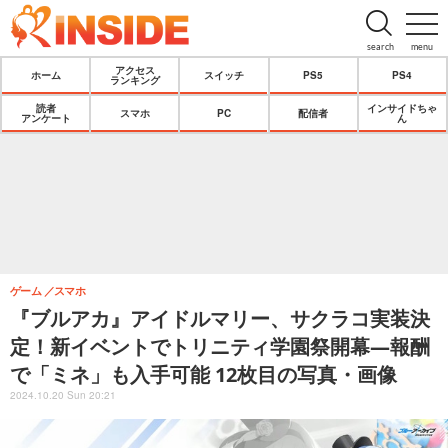
search
menu
アクセス
ホーム
スイッチ
PS5
PS4
ランキング
読者
インサイドちゃ
スマホ
PC
配信者
アンケート
ん
ゲーム
スマホ
『ブルアカ』アイドルマリー、サクラコ実装決
定！新イベントでトリニティ学園祭開幕―報酬
で「ミネ」も入手可能 12枚目の写真・画像
2024.10.20 Sun 20:21