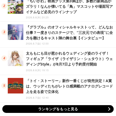
「ちいかわ」映画グッズ第3弾ほか、多数の新商品が
ズラリ！なんか懐いてる「鳥」マスコットや場面写ア
イテムなど必見のラインナップ
2026.8.6(木) 20:25
『グラブル』のオフィシャルキャストって、どんなお
仕事？一度きりのステージで、“三次元での表現”に全
力を懸けるキャスト陣の舞台裏【インタビュー】
2026.8.7(金) 12:00
太ももにも目が惹かれるウェディング姿のライザ！
フィギュア「ライザ（ライザリン・シュタウト）ウェ
ディングStyle」が8月7日より予約受付開始
2026.8.6(木) 19:15
「トイ・ストーリー」新作一番くじが発売決定！A賞
は、ウッディたちがレトロ感満載のアナログレコード
上を走る姿で立体化
2026.8.7(金) 12:40
ランキングをもっと見る