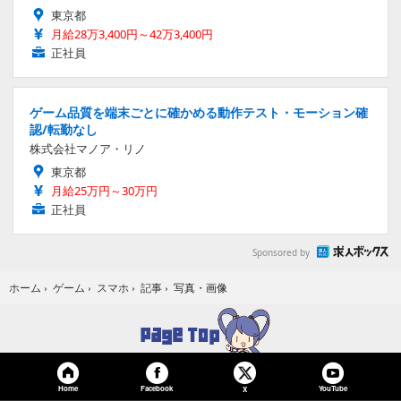
東京都
月給28万3,400円～42万3,400円
正社員
ゲーム品質を端末ごとに確かめる動作テスト・モーション確
認/転勤なし
株式会社マノア・リノ
東京都
月給25万円～30万円
正社員
Sponsored by
写真・画像
ホーム
›
ゲーム
›
スマホ
›
記事
›
Home
Facebook
YouTube
X