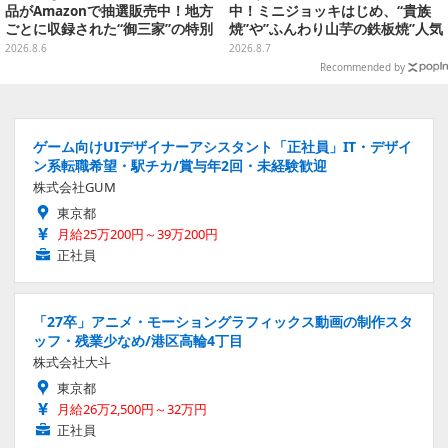
品がAmazonで抽選販売中！地方
中！ミニジョッキはじめ、“貴族
ごとに収録された“御三家”の特別
焼”や”ふんわり山芋の鉄板焼”人気
カード
メニューTシャツなどラインナッ
2026.8.6
2026.8.7
プ
Recommended by
ゲーム向けUIデザイナーアシスタント「正社員」IT・デザイ
ン系転職希望・駅チカ/賞与年2回・未経験歓迎
株式会社GUM
東京都
月給25万200円～39万200円
正社員
「27卒」アニメ・モーショングラフィックス動画の制作スタ
ッフ・残業少なめ/港区高輪4丁目
株式会社大斗
東京都
月給26万2,500円～32万円
正社員