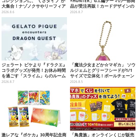
コレクションに、“くさタイプ”が
×HUNTER」G.I.編テーマの一部商
大集合！ナゾノクサやリーフィア
品が受注再販！カードデザインの
など全5種が仲間入り
キーホルダーや、キルアたちのセ
2026.8.6
2026.8.7
リフ付ソックスなど
ジェラート ピケより『ドラクエ』
「魔法少女まどか☆マギカ」 ソウ
コラボグッズが発売！お休み時間
ルジェムとグリーフシードが1/1
を過ごす「スライム」らのルーム
サイズで立体化！ボールチェーン
ウェア、雑貨など多数ラインナッ
を外せばフィギュアとして飾れる
2026.8.7
2026.8.5
プ
ガシャポン全6種
激レアな『ポケカ』30周年記念商
「鳥貴族」オンラインくじが販売