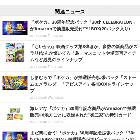
関連ニュース
『ポケカ』30周年記念パック「30th CELEBRATION」
がAmazonで抽選販売受付中!1BOX(20パック入り)
2026.08.06 Thu 03:30
「ちいかわ」映画グッズ第3弾ほか、多数の新商品がズ
ラリ!なんか懐いてる「鳥」マスコットや場面写アイテ
ムなど必見のラインナップ
2026.08.06 Thu 11:25
しまむらで『ポケカ』が抽選販売!拡張パック「ストー
ムエメラルダ」「アビスアイ」各1BOXをラインナッ
プ
2026.08.05 Wed 05:00
激レアな『ポケカ』30周年記念商品がAmazonで抽選
販売中!地方ごとに収録された“御三家”の特別カード
2026.08.06 Thu 05:15
まだ間に合う!『ポケカ』30周年記念拡張パック「30t
h CELEBRATION」抽選販売がホビーステーションで