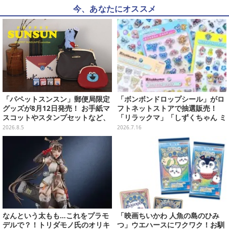
今、あなたにオススメ
「パペットスンスン」郵便局限定
「ボンボンドロップシール」がロ
グッズが8月12日発売！ お手紙マ
フトネットストアで抽選販売！
スコットやスタンプセットなど、
「リラックマ」「しずくちゃん ミ
可愛すぎる全5アイテムがライン
ニ」など全12種をラインナップ
2026.8.5
2026.7.16
ナップ
なんという太もも…これをプラモ
「映画ちいかわ 人魚の島のひみ
デルで？！トリダモノ氏のオリキ
つ」ウエハースにワクワク！お馴