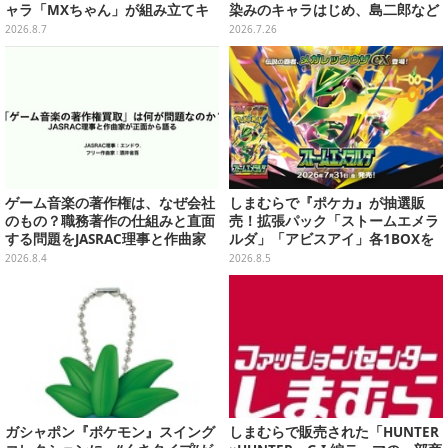
ャラ「MXちゃん」が組み立てキ
染みのキャラはじめ、島二郎など
ット化―持ってるケースはレール
セイレーン編カード全22種
2026.8.7
2026.7.26
ガンに変形
ゲーム音楽の著作権は、なぜ会社
しまむらで『ポケカ』が抽選販
のもの？職務著作の仕組みと直面
売！拡張パック「ストームエメラ
する問題をJASRAC理事と作曲家
ルダ」「アビスアイ」各1BOXを
が徹底解説【CEDEC 2026】
ラインナップ
2026.8.4
2026.8.5
ガシャポン『ポケモン』スイング
しまむらで販売された「HUNTER