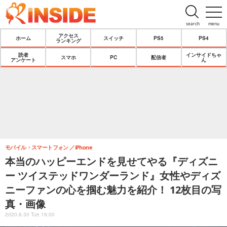
search
menu
アクセス
ホーム
スイッチ
PS5
PS4
ランキング
読者
インサイドちゃ
スマホ
PC
配信者
アンケート
ん
モバイル・スマートフォン
iPhone
本当のハッピーエンドを見せてやる『ディズニ
ー ツイステッドワンダーランド』女性やディズ
ニーファンの心を掴む魅力を紹介！ 12枚目の写
真・画像
2020.6.30 Tue 19:00