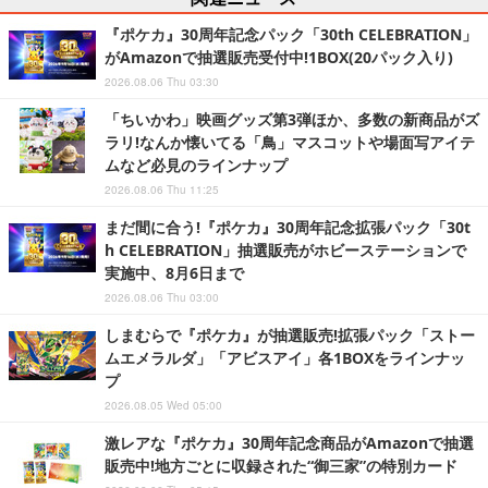
『ポケカ』30周年記念パック「30th CELEBRATION」
がAmazonで抽選販売受付中!1BOX(20パック入り)
2026.08.06 Thu 03:30
「ちいかわ」映画グッズ第3弾ほか、多数の新商品がズ
ラリ!なんか懐いてる「鳥」マスコットや場面写アイテ
ムなど必見のラインナップ
2026.08.06 Thu 11:25
まだ間に合う!『ポケカ』30周年記念拡張パック「30t
h CELEBRATION」抽選販売がホビーステーションで
実施中、8月6日まで
2026.08.06 Thu 03:00
しまむらで『ポケカ』が抽選販売!拡張パック「ストー
ムエメラルダ」「アビスアイ」各1BOXをラインナッ
プ
2026.08.05 Wed 05:00
激レアな『ポケカ』30周年記念商品がAmazonで抽選
販売中!地方ごとに収録された“御三家”の特別カード