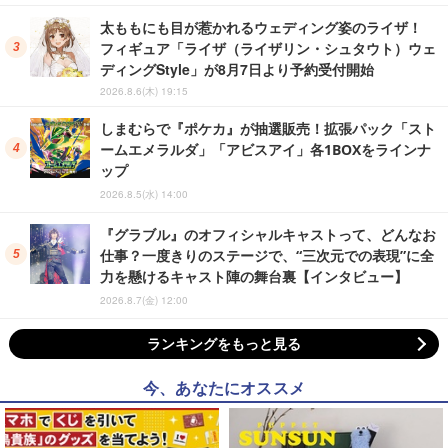
太ももにも目が惹かれるウェディング姿のライザ！
フィギュア「ライザ（ライザリン・シュタウト）ウェ
ディングStyle」が8月7日より予約受付開始
2026.8.6(木) 19:15
しまむらで『ポケカ』が抽選販売！拡張パック「スト
ームエメラルダ」「アビスアイ」各1BOXをラインナ
ップ
2026.8.5(水) 14:00
『グラブル』のオフィシャルキャストって、どんなお
仕事？一度きりのステージで、“三次元での表現”に全
力を懸けるキャスト陣の舞台裏【インタビュー】
2026.8.7(金) 12:00
ランキングをもっと見る
今、あなたにオススメ