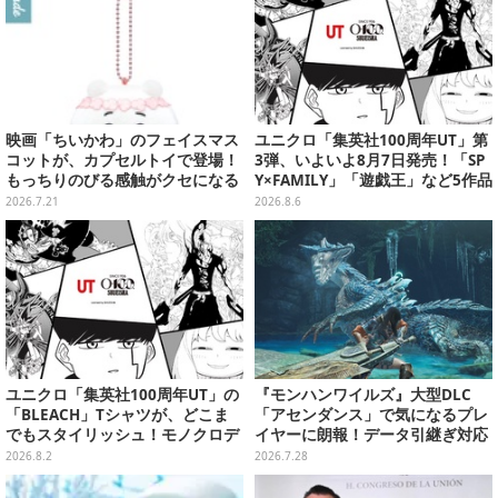
映画「ちいかわ」のフェイスマス
ユニクロ「集英社100周年UT」第
コットが、カプセルトイで登場！
3弾、いよいよ8月7日発売！「SP
もっちりのびる感触がクセになる
Y×FAMILY」「遊戯王」など5作品
ハチワレ、セイレーンなど全5種
をデザイン
2026.7.21
2026.8.6
ユニクロ「集英社100周年UT」の
『モンハンワイルズ』大型DLC
「BLEACH」Tシャツが、どこま
「アセンダンス」で気になるプレ
でもスタイリッシュ！モノクロデ
イヤーに朗報！データ引継ぎ対応
ザインもクール
の「序盤体験版」が配信決定
2026.8.2
2026.7.28