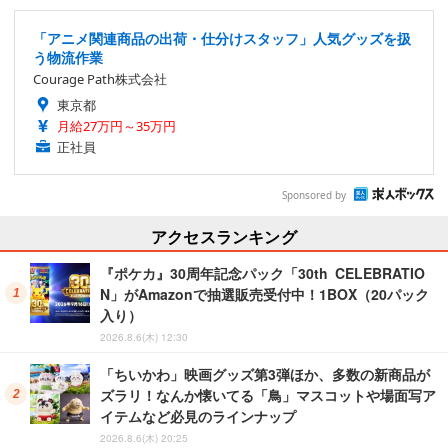
「アニメ関連商品の出荷・仕分けスタッフ」人気グッズを扱
う物流作業
Courage Path株式会社
東京都
月給27万円～35万円
正社員
Sponsored by
アクセスランキング
『ポケカ』30周年記念パック「30th CELEBRATIO
N」がAmazonで抽選販売受付中！1BOX（20パック
入り）
2026.8.6(木) 12:30
「ちいかわ」映画グッズ第3弾ほか、多数の新商品が
ズラリ！なんか懐いてる「鳥」マスコットや場面写ア
イテムなど必見のラインナップ
2026.8.6(木) 20:25