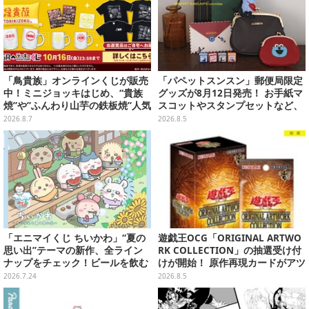
「鳥貴族」オンラインくじが販売
「パペットスンスン」郵便局限定
中！ミニジョッキはじめ、“貴族
グッズが8月12日発売！ お手紙マ
焼”や”ふんわり山芋の鉄板焼”人気
スコットやスタンプセットなど、
メニューTシャツなどラインナッ
可愛すぎる全5アイテムがライン
2026.8.7
2026.8.5
プ
ナップ
「エニマイくじ ちいかわ」“夏の
遊戯王OCG「ORIGINAL ARTWO
思い出”テーマの新作、全ライン
RK COLLECTION」の抽選受け付
ナップをチェック！ビールを飲む
けが開始！ 原作再現カードがアツ
「くりまんじゅう」ぬいぐるみな
いスペシャルパック
2026.7.24
2026.8.5
ど