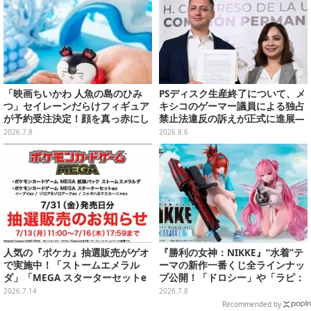
「映画ちいかわ 人魚の島のひみ
PSディスク生産終了について、メ
つ」セイレーンだらけフィギュア
キシコのゲーマー議員による独占
が予約受注決定！顔を真っ赤にし
禁止法違反の訴えが正式に進展―
て口を塞ぐ姿など全6種
「テクノロジーは自由を拡大する
2026.7.8
2026.8.6
ために役立つべき」
人気の『ポケカ』抽選販売がゲオ
『勝利の女神：NIKKE』“水着”テ
で実施中！「ストームエメラル
ーマの新作一番くじ全ラインナッ
ダ」「MEGA スターターセットe
プ公開！「ドロシー」や「ラピ：
x」各種の全4商品
レッドフード」が“背中で魅せ
2026.7.14
2026.7.8
る”ポーズで立体化
Recommended by