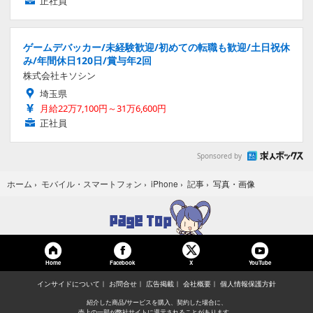
正社員
ゲームデバッカー/未経験歓迎/初めての転職も歓迎/土日祝休
み/年間休日120日/賞与年2回
株式会社キソシン
埼玉県
月給22万7,100円～31万6,600円
正社員
Sponsored by
写真・画像
ホーム
›
モバイル・スマートフォン
›
iPhone
›
記事
›
Home
Facebook
YouTube
X
インサイドについて
お問合せ
広告掲載
会社概要
個人情報保護方針
紹介した商品/サービスを購入、契約した場合に、
売上の一部が弊社サイトに還元されることがあります。