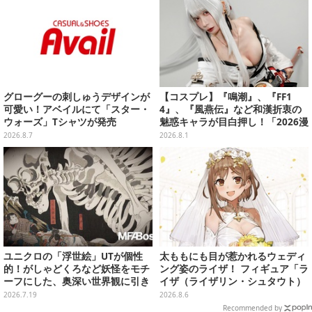
駆け抜けよう
グローグーの刺しゅうデザインが
【コスプレ】『鳴潮』、『FF1
可愛い！アベイルにて「スター・
4』、『風燕伝』など和漢折衷の
ウォーズ」Tシャツが発売
魅惑キャラが目白押し！「2026漫
画博覧会」美麗レイヤー13選【写
2026.8.7
2026.8.1
真39枚】
ユニクロの「浮世絵」UTが個性
太ももにも目が惹かれるウェディ
的！がしゃどくろなど妖怪をモチ
ング姿のライザ！ フィギュア「ラ
ーフにした、奥深い世界観に引き
イザ（ライザリン・シュタウト）
込まれる
ウェディングStyle」が8月7日よ
2026.7.19
2026.8.6
り予約受付開始
Recommended by