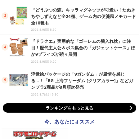
『どうぶつの森』キャラマグネッツが可愛い！たぬき
ちやしずえなど全24種、ゲーム内の便箋風メモカード
全10種も
2026.8.9(日) 8:30
『ドラクエ』実用的な「ゴーレムの腕入れ枕」に注
目！歴代主人公＆ボス集合の「ガジェットケース」ほ
か9プライズが続々展開
2026.8.9(日) 0:20
浮世絵パッケージの「νガンダム」が風情を感じ
る…！「RG 上海フリーダム [クリアカラー]」などガ
ンプラ2商品が8月順次発売
2026.8.7(金) 19:30
ランキングをもっと見る
今、あなたにオススメ