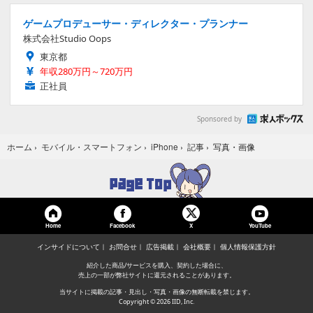
ゲームプロデューサー・ディレクター・プランナー
株式会社Studio Oops
東京都
年収280万円～720万円
正社員
Sponsored by
写真・画像
ホーム
›
モバイル・スマートフォン
›
iPhone
›
記事
›
Home
Facebook
YouTube
X
インサイドについて
お問合せ
広告掲載
会社概要
個人情報保護方針
紹介した商品/サービスを購入、契約した場合に、
売上の一部が弊社サイトに還元されることがあります。
当サイトに掲載の記事・見出し・写真・画像の無断転載を禁じます。
Copyright © 2026 IID, Inc.