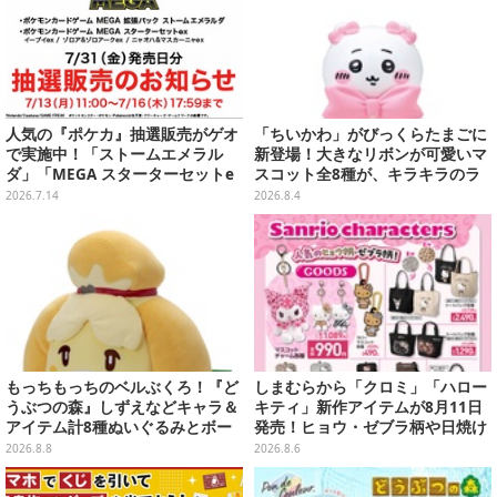
人気の『ポケカ』抽選販売がゲオ
「ちいかわ」がびっくらたまごに
で実施中！「ストームエメラル
新登場！大きなリボンが可愛いマ
ダ」「MEGA スターターセットe
スコット全8種が、キラキラのラ
x」各種の全4商品
メ入り入浴剤から飛び出す
2026.7.14
2026.8.4
もっちもっちのベルぶくろ！『ど
しまむらから「クロミ」「ハロー
うぶつの森』しずえなどキャラ＆
キティ」新作アイテムが8月11日
アイテム計8種ぬいぐるみとボー
発売！ヒョウ・ゼブラ柄や日焼け
ルチェーン付きマスコットが発売
デザインの可愛い雑貨・アパレル
2026.8.8
2026.8.6
など多数