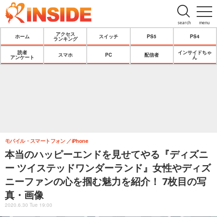
search
menu
アクセス
ホーム
スイッチ
PS5
PS4
ランキング
読者
インサイドちゃ
スマホ
PC
配信者
アンケート
ん
モバイル・スマートフォン
iPhone
本当のハッピーエンドを見せてやる『ディズニ
ー ツイステッドワンダーランド』女性やディズ
ニーファンの心を掴む魅力を紹介！ 7枚目の写
真・画像
2020.6.30 Tue 19:00