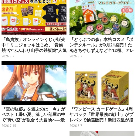
「鳥貴族」オンラインくじが販売
『どうぶつの森』本格コスメ「ポ
中！ミニジョッキはじめ、“貴族
ンデクルール」が9月21発売！た
焼”や”ふんわり山芋の鉄板焼”人気
ぬきちやしずえなど全12種、アレ
メニューTシャツなどラインナッ
ンジできるリアクションシールも
2026.8.7
2026.8.7
プ
付属
『空の軌跡』を遊ぶのは「今」が
『ワンピース カードゲーム』4周
ベスト！暑い夏、涼しい部屋の中
年パック「世界最強の戦士」がプ
で“青い空”が似合う大冒険へ―最
レバンで抽選販売！新旧四皇が揃
安値でセール中の『the 1st』か
い踏み、刃牙作者が描く「カイド
2026.7.15
2026.8.7
ら新作『空の軌跡 the 2nd』まで
ウ」も