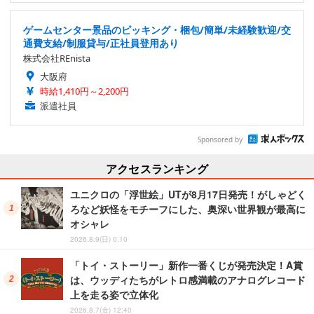
ゲームセンター景品のピッキング・梱包/簡単/未経験歓迎/交
通費支給/制服貸与/正社員登用あり
株式会社REnista
大阪府
時給1,410円～2,200円
派遣社員
Sponsored by
アクセスランキング
ユニクロの「浮世絵」UTが8月17日発売！がしゃどく
ろなど妖怪をモチーフにした、奥深い世界観が最高に
オシャレ
2026.8.9(日) 0:10
「トイ・ストーリー」新作一番くじが発売決定！A賞
は、ウッディたちがレトロ感満載のアナログレコード
上を走る姿で立体化
2026.8.7(金) 12:40