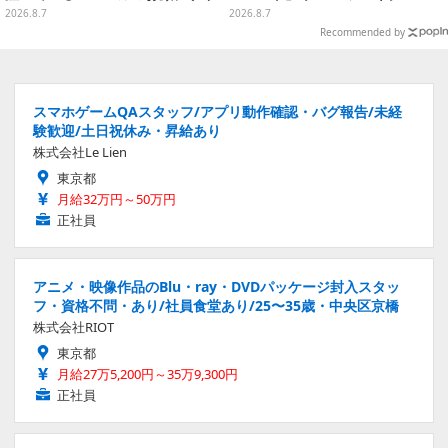
ン全4種が8月下旬プライズ展開
（ナラティブVer.）」も
2026.8.7
2026.8.7
Recommended by
スマホゲームQAスタッフ/アプリ動作確認・バグ報告/未経
験歓迎/土日祝休み・昇給あり
株式会社Le Lien
東京都
月給32万円～50万円
正社員
アニメ・映像作品のBlu・ray・DVDパッケージ封入スタッ
フ・資格不問・あり/社員食堂あり/25〜35歳・中央区京橋
株式会社RIOT
東京都
月給27万5,200円～35万9,300円
正社員