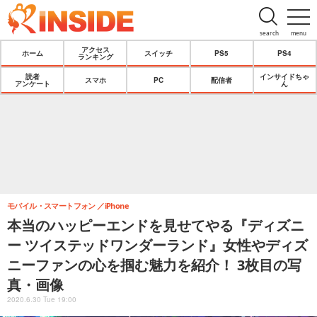
search
menu
アクセス
ホーム
スイッチ
PS5
PS4
ランキング
読者
インサイドちゃ
スマホ
PC
配信者
アンケート
ん
モバイル・スマートフォン
iPhone
本当のハッピーエンドを見せてやる『ディズニ
ー ツイステッドワンダーランド』女性やディズ
ニーファンの心を掴む魅力を紹介！ 3枚目の写
真・画像
2020.6.30 Tue 19:00