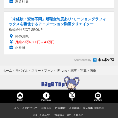
派遣社員
「未経験・資格不問」退職金制度あり/モーショングラフィ
ックスを駆使するアニメーション動画クリエイター
株式会社RIOT GROUP
神奈川県
月給29万6,800円～40万円
正社員
Sponsored by
写真・画像
ホーム
›
モバイル・スマートフォン
›
iPhone
›
記事
›
Home
Facebook
YouTube
X
インサイドについて
お問合せ
広告掲載
会社概要
個人情報保護方針
紹介した商品/サービスを購入、契約した場合に、