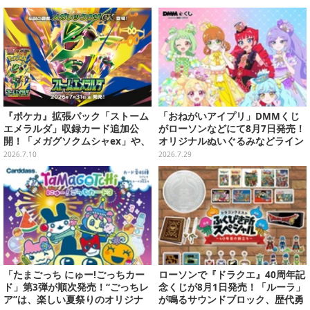
『ポケカ』拡張パック「ストーム
「おねがいアイプリ」DMMくじ
エメラルダ」収録カード追加公
がローソンなどにて8月7日発売！
開！「メガグソクムシャex」や、
オリジナルぬいぐるみなどライン
2枚1組で使うスタジアムがさらに
ナップ、各等賞にスペシャルアイ
2026.7.10
2026.7.29
登場
プリカードが付属
「たまごっち にゅー!ごっちカー
ローソンで『ドラクエ』40周年記
ド」第3弾が順次発売！“ごっちレ
念くじが8月1日発売！「ルーラ」
ア”は、楽しい夏祭りのオリジナ
が鳴るサウンドブロック、歴代勇