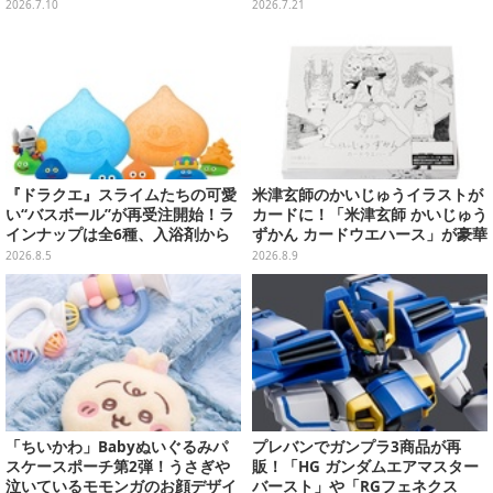
ルアートに
者＆スライムのフィギュアなど、
2026.7.10
2026.7.21
シリーズを振り返る景品盛りだく
さん
『ドラクエ』スライムたちの可愛
米津玄師のかいじゅうイラストが
い“バスボール”が再受注開始！ラ
カードに！「米津玄師 かいじゅう
インナップは全6種、入浴剤から
ずかん カードウエハース」が豪華
モンスターのフィギュアが出てく
ラインナップ
2026.8.5
2026.8.9
る
「ちいかわ」Babyぬいぐるみパ
プレバンでガンプラ3商品が再
スケースポーチ第2弾！うさぎや
販！「HG ガンダムエアマスター
泣いているモモンガのお顔デザイ
バースト」や「RGフェネクス