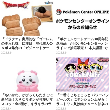
『ドラクエ』実用的な「ゴーレム
「ポケモンカードゲーム30周年記
の腕入れ枕」に注目！歴代主人公
念商品」がポケモンセンターオン
＆ボス集合の「ガジェットケー
ラインで抽選販売！“本人認証”で
ス」ほか9プライズが続々展開
当選率アップ
2026.8.9
2026.8.9
「ちいかわ」がびっくらたまごに
「一番くじちょこっと パワーパフ
新登場！大きなリボンが可愛いマ
ガールズ」にテンション上がる！
スコット全8種が、キラキラのラ
ラストワン賞は鍵チャーム付きの
メ入り入浴剤から飛び出す
シール帳スペシャルセット
2026.8.4
2026.8.8