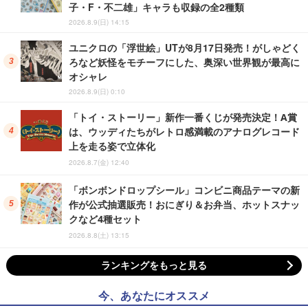
子・F・不二雄」キャラも収録の全2種類
2026.8.9(日) 14:15
ユニクロの「浮世絵」UTが8月17日発売！がしゃどく
ろなど妖怪をモチーフにした、奥深い世界観が最高に
オシャレ
2026.8.9(日) 0:10
「トイ・ストーリー」新作一番くじが発売決定！A賞
は、ウッディたちがレトロ感満載のアナログレコード
上を走る姿で立体化
2026.8.7(金) 12:40
「ボンボンドロップシール」コンビニ商品テーマの新
作が公式抽選販売！おにぎり＆お弁当、ホットスナッ
クなど4種セット
2026.8.8(土) 13:15
ランキングをもっと見る
今、あなたにオススメ