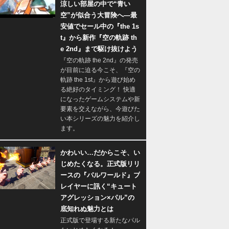
涼しい部屋の中で“青い
空”が似合う大冒険へ―最
安値でセール中の『the 1s
t』から新作『空の軌跡 th
e 2nd』まで駆け抜けよう
『空の軌跡 the 2nd』の発売
が目前に迫る今こそ、『空の
軌跡 the 1st』から遊び始め
る絶好のタイミング！ 快適
になったゲームシステムや新
要素を交えながら、今遊びた
い本シリーズの魅力を紹介し
ます。
かわいい…だからこそ、い
じめたくなる。正式版リリ
ースの『パルワールド』プ
レイヤーに訊く“キュート
アグレッション×パル”の
底知れぬ魅力とは
正式版で登場する新たなパル