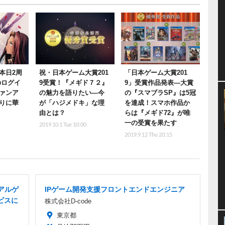
本日2周
祝・日本ゲーム大賞201
「日本ゲーム大賞201
のログイ
9受賞！『メギド７２』
9」受賞作品発表―大賞
ァンア
の魅力を語りたい―今
の『スマブラSP』は5冠
りに華
が「ハジメドキ」な理
を達成！スマホ作品か
由とは？
らは『メギド72』が唯
一の受賞を果たす
0
2019.10.1 Tue 10:00
2019.9.12 Thu 20:15
アルゲ
IPゲーム開発支援フロントエンドエンジニア
ビスに
株式会社D-code
東京都