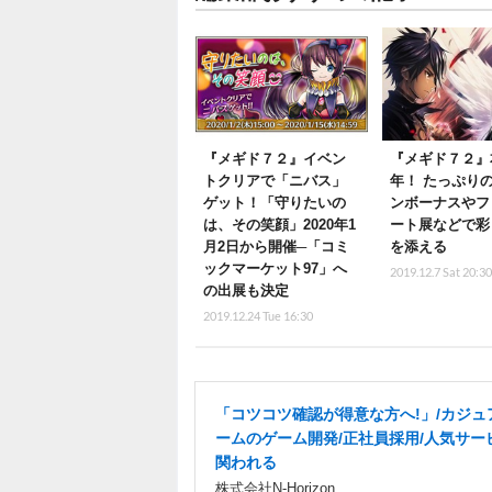
『メギド７２』イベン
『メギド７２』
トクリアで「ニバス」
年！ たっぷり
ゲット！「守りたいの
ンボーナスやフ
は、その笑顔」2020年1
ート展などで彩
月2日から開催─「コミ
を添える
ックマーケット97」へ
2019.12.7 Sat 20:3
の出展も決定
2019.12.24 Tue 16:30
「コツコツ確認が得意な方へ!」/カジュ
ームのゲーム開発/正社員採用/人気サー
関われる
株式会社N-Horizon