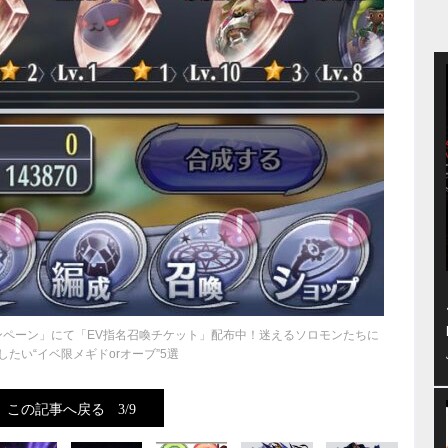
ンペーン」にて「EV指名召喚チケット」配布中！迷えるソロモンたちに
したい“イベ限メギドorオーブ”5選
この記事へ戻る
3/9