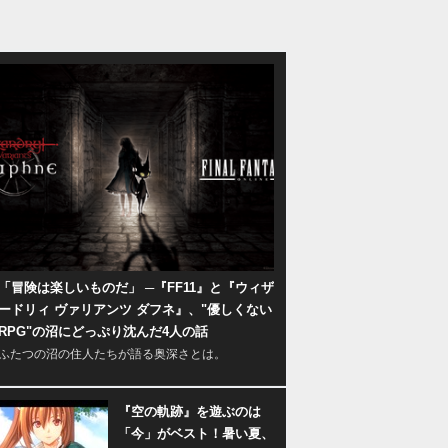
「冒険は楽しいものだ」 ─『FF11』と『ウィザ
ードリィ ヴァリアンツ ダフネ』、"優しくない
RPG"の沼にどっぷり沈んだ4人の話
ふたつの沼の住人たちが語る奥深さとは。
『空の軌跡』を遊ぶのは
「今」がベスト！暑い夏、