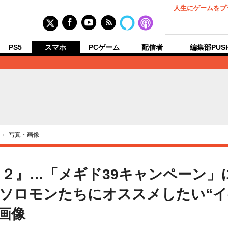
人生にゲームをプ
PS5
スマホ
PCゲーム
配信者
編集部PUS
›
写真・画像
２』…「メギド39キャンペーン」
ソロモンたちにオススメしたい“イ
・画像