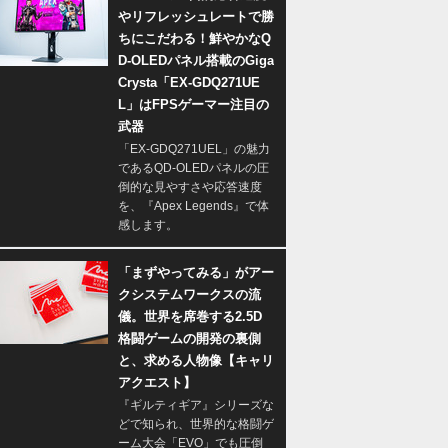
やリフレッシュレートで勝
ちにこだわる！鮮やかなQ
D-OLEDパネル搭載のGiga
Crysta「EX-GDQ271UE
L」はFPSゲーマー注目の
武器
「EX-GDQ271UEL」の魅力
であるQD-OLEDパネルの圧
倒的な見やすさや応答速度
を、『Apex Legends』で体
感します。
「まずやってみる」がアー
クシステムワークスの流
儀。世界を席巻する2.5D
格闘ゲームの開発の裏側
と、求める人物像【キャリ
アクエスト】
『ギルティギア』シリーズな
どで知られ、世界的な格闘ゲ
ーム大会「EVO」でも圧倒