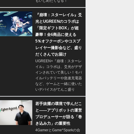
もいじめたくなる！
『崩壊：スターレイル』爻
光とUGREENのコラボは
「限定ギフトBOX」が超
豪華！全6商品に使える
5％オフクーポンやコスプ
レイヤー撮影会など、盛り
だくさんでお届け
UGREEN×『崩壊：スターレ
イル』コラボは、爻光がデザ
インされていて美しい！モバ
イルバッテリーや急速充電器
など、ゲームと一緒に使いた
いデバイスがてんこ盛り
若手抜擢の環境で学んだこ
と――アプリボットの運営
プロデューサーが語る「巻
き込み力」の重要性
4GamerとGame*Sparkの合