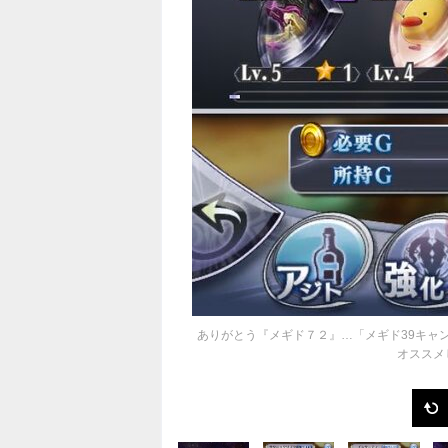
ありがとう『メギド７２』…「メギド39キャ
オススメ