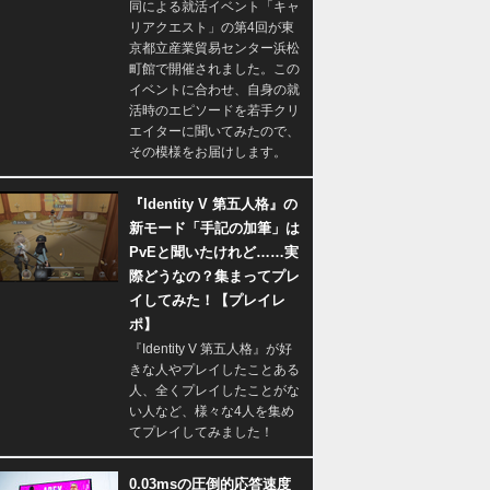
同による就活イベント「キャ
リアクエスト」の第4回が東
京都立産業貿易センター浜松
町館で開催されました。この
イベントに合わせ、自身の就
活時のエピソードを若手クリ
エイターに聞いてみたので、
その模様をお届けします。
『Identity V 第五人格』の
新モード「手記の加筆」は
PvEと聞いたけれど……実
際どうなの？集まってプレ
イしてみた！【プレイレ
ポ】
『Identity V 第五人格』が好
きな人やプレイしたことある
人、全くプレイしたことがな
い人など、様々な4人を集め
てプレイしてみました！
0.03msの圧倒的応答速度