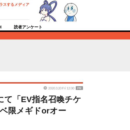
ラスするメディア
H
読者アンケート
PR
2020.3.20 Fri 12:00
にて「EV指名召喚チケ
ベ限メギドorオー