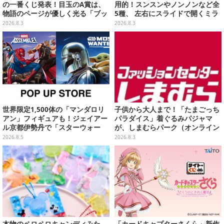
の一番くじ発表！目玉のA賞は、
用的！スンスンやノンノンなど全
物語のページが優しく光る「ブッ
5種、 左右にスライドで開くミラ
クシェイプドライト」
ーがガシャポンにて発売
2026.8.3
2026.8.3
世界限定1,500体の「マンダロリ
子供から大人まで！「たまごっち
アン」フィギュアも！ジェイアー
パラダイス」着ぐるみパジャマ
ル京都伊勢丹で「スターウォー
が、しまむらパーク（オンライン
ズ」&「マーベル」ポップアップ
ストア）にて受注生産
2026.8.5
2026.8.3
ストア開催
本物のペロペロキャンディみた
「カードキャプターさくら」新作