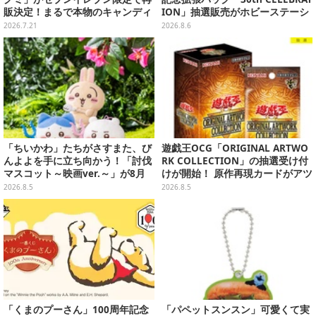
販決定！まるで本物のキャンディ
ION」抽選販売がホビーステーシ
のような、カラフルボールチェー
ョンで実施中、8月6日まで
2026.7.21
2026.8.6
ン付チャーム全8種
「ちいかわ」たちがさすまた、び
遊戯王OCG「ORIGINAL ARTWO
んよよを手に立ち向かう！「討伐
RK COLLECTION」の抽選受け付
マスコット～映画ver.～」が8月
けが開始！ 原作再現カードがアツ
中旬より順次展開
いスペシャルパック
2026.8.5
2026.8.5
「くまのプーさん」100周年記念
「パペットスンスン」可愛くて実