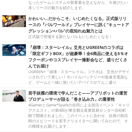
なったゲームシステムや新要素を交えながら、今遊びたい
本シリーズの魅力を紹介します。
かわいい…だからこそ、いじめたくなる。正式版リリ
ースの『パルワールド』プレイヤーに訊く“キュートア
グレッション×パル”の底知れぬ魅力とは
正式版で登場する新たなパルもいじめたくなる！
『崩壊：スターレイル』爻光とUGREENのコラボは
「限定ギフトBOX」が超豪華！全6商品に使える5％オ
フクーポンやコスプレイヤー撮影会など、盛りだくさ
んでお届け
UGREEN×『崩壊：スターレイル』コラボは、爻光がデザイ
ンされていて美しい！モバイルバッテリーや急速充電器な
ど、ゲームと一緒に使いたいデバイスがてんこ盛り
若手抜擢の環境で学んだこと――アプリボットの運営
プロデューサーが語る「巻き込み力」の重要性
4GamerとGame*Sparkの合同による就活イベント「キャリ
アクエスト」の第4回が東京都立産業貿易センター浜松町
館で開催されました。このイベントに合わせ、自身の就活
時のエピソードを若手クリエイターに聞いてみたので、そ
の模様をお届けします。