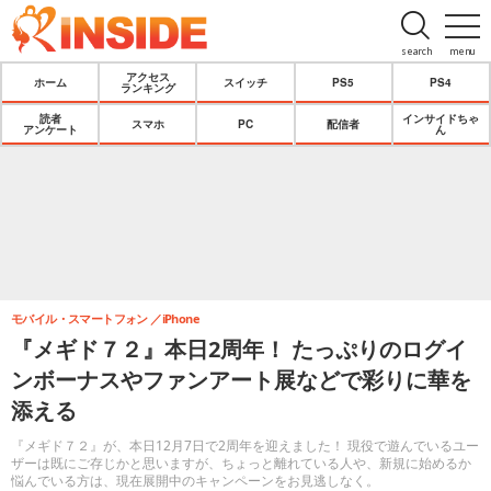
search
menu
アクセス
ホーム
スイッチ
PS5
PS4
ランキング
読者
インサイドちゃ
スマホ
PC
配信者
アンケート
ん
モバイル・スマートフォン
iPhone
『メギド７２』本日2周年！ たっぷりのログイ
ンボーナスやファンアート展などで彩りに華を
添える
『メギド７２』が、本日12月7日で2周年を迎えました！ 現役で遊んでいるユー
ザーは既にご存じかと思いますが、ちょっと離れている人や、新規に始めるか
悩んでいる方は、現在展開中のキャンペーンをお見逃しなく。