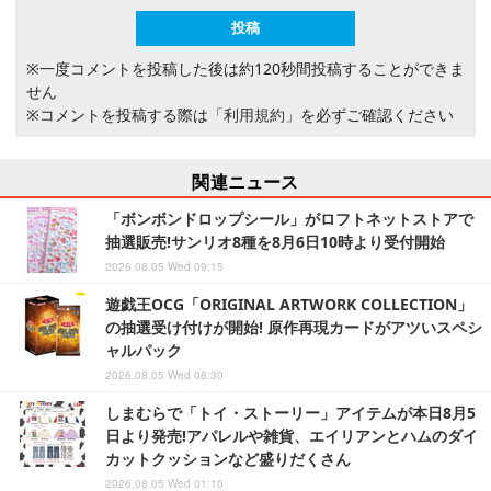
※一度コメントを投稿した後は約120秒間投稿することができま
せん
※コメントを投稿する際は
「利用規約」
を必ずご確認ください
関連ニュース
「ボンボンドロップシール」がロフトネットストアで
抽選販売!サンリオ8種を8月6日10時より受付開始
2026.08.05 Wed 09:15
遊戯王OCG「ORIGINAL ARTWORK COLLECTION」
の抽選受け付けが開始! 原作再現カードがアツいスペシ
ャルパック
2026.08.05 Wed 08:30
しまむらで「トイ・ストーリー」アイテムが本日8月5
日より発売!アパレルや雑貨、エイリアンとハムのダイ
カットクッションなど盛りだくさん
2026.08.05 Wed 01:10