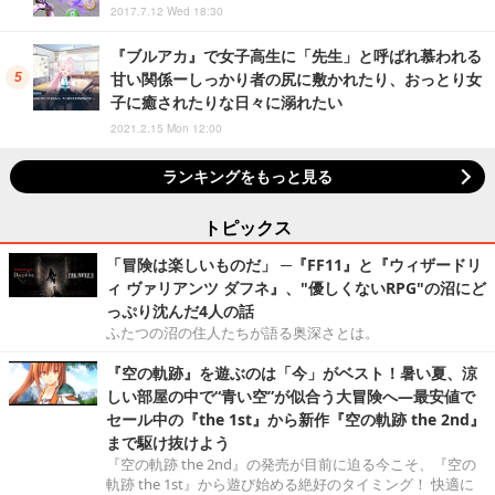
2017.7.12 Wed 18:30
『ブルアカ』で女子高生に「先生」と呼ばれ慕われる
甘い関係ーしっかり者の尻に敷かれたり、おっとり女
子に癒されたりな日々に溺れたい
2021.2.15 Mon 12:00
ランキングをもっと見る
トピックス
「冒険は楽しいものだ」 ─『FF11』と『ウィザードリ
ィ ヴァリアンツ ダフネ』、"優しくないRPG"の沼にど
っぷり沈んだ4人の話
ふたつの沼の住人たちが語る奥深さとは。
『空の軌跡』を遊ぶのは「今」がベスト！暑い夏、涼
しい部屋の中で“青い空”が似合う大冒険へ―最安値で
セール中の『the 1st』から新作『空の軌跡 the 2nd』
まで駆け抜けよう
『空の軌跡 the 2nd』の発売が目前に迫る今こそ、『空の
軌跡 the 1st』から遊び始める絶好のタイミング！ 快適に