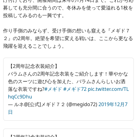
け付けており、開催期間は来年の1月14日まで。これから応
募しても充分間に合うので、冬休みを使って愛溢れる1枚を
投稿してみるのも一興です。
作り手側のみならず、受け手側の想いも窺える『メギド７
２』の2周年。絶望を希望に変える戦いは、ここから更なる
飛躍を迎えることでしょう。
【2周年記念衣装紹介】
バラムさんの2周年記念衣装をご紹介します！華やかな
色のスーツに遊び心を加えた、バラムさんらしいお洒
落な衣装ですね?
#メギド
#メギド72
pic.twitter.com/TL
hqCc9Dhu
— ルネ@[公式]メギド７２ (@megido72)
2019年12月7
日