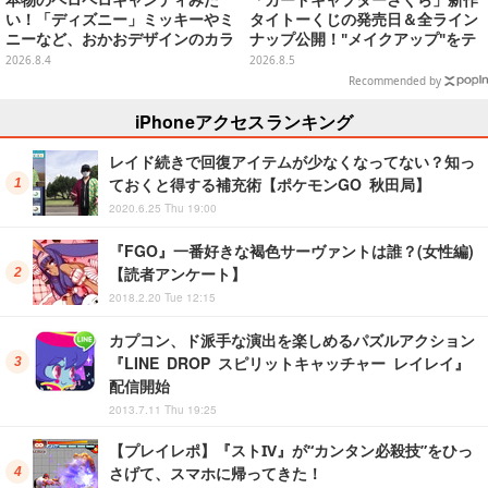
い！「ディズニー」ミッキーやミ
タイトーくじの発売日＆全ライン
ニーなど、おかおデザインのカラ
ナップ公開！"メイクアップ"をテ
フルチャーム全10種が8月31日発
ーマに、日常でも使いたくなるア
2026.8.4
2026.8.5
売
イテムがズラリ
Recommended by
iPhoneアクセスランキング
レイド続きで回復アイテムが少なくなってない？知っ
ておくと得する補充術【ポケモンGO 秋田局】
2020.6.25 Thu 19:00
『FGO』一番好きな褐色サーヴァントは誰？(女性編)
【読者アンケート】
2018.2.20 Tue 12:15
カプコン、ド派手な演出を楽しめるパズルアクション
『LINE DROP スピリットキャッチャー レイレイ』
配信開始
2013.7.11 Thu 19:25
【プレイレポ】『ストIV』が“カンタン必殺技”をひっ
さげて、スマホに帰ってきた！