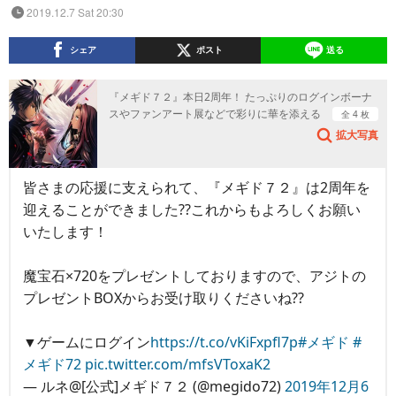
2019.12.7 Sat 20:30
シェア
ポスト
送る
『メギド７２』本日2周年！ たっぷりのログインボーナ
スやファンアート展などで彩りに華を添える
全 4 枚
拡大写真
皆さまの応援に支えられて、『メギド７２』は2周年を
迎えることができました??これからもよろしくお願い
いたします！
魔宝石×720をプレゼントしておりますので、アジトの
プレゼントBOXからお受け取りくださいね??
▼ゲームにログイン
https://t.co/vKiFxpfl7p
#メギド
#
メギド72
pic.twitter.com/mfsVToxaK2
— ルネ@[公式]メギド７２ (@megido72)
2019年12月6