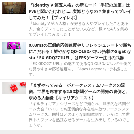
『Identity V 第五人格』の新モード「手記の加筆」は
PvEと聞いたけれど……実際どうなの？集まってプレイ
してみた！【プレイレポ】
『Identity V 第五人格』が好きな人やプレイしたことある
人、全くプレイしたことがない人など、様々な4人を集め
てプレイしてみました！
0.03msの圧倒的応答速度やリフレッシュレートで勝ち
にこだわる！鮮やかなQD-OLEDパネル搭載のGigaCry
sta「EX-GDQ271UEL」はFPSゲーマー注目の武器
「EX-GDQ271UEL」の魅力であるQD-OLEDパネルの圧倒的
な見やすさや応答速度を、『Apex Legends』で体感しま
す。
「まずやってみる」がアークシステムワークスの流
儀。世界を席巻する2.5D格闘ゲームの開発の裏側と、
求める人物像【キャリアクエスト】
『ギルティギア』シリーズなどで知られ、世界的な格闘ゲ
ーム大会「EVO」でも圧倒的な存在感を放つアークシステ
ムワークス。同社はどのような組織体制で、いかにして世
界中のファンを熱狂させるゲームを生み出しているのでし
ょうか。