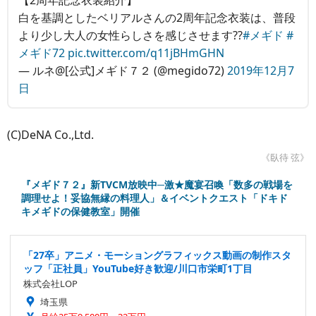
【2周年記念衣装紹介】
白を基調としたベリアルさんの2周年記念衣装は、普段
より少し大人の女性らしさを感じさせます??
#メギド
#
メギド72
pic.twitter.com/q11jBHmGHN
— ルネ@[公式]メギド７２ (@megido72)
2019年12月7
日
(C)DeNA Co.,Ltd.
《臥待 弦》
『メギド７２』新TVCM放映中─激★魔宴召喚「数多の戦場を
調理せよ！妥協無縁の料理人」＆イベントクエスト「ドキド
キメギドの保健教室」開催
「27卒」アニメ・モーショングラフィックス動画の制作スタ
ッフ「正社員」YouTube好き歓迎/川口市栄町1丁目
株式会社LOP
埼玉県