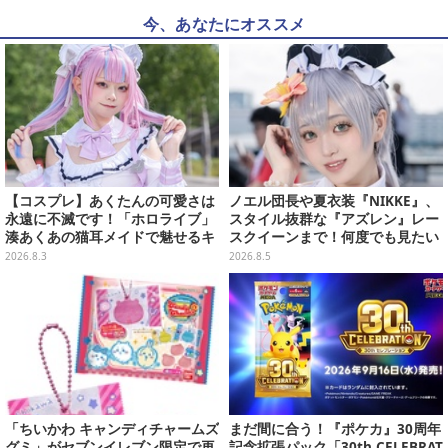
今、あなたにオススメ
【コスプレ】あくたんの可愛さは
ノエル団長や夏衣装『NIKKE』、
永遠に不滅です！「ホロライブ」
スタイル抜群な『アズレン』レー
湊あくあの猫耳メイドで魅せるキ
スクイーンまで！何度でも見たい
ュートなポーズと美脚が眩しい
「コミケ106」美女レイヤー【プ
2026.8.3
2026.8.5
【写真9枚】
レイバック】
「ちいかわ キャンディチャームズ
まだ間に合う！『ポケカ』30周年
グミ」がセブンイレブン限定で再
記念拡張パック「30th CELEBRAT