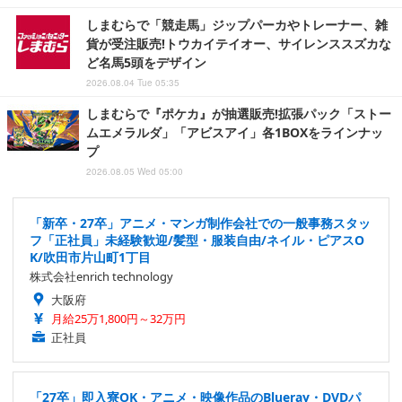
しまむらで「競走馬」ジップパーカやトレーナー、雑
貨が受注販売!トウカイテイオー、サイレンススズカな
ど名馬5頭をデザイン
2026.08.04 Tue 05:35
しまむらで『ポケカ』が抽選販売!拡張パック「ストー
ムエメラルダ」「アビスアイ」各1BOXをラインナッ
プ
2026.08.05 Wed 05:00
「新卒・27卒」アニメ・マンガ制作会社での一般事務スタッ
フ「正社員」未経験歓迎/髪型・服装自由/ネイル・ピアスO
K/吹田市片山町1丁目
株式会社enrich technology
大阪府
月給25万1,800円～32万円
正社員
「27卒」即入寮OK・アニメ・映像作品のBlueray・DVDパ