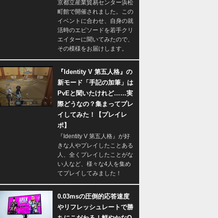
京都立産業貿易センター浜松
町館で開催されました。この
イベントに合わせ、自身の就
活時のエピソードを若手クリ
エイターに聞いてみたので、
その模様をお届けします。
『Identity V 第五人格』の
新モード「手記の加筆」は
PvEと聞いたけれど……実
際どうなの？集まってプレ
イしてみた！【プレイレ
ポ】
『Identity V 第五人格』が好
きな人やプレイしたことある
人、全くプレイしたことがな
い人など、様々な4人を集め
てプレイしてみました！
0.03msの圧倒的応答速度
やリフレッシュレートで勝
ちにこだわる！鮮やかなQ