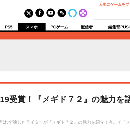
人生にゲームをプ
PS5
スマホ
PCゲーム
配信者
編集部PUS
019受賞！『メギド７２』の魅力を
思わず涙したライターが『メギド７２』の魅力を紹介！今こそ「