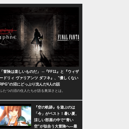
「冒険は楽しいものだ」 ─『FF11』と『ウィザ
ードリィ ヴァリアンツ ダフネ』、"優しくない
RPG"の沼にどっぷり沈んだ4人の話
ふたつの沼の住人たちが語る奥深さとは。
『空の軌跡』を遊ぶのは
「今」がベスト！暑い夏、
涼しい部屋の中で“青い
空”が似合う大冒険へ―最