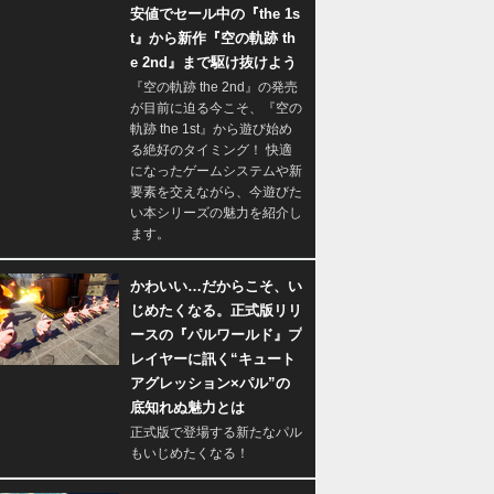
安値でセール中の『the 1s
t』から新作『空の軌跡 th
e 2nd』まで駆け抜けよう
『空の軌跡 the 2nd』の発売
が目前に迫る今こそ、『空の
軌跡 the 1st』から遊び始め
る絶好のタイミング！ 快適
になったゲームシステムや新
要素を交えながら、今遊びた
い本シリーズの魅力を紹介し
ます。
かわいい…だからこそ、い
じめたくなる。正式版リリ
ースの『パルワールド』プ
レイヤーに訊く“キュート
アグレッション×パル”の
底知れぬ魅力とは
正式版で登場する新たなパル
もいじめたくなる！