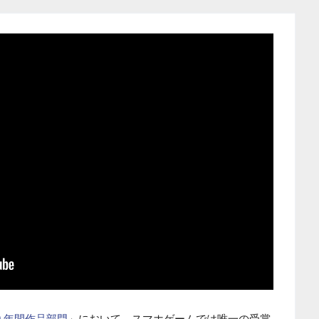
9 年間作品部門
」において、スマホゲームでは唯一の受賞