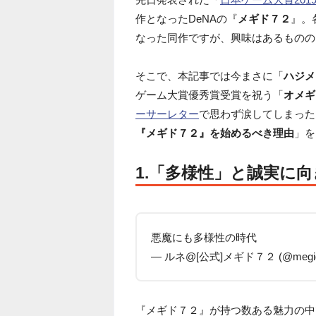
作となったDeNAの『
メギド７２
』。
なった同作ですが、興味はあるものの
そこで、本記事では今まさに「
ハジメ
ゲーム大賞優秀賞受賞を祝う「
オメギ
ーサーレター
で思わず涙してしまった
『メギド７２』を始めるべき理由
」を
1.「多様性」と誠実に
悪魔にも多様性の時代
— ルネ@[公式]メギド７２ (@megid
『メギド７２』が持つ数ある魅力の中