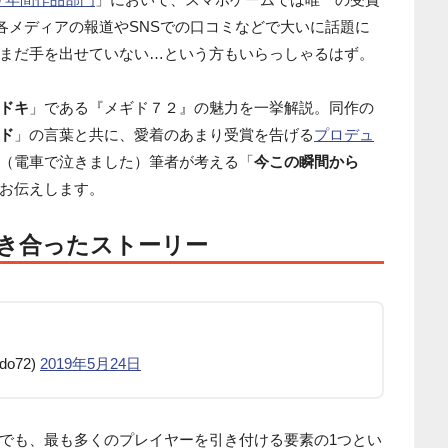
各メディアの報道やSNSでの口コミなどで大いに話題に
まだ手を出せていない…という方もいらっしゃるはず。
ドキ
」である『メギド７２』の魅力を一挙解説。同作の
ド
」の言葉と共に、愛着のあまり受賞を告げる
プロデュ
（電車で泣きました）筆者が考える「
今この瞬間から
お伝えします。
向き合ったストーリー
o72)
2019年5月24日
でも、最も多くのプレイヤーを引き付ける要素の1つとい