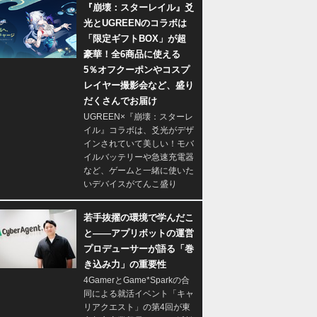
『崩壊：スターレイル』爻
光とUGREENのコラボは
「限定ギフトBOX」が超
豪華！全6商品に使える
5％オフクーポンやコスプ
レイヤー撮影会など、盛り
だくさんでお届け
UGREEN×『崩壊：スターレ
イル』コラボは、爻光がデザ
インされていて美しい！モバ
イルバッテリーや急速充電器
など、ゲームと一緒に使いた
いデバイスがてんこ盛り
若手抜擢の環境で学んだこ
と――アプリボットの運営
プロデューサーが語る「巻
き込み力」の重要性
4GamerとGame*Sparkの合
同による就活イベント「キャ
リアクエスト」の第4回が東