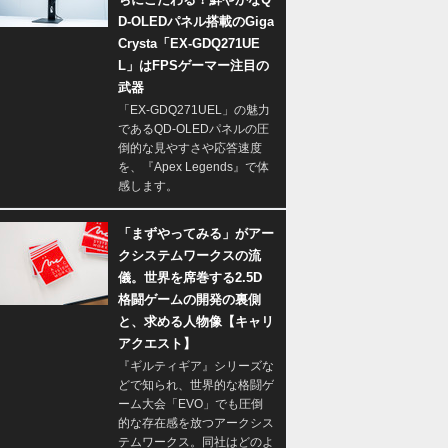
D-OLEDパネル搭載のGiga
Crysta「EX-GDQ271UE
L」はFPSゲーマー注目の
武器
「EX-GDQ271UEL」の魅力
であるQD-OLEDパネルの圧
倒的な見やすさや応答速度
を、『Apex Legends』で体
感します。
「まずやってみる」がアー
クシステムワークスの流
儀。世界を席巻する2.5D
格闘ゲームの開発の裏側
と、求める人物像【キャリ
アクエスト】
『ギルティギア』シリーズな
どで知られ、世界的な格闘ゲ
ーム大会「EVO」でも圧倒
的な存在感を放つアークシス
テムワークス。同社はどのよ