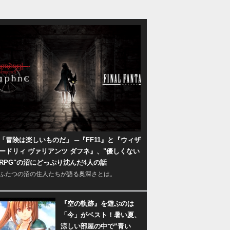
「冒険は楽しいものだ」 ─『FF11』と『ウィザ
ードリィ ヴァリアンツ ダフネ』、"優しくない
RPG"の沼にどっぷり沈んだ4人の話
ふたつの沼の住人たちが語る奥深さとは。
『空の軌跡』を遊ぶのは
「今」がベスト！暑い夏、
涼しい部屋の中で“青い