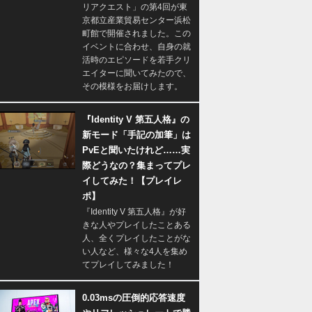
リアクエスト」の第4回が東
京都立産業貿易センター浜松
町館で開催されました。この
イベントに合わせ、自身の就
活時のエピソードを若手クリ
エイターに聞いてみたので、
その模様をお届けします。
『Identity V 第五人格』の
新モード「手記の加筆」は
PvEと聞いたけれど……実
際どうなの？集まってプレ
イしてみた！【プレイレ
ポ】
『Identity V 第五人格』が好
きな人やプレイしたことある
人、全くプレイしたことがな
い人など、様々な4人を集め
てプレイしてみました！
0.03msの圧倒的応答速度