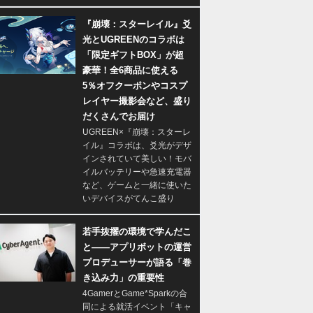
『崩壊：スターレイル』爻
光とUGREENのコラボは
「限定ギフトBOX」が超
豪華！全6商品に使える
5％オフクーポンやコスプ
レイヤー撮影会など、盛り
だくさんでお届け
UGREEN×『崩壊：スターレ
イル』コラボは、爻光がデザ
インされていて美しい！モバ
イルバッテリーや急速充電器
など、ゲームと一緒に使いた
いデバイスがてんこ盛り
若手抜擢の環境で学んだこ
と――アプリボットの運営
プロデューサーが語る「巻
き込み力」の重要性
4GamerとGame*Sparkの合
同による就活イベント「キャ