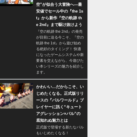
空”が似合う大冒険へ―最
安値でセール中の『the 1s
t』から新作『空の軌跡 th
e 2nd』まで駆け抜けよう
『空の軌跡 the 2nd』の発売
が目前に迫る今こそ、『空の
軌跡 the 1st』から遊び始め
る絶好のタイミング！ 快適
になったゲームシステムや新
要素を交えながら、今遊びた
い本シリーズの魅力を紹介し
ます。
かわいい…だからこそ、い
じめたくなる。正式版リリ
ースの『パルワールド』プ
レイヤーに訊く“キュート
アグレッション×パル”の
底知れぬ魅力とは
正式版で登場する新たなパル
もいじめたくなる！