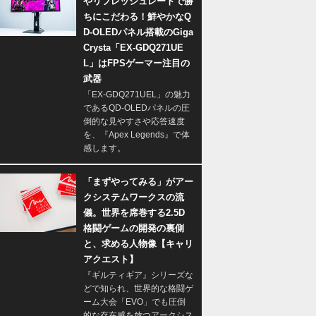
やリフレッシュレートで勝
ちにこだわる！鮮やかなQ
D-OLEDパネル搭載のGiga
Crysta「EX-GDQ271UE
L」はFPSゲーマー注目の
武器
「EX-GDQ271UEL」の魅力
であるQD-OLEDパネルの圧
倒的な見やすさや応答速度
を、『Apex Legends』で体
感します。
「まずやってみる」がアー
クシステムワークスの流
儀。世界を席巻する2.5D
格闘ゲームの開発の裏側
と、求める人物像【キャリ
アクエスト】
『ギルティギア』シリーズな
どで知られ、世界的な格闘ゲ
ーム大会「EVO」でも圧倒
的な存在感を放つアークシス