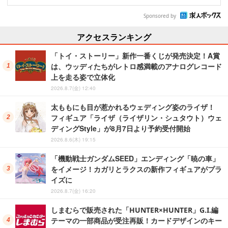
Sponsored by
アクセスランキング
「トイ・ストーリー」新作一番くじが発売決定！A賞
は、ウッディたちがレトロ感満載のアナログレコード
上を走る姿で立体化
2026.8.7(金) 12:40
太ももにも目が惹かれるウェディング姿のライザ！
フィギュア「ライザ（ライザリン・シュタウト）ウェ
ディングStyle」が8月7日より予約受付開始
2026.8.6(木) 19:15
「機動戦士ガンダムSEED」エンディング「暁の車」
をイメージ！カガリとラクスの新作フィギュアがプラ
イズに
2026.8.7(金) 16:20
しまむらで販売された「HUNTER×HUNTER」G.I.編
テーマの一部商品が受注再販！カードデザインのキー