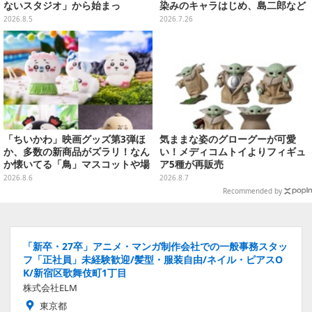
ないスタジオ」から始まっ
染みのキャラはじめ、島二郎など
た、“生活感のある日本"の作り方
セイレーン編カード全22種
2026.8.5
2026.7.26
【CEDEC2026】
「ちいかわ」映画グッズ第3弾ほ
気ままな姿のグローグーが可愛
か、多数の新商品がズラリ！なん
い！メディコムトイよりフィギュ
か懐いてる「鳥」マスコットや場
ア5種が再販売
面写アイテムなど必見のラインナ
2026.8.6
2026.8.7
ップ
Recommended by
「新卒・27卒」アニメ・マンガ制作会社での一般事務スタッ
フ「正社員」未経験歓迎/髪型・服装自由/ネイル・ピアスO
K/新宿区歌舞伎町1丁目
株式会社ELM
東京都