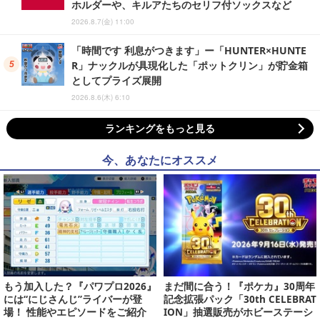
ホルダーや、キルアたちのセリフ付ソックスなど
2026.8.7(金) 11:00
「時間です 利息がつきます」ー「HUNTER×HUNTE
R」ナックルが具現化した「ポットクリン」が貯金箱
としてプライズ展開
2026.8.6(木) 6:10
ランキングをもっと見る
今、あなたにオススメ
もう加入した？『パワプロ2026』
まだ間に合う！『ポケカ』30周年
には“にじさんじ”ライバーが登
記念拡張パック「30th CELEBRAT
場！ 性能やエピソードをご紹介
ION」抽選販売がホビーステーシ