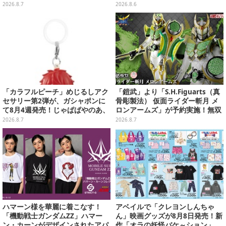
ョンで実施中、8月6日まで
2026.8.7
2026.8.6
「カラフルピーチ」めじるしアク
「鎧武」より「S.H.Figuarts（真
セサリー第2弾が、ガシャポンに
骨彫製法） 仮面ライダー斬月 メ
て8月4週発売！じゃぱぱやのあ、
ロンアームズ」が予約実施！無双
シヴァたちメンバー11名分ライン
セイバー、メロンディフェンダー
2026.8.7
2026.8.7
ナップ
が付属
ハマーン様を華麗に着こなす！
アベイルで「クレヨンしんちゃ
「機動戦士ガンダムZZ」ハマー
ん」映画グッズが8月8日発売！新
ン・カーンがデザインされたアパ
作「オラの妖怪バケ～ション」