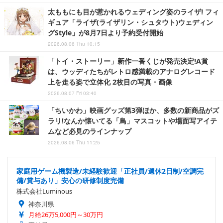
太ももにも目が惹かれるウェディング姿のライザ! フィ
ギュア「ライザ(ライザリン・シュタウト)ウェディン
グStyle」が8月7日より予約受付開始
2026.08.06 Thu 10:15
「トイ・ストーリー」新作一番くじが発売決定!A賞
は、ウッディたちがレトロ感満載のアナログレコード
上を走る姿で立体化 2枚目の写真・画像
2026.08.07 Fri 03:40
「ちいかわ」映画グッズ第3弾ほか、多数の新商品がズ
ラリ!なんか懐いてる「鳥」マスコットや場面写アイテ
ムなど必見のラインナップ
2026.08.06 Thu 11:25
家庭用ゲーム機製造/未経験歓迎「正社員/週休2日制/空調完
備/賞与あり」安心の研修制度完備
株式会社Luminous
神奈川県
月給26万5,000円～30万円