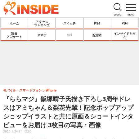
search
menu
アクセス
ホーム
スイッチ
PS5
PS4
ランキング
読者
インサイドちゃ
スマホ
PC
配信者
アンケート
ん
モバイル・スマートフォン
iPhone
『ららマジ』飯塚晴子氏描き下ろし3周年ドレ
スはアミちゃん＆梨花先輩！記念ポップアップ
ショップイラストと共に原画＆ショートインタ
ビューをお届け 3枚目の写真・画像
2020.1.24 Fri 12:00