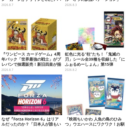
レルが販売
や、「ヘンダーランド」「暗黒タ
2026.8.7
2026.8.3
マタマ」などをフィーチャー
『ワンピース カードゲーム』4周
虹色に光る“柱”たち！「鬼滅の
年パック「世界最強の戦士」がプ
刃」シール全39種を収録した「に
レバンで抽選販売！新旧四皇が揃
ふぉるめーしょん」第15弾
い踏み、刃牙作者が描く「カイド
2026.8.7
2026.8.2
ウ」も
なぜ『Forza Horizon 6』はリア
「映画ちいかわ 人魚の島のひみ
ルだったのか？「日本人が誰もい
つ」ウエハースにワクワク！お馴