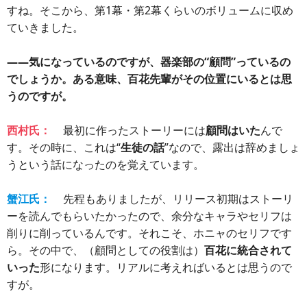
すね。そこから、第1幕・第2幕くらいのボリュームに収め
ていきました。
――気になっているのですが、器楽部の“顧問”っているの
でしょうか。ある意味、百花先輩がその位置にいるとは思
うのですが。
西村氏：
最初に作ったストーリーには
顧問はいた
んで
す。その時に、これは“
生徒の話
”なので、露出は辞めましょ
うという話になったのを覚えています。
蟹江氏：
先程もありましたが、リリース初期はストーリ
ーを読んでもらいたかったので、余分なキャラやセリフは
削りに削っているんです。それこそ、ホニャのセリフです
ら。その中で、（顧問としての役割は）
百花に統合されて
いった
形になります。リアルに考えればいるとは思うので
すが。