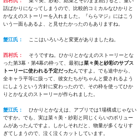
西村氏：
菜々美、紗彩、結菜とそのまま続けると、重い
話ばかりになってしまうので、比較的コミカルなひかりと
かなえのストーリーを入れました。『ららマジ』にはこう
いう一面もあるよ、と見せたかったのもありますね。
蟹江氏：
ここはいろいろと変更がありましたね。
西村氏：
そうですね。ひかりとかなえのストーリーとな
った第3幕・第4幕の枠って、最初は
菜々美と紗彩のサブス
トーリーに使われる予定だった
んですよ。でも途中から、
全キャラ平等に扱って、彼女たちがちゃんと愛されるよう
にしようという方針に変わったので、その枠を使ってひか
りとかなえのストーリーが作られました。
蟹江氏：
ひかりとかなえは、アプリでは1場構成じゃない
ですか。でも、実は菜々美・紗彩と同じくらいのボリュー
ムがあったんですよ。しかしそれだと、物量が多くなりす
ぎてしまうので、泣く泣くカットしています。