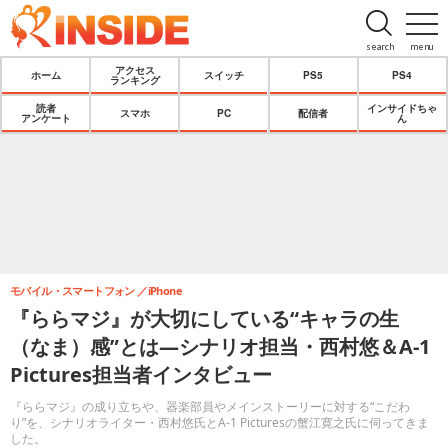
search
menu
アクセス
ホーム
スイッチ
PS5
PS4
ランキング
読者
インサイドちゃ
スマホ
PC
配信者
アンケート
ん
モバイル・スマートフォン
iPhone
『ららマジ』が大切にしている“キャラの生
（なま）感”とは―シナリオ担当・西村悠＆A-1
Pictures担当者インタビュー
『ららマジ』の成り立ちや、器楽部員やメインストーリーに対する“こだわ
り”を、シナリオライター・西村悠氏とA-1 Picturesの蟹江寛之氏に伺ってきま
した。