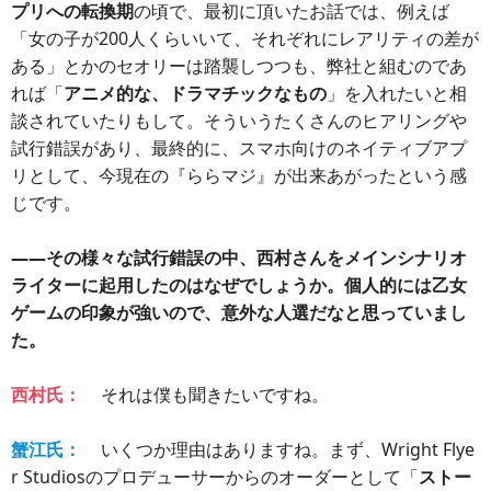
プリへの転換期
の頃で、最初に頂いたお話では、例えば
「女の子が200人くらいいて、それぞれにレアリティの差が
ある」とかのセオリーは踏襲しつつも、弊社と組むのであ
れば「
アニメ的な、ドラマチックなもの
」を入れたいと相
談されていたりもして。そういうたくさんのヒアリングや
試行錯誤があり、最終的に、スマホ向けのネイティブアプ
リとして、今現在の『ららマジ』が出来あがったという感
じです。
――その様々な試行錯誤の中、西村さんをメインシナリオ
ライターに起用したのはなぜでしょうか。個人的には乙女
ゲームの印象が強いので、意外な人選だなと思っていまし
た。
西村氏：
それは僕も聞きたいですね。
蟹江氏：
いくつか理由はありますね。まず、Wright Flye
r Studiosのプロデューサーからのオーダーとして「
ストー