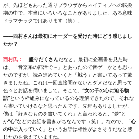
が、先ほどもあった通りブラウザからネイティブへの転換
期の中で、本当にいろいろなことがありました。ある意味
ドラマチックではあります（笑）。
――西村さんは最初にオーダーを受けた時にどう感じまし
たか？
西村氏：
盛りだくさん
だなと。最初に企画書を見た時
は、「音楽系の部活で～」とあったので音ゲーかとも思っ
たのですが、読み進めていくと「
戦う
」と書いてあって驚
きましたね。これは一回直接聞かないとダメだなと思って
色々とお話を伺いまして。そこで、“
女の子の心に迫る物
語
”という枠組みになっているのを理解できたので、それな
ら書いていけるなと思ったんです。先程もありましたが、
僕は「好きなものを書いてくれ」と言われると、“夢”と
か“心”などのお話を書きがちなんです（笑）。なので、「
心
の中に入っていく
」というお話は相性がよさそうだなと感
じたのを覚えていますね。