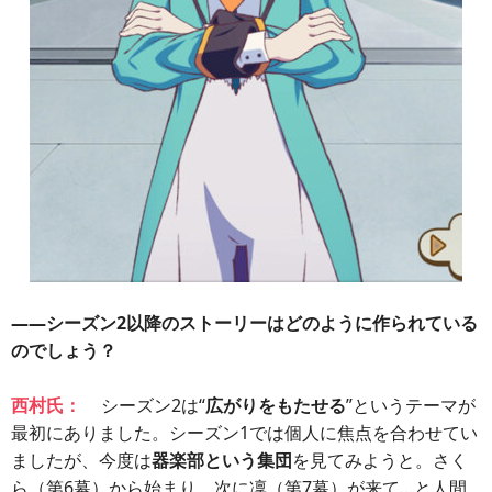
――シーズン2以降のストーリーはどのように作られている
のでしょう？
西村氏：
シーズン2は“
広がりをもたせる
”というテーマが
最初にありました。シーズン1では個人に焦点を合わせてい
ましたが、今度は
器楽部という集団
を見てみようと。さく
ら（第6幕）から始まり、次に凜（第7幕）が来て…と人間