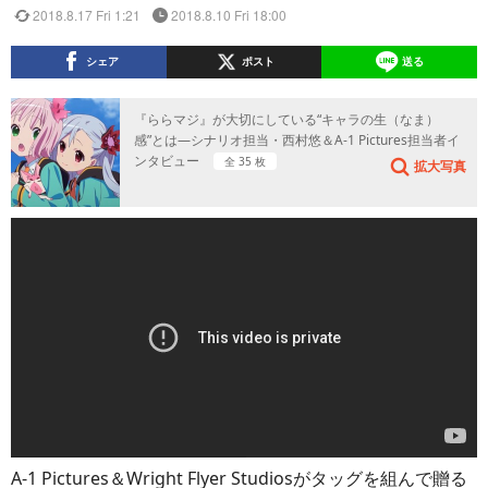
2018.8.17 Fri 1:21
2018.8.10 Fri 18:00
シェア
ポスト
送る
『ららマジ』が大切にしている“キャラの生（なま）
感”とは―シナリオ担当・西村悠＆A-1 Pictures担当者イ
ンタビュー
全 35 枚
拡大写真
A-1 Pictures＆Wright Flyer Studiosがタッグを組んで贈る