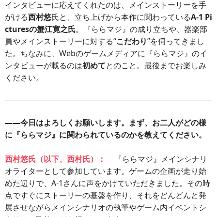
インタビューに応えてくれたのは、メインストーリーを手
がける
西村悠
氏と、立ち上げから本作に関わっている
A-1 Pi
cturesの蟹江寛之氏
。『ららマジ』の成り立ちや、器楽部
員やメインストーリーに対する“
こだわり
”を伺ってきまし
た。ちなみに、Webのゲームメディアに『ららマジ』のイ
ンタビューが載るのは
初めて
とのこと。最後までお楽しみ
ください。
――今日はよろしくお願いします。まず、お二人がどの様
に『ららマジ』に関わられているのかを教えてください。
西村悠氏（以下、西村氏）：
『ららマジ』メインシナリ
オライターとして参加しています。ゲームの企画が走り始
めた辺りで、A-1さんに声をかけていただきました。その時
点ですぐにストーリーの基盤を作り、それをどんどんと発
展させながらメインシナリオの執筆やゲーム内イベントシ