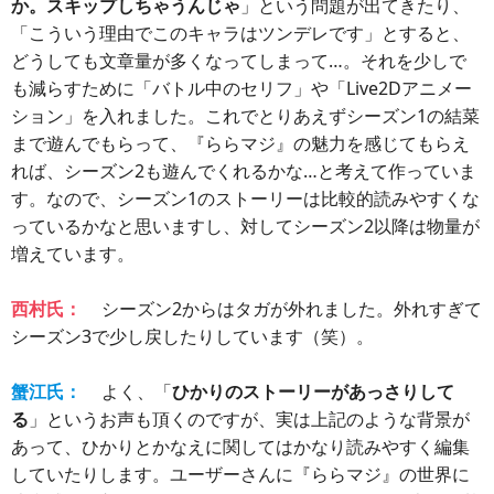
か。スキップしちゃうんじゃ
」という問題が出てきたり、
「こういう理由でこのキャラはツンデレです」とすると、
どうしても文章量が多くなってしまって…。それを少しで
も減らすために「バトル中のセリフ」や「Live2Dアニメー
ション」を入れました。これでとりあえずシーズン1の結菜
まで遊んでもらって、『ららマジ』の魅力を感じてもらえ
れば、シーズン2も遊んでくれるかな…と考えて作っていま
す。なので、シーズン1のストーリーは比較的読みやすくな
っているかなと思いますし、対してシーズン2以降は物量が
増えています。
西村氏：
シーズン2からはタガが外れました。外れすぎて
シーズン3で少し戻したりしています（笑）。
蟹江氏：
よく、「
ひかりのストーリーがあっさりして
る
」というお声も頂くのですが、実は上記のような背景が
あって、ひかりとかなえに関してはかなり読みやすく編集
していたりします。ユーザーさんに『ららマジ』の世界に