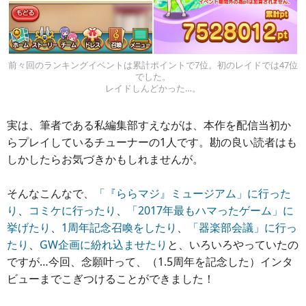
前々回のランキングイベントは累計ポイントで7位。初のレイドでは47位
でした。
レイドしんどかった…。
実は、筆者である私編集部すえながは、本作を配信当初か
らプレイしているチューナーの1人です。勘の良い読者はも
しかしたらお気づきかもしれませんが。
そんなこんなで、
「『ららマジ』ミュージアム」に行った
り
、
コミケに行ったり
、
「2017年最もハマったゲーム」に
挙げたり
、
1周年記念召喚をしたり
、
「器楽部会議」に行っ
たり
、
GW企画に紛れ込ませたり
と、いろいろやっていたの
ですが…今回、念願叶って、（1.5周年を記念した）インタ
ビューまでこぎつけることができました！