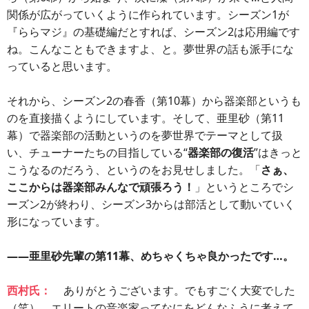
関係が広がっていくように作られています。シーズン1が
『ららマジ』の基礎編だとすれば、シーズン2は応用編です
ね。こんなこともできますよ、と。夢世界の話も派手にな
っていると思います。
それから、シーズン2の春香（第10幕）から器楽部というも
のを直接描くようにしています。そして、亜里砂（第11
幕）で器楽部の活動というのを夢世界でテーマとして扱
い、チューナーたちの目指している“
器楽部の復活
”はきっと
こうなるのだろう、というのをお見せしました。「
さぁ、
ここからは器楽部みんなで頑張ろう！
」というところでシ
ーズン2が終わり、シーズン3からは部活として動いていく
形になっています。
――亜里砂先輩の第11幕、めちゃくちゃ良かったです…。
西村氏：
ありがとうございます。でもすごく大変でした
（笑）。エリートの音楽家ってなにをどんなふうに考えて