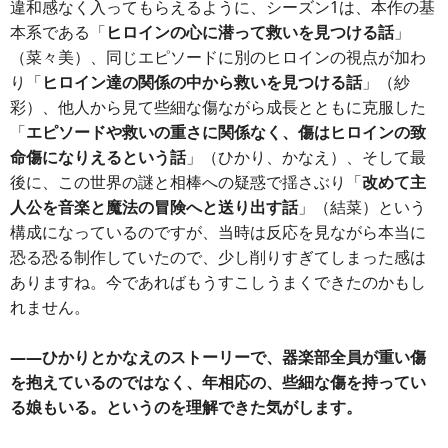
違和感なく入ってもらえるように、シーズン1は、本作の基
本系である「
ヒロインの心に潜って救いを見つける話
」
（菜々美）、同じエピソードに別のヒロインの視点が加わ
り「
ヒロイン達の関係の中から救いを見つける話
」（紗
彩）、他人から見て些細な傷ながら成長とともに克服した
「
エピソードや救いの重さに関係なく、傷はヒロインの致
命傷になりえるという話
」（ひかり、かなえ）、そして最
後に、この世界の謎と相棒への疑惑で揺さぶり「
改めて主
人公を音楽と魔法の冒険へと送り出す話
」（結菜）という
構成になっているのですが、当時は反応を見ながら本当に
恐る恐る制作していたので、少し削りすぎてしまった感は
ありますね。今であればもうすこしうまくできたのかもし
れません。
――ひかりとかなえのストーリーで、器楽部全員が重い傷
を抱えているのではなく、年相応の、些細な傷を持ってい
る娘もいる。というのを理解できた気がします。