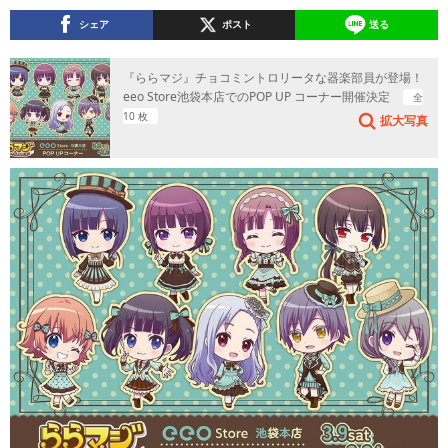
シェア
ポスト
送る
『ららマジ』チョコミントロリータな器楽部員が登場！
eeo Store池袋本店でのPOP UP コーナー開催決定
全
10 枚
拡大写真