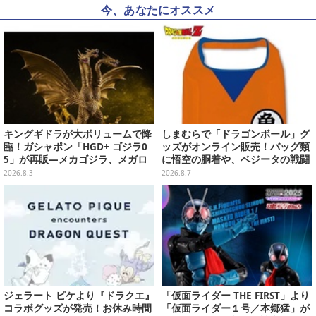
今、あなたにオススメ
キングギドラが大ボリュームで降
しまむらで「ドラゴンボール」グ
臨！ガシャポン「HGD+ ゴジラ0
ッズがオンライン販売！バッグ類
5」が再販―メカゴジラ、メガロ
に悟空の胴着や、ベジータの戦闘
なども揃った全4種
服を大胆デザイン
2026.8.3
2026.8.7
ジェラート ピケより『ドラクエ』
「仮面ライダー THE FIRST」より
コラボグッズが発売！お休み時間
「仮面ライダー１号／本郷猛」が