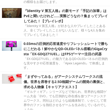
の模様をお届けします。
『Identity V 第五人格』の新モード「手記の加筆」は
PvEと聞いたけれど……実際どうなの？集まってプレイ
してみた！【プレイレポ】
『Identity V 第五人格』が好きな人やプレイしたことある
人、全くプレイしたことがない人など、様々な4人を集め
てプレイしてみました！
0.03msの圧倒的応答速度やリフレッシュレートで勝ち
にこだわる！鮮やかなQD-OLEDパネル搭載のGigaCry
sta「EX-GDQ271UEL」はFPSゲーマー注目の武器
「EX-GDQ271UEL」の魅力であるQD-OLEDパネルの圧倒的
な見やすさや応答速度を、『Apex Legends』で体感しま
す。
「まずやってみる」がアークシステムワークスの流
儀。世界を席巻する2.5D格闘ゲームの開発の裏側と、
求める人物像【キャリアクエスト】
『ギルティギア』シリーズなどで知られ、世界的な格闘ゲ
ーム大会「EVO」でも圧倒的な存在感を放つアークシステ
ムワークス。同社はどのような組織体制で、いかにして世
界中のファンを熱狂させるゲームを生み出しているのでし
ょうか。