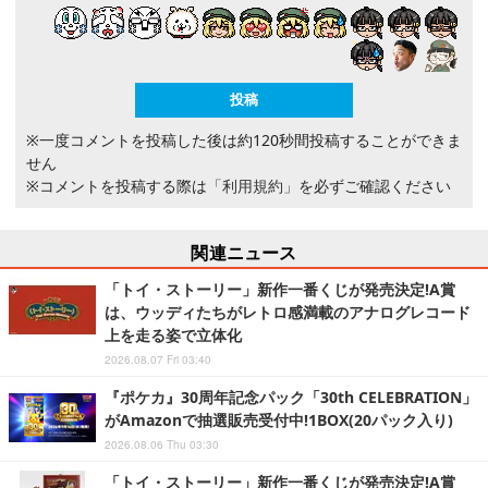
※一度コメントを投稿した後は約120秒間投稿することができま
せん
※コメントを投稿する際は
「利用規約」
を必ずご確認ください
関連ニュース
「トイ・ストーリー」新作一番くじが発売決定!A賞
は、ウッディたちがレトロ感満載のアナログレコード
上を走る姿で立体化
2026.08.07 Fri 03:40
『ポケカ』30周年記念パック「30th CELEBRATION」
がAmazonで抽選販売受付中!1BOX(20パック入り)
2026.08.06 Thu 03:30
「トイ・ストーリー」新作一番くじが発売決定!A賞