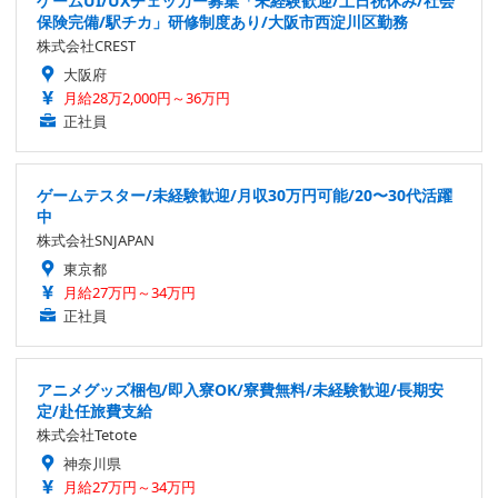
ゲームUI/UXチェッカー募集「未経験歓迎/土日祝休み/社会
保険完備/駅チカ」研修制度あり/大阪市西淀川区勤務
株式会社CREST
大阪府
月給28万2,000円～36万円
正社員
ゲームテスター/未経験歓迎/月収30万円可能/20〜30代活躍
中
株式会社SNJAPAN
東京都
月給27万円～34万円
正社員
アニメグッズ梱包/即入寮OK/寮費無料/未経験歓迎/長期安
定/赴任旅費支給
株式会社Tetote
神奈川県
月給27万円～34万円