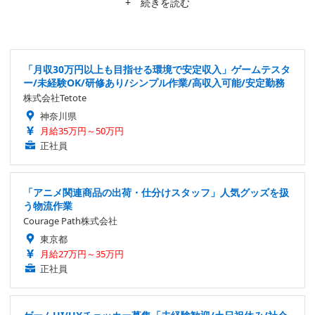
ム・ソフトウェアの「ソウルシリーズ」や、2020年にサービスを終
+ 続きを読む
了した『ららマジ』に特に思い入れがある他、毎年の『Call of Dut
y』に一喜一憂したり、『アクアノートの休日』『FOREVER BLU
E』の新作を待ち望んでいたりする。
「月収30万円以上も目指せる環境で安定収入」ゲームテスタ
ー/未経験OK/研修あり/シンプル作業/高収入可能/安定勤務
株式会社Tetote
神奈川県
月給35万円～50万円
正社員
「アニメ関連商品の出荷・仕分けスタッフ」人気グッズを扱
う物流作業
Courage Path株式会社
東京都
月給27万円～35万円
正社員