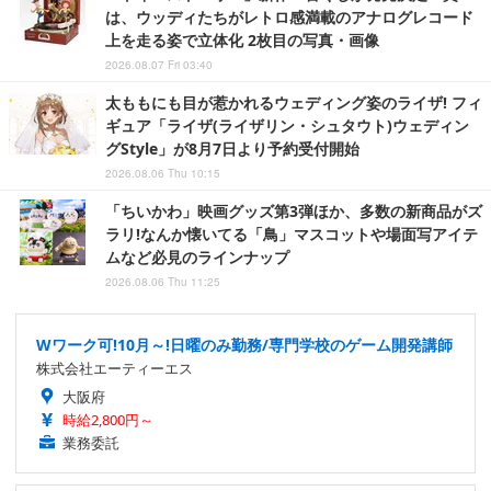
は、ウッディたちがレトロ感満載のアナログレコード
上を走る姿で立体化 2枚目の写真・画像
2026.08.07 Fri 03:40
太ももにも目が惹かれるウェディング姿のライザ! フィ
ギュア「ライザ(ライザリン・シュタウト)ウェディン
グStyle」が8月7日より予約受付開始
2026.08.06 Thu 10:15
「ちいかわ」映画グッズ第3弾ほか、多数の新商品がズ
ラリ!なんか懐いてる「鳥」マスコットや場面写アイテ
ムなど必見のラインナップ
2026.08.06 Thu 11:25
Wワーク可!10月～!日曜のみ勤務/専門学校のゲーム開発講師
株式会社エーティーエス
大阪府
時給2,800円～
業務委託