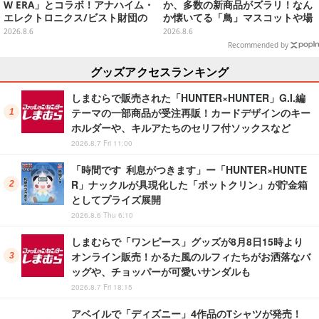
W ERA」とコラボ！アナハイム・
か、多数の新商品がズラリ！なん
エレクトロニクス/ビスト財団の
か懐いてる「鳥」マスコットや場
キャップが予約開始
面写アイテムなど必見のラインナ
2026.8.6
2026.8.6
ップ
Recommended by
グッズアクセスランキング
しまむらで販売された「HUNTER×HUNTER」G.I.編
テーマの一部商品が受注再販！カードデザインのキー
ホルダーや、キルアたちのセリフ付ソックスなど
2026.8.7 Fri 11:00
「時間です 利息がつきます」ー「HUNTER×HUNTE
R」ナックルが具現化した「ポットクリン」が貯金箱
としてプライズ展開
2026.8.6 Thu 6:10
しまむらで「ワンピース」グッズが8月8日15時より
オンライン販売！かるた風のルフィたちがお洒落なバ
ッグや、チョッパーが可愛いサンダルも
2026.8.7 Fri 18:15
アベイルで「ディズニー」4作品のTシャツが発売！