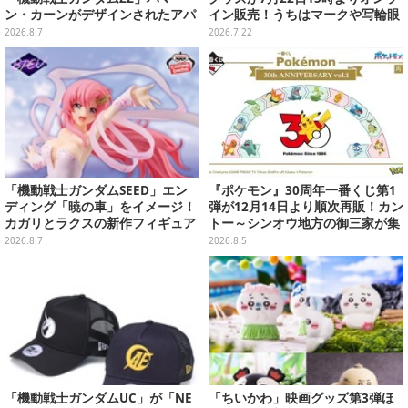
ン・カーンがデザインされたアパ
イン販売！うちはマークや写輪眼
レルが販売
の寝具、枕カバーなど豊富なデザ
2026.8.7
2026.7.22
イン
「機動戦士ガンダムSEED」エン
『ポケモン』30周年一番くじ第1
ディング「暁の車」をイメージ！
弾が12月14日より順次再販！カン
カガリとラクスの新作フィギュア
トー～シンオウ地方の御三家が集
がプライズに
まった時計、ぬいぐるみなど記念
2026.8.7
2026.8.5
グッズ盛りだくさん
「機動戦士ガンダムUC」が「NE
「ちいかわ」映画グッズ第3弾ほ