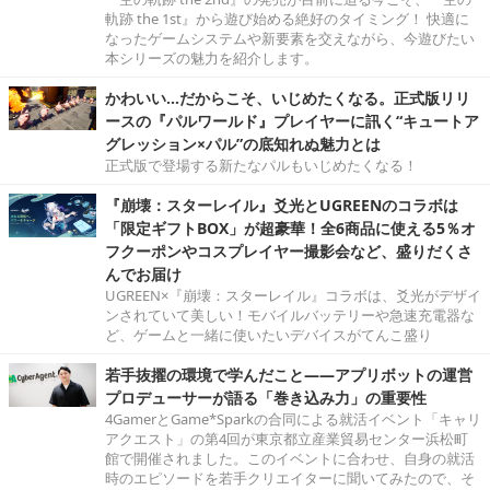
軌跡 the 1st』から遊び始める絶好のタイミング！ 快適に
なったゲームシステムや新要素を交えながら、今遊びたい
本シリーズの魅力を紹介します。
かわいい…だからこそ、いじめたくなる。正式版リリ
ースの『パルワールド』プレイヤーに訊く“キュートア
グレッション×パル”の底知れぬ魅力とは
正式版で登場する新たなパルもいじめたくなる！
『崩壊：スターレイル』爻光とUGREENのコラボは
「限定ギフトBOX」が超豪華！全6商品に使える5％オ
フクーポンやコスプレイヤー撮影会など、盛りだくさ
んでお届け
UGREEN×『崩壊：スターレイル』コラボは、爻光がデザイ
ンされていて美しい！モバイルバッテリーや急速充電器な
ど、ゲームと一緒に使いたいデバイスがてんこ盛り
若手抜擢の環境で学んだこと――アプリボットの運営
プロデューサーが語る「巻き込み力」の重要性
4GamerとGame*Sparkの合同による就活イベント「キャリ
アクエスト」の第4回が東京都立産業貿易センター浜松町
館で開催されました。このイベントに合わせ、自身の就活
時のエピソードを若手クリエイターに聞いてみたので、そ