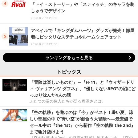
「トイ・ストーリー」や「スティッチ」のキャラを刺
しゅうでデザイン
2026.8.7 Fri 23:30
アベイルで『キングダムハーツ』グッズが発売！部屋
着にピッタリなステテコやルームウェアセット
2026.8.7 Fri 21:30
ランキングをもっと見る
トピックス
「冒険は楽しいものだ」 ─『FF11』と『ウィザードリ
ィ ヴァリアンツ ダフネ』、"優しくないRPG"の沼にど
っぷり沈んだ4人の話
ふたつの沼の住人たちが語る奥深さとは。
『空の軌跡』を遊ぶのは「今」がベスト！暑い夏、涼
しい部屋の中で“青い空”が似合う大冒険へ―最安値で
セール中の『the 1st』から新作『空の軌跡 the 2nd』
まで駆け抜けよう
『空の軌跡 the 2nd』の発売が目前に迫る今こそ、『空の