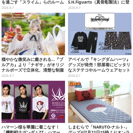
を過ごす「スライム」らのルーム
S.H.Figuarts（真骨彫製法）に登
ウェア、雑貨など多数ラインナッ
場！8月18日より予約受付開始
2026.8.7
2026.8.7
プ
穏やかな微笑みに癒される…『ブ
アベイルで『キングダムハーツ』
ルアカ』より「ナギサ」がオリジ
グッズが発売！部屋着にピッタリ
ナルポーズで立体化、清楚な制服
なステテコやルームウェアセット
は白の彩色にこだわり
2026.8.7
2026.8.7
ハマーン様を華麗に着こなす！
しまむらで「NARUTO-ナルト-」
「機動戦士ガンダムZZ」ハマー
グッズが7月22日15時よりオンラ