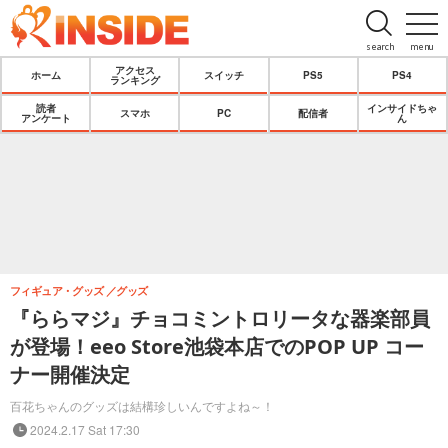
search
menu
アクセス
ホーム
スイッチ
PS5
PS4
ランキング
読者
インサイドちゃ
スマホ
PC
配信者
アンケート
ん
フィギュア・グッズ
グッズ
『ららマジ』チョコミントロリータな器楽部員
が登場！eeo Store池袋本店でのPOP UP コー
ナー開催決定
百花ちゃんのグッズは結構珍しいんですよね～！
2024.2.17 Sat 17:30