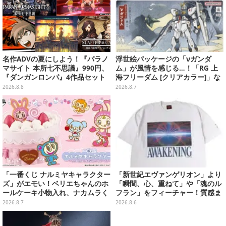
名作ADVの夏にしよう！『パラノ
浮世絵パッケージの「νガンダ
マサイト 本所七不思議』990円、
ム」が風情を感じる…！「RG 上
『ダンガンロンパ』4作品セット
海フリーダム [クリアカラー]」な
で3,060円、“お紳士”な恋愛ADV
どガンプラ2商品が8月順次発売
2026.8.8
2026.8.7
は1,192円！【eショップのお薦め
セール】
「一番くじ ナルミヤキャラクター
「新世紀エヴァンゲリオン」より
ズ」がエモい！ベリエちゃんのホ
「瞬間、心、重ねて」や「魂のル
ールケーキ小物入れ、ナカムラく
フラン」をフィーチャー！質感ま
んのマスコットなどがズラリ
でこだわった高級Tシャツが8月7
2026.8.7
2026.8.6
日発売