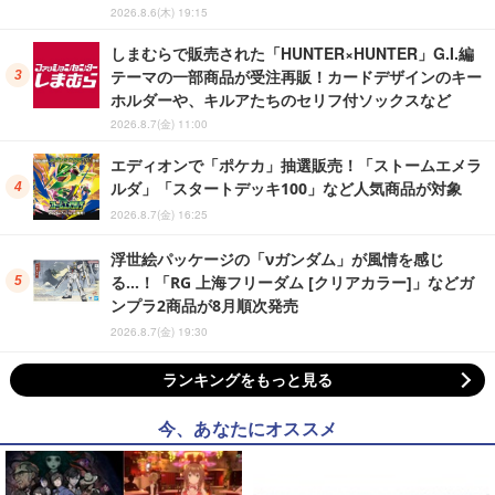
2026.8.6(木) 19:15
しまむらで販売された「HUNTER×HUNTER」G.I.編
テーマの一部商品が受注再販！カードデザインのキー
ホルダーや、キルアたちのセリフ付ソックスなど
2026.8.7(金) 11:00
エディオンで「ポケカ」抽選販売！「ストームエメラ
ルダ」「スタートデッキ100」など人気商品が対象
2026.8.7(金) 16:25
浮世絵パッケージの「νガンダム」が風情を感じ
る…！「RG 上海フリーダム [クリアカラー]」などガ
ンプラ2商品が8月順次発売
2026.8.7(金) 19:30
ランキングをもっと見る
今、あなたにオススメ