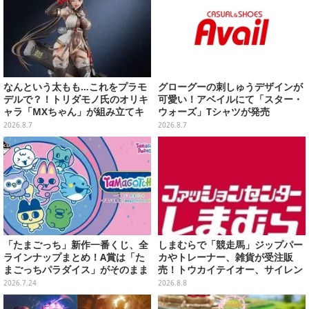
なんという太もも…これをプラモ
グローグーの刺しゅうデザインが
デルで？！トリダモノ氏のオリキ
可愛い！アベイルにて「スター・
ャラ「MXちゃん」が組み立てキ
ウォーズ」Tシャツが発売
ット化―持ってるケースはレール
2026.8.7
2026.8.7
ガンに変形
「たまごっち」新作一番くじ、全
しまむらで「競走馬」ジップパー
ラインナップまとめ！A賞は「た
カやトレーナー、雑貨が受注販
まごっちパラダイス」がそのまま
売！トウカイテイオー、サイレン
ビッグサイズになったアラームク
ススズカなど名馬をデザイン
2026.7.24
2026.8.8
ロック