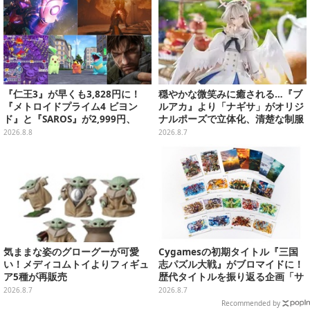
『仁王3』が早くも3,828円に！
穏やかな微笑みに癒される…『ブ
『メトロイドプライム4 ビヨン
ルアカ』より「ナギサ」がオリジ
ド』と『SAROS』が2,999円、
ナルポーズで立体化、清楚な制服
『メタルギアソリッド Δ』は2,49
は白の彩色にこだわり
2026.8.8
2026.8.7
9円─ゲオ店舗＆ストアのゲームセ
ールは8月8日から
気ままな姿のグローグーが可愛
Cygamesの初期タイトル『三国
い！メディコムトイよりフィギュ
志パズル大戦』がブロマイドに！
ア5種が再販売
歴代タイトルを振り返る企画「サ
イゲームス メモリーズ」との連動
2026.8.7
2026.8.7
企画、全20種がコンビニで発売中
Recommended by