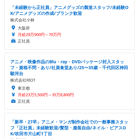
「未経験から正社員」アニメグッズの製造スタッフ/未経験O
K/アニメグッズの作成/ブランク歓迎
株式会社小林
大阪府
月給29万900円～70万円
正社員
アニメ・映像作品のBlu・ray・DVDパッケージ封入スタッ
フ・資格不問・あり/社員食堂あり/25〜35歳・千代田区神田
駿河台
株式会社RIOT
東京都
月給23万5,500円～35万8,800円
正社員
「新卒・27卒」アニメ・マンガ制作会社での一般事務スタッ
フ「正社員」未経験歓迎/髪型・服装自由/ネイル・ピアスO
K/吹田市片山町1丁目