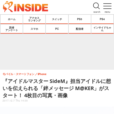
search
menu
アクセス
ホーム
スイッチ
PS5
PS4
ランキング
読者
インサイドちゃ
スマホ
PC
配信者
アンケート
ん
モバイル・スマートフォン
iPhone
『アイドルマスター SideM』担当アイドルに想
いを伝えられる「絆メッセージ M@KER」がス
タート！ 4枚目の写真・画像
2017.12.7 Thu 14:00