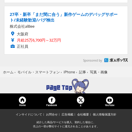
27卒・新卒「まだ間に合う」新作ゲームのデバッグサポー
ト/未経験歓迎/バグ検出
株式会社alBee
大阪府
月給25万6,700円～32万円
正社員
Sponsored by
写真・画像
ホーム
›
モバイル・スマートフォン
›
iPhone
›
記事
›
Home
Facebook
YouTube
X
インサイドについて
お問合せ
広告掲載
会社概要
個人情報保護方針
紹介した商品/サービスを購入、契約した場合に、
売上の一部が弊社サイトに還元されることがあります。