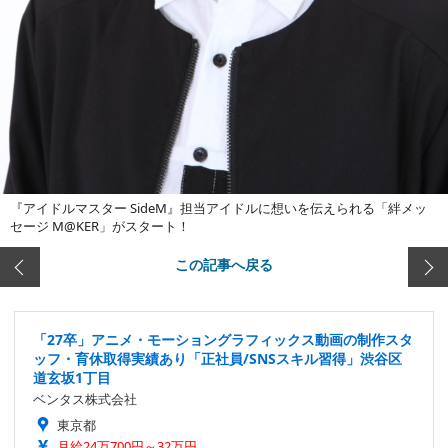
『アイドルマスター SideM』担当アイドルに想いを伝えられる「絆メッ
セージ M@KER」がスタート！
この記事へ戻る
「27卒」アニメ・モーショングラフィックス動画の制作スタ
ッフ・育休取得実績あり「正社員/SNSスキル習得」渋谷区
道玄坂1丁目
ベンタス株式会社
東京都
月給24万700円～32万円