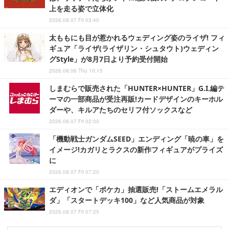
上を走る姿で立体化
2026.08.07 Fri 03:40
太ももにも目が惹かれるウェディング姿のライザ! フィ
ギュア「ライザ(ライザリン・シュタウト)ウェディン
グStyle」が8月7日より予約受付開始
2026.08.06 Thu 10:15
しまむらで販売された「HUNTER×HUNTER」G.I.編テ
ーマの一部商品が受注再販!カードデザインのキーホル
ダーや、キルアたちのセリフ付ソックスなど
2026.08.07 Fri 02:00
「機動戦士ガンダムSEED」エンディング「暁の車」を
イメージ!カガリとラクスの新作フィギュアがプライズ
に
2026.08.07 Fri 07:20
エディオンで「ポケカ」抽選販売!「ストームエメラル
ダ」「スタートデッキ100」など人気商品が対象
2026.08.07 Fri 07:25