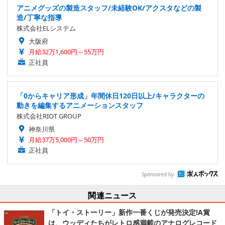
アニメグッズの製造スタッフ/未経験OK/アクスタなどの製
造/丁寧な指導
株式会社ELシステム
大阪府
月給32万1,600円～55万円
正社員
「0からキャリア形成」年間休日120日以上/キャラクターの
動きを編集するアニメーションスタッフ
株式会社RIOT GROUP
神奈川県
月給37万5,000円～50万円
正社員
Sponsored by
関連ニュース
「トイ・ストーリー」新作一番くじが発売決定!A賞
は、ウッディたちがレトロ感満載のアナログレコード