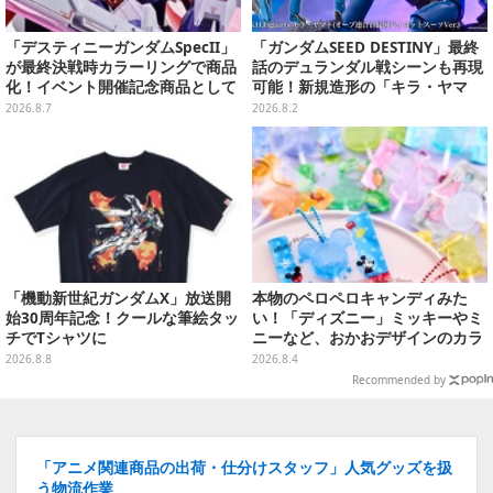
「デスティニーガンダムSpecII」
「ガンダムSEED DESTINY」最終
が最終決戦時カラーリングで商品
話のデュランダル戦シーンも再現
化！イベント開催記念商品として
可能！新規造形の「キラ・ヤマ
METAL ROBOT魂に新登場
ト」アクションフィギュアが予約
2026.8.7
2026.8.2
受付実施
「機動新世紀ガンダムX」放送開
本物のペロペロキャンディみた
始30周年記念！クールな筆絵タッ
い！「ディズニー」ミッキーやミ
チでTシャツに
ニーなど、おかおデザインのカラ
フルチャーム全10種が8月31日発
2026.8.8
2026.8.4
売
Recommended by
「アニメ関連商品の出荷・仕分けスタッフ」人気グッズを扱
う物流作業