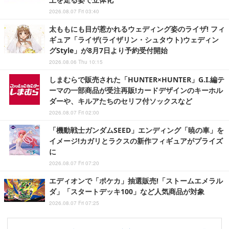
2026.08.07 Fri 03:40
太ももにも目が惹かれるウェディング姿のライザ! フィ
ギュア「ライザ(ライザリン・シュタウト)ウェディン
グStyle」が8月7日より予約受付開始
2026.08.06 Thu 10:15
しまむらで販売された「HUNTER×HUNTER」G.I.編テ
ーマの一部商品が受注再販!カードデザインのキーホル
ダーや、キルアたちのセリフ付ソックスなど
2026.08.07 Fri 02:00
「機動戦士ガンダムSEED」エンディング「暁の車」を
イメージ!カガリとラクスの新作フィギュアがプライズ
に
2026.08.07 Fri 07:20
エディオンで「ポケカ」抽選販売!「ストームエメラル
ダ」「スタートデッキ100」など人気商品が対象
2026.08.07 Fri 07:25