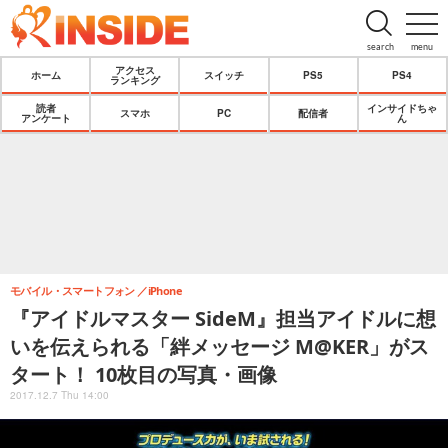
search
menu
アクセス
ホーム
スイッチ
PS5
PS4
ランキング
読者
インサイドちゃ
スマホ
PC
配信者
アンケート
ん
モバイル・スマートフォン
iPhone
『アイドルマスター SideM』担当アイドルに想
いを伝えられる「絆メッセージ M@KER」がス
タート！ 10枚目の写真・画像
2017.12.7 Thu 14:00