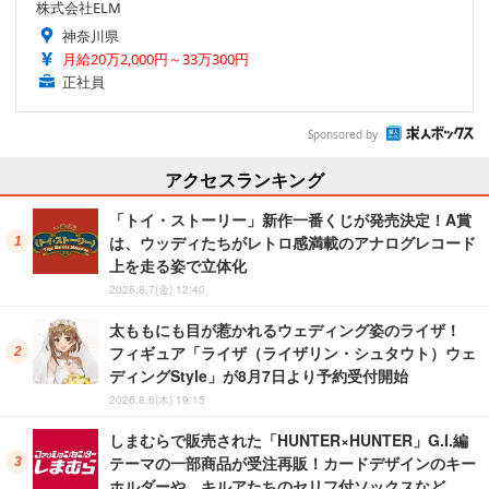
株式会社ELM
神奈川県
月給20万2,000円～33万300円
正社員
Sponsored by
アクセスランキング
「トイ・ストーリー」新作一番くじが発売決定！A賞
は、ウッディたちがレトロ感満載のアナログレコード
上を走る姿で立体化
2026.8.7(金) 12:40
太ももにも目が惹かれるウェディング姿のライザ！
フィギュア「ライザ（ライザリン・シュタウト）ウェ
ディングStyle」が8月7日より予約受付開始
2026.8.6(木) 19:15
しまむらで販売された「HUNTER×HUNTER」G.I.編
テーマの一部商品が受注再販！カードデザインのキー
ホルダーや、キルアたちのセリフ付ソックスなど