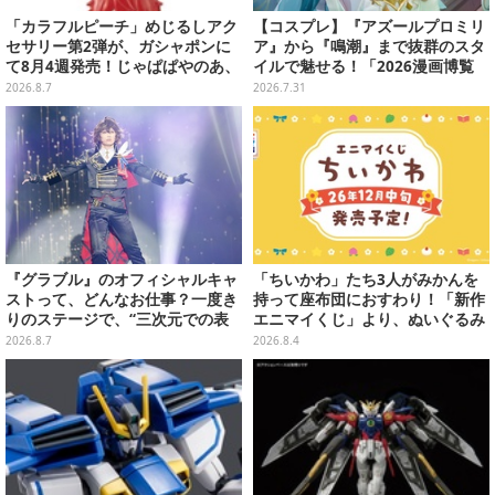
「カラフルピーチ」めじるしアク
【コスプレ】『アズールプロミリ
セサリー第2弾が、ガシャポンに
ア』から『鳴潮』まで抜群のスタ
て8月4週発売！じゃぱぱやのあ、
イルで魅せる！「2026漫画博覧
シヴァたちメンバー11名分ライン
会」百花繚乱の台湾美女12選【写
2026.8.7
2026.7.31
ナップ
真37枚】
『グラブル』のオフィシャルキャ
「ちいかわ」たち3人がみかんを
ストって、どんなお仕事？一度き
持って座布団におすわり！「新作
りのステージで、“三次元での表
エニマイくじ」より、ぬいぐるみ
現”に全力を懸けるキャスト陣の
画像が初公開
2026.8.7
2026.8.4
舞台裏【インタビュー】