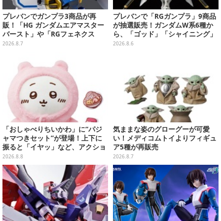
プレバンでガンプラ3商品が再
プレバンで「RGガンプラ」9商品
販！「HG ガンダムエアマスター
が抽選販売！ガンダムW系6種か
バースト」や「RGフェネクス
ら、「ゴッド」「シャイニング」
（ナラティブVer.）」も
まで
2026.8.7
2026.8.6
「おしゃべりちいかわ」に“パジ
気ままな姿のグローグーが可愛
ャマつきセット”が登場！上下に
い！メディコムトイよりフィギュ
振ると「イヤッ」など、アクショ
ア5種が再販売
ンに応じて喋ってくれる
2026.8.8
2026.8.7