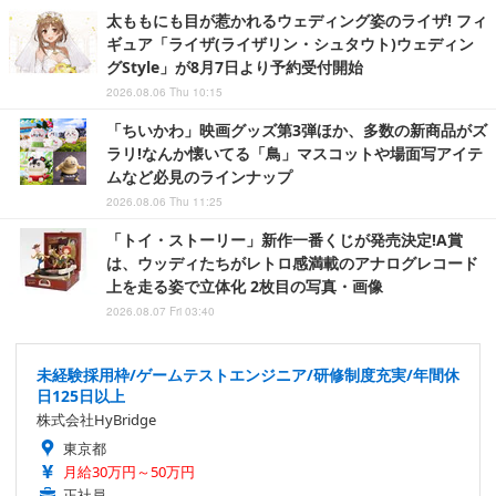
太ももにも目が惹かれるウェディング姿のライザ! フィ
ギュア「ライザ(ライザリン・シュタウト)ウェディン
グStyle」が8月7日より予約受付開始
2026.08.06 Thu 10:15
「ちいかわ」映画グッズ第3弾ほか、多数の新商品がズ
ラリ!なんか懐いてる「鳥」マスコットや場面写アイテ
ムなど必見のラインナップ
2026.08.06 Thu 11:25
「トイ・ストーリー」新作一番くじが発売決定!A賞
は、ウッディたちがレトロ感満載のアナログレコード
上を走る姿で立体化 2枚目の写真・画像
2026.08.07 Fri 03:40
未経験採用枠/ゲームテストエンジニア/研修制度充実/年間休
日125日以上
株式会社HyBridge
東京都
月給30万円～50万円
正社員