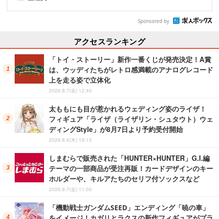
Sponsored by
アクセスランキング
「トイ・ストーリー」新作一番くじが発売決定！A賞
は、ウッディたちがレトロ感満載のアナログレコード
上を走る姿で立体化
2026.8.7(金) 12:40
太ももにも目が惹かれるウェディング姿のライザ！
フィギュア「ライザ（ライザリン・シュタウト）ウェ
ディングStyle」が8月7日より予約受付開始
2026.8.6(木) 19:15
しまむらで販売された「HUNTER×HUNTER」G.I.編
テーマの一部商品が受注再販！カードデザインのキー
ホルダーや、キルアたちのセリフ付ソックスなど
2026.8.7(金) 11:00
「機動戦士ガンダムSEED」エンディング「暁の車」
をイメージ！カガリとラクスの新作フィギュアがプラ