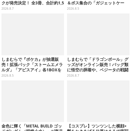
クが発売決定！ 全3冊、合計約1,5
＆ボス集合の「ガジェットケー
00ページの大ボリュームでシリー
ス」ほか9プライズが8月順次展開
2026.8.7
2026.8.5
ズ30年を振り返る
しまむらで『ポケカ』が抽選販
しまむらで「ドラゴンボール」グ
売！拡張パック「ストームエメラ
ッズがオンライン販売！バッグ類
ルダ」「アビスアイ」各1BOXを
に悟空の胴着や、ベジータの戦闘
ラインナップ
服を大胆デザイン
2026.8.5
2026.8.7
金色に輝く「METAL BUILD ゴッ
【コスプレ】ツンツンした横顔×