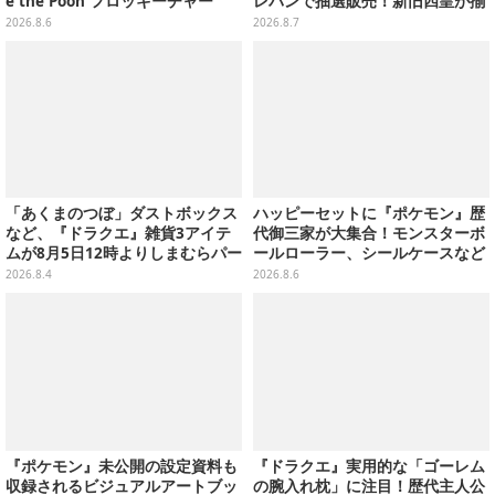
e the Pooh フロッキーチャー
レバンで抽選販売！新旧四皇が揃
ム」ふわふわでどれも可愛い全4
い踏み、刃牙作者が描く「カイド
2026.8.6
2026.8.7
種
ウ」も
「あくまのつぼ」ダストボックス
ハッピーセットに『ポケモン』歴
など、『ドラクエ』雑貨3アイテ
代御三家が大集合！モンスターボ
ムが8月5日12時よりしまむらパー
ールローラー、シールケースなど
ク（オンラインストア）にて販
全12種
2026.8.4
2026.8.6
売！
『ポケモン』未公開の設定資料も
『ドラクエ』実用的な「ゴーレム
収録されるビジュアルアートブッ
の腕入れ枕」に注目！歴代主人公