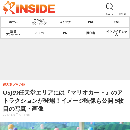
search
menu
アクセス
ホーム
スイッチ
PS5
PS4
ランキング
読者
インサイドちゃ
スマホ
PC
配信者
アンケート
ん
任天堂
その他
USJの任天堂エリアには『マリオカート』のア
トラクションが登場！イメージ映像も公開 5枚
目の写真・画像
2017.6.8 Thu 11:55