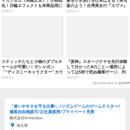
ドガンダム（明鏡止水）」が商品
髪をかきあげる仕草はまるで実写
化！日輪エフェクトも本商品用に
版のよう！台湾美女の『エヴァ』
刷新した豪華仕様
制服アスカが美しすぎた【写真8
2026.8.7
2026.8.7
枚】
スティッチたちと小物のダブルチ
『原神』スネージナヤを先行体験
ャームが可愛い！ガシャポン
して分かった8のこと―場所によ
「“ディズニーキャラクター” カラ
っては5秒で死ぬ極寒ゲージ、列
フルマルチチャーム」が発売
車は“ダイナミック途中下車”可能
2026.8.6
2026.8.7
など自由度高め
Recommended by
「使いやすさを守る仕事!」/リズムゲームのゲームテスター/
服装自由相談可/正社員採用/プライベート充実
株式会社N-Horizon
埼玉県