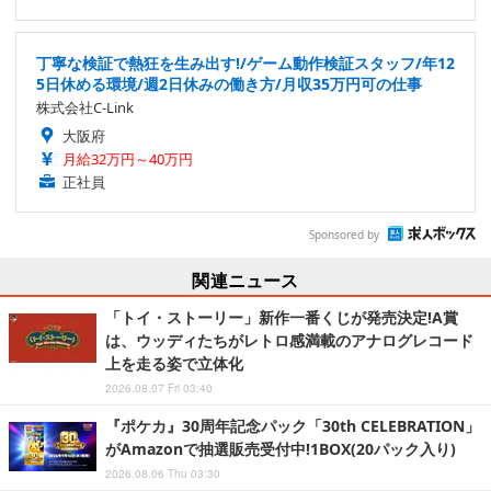
丁寧な検証で熱狂を生み出す!/ゲーム動作検証スタッフ/年12
5日休める環境/週2日休みの働き方/月収35万円可の仕事
株式会社C-Link
大阪府
月給32万円～40万円
正社員
Sponsored by
関連ニュース
「トイ・ストーリー」新作一番くじが発売決定!A賞
は、ウッディたちがレトロ感満載のアナログレコード
上を走る姿で立体化
2026.08.07 Fri 03:40
『ポケカ』30周年記念パック「30th CELEBRATION」
がAmazonで抽選販売受付中!1BOX(20パック入り)
2026.08.06 Thu 03:30