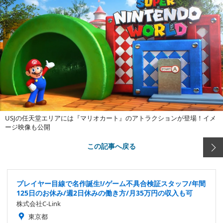
USJの任天堂エリアには『マリオカート』のアトラクションが登場！イメ
ージ映像も公開
この記事へ戻る
プレイヤー目線で名作誕生!/ゲーム不具合検証スタッフ/年間
125日のお休み/週2日休みの働き方/月35万円の収入も可
株式会社C-Link
東京都