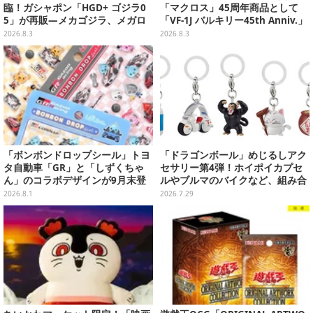
臨！ガシャポン「HGD+ ゴジラ0
「マクロス」45周年商品として
5」が再販―メカゴジラ、メガロ
「VF-1J バルキリー45th Anniv.」
なども揃った全4種
が予約開始
2026.8.3
2026.8.3
「ボンボンドロップシール」トヨ
「ドラゴンボール」めじるしアク
タ自動車「GR」と「しずくちゃ
セサリー第4弾！ホイポイカプセ
ん」のコラボデザインが9月末登
ルやブルマのバイクなど、組み合
場！くま吉らも描かれた全4柄
わせても楽しい全5種
2026.8.1
2026.7.29