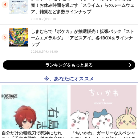
売！お休み時間を過ごす「スライム」らのルームウェ
ア、雑貨など多数ラインナップ
2026.8.7(金) 0:10
しまむらで『ポケカ』が抽選販売！拡張パック「スト
ームエメラルダ」「アビスアイ」各1BOXをラインナ
ップ
2026.8.5(水) 14:00
ランキングをもっと見る
今、あなたにオススメ
自分だけの斬魄刀で死神になれ
「ちいかわ」ガーリーなスペシャ