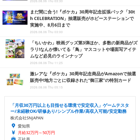
2026.08.06 Thu 03:30
まだ間に合う!『ポケカ』30周年記念拡張パック「30t
h CELEBRATION」抽選販売がホビーステーションで
実施中、8月6日まで
2026.08.06 Thu 03:00
「ちいかわ」映画グッズ第3弾ほか、多数の新商品がズ
ラリ!なんか懐いてる「鳥」マスコットや場面写アイテ
ムなど必見のラインナップ
2026.08.06 Thu 11:25
激レアな『ポケカ』30周年記念商品がAmazonで抽選
販売中!地方ごとに収録された“御三家”の特別カード
2026.08.06 Thu 05:15
「月収30万円以上も目指せる環境で安定収入」ゲームテスタ
ー/未経験OK/研修あり/シンプル作業/高収入可能/安定勤務
株式会社SNJAPAN
愛知県
月給32万円～50万円
正社員