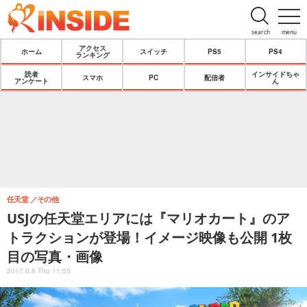
search
menu
アクセス
ホーム
スイッチ
PS5
PS4
ランキング
読者
インサイドちゃ
スマホ
PC
配信者
アンケート
ん
任天堂
その他
USJの任天堂エリアには『マリオカート』のア
トラクションが登場！イメージ映像も公開 1枚
目の写真・画像
2017.6.8 Thu 11:55