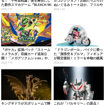
る！「千年血戦篇」後を舞台にし
ルコレクション！お顔たっぷりの
た新作スマホゲーム『BLEACH Mi
ぬいぐるみトートほか、フリルや
rrors High』クローズドβテスト
リボンが可愛いTシャツなどが発
2026.7.31
2026.7.22
レポート
売
『ポケカ』拡張パック「ストーム
「ドラゴンボール」バイクに乗っ
エメラルダ」収録カード追加公
た「孫悟空＆ブルマ」フィギュア
開！「メガグソクムシャex」や、
が限定復刻！ミラーを本物の鏡風
2枚1組で使うスタジアムがさらに
や、ブルマの目元が映りこむ描写
2026.7.10
2026.8.5
登場
にできるステッカーを収録
キングギドラが大ボリュームで降
これが「バルキリー」の原点！