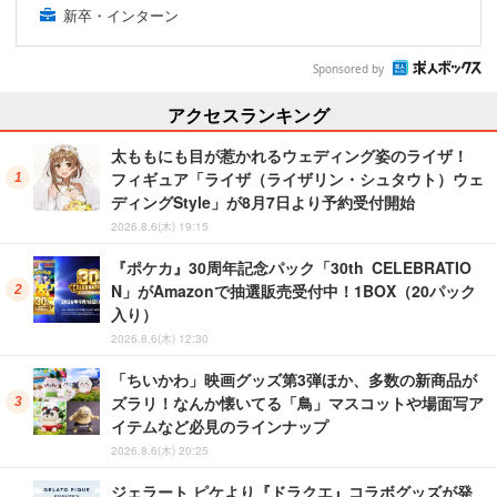
新卒・インターン
Sponsored by
アクセスランキング
太ももにも目が惹かれるウェディング姿のライザ！
フィギュア「ライザ（ライザリン・シュタウト）ウェ
ディングStyle」が8月7日より予約受付開始
2026.8.6(木) 19:15
『ポケカ』30周年記念パック「30th CELEBRATIO
N」がAmazonで抽選販売受付中！1BOX（20パック
入り）
2026.8.6(木) 12:30
「ちいかわ」映画グッズ第3弾ほか、多数の新商品が
ズラリ！なんか懐いてる「鳥」マスコットや場面写ア
イテムなど必見のラインナップ
2026.8.6(木) 20:25
ジェラート ピケより『ドラクエ』コラボグッズが発