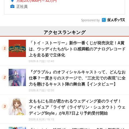
月給25万600円～32万円
正社員
Sponsored by
アクセスランキング
「トイ・ストーリー」新作一番くじが発売決定！A賞
は、ウッディたちがレトロ感満載のアナログレコード
上を走る姿で立体化
2026.8.7(金) 12:40
『グラブル』のオフィシャルキャストって、どんなお
仕事？一度きりのステージで、“三次元での表現”に全
力を懸けるキャスト陣の舞台裏【インタビュー】
2026.8.7(金) 12:00
太ももにも目が惹かれるウェディング姿のライザ！
フィギュア「ライザ（ライザリン・シュタウト）ウェ
ディングStyle」が8月7日より予約受付開始
2026.8.6(木) 19:15