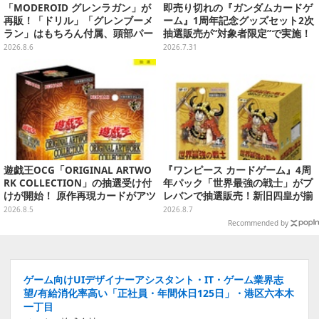
「MODEROID グレンラガン」が
即売り切れの『ガンダムカードゲ
再販！「ドリル」「グレンブーメ
ーム』1周年記念グッズセット2次
ラン」はもちろん付属、頭部パー
抽選販売が“対象者限定”で実施！
ツを組み替えると「ラガン」も再
プレバン全会員向け3次抽選も
2026.8.6
2026.7.31
現可能
遊戯王OCG「ORIGINAL ARTWO
『ワンピース カードゲーム』4周
RK COLLECTION」の抽選受け付
年パック「世界最強の戦士」がプ
けが開始！ 原作再現カードがアツ
レバンで抽選販売！新旧四皇が揃
いスペシャルパック
い踏み、刃牙作者が描く「カイド
2026.8.5
2026.8.7
ウ」も
Recommended by
ゲーム向けUIデザイナーアシスタント・IT・ゲーム業界志
望/有給消化率高い「正社員・年間休日125日」・港区六本木
一丁目