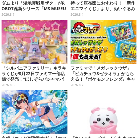
ダムより「湿地帯戦用ザク」がR
持って座布団におすわり！「新作
OBOT魂新シリーズ「MS MUSEU
エニマイくじ」より、ぬいぐるみ
M」で商品化！博物館イメージの
画像が初公開
2026.8.7
2026.8.4
ベースも注目
「シルバニアファミリー」キラキ
ファミマで「メガレックウザ」
ラくじが8月22日ファミマ一部店
「ピカチュウ&ゼラオラ」がもら
舗で発売！“ほしぞらパジャマパ
える！『ポケモンフレンダ』キャ
ーティ”をテーマに、お人形や建
ンペーンが8月11日開始
2026.8.6
2026.8.7
物がラインナップ