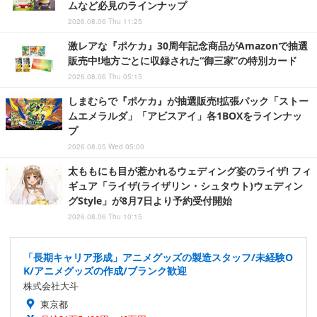
ムなど必見のラインナップ
2026.08.06 Thu 11:25
激レアな『ポケカ』30周年記念商品がAmazonで抽選
販売中!地方ごとに収録された“御三家”の特別カード
2026.08.06 Thu 05:15
しまむらで『ポケカ』が抽選販売!拡張パック「ストー
ムエメラルダ」「アビスアイ」各1BOXをラインナッ
プ
2026.08.05 Wed 05:00
太ももにも目が惹かれるウェディング姿のライザ! フィ
ギュア「ライザ(ライザリン・シュタウト)ウェディン
グStyle」が8月7日より予約受付開始
2026.08.06 Thu 10:15
「長期キャリア形成」アニメグッズの製造スタッフ/未経験O
K/アニメグッズの作成/ブランク歓迎
株式会社大斗
東京都