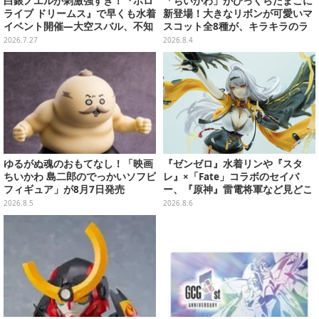
白銀ノエルが刺激強すぎ！『ホロ
「ちいかわ」がびっくらたまごに
ライブ ドリームス』で早くも水着
新登場！大きなリボンが可愛いマ
イベント開催―大空スバル、不知
スコット全8種が、キラキラのラ
火フレアら5人が夏の装いで登場
メ入り入浴剤から飛び出す
2026.7.27
2026.8.4
ゆるがぬ魂のおもてなし！「映画
『ゼンゼロ』水着リンや『スタ
ちいかわ 島二郎のでっかいソフビ
レ』×「Fate」コラボのセイバ
フィギュア」が8月7日発売
ー、『原神』雷電将軍など見どこ
ろ満載！「ワンフェス」に出展の
2026.8.5
2026.8.6
「HoYoverse」関連フィギュアを
ご紹介【WF2026】