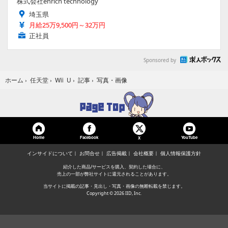
株式会社enrich technology
埼玉県
月給25万9,500円～32万円
正社員
Sponsored by
写真・画像
ホーム
›
任天堂
›
Wii U
›
記事
›
Home
Facebook
YouTube
X
インサイドについて
お問合せ
広告掲載
会社概要
個人情報保護方針
紹介した商品/サービスを購入、契約した場合に、
売上の一部が弊社サイトに還元されることがあります。
当サイトに掲載の記事・見出し・写真・画像の無断転載を禁じます。
Copyright © 2026 IID, Inc.