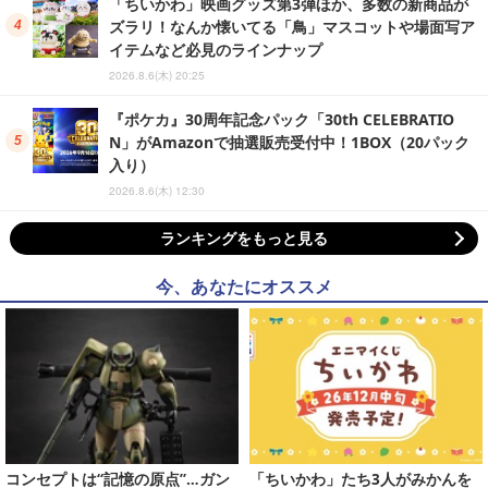
「ちいかわ」映画グッズ第3弾ほか、多数の新商品が
ズラリ！なんか懐いてる「鳥」マスコットや場面写ア
イテムなど必見のラインナップ
2026.8.6(木) 20:25
『ポケカ』30周年記念パック「30th CELEBRATIO
N」がAmazonで抽選販売受付中！1BOX（20パック
入り）
2026.8.6(木) 12:30
ランキングをもっと見る
今、あなたにオススメ
コンセプトは“記憶の原点”…ガン
「ちいかわ」たち3人がみかんを