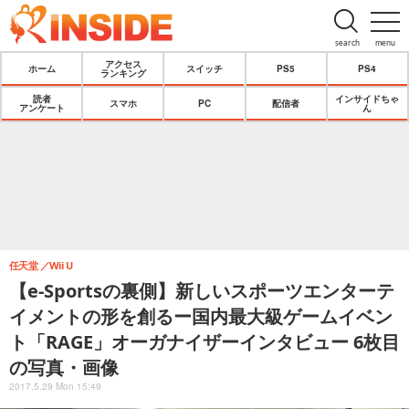
search
menu
アクセス
ホーム
スイッチ
PS5
PS4
ランキング
読者
インサイドちゃ
スマホ
PC
配信者
アンケート
ん
任天堂
Wii U
【e-Sportsの裏側】新しいスポーツエンターテ
イメントの形を創るー国内最大級ゲームイベン
ト「RAGE」オーガナイザーインタビュー 6枚目
の写真・画像
2017.5.29 Mon 15:49