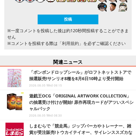
※一度コメントを投稿した後は約120秒間投稿することができま
せん
※コメントを投稿する際は
「利用規約」
を必ずご確認ください
関連ニュース
「ボンボンドロップシール」がロフトネットストアで
抽選販売!サンリオ8種を8月6日10時より受付開始
2026.08.05 Wed 09:15
遊戯王OCG「ORIGINAL ARTWORK COLLECTION」
の抽選受け付けが開始! 原作再現カードがアツいスペシ
ャルパック
2026.08.05 Wed 08:30
しまむらで「競走馬」ジップパーカやトレーナー、雑
貨が受注販売!トウカイテイオー、サイレンススズカな