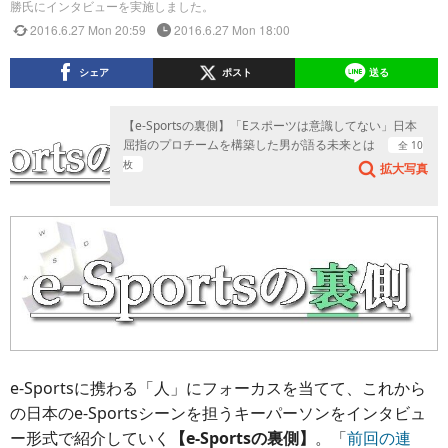
勝氏にインタビューを実施しました。
2016.6.27 Mon 20:59
2016.6.27 Mon 18:00
シェア
ポスト
送る
【e-Sportsの裏側】「Eスポーツは意識してない」日本
屈指のプロチームを構築した男が語る未来とは
全 10
枚
拡大写真
e-Sportsに携わる「人」にフォーカスを当てて、これから
の日本のe-Sportsシーンを担うキーパーソンをインタビュ
ー形式で紹介していく
【e-Sportsの裏側】
。「
前回の連