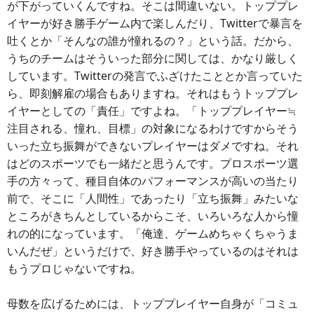
が下がっていくんですね。そこは間違いない。トッププレ
イヤーが好き勝手ゲーム内で楽しんだり、Twitterで暴言を
吐くとか「そんなの誰が憧れるの？」という話。だから、
うちのチームはそういった部分に関しては、かなり厳しく
しています。Twitterの発言でふざけたこととか言っていた
ら、即刻解雇の場合もありますね。それはもうトッププレ
イヤーとしての「責任」ですよね。「トッププレイヤー≒
注目される、憧れ、目標」の対象になるわけですからそう
いった立ち振舞ができないプレイヤーはダメですね。それ
はどのスポーツでも一緒だと思うんです。プロスポーツ選
手の方々って、種目自体のパフォーマンスが高いの当たり
前で、そこに「人間性」であったり「立ち振舞」みたいな
ところがきちんとしているからこそ、いろいろな人から憧
れの的になっています。「俺達、ゲームめちゃくちゃうま
いんだぜ」というだけで、好き勝手やっているのはそれは
もうプロじゃないですね。
母数を広げるためには、トッププレイヤー自身が「コミュ