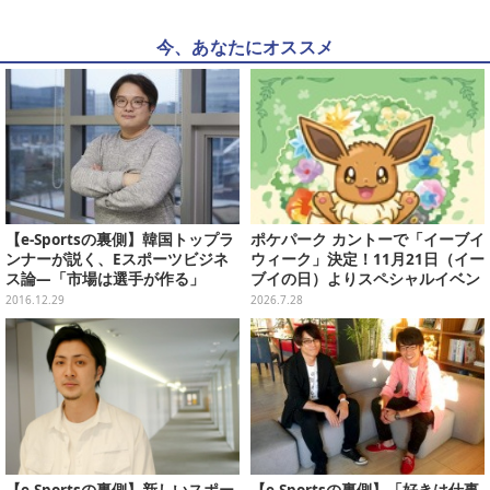
今、あなたにオススメ
【e-Sportsの裏側】韓国トップラ
ポケパーク カントーで「イーブイ
ンナーが説く、Eスポーツビジネ
ウィーク」決定！11月21日（イー
ス論―「市場は選手が作る」
ブイの日）よりスペシャルイベン
ト開催
2016.12.29
2026.7.28
【e-Sportsの裏側】新しいスポー
【e-Sportsの裏側】「好きは仕事