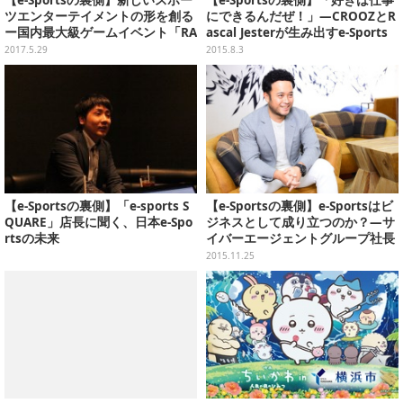
ツエンターテイメントの形を創る
にできるんだぜ！」―CROOZとR
ー国内最大級ゲームイベント「RA
ascal Jesterが生み出すe-Sports
GE」オーガナイザーインタビュー
の新たな可能性とは
2017.5.29
2015.8.3
【e-Sportsの裏側】「e-sports S
【e-Sportsの裏側】e-Sportsはビ
QUARE」店長に聞く、日本e-Spo
ジネスとして成り立つのか？―サ
rtsの未来
イバーエージェントグループ社長
が語る未来
2015.11.25