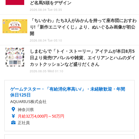
ど名馬5頭をデザイン
2026.08.04 Tue 05:35
「ちいかわ」たち3人がみかんを持って座布団におすわ
り!「新作エニマイくじ」より、ぬいぐるみ画像が初公
開
2026.08.04 Tue 05:10
しまむらで「トイ・ストーリー」アイテムが本日8月5
日より発売!アパレルや雑貨、エイリアンとハムのダイ
カットクッションなど盛りだくさん
2026.08.05 Wed 01:10
ゲームテスター・「有給消化率高い/」・未経験歓迎・年間
休日125日
AQUARIUS株式会社
神奈川県
月給32万4,000円～50万円
正社員