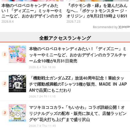
本物のペロペロキャンディみた
『ポケモン赤・緑』を遊んだみん
い！「ディズニー」ミッキーやミ
なへ…「ポケットモンスター ジ・
ニーなど、おかおデザインのカラ
オリジン」が8月2日19時よりBS1
フルチャーム全10種が8月31日発
2・日曜アニメ劇場で放送決定！
2026.8.4
2026.7.23
売
Recommended by
全般アクセスランキング
本物のペロペロキャンディみたい！「ディズニー」ミ
ッキーやミニーなど、おかおデザインのカラフルチャ
ーム全10種が8月31日発売
2026.8.4 Tue 16:00
「機動戦士ガンダムZZ」放送40周年記念！筆絵タッ
チで躍動感満載のTシャツ3種が販売、MADE IN JAP
ANで品質にもこだわり
2026.7.24 Fri 11:15
マツキヨココカラ×「ちいかわ」コラボ詳細公開！オ
リジナルグッズの配布・販売に加えて、店舗ラッピン
グや”花火打ち上げ”まで盛り沢山
2026.7.9 Thu 11:45