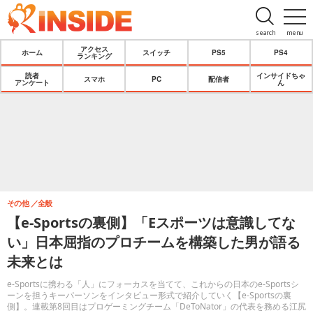
search
menu
アクセス
ホーム
スイッチ
PS5
PS4
ランキング
読者
インサイドちゃ
スマホ
PC
配信者
アンケート
ん
その他
全般
【e-Sportsの裏側】「Eスポーツは意識してな
い」日本屈指のプロチームを構築した男が語る
未来とは
e-Sportsに携わる「人」にフォーカスを当てて、これからの日本のe-Sportsシ
ーンを担うキーパーソンをインタビュー形式で紹介していく【e-Sportsの裏
側】。連載第8回目はプロゲーミングチーム「DeToNator」の代表を務める江尻