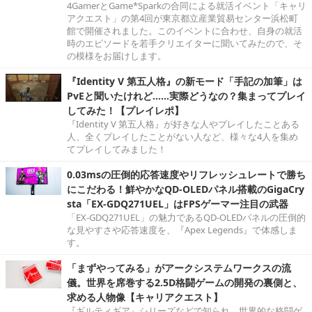
4GamerとGame*Sparkの合同による就活イベント「キャリ
アクエスト」の第4回が東京都立産業貿易センター浜松町
館で開催されました。このイベントに合わせ、自身の就活
時のエピソードを若手クリエイターに聞いてみたので、そ
の模様をお届けします。
『Identity V 第五人格』の新モード「手記の加筆」は
PvEと聞いたけれど……実際どうなの？集まってプレイ
してみた！【プレイレポ】
『Identity V 第五人格』が好きな人やプレイしたことある
人、全くプレイしたことがない人など、様々な4人を集め
てプレイしてみました！
0.03msの圧倒的応答速度やリフレッシュレートで勝ち
にこだわる！鮮やかなQD-OLEDパネル搭載のGigaCry
sta「EX-GDQ271UEL」はFPSゲーマー注目の武器
「EX-GDQ271UEL」の魅力であるQD-OLEDパネルの圧倒的
な見やすさや応答速度を、『Apex Legends』で体感しま
す。
「まずやってみる」がアークシステムワークスの流
儀。世界を席巻する2.5D格闘ゲームの開発の裏側と、
求める人物像【キャリアクエスト】
『ギルティギア』シリーズなどで知られ、世界的な格闘ゲ