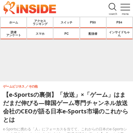
search
menu
アクセス
ホーム
スイッチ
PS5
PS4
ランキング
読者
インサイドちゃ
スマホ
PC
配信者
アンケート
ん
ゲームビジネス
その他
【e-Sportsの裏側】「放送」×「ゲーム」はま
だまだ伸びる―韓国ゲーム専門チャンネル放送
会社のCEOが語る日本e-Sports市場のこれから
とは
e-Sportsに携わる「人」にフォーカスを当てて、これからの日本のe-Sportsシ