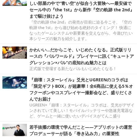
しい部屋の中で“青い空”が似合う大冒険へ―最安値で
セール中の『the 1st』から新作『空の軌跡 the 2nd』
まで駆け抜けよう
『空の軌跡 the 2nd』の発売が目前に迫る今こそ、『空の
軌跡 the 1st』から遊び始める絶好のタイミング！ 快適に
なったゲームシステムや新要素を交えながら、今遊びたい
本シリーズの魅力を紹介します。
かわいい…だからこそ、いじめたくなる。正式版リリ
ースの『パルワールド』プレイヤーに訊く“キュートア
グレッション×パル”の底知れぬ魅力とは
正式版で登場する新たなパルもいじめたくなる！
『崩壊：スターレイル』爻光とUGREENのコラボは
「限定ギフトBOX」が超豪華！全6商品に使える5％オ
フクーポンやコスプレイヤー撮影会など、盛りだくさ
んでお届け
UGREEN×『崩壊：スターレイル』コラボは、爻光がデザイ
ンされていて美しい！モバイルバッテリーや急速充電器な
ど、ゲームと一緒に使いたいデバイスがてんこ盛り
若手抜擢の環境で学んだこと――アプリボットの運営
プロデューサーが語る「巻き込み力」の重要性