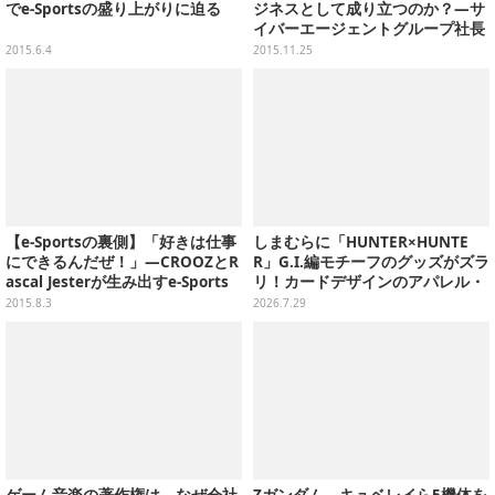
でe-Sportsの盛り上がりに迫る
ジネスとして成り立つのか？―サ
イバーエージェントグループ社長
が語る未来
2015.6.4
2015.11.25
【e-Sportsの裏側】「好きは仕事
しまむらに「HUNTER×HUNTE
にできるんだぜ！」―CROOZとR
R」G.I.編モチーフのグッズがズラ
ascal Jesterが生み出すe-Sports
リ！カードデザインのアパレル・
の新たな可能性とは
雑貨、ゴレイヌの「オレが3人分
2015.8.3
2026.7.29
になる…」も
ゲーム音楽の著作権は、なぜ会社
Zガンダム、キュベレイら5機体を