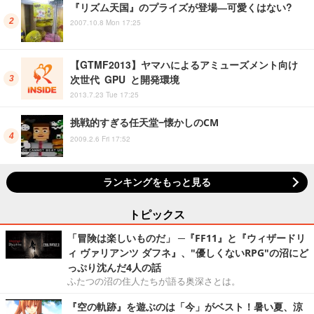
『リズム天国』のプライズが登場―可愛くはない?
2007.10.8 Mon 17:25
【GTMF2013】ヤマハによるアミューズメント向け
次世代 GPU と開発環境
2013.7.23 Tue 17:25
挑戦的すぎる任天堂−懐かしのCM
2009.2.6 Fri 17:52
ランキングをもっと見る
トピックス
「冒険は楽しいものだ」 ─『FF11』と『ウィザードリ
ィ ヴァリアンツ ダフネ』、"優しくないRPG"の沼にど
っぷり沈んだ4人の話
ふたつの沼の住人たちが語る奥深さとは。
『空の軌跡』を遊ぶのは「今」がベスト！暑い夏、涼