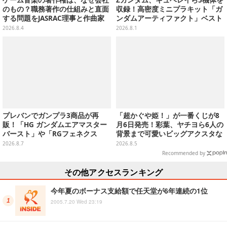
のもの？職務著作の仕組みと直面
収録！高密度ミニプラキット「ガ
する問題をJASRAC理事と作曲家
ンダムアーティファクト」ベスト
が徹底解説【CEDEC 2026】
セレクションが10月発売
2026.8.4
2026.8.1
プレバンでガンプラ3商品が再
「超かぐや姫！」が一番くじが8
販！「HG ガンダムエアマスター
月6日発売！彩葉、ヤチヨら6人の
バースト」や「RGフェネクス
背景まで可愛いビッグアクスタな
（ナラティブVer.）」も
ど
2026.8.7
2026.8.5
Recommended by
その他アクセスランキング
今年夏のボーナス支給額で任天堂が6年連続の1位
2005.7.20 Wed 23:19