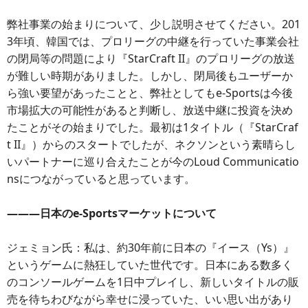
弊社事業の始まりについて、少し説明させてください。201
3年頃、韓国では、プロリーグの中継を行っていた事業会社
の閉局等の問題により『StarCraft II』のプロリーグの放送
が難しい時期がありました。しかし、閉局後もユーザーか
ら強い要望があったことと、弊社としてもe-Sportsは今後
市場拡大の可能性があると判断し、放送中継に投資を決め
たことがその始まりでした。最初は1タイトル（『StarCraf
t II』）からのスタートでしたが、ネクソンという素晴らし
いパートナーに巡り合えたことが今のLoud Communicatio
nsにつながっていると思っています。
―――日本のe-Sportsマーケットについて
ジェミョン氏：私は、約30年前に日本の『イース（Ys）』
というゲームに熱狂していた世代です。日本にある数多く
のコンソールゲームを1日中プレイし、新しいタイトルの販
売を待ちわびながら幸せに浸っていた、いい思い出があり