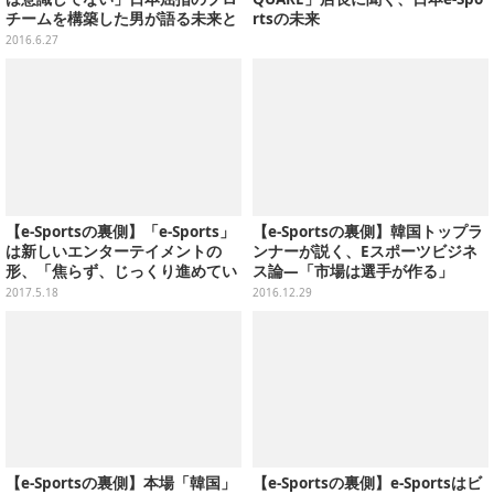
チームを構築した男が語る未来と
rtsの未来
は
2016.6.27
【e-Sportsの裏側】「e-Sports」
【e-Sportsの裏側】韓国トップラ
は新しいエンターテイメントの
ンナーが説く、Eスポーツビジネ
形、「焦らず、じっくり進めてい
ス論―「市場は選手が作る」
く。」―ウォーゲーミングジャパ
2017.5.18
2016.12.29
ン キーマンインタビュー
【e-Sportsの裏側】本場「韓国」
【e-Sportsの裏側】e-Sportsはビ