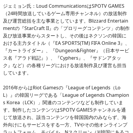
ジェミョン氏：Loud CommunicationsはSPOTV GAMES
（24時間放送しているゲーム専用チャンネル）の放送制作
及び運営総括を主な事業としています。Blizzard Entertain
mentの『StarCraft II』の「プロリーグコンテンツ」の制作
及び放送事業からスタートし、その後はネクソンの韓国に
おける主力タイトル（『EA SPORTS(TM) FIFA Online 3』、
『カートライダー』、『Dungeon&Fighter』（日本サービ
ス名『アラド戦記』）、『Cyphers』、『サドンアタッ
ク』など）の各種リーグにおける放送制作及び運営も担当
しています。
2016年からはRiot Gamesの『League of Legends（Lo
L）』の韓国リーグである「League of Legends Champion
s Korea（LCK）」関連のコンテンツなども制作していま
す。制作したコンテンツはSPOTV GAMESチャンネルを通
じて放送され、該当コンテンツを韓国国内のみならず、海
外向けにもサービスをする一方、TVやその他オンラインプ
ラットフォーム、モバイル、Nスクリーン（※韓国にあるコ