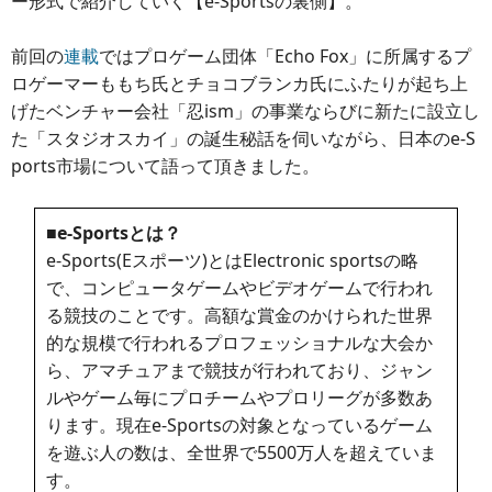
ー形式で紹介していく【e-Sportsの裏側】。
前回の
連載
ではプロゲーム団体「Echo Fox」に所属するプ
ロゲーマーももち氏とチョコブランカ氏にふたりが起ち上
げたベンチャー会社「忍ism」の事業ならびに新たに設立し
た「スタジオスカイ」の誕生秘話を伺いながら、日本のe-S
ports市場について語って頂きました。
■e-Sportsとは？
e-Sports(Eスポーツ)とはElectronic sportsの略
で、コンピュータゲームやビデオゲームで行われ
る競技のことです。高額な賞金のかけられた世界
的な規模で行われるプロフェッショナルな大会か
ら、アマチュアまで競技が行われており、ジャン
ルやゲーム毎にプロチームやプロリーグが多数あ
ります。現在e-Sportsの対象となっているゲーム
を遊ぶ人の数は、全世界で5500万人を超えていま
す。