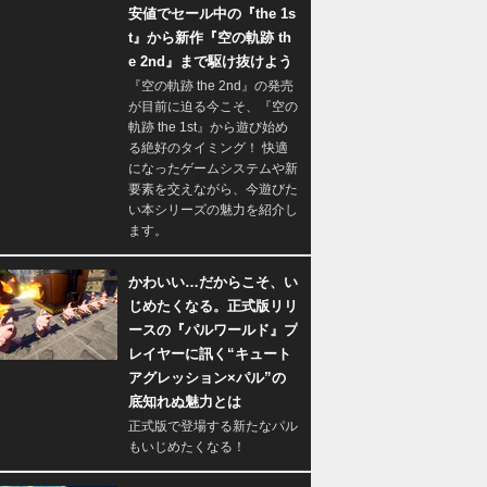
安値でセール中の『the 1s
t』から新作『空の軌跡 th
e 2nd』まで駆け抜けよう
『空の軌跡 the 2nd』の発売
が目前に迫る今こそ、『空の
軌跡 the 1st』から遊び始め
る絶好のタイミング！ 快適
になったゲームシステムや新
要素を交えながら、今遊びた
い本シリーズの魅力を紹介し
ます。
かわいい…だからこそ、い
じめたくなる。正式版リリ
ースの『パルワールド』プ
レイヤーに訊く“キュート
アグレッション×パル”の
底知れぬ魅力とは
正式版で登場する新たなパル
もいじめたくなる！