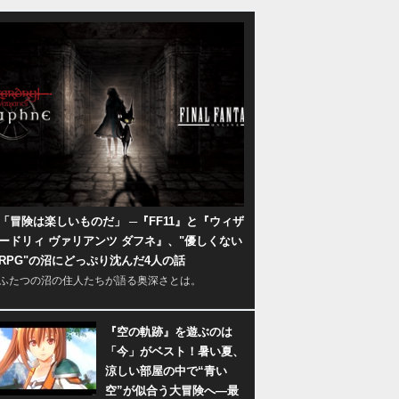
「冒険は楽しいものだ」 ─『FF11』と『ウィザ
ードリィ ヴァリアンツ ダフネ』、"優しくない
RPG"の沼にどっぷり沈んだ4人の話
ふたつの沼の住人たちが語る奥深さとは。
『空の軌跡』を遊ぶのは
「今」がベスト！暑い夏、
涼しい部屋の中で“青い
空”が似合う大冒険へ―最