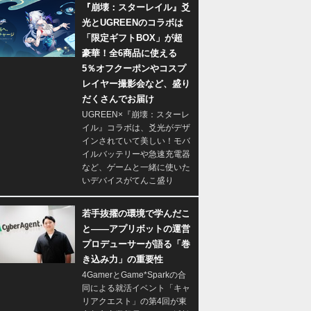
『崩壊：スターレイル』爻
光とUGREENのコラボは
「限定ギフトBOX」が超
豪華！全6商品に使える
5％オフクーポンやコスプ
レイヤー撮影会など、盛り
だくさんでお届け
UGREEN×『崩壊：スターレ
イル』コラボは、爻光がデザ
インされていて美しい！モバ
イルバッテリーや急速充電器
など、ゲームと一緒に使いた
いデバイスがてんこ盛り
若手抜擢の環境で学んだこ
と――アプリボットの運営
プロデューサーが語る「巻
き込み力」の重要性
4GamerとGame*Sparkの合
同による就活イベント「キャ
リアクエスト」の第4回が東