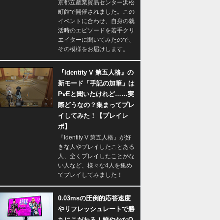
京都立産業貿易センター浜松
町館で開催されました。この
イベントに合わせ、自身の就
活時のエピソードを若手クリ
エイターに聞いてみたので、
その模様をお届けします。
『Identity V 第五人格』の
新モード「手記の加筆」は
PvEと聞いたけれど……実
際どうなの？集まってプレ
イしてみた！【プレイレ
ポ】
『Identity V 第五人格』が好
きな人やプレイしたことある
人、全くプレイしたことがな
い人など、様々な4人を集め
てプレイしてみました！
0.03msの圧倒的応答速度
やリフレッシュレートで勝
ちにこだわる！鮮やかなQ