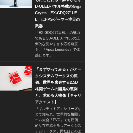
D-OLEDパネル搭載のGiga
Crysta「EX-GDQ271UE
L」はFPSゲーマー注目の
武器
「EX-GDQ271UEL」の魅力
であるQD-OLEDパネルの圧
倒的な見やすさや応答速度
を、『Apex Legends』で体
感します。
「まずやってみる」がアー
クシステムワークスの流
儀。世界を席巻する2.5D
格闘ゲームの開発の裏側
と、求める人物像【キャリ
アクエスト】
『ギルティギア』シリーズな
どで知られ、世界的な格闘ゲ
ーム大会「EVO」でも圧倒
的な存在感を放つアークシス
テムワークス。同社はどのよ