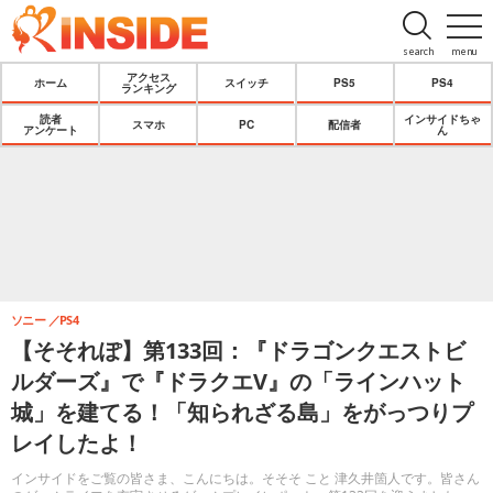
search
menu
アクセス
ホーム
スイッチ
PS5
PS4
ランキング
読者
インサイドちゃ
スマホ
PC
配信者
アンケート
ん
ソニー
PS4
【そそれぽ】第133回：『ドラゴンクエストビ
ルダーズ』で『ドラクエV』の「ラインハット
城」を建てる！「知られざる島」をがっつりプ
レイしたよ！
インサイドをご覧の皆さま、こんにちは。そそそ こと 津久井箇人です。皆さん