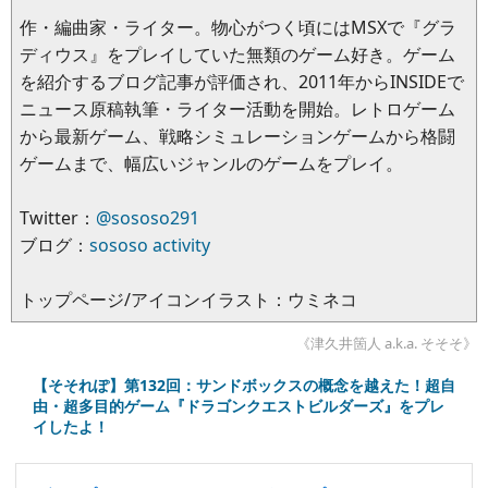
作・編曲家・ライター。物心がつく頃にはMSXで『グラ
ディウス』をプレイしていた無類のゲーム好き。ゲーム
を紹介するブログ記事が評価され、2011年からINSIDEで
ニュース原稿執筆・ライター活動を開始。レトロゲーム
から最新ゲーム、戦略シミュレーションゲームから格闘
ゲームまで、幅広いジャンルのゲームをプレイ。
Twitter：
@sososo291
ブログ：
sososo activity
トップページ/アイコンイラスト：ウミネコ
《津久井箇人 a.k.a. そそそ》
【そそれぽ】第132回：サンドボックスの概念を越えた！超自
由・超多目的ゲーム『ドラゴンクエストビルダーズ』をプレ
イしたよ！