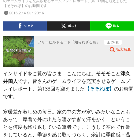
のゲームライフを充実させるゲームプレイレポート、第133回を迎えました
【そそれぽ】のお時間です。
2016.2.14 Sun 20:16
シェア
ポスト
送る
フリービルドモード「知られざる島」
全 24 枚
拡大写真
インサイドをご覧の皆さま、こんにちは。
そそそ
こと
津久
井箇人
です。皆さんのゲームライフを充実させるゲームプ
レイレポート、第133回を迎えました
【そそれぽ】
のお時間
です。
寒暖差が激しめの毎日。家の中の方が寒いみたいなことも
あって、厚着で外に出たら暖かすぎて汗をかく、というこ
とを何度も繰り返している筆者です。こうして室内で作業
をしていると、季節を感じ取りづらく、余計に季節感・温