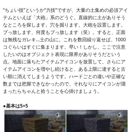
“ちょい技”というか“力技”ですが、大量の土集めの必須アイ
テムといえば「大砲」系のどうぐ。直線的に土がありそう
なところを探します。穴を掘ります。大砲を設置します。
ブっ放します、何度もブっ放します（笑）。すると、正面
は無残なガレキ…土の山に。これを数回繰り返せば、1000
コぐらいはすぐに集まります。早い！しかし、ここで注意
したいのはオブジェクト表現に限界がありそうだという
点。地面に落ちたアイテムアイコンを放置して、さらにア
イテムアイコンを増やし続けると、ある上限に達すると古
い順に消えてしまうようです。ハードごとの違いや正確な
数までは把握できなかったので、それなりにアイコンが溜
まったらちゃんと拾うことを心掛けましょう。
●基本は5×5