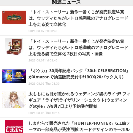
関連ニュース
「トイ・ストーリー」新作一番くじが発売決定!A賞
は、ウッディたちがレトロ感満載のアナログレコード
上を走る姿で立体化
2026.08.07 Fri 03:40
「トイ・ストーリー」新作一番くじが発売決定!A賞
は、ウッディたちがレトロ感満載のアナログレコード
上を走る姿で立体化 2枚目の写真・画像
2026.08.07 Fri 03:40
『ポケカ』30周年記念パック「30th CELEBRATION」
がAmazonで抽選販売受付中!1BOX(20パック入り)
2026.08.06 Thu 03:30
太ももにも目が惹かれるウェディング姿のライザ! フィ
ギュア「ライザ(ライザリン・シュタウト)ウェディン
グStyle」が8月7日より予約受付開始
2026.08.06 Thu 10:15
しまむらで販売された「HUNTER×HUNTER」G.I.編テ
ーマの一部商品が受注再販!カードデザインのキーホル