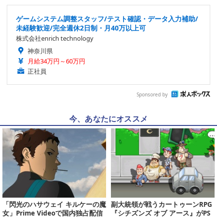
ゲームシステム調整スタッフ/テスト確認・データ入力補助/
未経験歓迎/完全週休2日制・月40万以上可
株式会社enrich technology
神奈川県
月給34万円～60万円
正社員
Sponsored by
今、あなたにオススメ
「閃光のハサウェイ キルケーの魔
副大統領が戦うカートゥーンRPG
女」Prime Videoで国内独占配信
『シチズンズ オブ アース』がPS