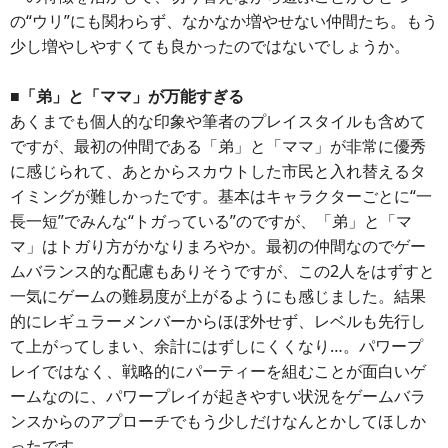
の“ウリ”にも関わらず、なかなか増やせない仲間たち。もう
少し増やしやすくても良かったのではないでしょうか。
■「弟」と「ママ」が万能すぎる
あくまでも個人的な印象や筆者のプレイスタイルも含めて
ですが、最初の仲間である「弟」と「ママ」が非常に優秀
に感じられて、あとからスカウトした市民と入れ替えるタ
イミングが難しかったです。基本はキャラクターごとに“一
長一短”でみんな“トガっている”のですが、「弟」と「マ
マ」はトガり方がかなりまろやか。最初の仲間なのでゲー
ムバランス的な配慮もありそうですが、この2人をはずすと
一気にゲームの難易度が上がるようにも感じました。結果
的にレギュラーメンバーからほぼ外せず、レベルも先行し
て上がってしまい、余計にはずしにくくなり…。パワープ
レイではなく、戦略的にパーティーを組むことが面白いゲ
ームなのに、パワープレイが起きやすい状況をゲームバラ
ンスからのアプローチでもう少しだけなんとかしてほしか
ったです。