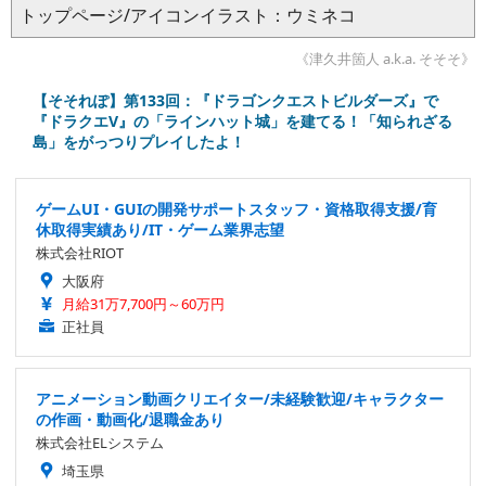
トップページ/アイコンイラスト：ウミネコ
《津久井箇人 a.k.a. そそそ》
【そそれぽ】第133回：『ドラゴンクエストビルダーズ』で
『ドラクエV』の「ラインハット城」を建てる！「知られざる
島」をがっつりプレイしたよ！
ゲームUI・GUIの開発サポートスタッフ・資格取得支援/育
休取得実績あり/IT・ゲーム業界志望
株式会社RIOT
大阪府
月給31万7,700円～60万円
正社員
アニメーション動画クリエイター/未経験歓迎/キャラクター
の作画・動画化/退職金あり
株式会社ELシステム
埼玉県