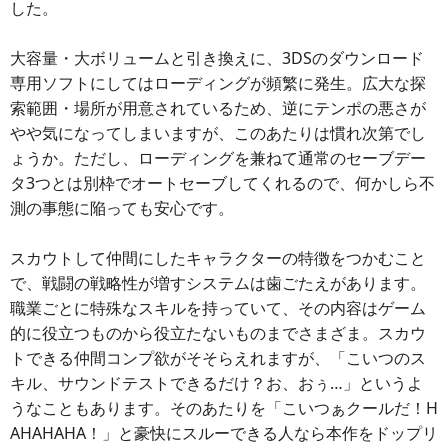
した。
大容量・大ボリュームと引き換えに、3DSのダウンロード
専用ソフトにしてはローディングが頻繁に発生。広大な探
索範囲・場所が用意されているため、逆にテンポの悪さが
やや気になってしまいますが、このあたりは慣れ次第でし
ょうか。ただし、ローディングを兼ねて通常のセーブデー
タ3つとは別枠でオートセーブしてくれるので、何かしら不
測の事態に陥っても安心です。
スカウトして仲間にしたキャラクターの特徴をつかむこと
で、戦闘の戦略性が増すシステムは歯ごたえがあります。
職業ごとに特殊なスキルを持っていて、その内容はゲーム
的に役立つものから役立たないものまでさまざま。スカウ
トできる仲間コンプ欲がそそらえれますが、「こいつのス
キル、サウンドテストできるだけ？お、おぅ…」というよ
うなこともあります。そのあたりを「こいつぁクールだ！H
AHAHAHA！」と豪快にスルーできる人なら本作をドップリ