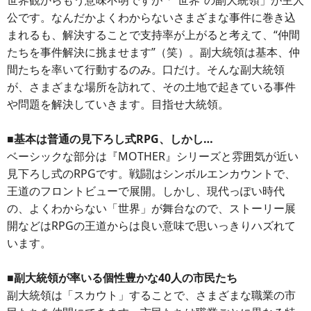
世界観からもう意味不明ですが「“世界”の副大統領」が主人
公です。なんだかよくわからないさまざまな事件に巻き込
まれるも、解決することで支持率が上がると考えて、“仲間
たちを事件解決に挑ませます”（笑）。副大統領は基本、仲
間たちを率いて行動するのみ。口だけ。そんな副大統領
が、さまざまな場所を訪れて、その土地で起きている事件
や問題を解決していきます。目指せ大統領。
■基本は普通の見下ろし式RPG、しかし…
ベーシックな部分は『MOTHER』シリーズと雰囲気が近い
見下ろし式のRPGです。戦闘はシンボルエンカウントで、
王道のフロントビューで展開。しかし、現代っぽい時代
の、よくわからない「世界」が舞台なので、ストーリー展
開などはRPGの王道からは良い意味で思いっきりハズれて
います。
■副大統領が率いる個性豊かな40人の市民たち
副大統領は「スカウト」することで、さまざまな職業の市