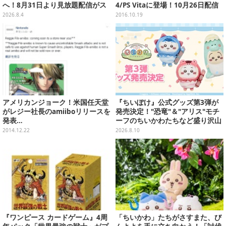
へ！8月31日より見放題配信がス
4/PS Vitaに登場！10月26日配信
タート
決定
2026.8.4
2016.10.19
アメリカンジョーク！米国任天堂
『ちいぽけ』公式グッズ第3弾が
がレジー社長のamiiboリリースを
発売決定！"恐竜"＆"アリス"モチ
発表…
ーフのちいかわたちなど盛り沢山
ーポップアップストアを全国5箇
2014.12.22
2026.8.10
所で開催
『ワンピース カードゲーム』4周
「ちいかわ」たちがさすまた、び