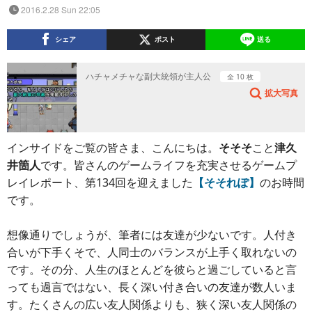
2016.2.28 Sun 22:05
シェア
ポスト
送る
ハチャメチャな副大統領が主人公
全 10 枚
拡大写真
インサイドをご覧の皆さま、こんにちは。
そそそ
こと
津久
井箇人
です。皆さんのゲームライフを充実させるゲームプ
レイレポート、第134回を迎えました
【そそれぽ】
のお時間
です。
想像通りでしょうが、筆者には友達が少ないです。人付き
合いが下手くそで、人同士のバランスが上手く取れないの
です。その分、人生のほとんどを彼らと過ごしていると言
っても過言ではない、長く深い付き合いの友達が数人いま
す。たくさんの広い友人関係よりも、狭く深い友人関係の