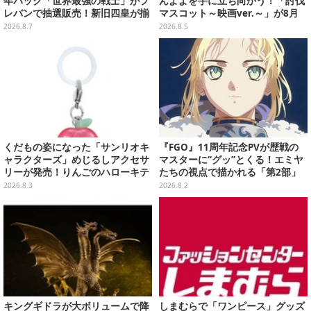
年パック「世界最強の戦士」がプ
んよよを手に立ち向かう！「討伐
レバンで抽選販売！新旧四皇が揃
マスコット～映画ver.～」が8月
い踏み、刃牙作者が描く「カイド
中旬より順次展開
2026.8.7
2026.8.5
ウ」も
くだもの姿になった「サンリオキ
『FGO』11周年記念PVが歴戦の
ャラクターズ」めじるしアクセサ
マスターに“グッ”とくる！エミヤ
リーが発売！りんごのハローキテ
たちの視点で描かれる「第2部」
ィや、パイナップルのポムポムプ
の旅路
2026.8.3
2026.8.2
リンなど全5種
キングギドラが大ボリュームで降
しまむらで「ワンピース」グッズ