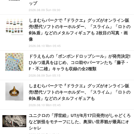
ップ
2026.08.09 Sun 09:30
しまむらパークで『ドラクエ』グッズがオンライン販
売!歴代ソフトのキーホルダー、「スライム」「ロトの
剣&盾」などのメタルフィギュアも 2枚目の写真・画
像
2026.08.10 Mon 05:45
ドラえもんの「ボンボンドロップシール」が発売決定!
ひみつ道具をはじめ、コロ助やパーマンたち「藤子・
F・不二雄」キャラも収録の全2種類
2026.08.09 Sun 05:15
しまむらパークで『ドラクエ』グッズがオンライン販
売!歴代ソフトのキーホルダー、「スライム」「ロトの
剣&盾」などのメタルフィギュアも
2026.08.10 Mon 05:45
ユニクロの「浮世絵」UTが8月17日発売!がしゃどくろ
など妖怪をモチーフにした、奥深い世界観が最高にオ
シャレ