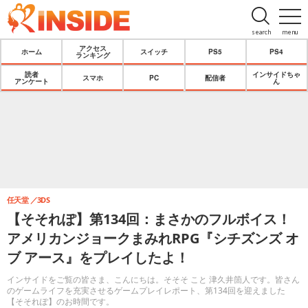
search
menu
アクセス
ホーム
スイッチ
PS5
PS4
ランキング
読者
インサイドちゃ
スマホ
PC
配信者
アンケート
ん
任天堂
3DS
【そそれぽ】第134回：まさかのフルボイス！
アメリカンジョークまみれRPG『シチズンズ オ
ブ アース』をプレイしたよ！
インサイドをご覧の皆さま、こんにちは。そそそ こと 津久井箇人です。皆さん
のゲームライフを充実させるゲームプレイレポート、第134回を迎えました
【そそれぽ】のお時間です。