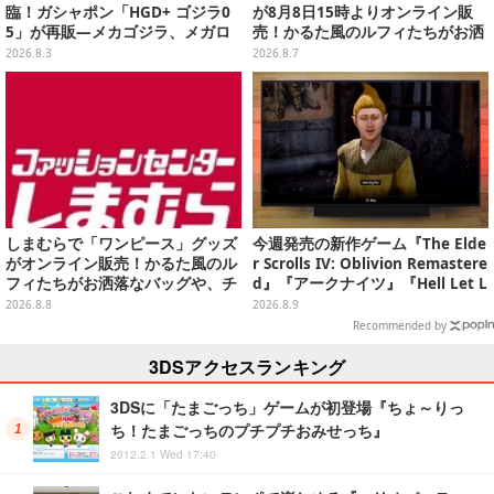
臨！ガシャポン「HGD+ ゴジラ0
が8月8日15時よりオンライン販
5」が再販―メカゴジラ、メガロ
売！かるた風のルフィたちがお洒
なども揃った全4種
落なバッグや、チョッパーが可愛
2026.8.3
2026.8.7
いサンダルも
しまむらで「ワンピース」グッズ
今週発売の新作ゲーム『The Elde
がオンライン販売！かるた風のル
r Scrolls IV: Oblivion Remastere
フィたちがお洒落なバッグや、チ
d』『アークナイツ』『Hell Let L
ョッパーが可愛いサンダルも
oose: Vietnam』他
2026.8.8
2026.8.9
Recommended by
3DSアクセスランキング
3DSに「たまごっち」ゲームが初登場『ちょ～りっ
ち！たまごっちのプチプチおみせっち』
2012.2.1 Wed 17:40