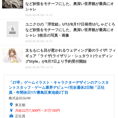
など妖怪をモチーフにした、奥深い世界観が最高にオ
シャレ
2026.08.08 Sat 15:10
ユニクロの「浮世絵」UTが8月17日発売!がしゃどくろ
など妖怪をモチーフにした、奥深い世界観が最高にオ
シャレ 3枚目の写真・画像
2026.08.08 Sat 15:10
太ももにも目が惹かれるウェディング姿のライザ! フィ
ギュア「ライザ(ライザリン・シュタウト)ウェディン
グStyle」が8月7日より予約受付開始
2026.08.06 Thu 10:15
「27卒」ゲームイラスト・キャラクターデザインのアシスタ
ントスタッフ・ゲーム業界デビュー/完全週休2日制「正社
員・年間休日17/豊島区東池袋2丁目
株式会社GUM
東京都
月給22万7,300円～31万100円
正社員