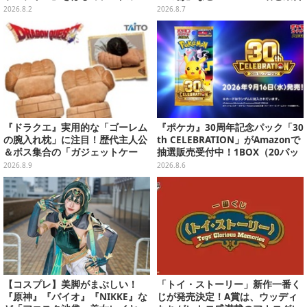
クインが登場するスペシャル企画
デザイン全15種、ボールチェーン
2026.8.2
2026.8.7
付きでアクセサリーにも
『ドラクエ』実用的な「ゴーレム
『ポケカ』30周年記念パック「30
の腕入れ枕」に注目！歴代主人公
th CELEBRATION」がAmazonで
＆ボス集合の「ガジェットケー
抽選販売受付中！1BOX（20パッ
ス」ほか9プライズが続々展開
ク入り）
2026.8.9
2026.8.6
【コスプレ】美脚がまぶしい！
「トイ・ストーリー」新作一番く
『原神』『バイオ』『NIKKE』な
じが発売決定！A賞は、ウッディ