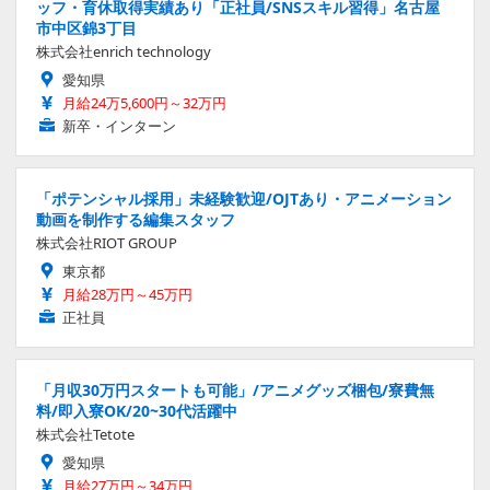
ッフ・育休取得実績あり「正社員/SNSスキル習得」名古屋
市中区錦3丁目
株式会社enrich technology
愛知県
月給24万5,600円～32万円
新卒・インターン
「ポテンシャル採用」未経験歓迎/OJTあり・アニメーション
動画を制作する編集スタッフ
株式会社RIOT GROUP
東京都
月給28万円～45万円
正社員
「月収30万円スタートも可能」/アニメグッズ梱包/寮費無
料/即入寮OK/20~30代活躍中
株式会社Tetote
愛知県
月給27万円～34万円