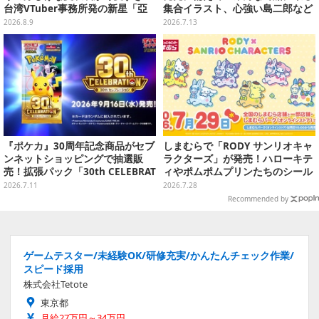
台湾VTuber事務所発の新星「亞
集合イラスト、心強い島二郎など
彌奈」の美女レイヤーにドキドキ
映画を記念した特別コレクション
2026.8.9
2026.7.13
【写真6枚】
『ポケカ』30周年記念商品がセブ
しまむらで「RODY サンリオキャ
ンネットショッピングで抽選販
ラクターズ」が発売！ハローキテ
売！拡張パック「30th CELEBRAT
ィやポムポムプリンたちのシール
ION」と「エーフィ・ブラッキー
帳、色が変わるタンブラーなど雑
2026.7.11
2026.7.28
セット」が対象
貨を用意
Recommended by
ゲームテスター/未経験OK/研修充実/かんたんチェック作業/
スピード採用
株式会社Tetote
東京都
月給27万円～34万円