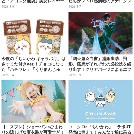
ど「アコスタ池袋」美女レイヤー
たちがレトロ感満載のアナログレ
まとめ
コード上を走る姿で立体化
2026.8.9
2026.8.7
今度の「ちいかわ キャラパキ」は
「幽☆遊☆白書」浦飯幽助、飛
さすまた付きVer.！チョコになっ
影、蔵馬がそれぞれの必殺技を繰
た「ハチワレ」「くりまんじゅ
り出す！クリアパーツによるエフ
う」たちも可愛い全8種
ェクト演出で迫力満載
2026.8.4
2026.8.9
【コスプレ】ショーパン×ひまわ
ユニクロ×「ちいかわ」コラボUT
りの涼しげな夏衣装が可愛すぎ！
発売に備えて！みんなで船に乗る