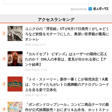
Sponsored by
アクセスランキング
ユニクロの「浮世絵」UTが8月17日発売！がしゃどく
ろなど妖怪をモチーフにした、奥深い世界観が最高に
オシャレ
2026.8.9(日) 0:10
『カルドセプト ビギンズ』はユーザーの期待に応え
たのか？ 296人の本音は、意見が分かれる形に【ア
ンケ結果】
2026.8.9(日) 11:00
「トイ・ストーリー」新作一番くじが発売決定！A賞
は、ウッディたちがレトロ感満載のアナログレコード
上を走る姿で立体化
2026.8.7(金) 12:40
「ボンボンドロップシール」コンビニ商品テーマの新
作が公式抽選販売！おにぎり＆お弁当、ホットスナッ