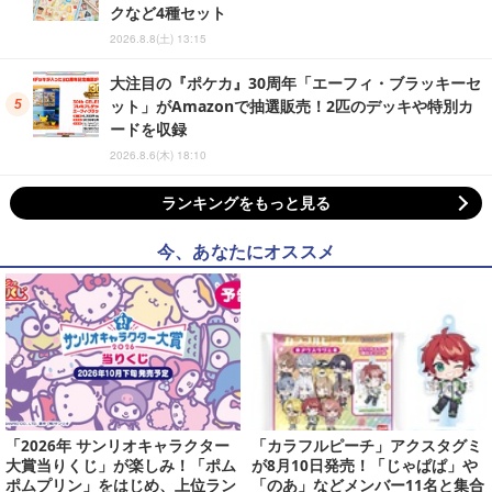
クなど4種セット
2026.8.8(土) 13:15
大注目の『ポケカ』30周年「エーフィ・ブラッキーセ
ット」がAmazonで抽選販売！2匹のデッキや特別カ
ードを収録
2026.8.6(木) 18:10
ランキングをもっと見る
今、あなたにオススメ
「2026年 サンリオキャラクター
「カラフルピーチ」アクスタグミ
大賞当りくじ」が楽しみ！「ポム
が8月10日発売！「じゃぱぱ」や
ポムプリン」をはじめ、上位ラン
「のあ」などメンバー11名と集合