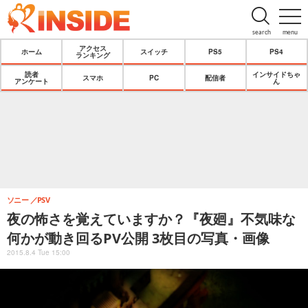
search
menu
アクセス
ホーム
スイッチ
PS5
PS4
ランキング
読者
インサイドちゃ
スマホ
PC
配信者
アンケート
ん
ソニー
PSV
夜の怖さを覚えていますか？『夜廻』不気味な
何かが動き回るPV公開 3枚目の写真・画像
2015.8.4 Tue 15:00