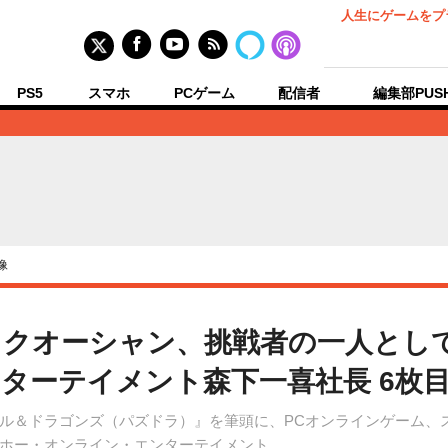
人生にゲームをプ
PS5
スマホ
PCゲーム
配信者
編集部PUS
像
ックオーシャン、挑戦者の一人とし
ターテイメント森下一喜社長 6枚
ル＆ドラゴンズ（パズドラ）』を筆頭に、PCオンラインゲーム、
ホー・オンライン・エンターテイメント。