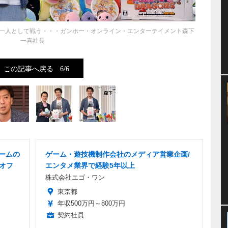
一人として戦う・・・ガンホー・オンライン・エンターテイメント森下
一喜社長
この記事へ戻る
6/6
ゲームの
ゲーム・遊技機制作会社のメディア営業企画/
/オフ
エンタメ業界で経験5年以上
株式会社エゴ・ワン
東京都
年収500万円～800万円
契約社員