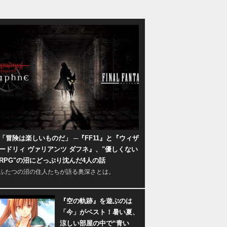
「冒険は楽しいものだ」 ─『FF11』と『ウィザ
ードリィ ヴァリアンツ ダフネ』、"優しくない
RPG"の沼にどっぷり沈んだ4人の話
ふたつの沼の住人たちが語る奥深さとは。
『空の軌跡』を遊ぶのは
「今」がベスト！暑い夏、
涼しい部屋の中で“青い