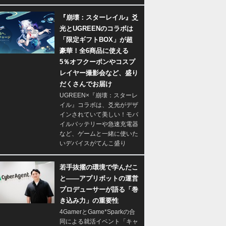
『崩壊：スターレイル』爻
光とUGREENのコラボは
「限定ギフトBOX」が超
豪華！全6商品に使える
5％オフクーポンやコスプ
レイヤー撮影会など、盛り
だくさんでお届け
UGREEN×『崩壊：スターレ
イル』コラボは、爻光がデザ
インされていて美しい！モバ
イルバッテリーや急速充電器
など、ゲームと一緒に使いた
いデバイスがてんこ盛り
若手抜擢の環境で学んだこ
と――アプリボットの運営
プロデューサーが語る「巻
き込み力」の重要性
4GamerとGame*Sparkの合
同による就活イベント「キャ