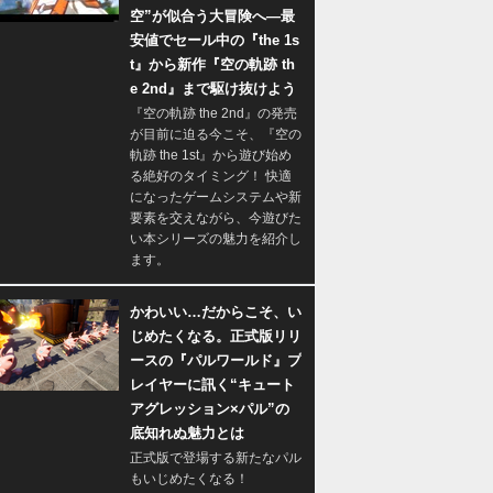
空”が似合う大冒険へ―最
安値でセール中の『the 1s
t』から新作『空の軌跡 th
e 2nd』まで駆け抜けよう
『空の軌跡 the 2nd』の発売
が目前に迫る今こそ、『空の
軌跡 the 1st』から遊び始め
る絶好のタイミング！ 快適
になったゲームシステムや新
要素を交えながら、今遊びた
い本シリーズの魅力を紹介し
ます。
かわいい…だからこそ、い
じめたくなる。正式版リリ
ースの『パルワールド』プ
レイヤーに訊く“キュート
アグレッション×パル”の
底知れぬ魅力とは
正式版で登場する新たなパル
もいじめたくなる！