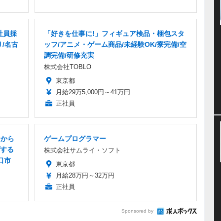
社員採
「好きを仕事に!」フィギュア検品・梱包スタ
り/名古
ッフ/アニメ・ゲーム商品/未経験OK/寮完備/空
調完備/研修充実
株式会社TOBLO
東京都
月給29万5,000円～41万円
正社員
ーから
ゲームプログラマー
する
株式会社サムライ・ソフト
口市
東京都
月給28万円～32万円
正社員
Sponsored by