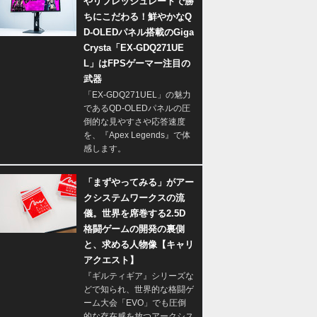
やリフレッシュレートで勝
ちにこだわる！鮮やかなQ
D-OLEDパネル搭載のGiga
Crysta「EX-GDQ271UE
L」はFPSゲーマー注目の
武器
「EX-GDQ271UEL」の魅力
であるQD-OLEDパネルの圧
倒的な見やすさや応答速度
を、『Apex Legends』で体
感します。
「まずやってみる」がアー
クシステムワークスの流
儀。世界を席巻する2.5D
格闘ゲームの開発の裏側
と、求める人物像【キャリ
アクエスト】
『ギルティギア』シリーズな
どで知られ、世界的な格闘ゲ
ーム大会「EVO」でも圧倒
的な存在感を放つアークシス