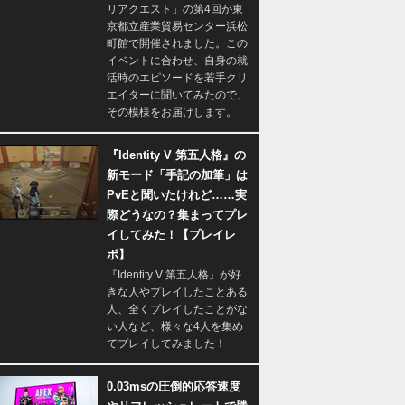
リアクエスト」の第4回が東
京都立産業貿易センター浜松
町館で開催されました。この
イベントに合わせ、自身の就
活時のエピソードを若手クリ
エイターに聞いてみたので、
その模様をお届けします。
『Identity V 第五人格』の
新モード「手記の加筆」は
PvEと聞いたけれど……実
際どうなの？集まってプレ
イしてみた！【プレイレ
ポ】
『Identity V 第五人格』が好
きな人やプレイしたことある
人、全くプレイしたことがな
い人など、様々な4人を集め
てプレイしてみました！
0.03msの圧倒的応答速度