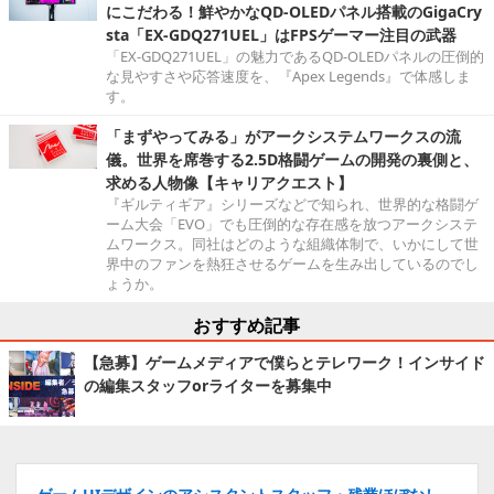
にこだわる！鮮やかなQD-OLEDパネル搭載のGigaCry
sta「EX-GDQ271UEL」はFPSゲーマー注目の武器
「EX-GDQ271UEL」の魅力であるQD-OLEDパネルの圧倒的
な見やすさや応答速度を、『Apex Legends』で体感しま
す。
「まずやってみる」がアークシステムワークスの流
儀。世界を席巻する2.5D格闘ゲームの開発の裏側と、
求める人物像【キャリアクエスト】
『ギルティギア』シリーズなどで知られ、世界的な格闘ゲ
ーム大会「EVO」でも圧倒的な存在感を放つアークシステ
ムワークス。同社はどのような組織体制で、いかにして世
界中のファンを熱狂させるゲームを生み出しているのでし
ょうか。
おすすめ記事
【急募】ゲームメディアで僕らとテレワーク！インサイド
の編集スタッフorライターを募集中