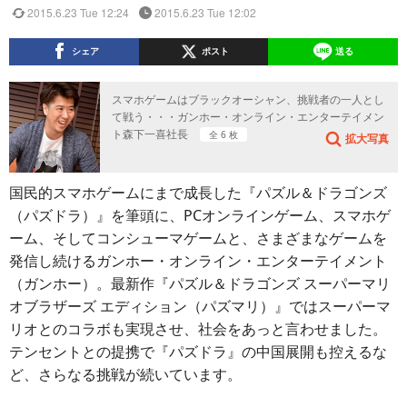
2015.6.23 Tue 12:24
2015.6.23 Tue 12:02
シェア
ポスト
送る
スマホゲームはブラックオーシャン、挑戦者の一人とし
て戦う・・・ガンホー・オンライン・エンターテイメン
ト森下一喜社長
全 6 枚
拡大写真
国民的スマホゲームにまで成長した『パズル＆ドラゴンズ
（パズドラ）』を筆頭に、PCオンラインゲーム、スマホゲ
ーム、そしてコンシューマゲームと、さまざまなゲームを
発信し続けるガンホー・オンライン・エンターテイメント
（ガンホー）。最新作『パズル＆ドラゴンズ スーパーマリ
オブラザーズ エディション（パズマリ）』ではスーパーマ
リオとのコラボも実現させ、社会をあっと言わせました。
テンセントとの提携で『パズドラ』の中国展開も控えるな
ど、さらなる挑戦が続いています。