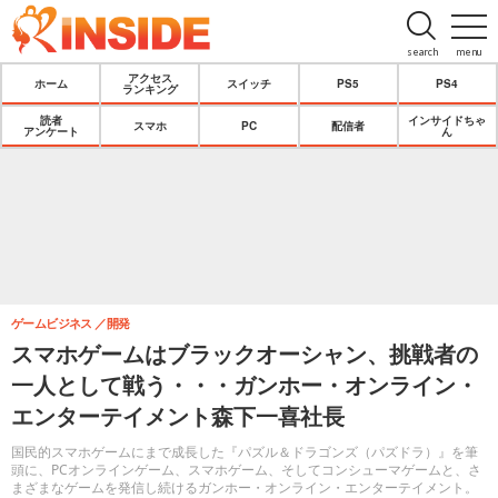
search
menu
アクセス
ホーム
スイッチ
PS5
PS4
ランキング
読者
インサイドちゃ
スマホ
PC
配信者
アンケート
ん
ゲームビジネス
開発
スマホゲームはブラックオーシャン、挑戦者の
一人として戦う・・・ガンホー・オンライン・
エンターテイメント森下一喜社長
国民的スマホゲームにまで成長した『パズル＆ドラゴンズ（パズドラ）』を筆
頭に、PCオンラインゲーム、スマホゲーム、そしてコンシューマゲームと、さ
まざまなゲームを発信し続けるガンホー・オンライン・エンターテイメント。