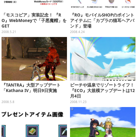
「モスコビア」実装記念！ 『R
『RO』モバイルSHOPのポイント
O』WebMoneyで「子悪魔帽」を
アイテムに「カプラの猫耳ヘアバ
GET
ンド」登場
2008.5.21
2008.4.24
『TANTRA』大型アップデート
ビーチや温泉でリゾートライフ！
「Kathana IV」明日9日実施
『ECO』大規模アップデートは12
月4日
2008.5.8
2008.11.23