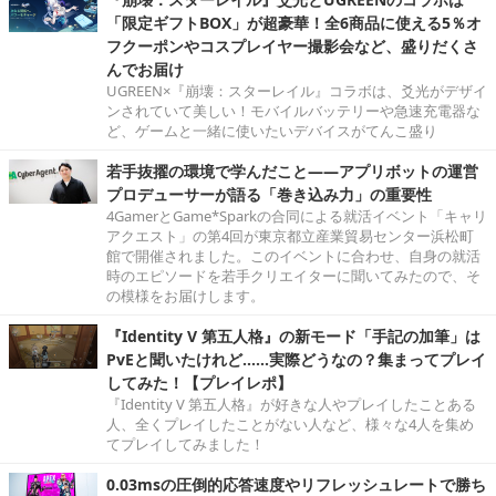
「限定ギフトBOX」が超豪華！全6商品に使える5％オ
フクーポンやコスプレイヤー撮影会など、盛りだくさ
んでお届け
UGREEN×『崩壊：スターレイル』コラボは、爻光がデザイ
ンされていて美しい！モバイルバッテリーや急速充電器な
ど、ゲームと一緒に使いたいデバイスがてんこ盛り
若手抜擢の環境で学んだこと――アプリボットの運営
プロデューサーが語る「巻き込み力」の重要性
4GamerとGame*Sparkの合同による就活イベント「キャリ
アクエスト」の第4回が東京都立産業貿易センター浜松町
館で開催されました。このイベントに合わせ、自身の就活
時のエピソードを若手クリエイターに聞いてみたので、そ
の模様をお届けします。
『Identity V 第五人格』の新モード「手記の加筆」は
PvEと聞いたけれど……実際どうなの？集まってプレイ
してみた！【プレイレポ】
『Identity V 第五人格』が好きな人やプレイしたことある
人、全くプレイしたことがない人など、様々な4人を集め
てプレイしてみました！
0.03msの圧倒的応答速度やリフレッシュレートで勝ち