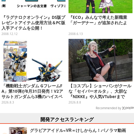
『ラグナロクオンライン』DS版プ
『ECO』みんなで考えた新職業
レゼントアイテム使用方法＆PC版
「ガーデナー」が追加されたよ
入手アイテムを公開！
2008.12.12
2008.6.13
「機動戦士ガンダム GフレームF
【コスプレ】ショーパンがクール
A」第10弾が8月31日発売！V2ア
な「セイバーオルタ」、大胆な
サルトガンダムら3機のハイスペ
『NIKKE』や人気VTuberまで
ック可動フィギュア
「アコスタ池袋」美女レイヤーま
2026.8.3
2026.8.8
とめ
Recommended by
開発アクセスランキング
グラビアアイドル×VR＝けしからん！パノラマ動画