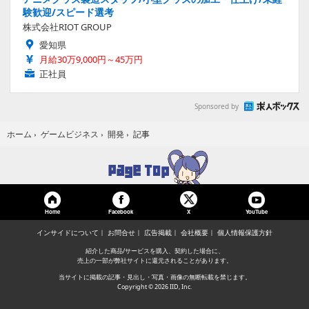
験歓迎/スピード選考
株式会社RIOT GROUP
愛知県
月給30万9,000円～45万円
正社員
Sponsored by
記事
ホーム
›
ゲームビジネス
›
開発
›
Home
Facebook
YouTube
X
インサイドについて
お問合せ
広告掲載
会社概要
個人情報保護方針
紹介した商品/サービスを購入、契約した場合に、
売上の一部が弊社サイトに還元されることがあります。
当サイトに掲載の記事・見出し・写真・画像の無断転載を禁じます。
Copyright © 2026 IID, Inc.