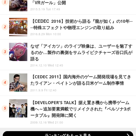
「VRガール」公開
2015.5.19 Tue 17:49
【CEDEC 2016】技術から語る『龍が如く』の10年─
─特殊エフェクトや物理エンジンの取り組み
2016.8.29 Mon 10:00
なぜ「アイカツ」のライブ映像は、ユーザーを魅了す
るのか…製作の裏側をサムライピクチャーズ谷口氏が
語る
2014.12.10 Wed 12:45
【CEDEC 2011】国内海外のゲーム開発現場を見てき
たライアン・ペイトンが語る日米ゲーム制作事情
2011.9.9 Fri 12:40
【DEVELOPER'S TALK】据え置き機から携帯ゲーム
機へ～追加要素満載でリメイクされた『ペルソナ3ポ
ータブル』開発陣に聞く
2009.12.16 Wed 21:00
ランキングをもっと見る