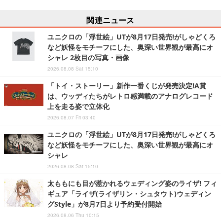
関連ニュース
ユニクロの「浮世絵」UTが8月17日発売!がしゃどくろ
など妖怪をモチーフにした、奥深い世界観が最高にオ
シャレ 2枚目の写真・画像
2026.08.08 Sat 15:10
「トイ・ストーリー」新作一番くじが発売決定!A賞
は、ウッディたちがレトロ感満載のアナログレコード
上を走る姿で立体化
2026.08.07 Fri 03:40
ユニクロの「浮世絵」UTが8月17日発売!がしゃどくろ
など妖怪をモチーフにした、奥深い世界観が最高にオ
シャレ
2026.08.08 Sat 15:10
太ももにも目が惹かれるウェディング姿のライザ! フィ
ギュア「ライザ(ライザリン・シュタウト)ウェディン
グStyle」が8月7日より予約受付開始
2026.08.06 Thu 10:15