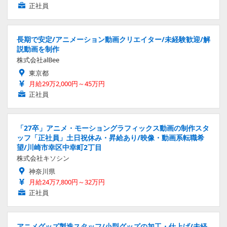
正社員
長期で安定/アニメーション動画クリエイター/未経験歓迎/解
説動画を制作
株式会社alBee
東京都
月給29万2,000円～45万円
正社員
「27卒」アニメ・モーショングラフィックス動画の制作スタ
ッフ「正社員」土日祝休み・昇給あり/映像・動画系転職希
望/川崎市幸区中幸町2丁目
株式会社キソシン
神奈川県
月給24万7,800円～32万円
正社員
アニメグッズ製造スタッフ/小型グッズの加工・仕上げ/未経