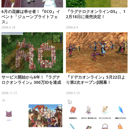
6月の花嫁は幸せ者！『ECO』イ
『ラグナロクオンラインDS』、1
ベント「ジューンブライトフェ
2月18日に発売決定！
ス」
2008.6.18
2008.8.4
サービス開始から6年！『ラグナ
『ドデカオンライン』5月22日よ
ロクオンライン』300万IDを達成
り第2次オープンβ開幕！
2008.11.17
2008.5.19