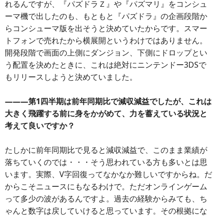
れるんですが、『パズドラＺ』や『パズマリ』をコンシュ
ーマ機で出したのも、もともと『パズドラ』の企画段階か
らコンシューマ版を出そうと決めていたからです。スマー
トフォンで売れたから横展開というわけではありません。
開発段階で画面の上側にダンジョン、下側にドロップとい
う配置を決めたときに、これは絶対にニンテンドー3DSで
もリリースしようと決めていました。
―――第1四半期は前年同期比で減収減益でしたが、これは
大きく飛躍する前に身をかがめて、力を蓄えている状況と
考えて良いですか？
たしかに前年同期比で見ると減収減益で、このまま業績が
落ちていくのでは・・・そう思われている方も多いとは思
います。実際、V字回復ってなかなか難しいですからね。だ
からこそニュースにもなるわけで。ただオンラインゲーム
って多少の波があるんですよ。過去の経験からみても、ち
ゃんと数字は戻していけると思っています。その根拠にな