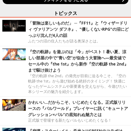
トピックス
「冒険は楽しいものだ」 ─『FF11』と『ウィザードリ
ィ ヴァリアンツ ダフネ』、"優しくないRPG"の沼にど
っぷり沈んだ4人の話
ふたつの沼の住人たちが語る奥深さとは。
『空の軌跡』を遊ぶのは「今」がベスト！暑い夏、涼
しい部屋の中で“青い空”が似合う大冒険へ―最安値で
セール中の『the 1st』から新作『空の軌跡 the 2nd』
まで駆け抜けよう
『空の軌跡 the 2nd』の発売が目前に迫る今こそ、『空の
軌跡 the 1st』から遊び始める絶好のタイミング！ 快適に
なったゲームシステムや新要素を交えながら、今遊びたい
本シリーズの魅力を紹介します。
かわいい…だからこそ、いじめたくなる。正式版リリ
ースの『パルワールド』プレイヤーに訊く“キュートア
グレッション×パル”の底知れぬ魅力とは
正式版で登場する新たなパルもいじめたくなる！
『崩壊：スターレイル』爻光とUGREENのコラボは