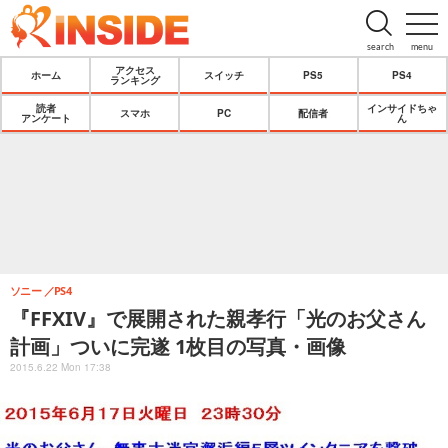
search
menu
アクセス
ホーム
スイッチ
PS5
PS4
ランキング
読者
インサイドちゃ
スマホ
PC
配信者
アンケート
ん
ソニー
PS4
『FFXIV』で展開された親孝行「光のお父さん
計画」ついに完遂 1枚目の写真・画像
2015.6.22 Mon 17:38