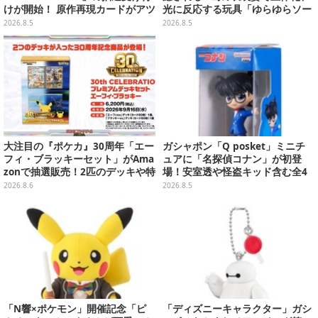
けが開始！ 原作再現カードがアツ
光に反応する玩具「ゆらゆらソー
いスペシャルパック
ラー」全8種が全国アミューズメ
2026.8.5
2026.8.5
ント施設にて展開
大注目の『ポケカ』30周年「エー
ガシャポン「Q posket」ミニチ
フィ・ブラッキーセット」がAma
ュアに「名探偵コナン」が初登
zonで抽選販売！2匹のデッキや特
場！安室透や怪盗キッド含む全4
別カードを収録
種、パッケージをもとに裏面まで
2026.8.6
2026.8.5
可愛くデザイン
「N響×ポケモン」開催記念「ピ
「ディズニーキャラクター」ガシ