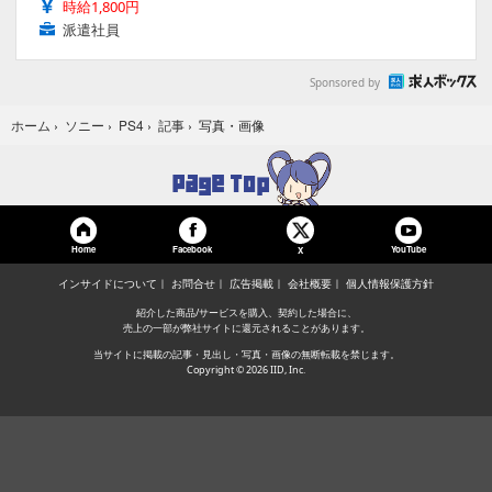
時給1,800円
派遣社員
Sponsored by
写真・画像
ホーム
›
ソニー
›
PS4
›
記事
›
Home
Facebook
YouTube
X
インサイドについて
お問合せ
広告掲載
会社概要
個人情報保護方針
紹介した商品/サービスを購入、契約した場合に、
売上の一部が弊社サイトに還元されることがあります。
当サイトに掲載の記事・見出し・写真・画像の無断転載を禁じます。
Copyright © 2026 IID, Inc.