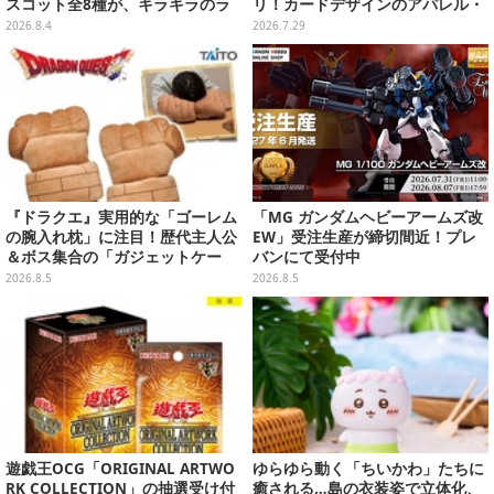
スコット全8種が、キラキラのラ
リ！カードデザインのアパレル・
メ入り入浴剤から飛び出す
雑貨、ゴレイヌの「オレが3人分
2026.8.4
2026.7.29
になる…」も
『ドラクエ』実用的な「ゴーレム
「MG ガンダムヘビーアームズ改
の腕入れ枕」に注目！歴代主人公
EW」受注生産が締切間近！プレ
＆ボス集合の「ガジェットケー
バンにて受付中
ス」ほか9プライズが8月順次展開
2026.8.5
2026.8.5
遊戯王OCG「ORIGINAL ARTWO
ゆらゆら動く「ちいかわ」たちに
RK COLLECTION」の抽選受け付
癒される…島の衣装姿で立体化、