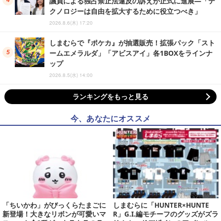
議員による独占禁止法違反の訴えが正式に進展―「テ
クノロジーは自由を拡大するために役立つべき」
2026.8.6(木) 17:20
しまむらで『ポケカ』が抽選販売！拡張パック「スト
ームエメラルダ」「アビスアイ」各1BOXをラインナ
ップ
2026.8.5(水) 14:00
ランキングをもっと見る
今、あなたにオススメ
「ちいかわ」がびっくらたまごに
しまむらに「HUNTER×HUNTE
新登場！大きなリボンが可愛いマ
R」G.I.編モチーフのグッズがズラ