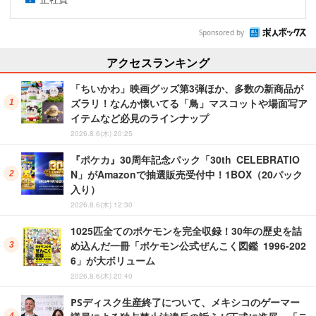
Sponsored by
アクセスランキング
「ちいかわ」映画グッズ第3弾ほか、多数の新商品が
ズラリ！なんか懐いてる「鳥」マスコットや場面写ア
イテムなど必見のラインナップ
2026.8.6(木) 20:25
『ポケカ』30周年記念パック「30th CELEBRATIO
N」がAmazonで抽選販売受付中！1BOX（20パック
入り）
2026.8.6(木) 12:30
1025匹全てのポケモンを完全収録！30年の歴史を詰
め込んだ一冊「ポケモン公式ぜんこく図鑑 1996-202
6」が大ボリューム
2026.8.6(木) 20:40
PSディスク生産終了について、メキシコのゲーマー