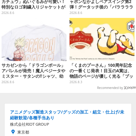
カチュウ」ぬいぐるみが可愛い！
ャポンなかよしペアスイング第2
特別なロゴ刺繍入りジャケットが
弾！グータッチ後の「バララララ
オシャレ
ララ～♪」を再現したヒロ＆ベイ
2026.8.6
2026.8.6
マックスなど全4種
サカゼンから「ドラゴンボール」
「くまのプーさん」100周年記念
アパレルが発売！魔人ベジータや
の一番くじ発表！目玉のA賞は、
ミスター・サタンのTシャツ、幼
物語のページが優しく光る「ブッ
少期悟空のパーカーなど幅広いデ
クシェイプドライト」
2026.8.6
2026.8.3
ザイン
Recommended by
アニメグッズ製造スタッフ/グッズの加工・組立・仕上げ/未
経験歓迎/各種手当あり
株式会社RIOT GROUP
東京都