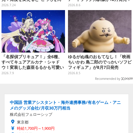
いてくれる”ステッカーも
映画のコンセプトアートやスケッ
2026.7.24
2026.8.6
チを掲載
「名探偵プリキュア！」全6種、
ゆるがぬ魂のおもてなし！「映画
すべてキュアアルカナ・シャド
ちいかわ 島二郎のでっかいソフビ
ウ！変装した森亜るるかも可愛い
フィギュア」が8月7日発売
「ミニアクスタ」が7月中旬発売
2026.7.9
2026.8.5
Recommended by
中国語 営業アシスタント・海外連携事務/有名ゲーム・アニ
メのグッズ会社/月収30万円相当
株式会社フェローシップ
東京都
時給1,700円～1,900円