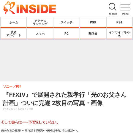
search
menu
アクセス
ホーム
スイッチ
PS5
PS4
ランキング
読者
インサイドちゃ
スマホ
PC
配信者
アンケート
ん
ソニー
PS4
『FFXIV』で展開された親孝行「光のお父さん
計画」ついに完遂 2枚目の写真・画像
2015.6.22 Mon 17:38