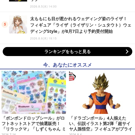
2026.8.5(水) 14:00
太ももにも目が惹かれるウェディング姿のライザ！
フィギュア「ライザ（ライザリン・シュタウト）ウェ
ディングStyle」が8月7日より予約受付開始
2026.8.6(木) 19:15
ランキングをもっと見る
今、あなたにオススメ
「ボンボンドロップシール」がロ
「ドラゴンボール」4人揃えた
フトネットストアで抽選販売！
い、伝説イラスト第2弾「超サイ
「リラックマ」「しずくちゃん ミ
ヤ人孫悟空」フィギュアがプライ
ニ」など全12種をラインナップ
ズ展開！ビッグサイズの「筋斗
2026.7.16
2026.8.4