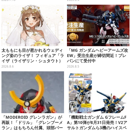
雲」エアぐるみも
太ももにも目が惹かれるウェディ
「MG ガンダムヘビーアームズ改
ング姿のライザ！ フィギュア「ラ
EW」受注生産が締切間近！プレ
イザ（ライザリン・シュタウト）
バンにて受付中
ウェディングStyle」が8月7日よ
2026.8.6
2026.8.5
り予約受付開始
「MODEROID グレンラガン」が
「機動戦士ガンダム GフレームF
再販！「ドリル」「グレンブーメ
A」第10弾が8月31日発売！V2ア
ラン」はもちろん付属、頭部パー
サルトガンダムら3機のハイスペ