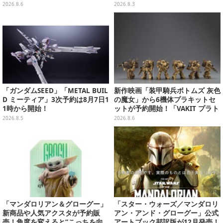
ツを組み替えると「ラガン」も再
ック可動フィギュア
2026.8.6
2026.8.3
現可能
「ガンダムSEED」「METAL BUIL
新作映画「装甲騎兵ボトムズ 灰色
D ミーティア」3次予約は8月7日1
の魔女」から6機体プラキットセ
1時から開始！
ットが予約開始！「VAKIT プラト
ーン」第1弾、各部関節可動仕様
2026.8.5
2026.8.6
「マンダロリアン＆グローグー」
「スター・ウォーズ／マンダロリ
新商品や人気アクスタが予約販
アン・アンド・グローグー」公式
売！角度を変えると“こっちを向
アートブック邦訳版が12月発売！