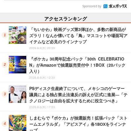
Sponsored by
アクセスランキング
「ちいかわ」映画グッズ第3弾ほか、多数の新商品が
ズラリ！なんか懐いてる「鳥」マスコットや場面写ア
イテムなど必見のラインナップ
2026.8.6(木) 20:25
『ポケカ』30周年記念パック「30th CELEBRATIO
N」がAmazonで抽選販売受付中！1BOX（20パック
入り）
2026.8.6(木) 12:30
PSディスク生産終了について、メキシコのゲーマー
議員による独占禁止法違反の訴えが正式に進展―「テ
クノロジーは自由を拡大するために役立つべき」
2026.8.6(木) 17:20
しまむらで『ポケカ』が抽選販売！拡張パック「スト
ームエメラルダ」「アビスアイ」各1BOXをラインナ
ップ