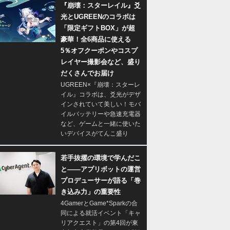
『崩壊：スターレイル』爻
光とUGREENのコラボは
「限定ギフトBOX」が超
豪華！全6商品に使える
5％オフクーポンやコスプ
レイヤー撮影会など、盛り
だくさんでお届け
UGREEN×『崩壊：スターレ
イル』コラボは、爻光がデザ
インされていて美しい！モバ
イルバッテリーや急速充電器
など、ゲームと一緒に使いた
いデバイスがてんこ盛り
若手抜擢の環境で学んだこ
と――アプリボットの運営
プロデューサーが語る「巻
き込み力」の重要性
4GamerとGame*Sparkの合
同による就活イベント「キャ
リアクエスト」の第4回が東