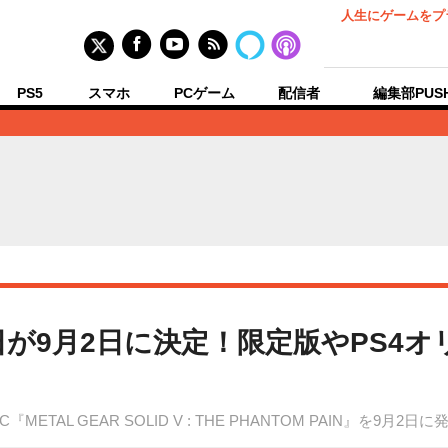
人生にゲームをプ
PS5
スマホ
PCゲーム
配信者
編集部PUS
発売日が9月2日に決定！限定版やPS4
ne/PC『METAL GEAR SOLID V : THE PHANTOM PAIN』を