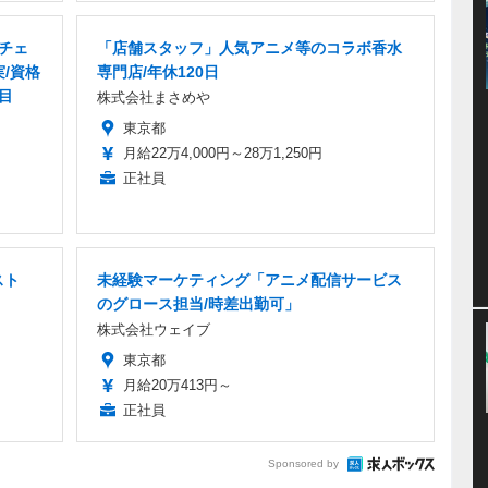
グチェ
「店舗スタッフ」人気アニメ等のコラボ香水
実/資格
専門店/年休120日
目
株式会社まさめや
東京都
月給22万4,000円～28万1,250円
正社員
スト
未経験マーケティング「アニメ配信サービス
のグロース担当/時差出勤可」
株式会社ウェイブ
東京都
月給20万413円～
正社員
Sponsored by