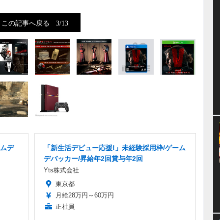
この記事へ戻る
3/13
ームデ
「新生活デビュー応援!」未経験採用枠/ゲーム
デバッカー/昇給年2回賞与年2回
Yts株式会社
東京都
月給28万円～60万円
正社員