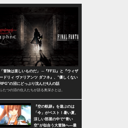
「冒険は楽しいものだ」 ─『FF11』と『ウィザ
ードリィ ヴァリアンツ ダフネ』、"優しくない
RPG"の沼にどっぷり沈んだ4人の話
ふたつの沼の住人たちが語る奥深さとは。
『空の軌跡』を遊ぶのは
「今」がベスト！暑い夏、
涼しい部屋の中で“青い
空”が似合う大冒険へ―最