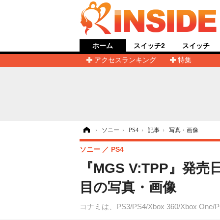
ホーム
スイッチ2
スイッチ
アクセスランキング
特集
ホーム
›
ソニー
›
PS4
›
記事
›
写真・画像
ソニー
PS4
『MGS V:TPP』
目の写真・画像
コナミは、PS3/PS4/Xbox 360/Xbox O