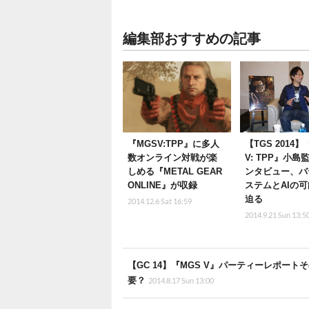
編集部おすすめの記事
『MGSV:TPP』に多人
【TGS 2014】
数オンライン対戦が楽
V: TPP』小島
しめる『METAL GEAR
ンタビュー、バ
ONLINE』が収録
ステムとAIの
迫る
2014.12.6 Sat 16:59
2014.9.21 Sun 13:5
【GC 14】『MGS V』パーティーレポー
要？
2014.8.17 Sun 13:00