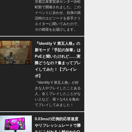
京都立産業貿易センター浜松
町館で開催されました。この
イベントに合わせ、自身の就
活時のエピソードを若手クリ
エイターに聞いてみたので、
その模様をお届けします。
『Identity V 第五人格』の
新モード「手記の加筆」は
PvEと聞いたけれど……実
際どうなの？集まってプレ
イしてみた！【プレイレ
ポ】
『Identity V 第五人格』が好
きな人やプレイしたことある
人、全くプレイしたことがな
い人など、様々な4人を集め
てプレイしてみました！
0.03msの圧倒的応答速度
やリフレッシュレートで勝
ちにこだわる！鮮やかなQ