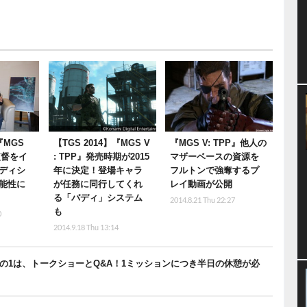
『MGS
【TGS 2014】『MGS V
『MGS V: TPP』他人の
監督をイ
: TPP』発売時期が2015
マザーベースの資源を
ディシ
年に決定！登場キャラ
フルトンで強奪するプ
可能性に
が任務に同行してくれ
レイ動画が公開
る「バディ」システム
2014.8.21 Thu 22:27
も
0
2014.9.18 Thu 13:14
トその1は、トークショーとQ&A！1ミッションにつき半日の休憩が必