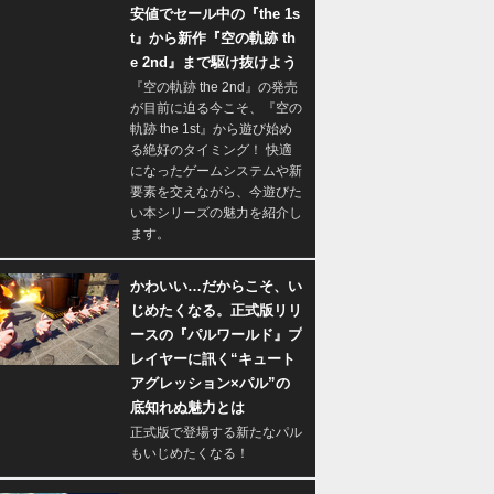
安値でセール中の『the 1s
t』から新作『空の軌跡 th
e 2nd』まで駆け抜けよう
『空の軌跡 the 2nd』の発売
が目前に迫る今こそ、『空の
軌跡 the 1st』から遊び始め
る絶好のタイミング！ 快適
になったゲームシステムや新
要素を交えながら、今遊びた
い本シリーズの魅力を紹介し
ます。
かわいい…だからこそ、い
じめたくなる。正式版リリ
ースの『パルワールド』プ
レイヤーに訊く“キュート
アグレッション×パル”の
底知れぬ魅力とは
正式版で登場する新たなパル
もいじめたくなる！