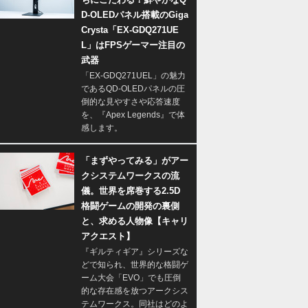
D-OLEDパネル搭載のGiga
Crysta「EX-GDQ271UE
L」はFPSゲーマー注目の
武器
「EX-GDQ271UEL」の魅力
であるQD-OLEDパネルの圧
倒的な見やすさや応答速度
を、『Apex Legends』で体
感します。
「まずやってみる」がアー
クシステムワークスの流
儀。世界を席巻する2.5D
格闘ゲームの開発の裏側
と、求める人物像【キャリ
アクエスト】
『ギルティギア』シリーズな
どで知られ、世界的な格闘ゲ
ーム大会「EVO」でも圧倒
的な存在感を放つアークシス
テムワークス。同社はどのよ