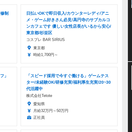
研修制
日払いOKで即日収入/カウンターレディ/アニ
メ・ゲーム好きさん必見!高円寺のサブカルコ
ンカフェです 優しい女性店長がいるから安心/
東京都/杉並区
コスプレ BAR SIRIUS
東京都
時給1,700円～
フ」
「スピード採用で今すぐ働ける」ゲームテス
ター/未経験OK/研修充実/福利厚生充実/20~30
代活躍中
株式会社Tetote
愛知県
月給32万円～50万円
正社員