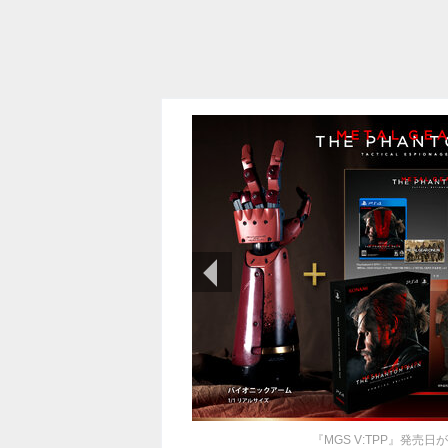
前の画像
『MGS V:TPP』発売