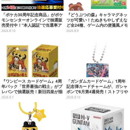
「ポケカ30周年記念商品」がポケ
『どうぶつの森』キャラマグネッ
モンセンターオンラインで抽選販
ツが可愛い！たぬきちやしずえな
売受付中！“本人認証”で当選率ア
ど全24種、ゲーム内の便箋風メモ
ップ
カード全10種も
2026.8.10
2026.8.9
『ワンピース カードゲーム』4周
「ガンダムカードゲーム」1周年
年パック「世界最強の戦士」がプ
記念弾カードチャームが、ガシャ
レバンで抽選販売！新旧四皇が揃
ポンで8月第4週発売！ストフリや
い踏み、刃牙作者が描く「カイド
νガンダム、キラ・ヤマトなど全2
2026.8.7
2026.8.10
ウ」も
0種