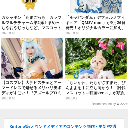
ガシャポン「たまごっち」カラフ
「Hi-νガンダム」デフォルメフィ
ルマルチチャーム第2弾！まめっ
ギュア「QMSV mini」が9月26日
ちやおやじっちなど、マスコット
発売！オリジナルカラーに加え、
＆バンドの色がリンクした全6種
デザイン違い"Alternative Ve
2026.8.10
2026.8.10
r."など全8種
【コスプレ】大胆ビスチェとアー
「ちいかわ」たちがさすまた、び
マードレスで魅せるメリハリ美ボ
んよよを手に立ち向かう！「討伐
ディがすごい！『アズールプロミ
マスコット～映画ver.～」が順次
リア』シャルの大きな瞳に見惚れ
展開
2026.8.10
2026.8.9
てしまう【写真7枚】
Recommended by
Kintone等/オウンドメディアのコンテンツ制作・更新/交通