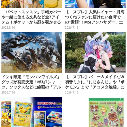
「パペットスンスン」手帳カバー
【コスプレ】人気レイヤー・月海
や一緒に使える文具など全7アイ
つくねファンに届けたい台湾で
テム！ポケットから顔を覗かせる
の“素顔”！MSIアンバサダー、士
スンスンほか遊び心満載のデザイ
林夜市ではエビ6匹＆荷物番に大
2026.8.10
2026.7.18
ン
奮闘【写真27枚】
ドンキ限定『モンハンワイルズ』
【コスプレ】バニー＆メイドなW
グッズが発売決定！半袖Tシャ
初音ミクに「にじさんじ」や『ポ
ツ、ソックスなどに線画の「アル
ケモン』まで「アコスタ池袋」に
シュベルド」「リオレウス」ら11
集った美麗レイヤー13選【写真60
2026.7.16
2026.7.13
体をデザイン
枚】