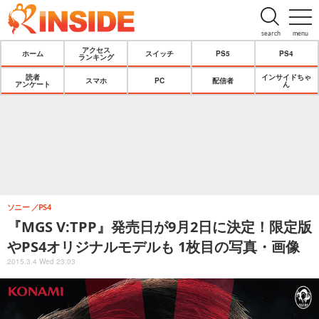
search
menu
アクセス
ホーム
スイッチ
PS5
PS4
ランキング
読者
インサイドちゃ
スマホ
PC
配信者
アンケート
ん
ソニー
PS4
『MGS V:TPP』発売日が9月2日に決定！限定版
やPS4オリジナルモデルも 1枚目の写真・画像
2015.3.4 Wed 23:03