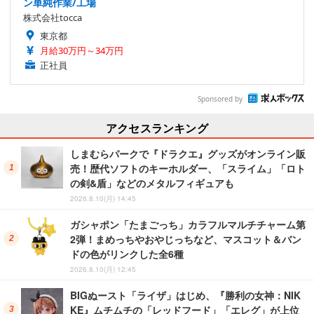
ン単純作業/工場
株式会社tocca
東京都
月給30万円～34万円
正社員
Sponsored by
アクセスランキング
しまむらパークで『ドラクエ』グッズがオンライン販
売！歴代ソフトのキーホルダー、「スライム」「ロト
の剣&盾」などのメタルフィギュアも
2026.8.10(月) 14:45
ガシャポン「たまごっち」カラフルマルチチャーム第
2弾！まめっちやおやじっちなど、マスコット＆バン
ドの色がリンクした全6種
2026.8.10(月) 12:45
BIGぬースト「ライザ」はじめ、『勝利の女神：NIK
KE』ムチムチの「レッドフード」「エレグ」が上位