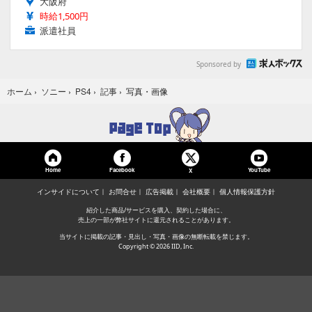
大阪府
時給1,500円
派遣社員
Sponsored by
写真・画像
ホーム
›
ソニー
›
PS4
›
記事
›
Home
Facebook
YouTube
X
インサイドについて
お問合せ
広告掲載
会社概要
個人情報保護方針
紹介した商品/サービスを購入、契約した場合に、
売上の一部が弊社サイトに還元されることがあります。
当サイトに掲載の記事・見出し・写真・画像の無断転載を禁じます。
Copyright © 2026 IID, Inc.